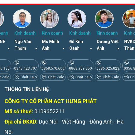
oanh
Kinh doanh
Kinh doanh
Kinh doanh
Kinh doanh
Kinh 
NE
Ngô Văn
Ms Minh
Đỗ Kim
Dương Việt
NVKD
Thơm
Anh
Oanh
Anh
Thắn
46.135
0343.423.707
0868.570.600
0868.959.350
0386.025.023
0356.
 Zalo
Chát Zalo
Chát Zalo
Chát Zalo
Chát Zalo
Chá
THÔNG TIN LIÊN HỆ
CÔNG TY CỔ PHẦN ACT HƯNG PHÁT
Mã số thuế:
0109652211
Địa chỉ ĐKKD:
Dục Nội - Việt Hùng - Đông Anh - Hà
Nội