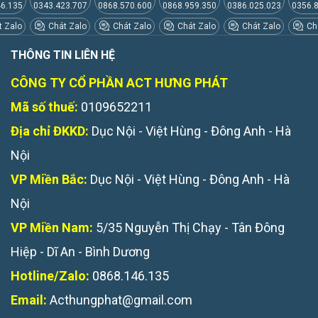
46.135
0343.423.707
0868.570.600
0868.959.350
0386.025.023
0356.
 Zalo
Chát Zalo
Chát Zalo
Chát Zalo
Chát Zalo
Chá
THÔNG TIN LIÊN HỆ
CÔNG TY CỔ PHẦN ACT HƯNG PHÁT
Mã số thuế:
0109652211
Địa chỉ ĐKKD:
Dục Nội - Việt Hùng - Đông Anh - Hà
Nội
VP Miền Bắc:
Dục Nội - Việt Hùng - Đông Anh - Hà
Nội
VP Miền Nam:
5/35 Nguyễn Thị Chạy - Tân Đông
Hiệp - Dĩ An - Bình Dương
Hotline/Zalo:
0868.146.135
Email:
Acthungphat@gmail.com