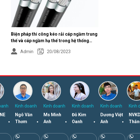
Biện pháp thi công kéo rải cáp ngầm trung
thế và cáp ngầm hạ thế trong hệ thống
điện
Admin
20/08/2023
oanh
Kinh doanh
Kinh doanh
Kinh doanh
Kinh doanh
Kinh 
NE
Ngô Văn
Ms Minh
Đỗ Kim
Dương Việt
NVKD
Thơm
Anh
Oanh
Anh
Thắn