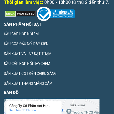
Thời gian làm việc:
8h00 - 18h00 từ thứ 2 đến thứ 7.
SẢN PHẨM NỔI BẬT
ĐẦU CÁP HỘP NỐI 3M
ĐẦU COS ĐẤU NỐI DÂY ĐIỆN
SẢN XUẤT VÀ LẮP ĐẶT TRẠM
ĐẦU CÁP HỘP NỐI RAYCHEM
SẢN XUẤT CỘT ĐÈN CHIẾU SÁNG
SẢN XUẤT THANG MÁNG CÁP
BẢN ĐỒ