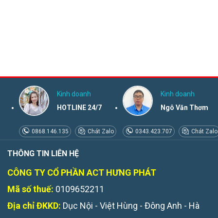
Kinh doanh
Kinh doanh
HOTLINE 24/7
Ngô Văn Thơm
0868.146.135
Chát Zalo
0343.423.707
Chát Zalo
THÔNG TIN LIÊN HỆ
CÔNG TY CỔ PHẦN ACT HƯNG PHÁT
Mã số thuế:
0109652211
Địa chỉ ĐKKD:
Dục Nội - Việt Hùng - Đông Anh - Hà