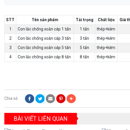
STT
Tên sản phẩm
Tải trọng
Chất liệu
Giá 
1
Con lắc chống xoắn cáp 1 tấn
1 tấn
thép+kẽm
2
Con lắc chống xoắn cáp 3 tấn
3 tấn
thép+kẽm
3
Con lắc chống xoắn cáp 5 tấn
5 tấn
thép+kẽm
4
Con lắc chống xoắn cáp 8 tấn
8 tấn
thép+kẽm
Chia sẻ:
BÀI VIẾT LIÊN QUAN