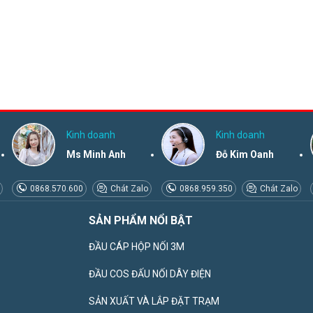
Kinh doanh
Kinh doanh
Ms Minh Anh
Đỗ Kim Oanh
0868.570.600
Chát Zalo
0868.959.350
Chát Zalo
SẢN PHẨM NỔI BẬT
ĐẦU CÁP HỘP NỐI 3M
ĐẦU COS ĐẤU NỐI DÂY ĐIỆN
SẢN XUẤT VÀ LẮP ĐẶT TRẠM