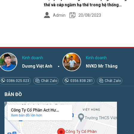
thế và cáp ngầm hạ thế trong hệ thống
điện
Admin
20/08/2023
Kinh doanh
Kinh doanh
Dương Việt Anh
NVKD Mr Thắng
0386.025.023
Chát Zalo
0356.838.281
Chát Zalo
BẢN ĐỒ