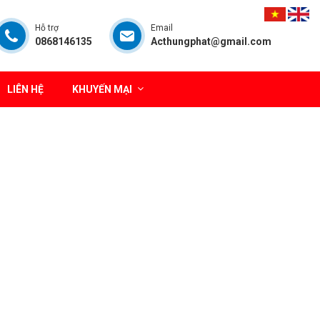
Hỗ trợ
Email
0868146135
Acthungphat@gmail.com
LIÊN HỆ
KHUYẾN MẠI