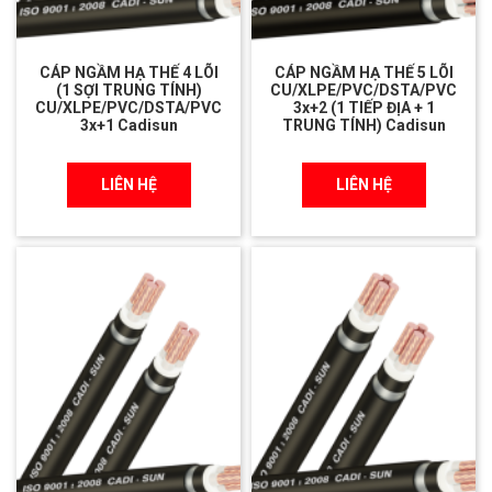
CÁP NGẦM HẠ THẾ 4 LÕI
CÁP NGẦM HẠ THẾ 5 LÕI
(1 SỢI TRUNG TÍNH)
CU/XLPE/PVC/DSTA/PVC
CU/XLPE/PVC/DSTA/PVC
3x+2 (1 TIẾP ĐỊA + 1
3x+1 Cadisun
TRUNG TÍNH) Cadisun
LIÊN HỆ
LIÊN HỆ