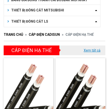
BẢNG GIÁ ĐỒNG THANH CÁI BUSBAR MỚI NHẤT
THIẾT BỊ ĐÓNG CẮT MITSUBISHI
THIẾT BỊ ĐÓNG CẮT LS
TRANG CHỦ
CÁP ĐIỆN CADISUN
CÁP ĐIỆN HẠ THẾ
CÁP ĐIỆN HẠ THẾ
Xem tất cả