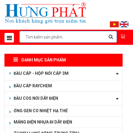
DANH MỤC SẢN PHẨM
ĐẦU CÁP - HỘP NỐI CÁP 3M
ĐẦU CÁP RAYCHEM
ĐẦU COS NỐI DÂY ĐIỆN
ỐNG GEN CO NHIỆT HẠ THẾ
MÁNG ĐIỆN NHỰA ĐI DÂY ĐIỆN