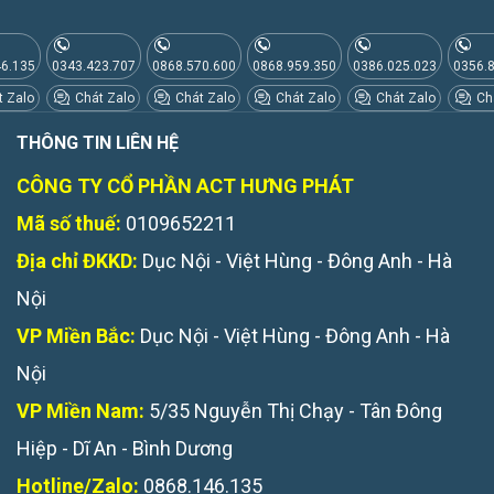
46.135
0343.423.707
0868.570.600
0868.959.350
0386.025.023
0356.
 Zalo
Chát Zalo
Chát Zalo
Chát Zalo
Chát Zalo
Chá
THÔNG TIN LIÊN HỆ
CÔNG TY CỔ PHẦN ACT HƯNG PHÁT
Mã số thuế:
0109652211
Địa chỉ ĐKKD:
Dục Nội - Việt Hùng - Đông Anh - Hà
Nội
VP Miền Bắc:
Dục Nội - Việt Hùng - Đông Anh - Hà
Nội
VP Miền Nam:
5/35 Nguyễn Thị Chạy - Tân Đông
Hiệp - Dĩ An - Bình Dương
Hotline/Zalo:
0868.146.135