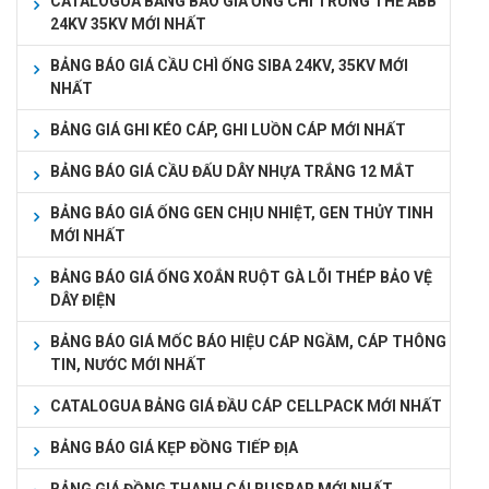
CATALOGUA BẢNG BÁO GIÁ ỐNG CHÌ TRUNG THẾ ABB
24KV 35KV MỚI NHẤT
BẢNG BÁO GIÁ CẦU CHÌ ỐNG SIBA 24KV, 35KV MỚI
NHẤT
BẢNG GIÁ GHI KÉO CÁP, GHI LUỒN CÁP MỚI NHẤT
BẢNG BÁO GIÁ CẦU ĐẤU DÂY NHỰA TRẮNG 12 MẮT
BẢNG BÁO GIÁ ỐNG GEN CHỊU NHIỆT, GEN THỦY TINH
MỚI NHẤT
BẢNG BÁO GIÁ ỐNG XOẮN RUỘT GÀ LÕI THÉP BẢO VỆ
DÂY ĐIỆN
BẢNG BÁO GIÁ MỐC BÁO HIỆU CÁP NGẦM, CÁP THÔNG
TIN, NƯỚC MỚI NHẤT
CATALOGUA BẢNG GIÁ ĐẦU CÁP CELLPACK MỚI NHẤT
BẢNG BÁO GIÁ KẸP ĐỒNG TIẾP ĐỊA