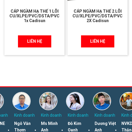
CÁP NGẦM HẠ THẾ 1 LÕI
CÁP NGẦM HẠ THẾ 2 LÕI
CU/XLPE/PVC/DSTA/PVC
CU/XLPE/PVC/DSTA/PVC
1x Cadisun
2X Cadisun
LIÊN HỆ
LIÊN HỆ
oanh
Kinh doanh
Kinh doanh
Kinh doanh
Kinh doanh
Kinh 
NE
Ngô Văn
Ms Minh
Đỗ Kim
Dương Việt
NVKD
Thơm
Anh
Oanh
Anh
Thắn