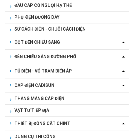
ĐẦU CÁP CO NGUỘI HẠ THẾ
PHỤ KIỆN ĐƯỜNG DÂY
SỨ CÁCH ĐIỆN - CHUỖI CÁCH ĐIỆN
CỘT ĐÈN CHIẾU SÁNG
ĐÈN CHIẾU SÁNG ĐƯỜNG PHỐ
TỦ ĐIỆN - VỎ TRẠM BIẾN ÁP
CÁP ĐIỆN CADISUN
THANG MÁNG CÁP ĐIỆN
VẬT TƯ TIẾP ĐỊA
THIẾT BỊ ĐÓNG CẮT CHINT
DUNG CỤ THI CÔNG