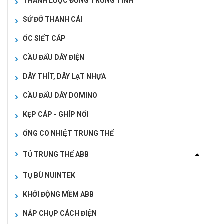
THANH LƯỢC ĐỒNG TRUNG TÍNH
SỨ ĐỠ THANH CÁI
ỐC SIẾT CÁP
CẦU ĐẤU DÂY ĐIỆN
DÂY THÍT, DÂY LẠT NHỰA
CẦU ĐẤU DÂY DOMINO
KẸP CÁP - GHÍP NỐI
ỐNG CO NHIỆT TRUNG THẾ
TỦ TRUNG THẾ ABB
TỤ BÙ NUINTEK
KHỞI ĐỘNG MỀM ABB
NẮP CHỤP CÁCH ĐIỆN