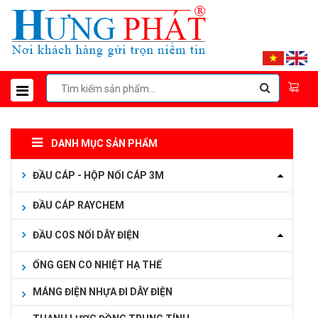
DANH MỤC SẢN PHẨM
ĐẦU CÁP - HỘP NỐI CÁP 3M
ĐẦU CÁP RAYCHEM
ĐẦU COS NỐI DÂY ĐIỆN
ỐNG GEN CO NHIỆT HẠ THẾ
MÁNG ĐIỆN NHỰA ĐI DÂY ĐIỆN