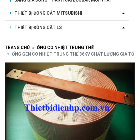
BẢNG GIÁ ĐỒNG THANH CÁI BUSBAR MỚI NHẤT
THIẾT BỊ ĐÓNG CẮT MITSUBISHI
THIẾT BỊ ĐÓNG CẮT LS
TRANG CHỦ
ỐNG CO NHIỆT TRUNG THẾ
ỐNG GEN CO NHIỆT TRUNG THẾ 36KV CHẤT LƯỢNG GIÁ TỐT