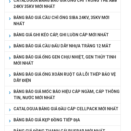
CATALOGUA BẢNG BÁO GIÁ ỐNG CHÌ TRUNG THẾ ABB
24KV 35KV MỚI NHẤT
BẢNG BÁO GIÁ CẦU CHÌ ỐNG SIBA 24KV, 35KV MỚI
NHẤT
BẢNG GIÁ GHI KÉO CÁP, GHI LUỒN CÁP MỚI NHẤT
BẢNG BÁO GIÁ CẦU ĐẤU DÂY NHỰA TRẮNG 12 MẮT
BẢNG BÁO GIÁ ỐNG GEN CHỊU NHIỆT, GEN THỦY TINH
MỚI NHẤT
BẢNG BÁO GIÁ ỐNG XOẮN RUỘT GÀ LÕI THÉP BẢO VỆ
DÂY ĐIỆN
BẢNG BÁO GIÁ MỐC BÁO HIỆU CÁP NGẦM, CÁP THÔNG
TIN, NƯỚC MỚI NHẤT
CATALOGUA BẢNG GIÁ ĐẦU CÁP CELLPACK MỚI NHẤT
BẢNG BÁO GIÁ KẸP ĐỒNG TIẾP ĐỊA