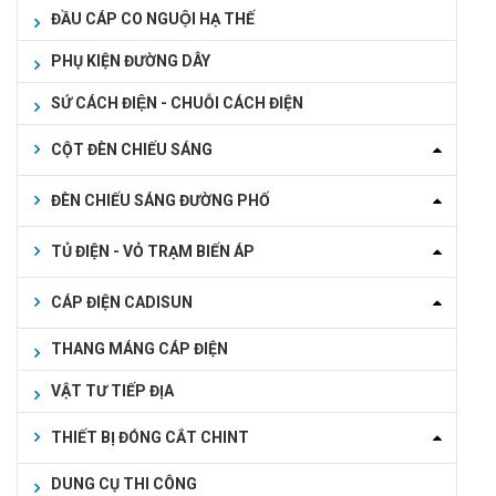
ĐẦU CÁP CO NGUỘI HẠ THẾ
PHỤ KIỆN ĐƯỜNG DÂY
SỨ CÁCH ĐIỆN - CHUỖI CÁCH ĐIỆN
CỘT ĐÈN CHIẾU SÁNG
ĐÈN CHIẾU SÁNG ĐƯỜNG PHỐ
TỦ ĐIỆN - VỎ TRẠM BIẾN ÁP
CÁP ĐIỆN CADISUN
THANG MÁNG CÁP ĐIỆN
VẬT TƯ TIẾP ĐỊA
THIẾT BỊ ĐÓNG CẮT CHINT
DUNG CỤ THI CÔNG