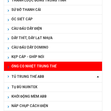
THANH LƯỢC ĐỒNG TRUNG TÍNH
SỨ ĐỠ THANH CÁI
ỐC SIẾT CÁP
CẦU ĐẤU DÂY ĐIỆN
DÂY THÍT, DÂY LẠT NHỰA
CẦU ĐẤU DÂY DOMINO
KẸP CÁP - GHÍP NỐI
ỐNG CO NHIỆT TRUNG THẾ
TỦ TRUNG THẾ ABB
TỤ BÙ NUINTEK
KHỞI ĐỘNG MỀM ABB
NẮP CHỤP CÁCH ĐIỆN