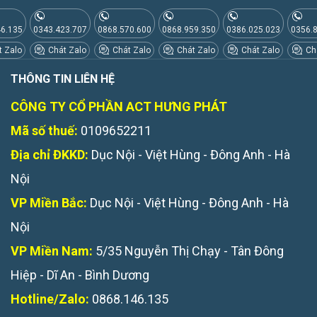
46.135
0343.423.707
0868.570.600
0868.959.350
0386.025.023
0356.
 Zalo
Chát Zalo
Chát Zalo
Chát Zalo
Chát Zalo
Chá
THÔNG TIN LIÊN HỆ
CÔNG TY CỔ PHẦN ACT HƯNG PHÁT
Mã số thuế:
0109652211
Địa chỉ ĐKKD:
Dục Nội - Việt Hùng - Đông Anh - Hà
Nội
VP Miền Bắc:
Dục Nội - Việt Hùng - Đông Anh - Hà
Nội
VP Miền Nam:
5/35 Nguyễn Thị Chạy - Tân Đông
Hiệp - Dĩ An - Bình Dương
Hotline/Zalo:
0868.146.135