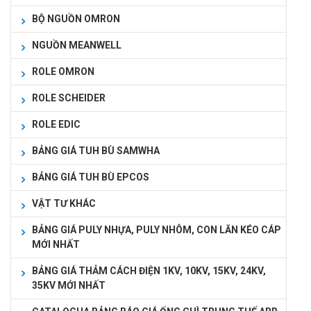
BỘ NGUỒN OMRON
NGUỒN MEANWELL
ROLE OMRON
ROLE SCHEIDER
ROLE EDIC
BẢNG GIÁ TUH BÙ SAMWHA
BẢNG GIÁ TUH BÙ EPCOS
VẬT TƯ KHÁC
BẢNG GIÁ PULY NHỰA, PULY NHÔM, CON LĂN KÉO CÁP
MỚI NHẤT
BẢNG GIÁ THẢM CÁCH ĐIỆN 1KV, 10KV, 15KV, 24KV,
35KV MỚI NHẤT