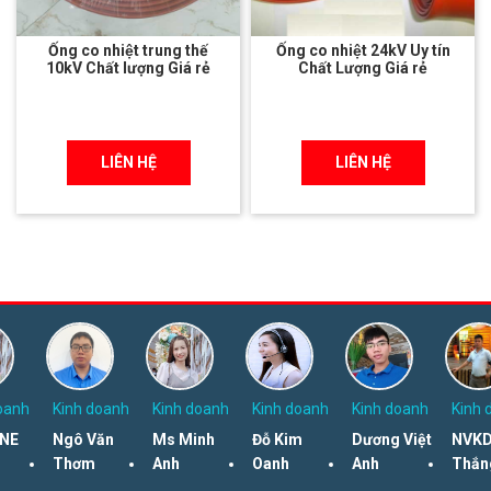
Ống co nhiệt trung thế
Ống co nhiệt 24kV Uy tín
10kV Chất lượng Giá rẻ
Chất Lượng Giá rẻ
LIÊN HỆ
LIÊN HỆ
oanh
Kinh doanh
Kinh doanh
Kinh doanh
Kinh doanh
Kinh 
NE
Ngô Văn
Ms Minh
Đỗ Kim
Dương Việt
NVKD
Thơm
Anh
Oanh
Anh
Thắn