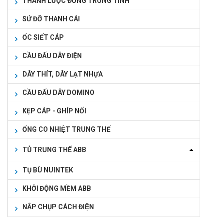
THANH LƯỢC ĐỒNG TRUNG TÍNH
SỨ ĐỠ THANH CÁI
ỐC SIẾT CÁP
CẦU ĐẤU DÂY ĐIỆN
DÂY THÍT, DÂY LẠT NHỰA
CẦU ĐẤU DÂY DOMINO
KẸP CÁP - GHÍP NỐI
ỐNG CO NHIỆT TRUNG THẾ
TỦ TRUNG THẾ ABB
TỤ BÙ NUINTEK
KHỞI ĐỘNG MỀM ABB
NẮP CHỤP CÁCH ĐIỆN