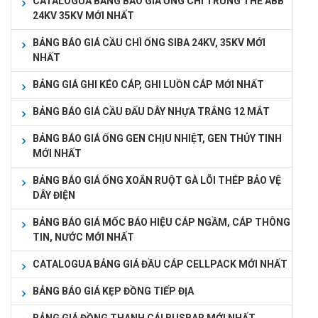
CATALOGUA BẢNG BÁO GIÁ ỐNG CHÌ TRUNG THẾ ABB
24KV 35KV MỚI NHẤT
BẢNG BÁO GIÁ CẦU CHÌ ỐNG SIBA 24KV, 35KV MỚI
NHẤT
BẢNG GIÁ GHI KÉO CÁP, GHI LUỒN CÁP MỚI NHẤT
BẢNG BÁO GIÁ CẦU ĐẤU DÂY NHỰA TRẮNG 12 MẮT
BẢNG BÁO GIÁ ỐNG GEN CHỊU NHIỆT, GEN THỦY TINH
MỚI NHẤT
BẢNG BÁO GIÁ ỐNG XOẮN RUỘT GÀ LÕI THÉP BẢO VỆ
DÂY ĐIỆN
BẢNG BÁO GIÁ MỐC BÁO HIỆU CÁP NGẦM, CÁP THÔNG
TIN, NƯỚC MỚI NHẤT
CATALOGUA BẢNG GIÁ ĐẦU CÁP CELLPACK MỚI NHẤT
BẢNG BÁO GIÁ KẸP ĐỒNG TIẾP ĐỊA