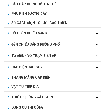
ĐẦU CÁP CO NGUỘI HẠ THẾ
PHỤ KIỆN ĐƯỜNG DÂY
SỨ CÁCH ĐIỆN - CHUỖI CÁCH ĐIỆN
CỘT ĐÈN CHIẾU SÁNG
ĐÈN CHIẾU SÁNG ĐƯỜNG PHỐ
TỦ ĐIỆN - VỎ TRẠM BIẾN ÁP
CÁP ĐIỆN CADISUN
THANG MÁNG CÁP ĐIỆN
VẬT TƯ TIẾP ĐỊA
THIẾT BỊ ĐÓNG CẮT CHINT
DUNG CỤ THI CÔNG