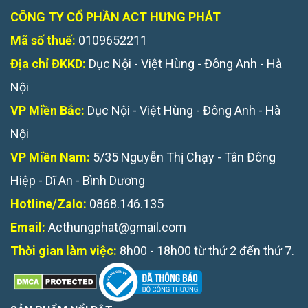
CÔNG TY CỔ PHẦN ACT HƯNG PHÁT
Mã số thuế:
0109652211
Địa chỉ ĐKKD:
Dục Nội - Việt Hùng - Đông Anh - Hà
Nội
VP Miền Bắc:
Dục Nội - Việt Hùng - Đông Anh - Hà
Nội
VP Miền Nam:
5/35 Nguyễn Thị Chạy - Tân Đông
Hiệp - Dĩ An - Bình Dương
Hotline/Zalo:
0868.146.135
Bảng báo giá hộp nối cáp 1 sợi 3 lõi điện áp
Email:
Acthungphat@gmail.com
Thời gian làm việc:
8h00 - 18h00 từ thứ 2 đến thứ 7.
6kV, 10kV, 12kV 3M
Note:
Mức giá trên chưa bao gồm thuế VAT, giá chỉ mang
tính chất tham khảo.