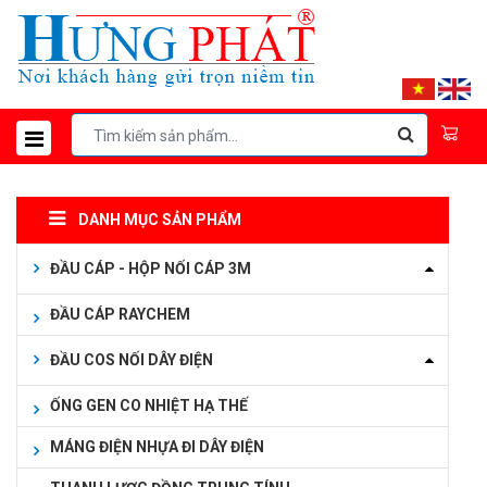
DANH MỤC SẢN PHẨM
ĐẦU CÁP - HỘP NỐI CÁP 3M
ĐẦU CÁP RAYCHEM
ĐẦU COS NỐI DÂY ĐIỆN
ỐNG GEN CO NHIỆT HẠ THẾ
MÁNG ĐIỆN NHỰA ĐI DÂY ĐIỆN