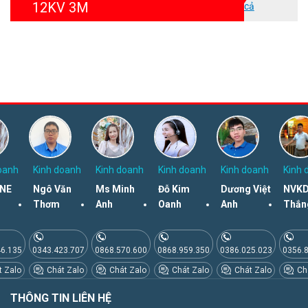
12KV 3M
cả
3. Băng màn đồng 24
4. Băng hàn kín 764
5. Keo resin 2 thành phần
6. Băng chịu lực
7. Băng đánh dấu pha ( 3 màu đỏ, vàng, xanh)
8. Dung dịch vệ sinh CC2
9. Đai cót inox, dây tiếp địa
oanh
Kinh doanh
Kinh doanh
Kinh doanh
Kinh doanh
Kinh 
NE
Ngô Văn
Ms Minh
Đỗ Kim
Dương Việt
NVKD
10. Hướng dẫn lắp đặt
Thơm
Anh
Oanh
Anh
Thắn
11. Găng tay đa dụng chính hãng 3M
(List chỉ có tác dụng tham khảo, chi tiết sản phẩm có
46.135
0343.423.707
0868.570.600
0868.959.350
0386.025.023
0356.
trong mỗi thùng hàng)
 Zalo
Chát Zalo
Chát Zalo
Chát Zalo
Chát Zalo
Chá
Hình ảnh hộp nối 3M
THÔNG TIN LIÊN HỆ