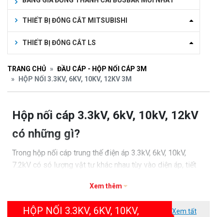
BẢNG GIÁ ĐỒNG THANH CÁI BUSBAR MỚI NHẤT
THIẾT BỊ ĐÓNG CẮT MITSUBISHI
THIẾT BỊ ĐÓNG CẮT LS
TRANG CHỦ
ĐẦU CÁP - HỘP NỐI CÁP 3M
HỘP NỐI 3.3KV, 6KV, 10KV, 12KV 3M
Hộp nối cáp 3.3kV, 6kV, 10kV, 12kV
có những gì?
Trong hộp nối cáp trung thế điện áp 3.3kV, 6kV, 10kV,
7.2kV có só lượng vật tư khác nhau tùy vào diện áp, tiết
diện lõi dẫn, nhưng chúng có các loại vật tư sau:
Xem thêm
1. Băng cách điện 130C
HỘP NỐI 3.3KV, 6KV, 10KV,
Xem tất
2. Băng bán dẫn 13