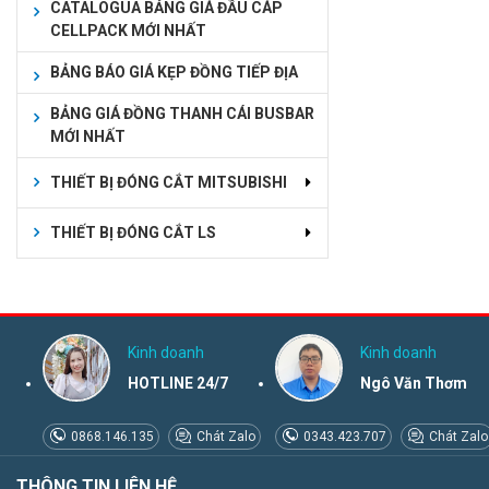
CATALOGUA BẢNG GIÁ ĐẦU CÁP
CELLPACK MỚI NHẤT
BẢNG BÁO GIÁ KẸP ĐỒNG TIẾP ĐỊA
BẢNG GIÁ ĐỒNG THANH CÁI BUSBAR
MỚI NHẤT
THIẾT BỊ ĐÓNG CẮT MITSUBISHI
THIẾT BỊ ĐÓNG CẮT LS
Kinh doanh
Kinh doanh
HOTLINE 24/7
Ngô Văn Thơm
0868.146.135
Chát Zalo
0343.423.707
Chát Zalo
THÔNG TIN LIÊN HỆ