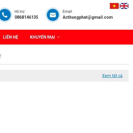
Hỗ trợ
Email
0868146135
Acthungphat@gmail.com
LIÊN HỆ
KHUYẾN MẠI
T
Xem tất cả