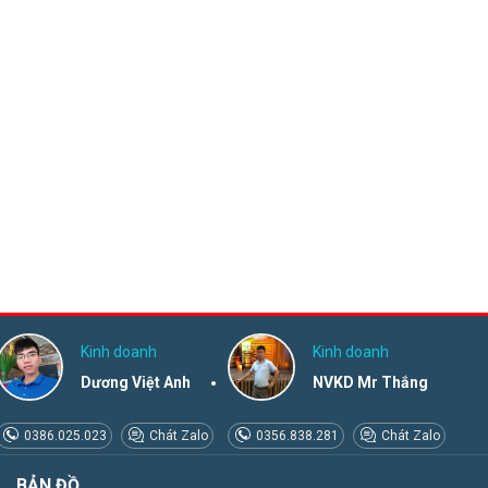
Kinh doanh
Kinh doanh
Dương Việt Anh
NVKD Mr Thắng
0386.025.023
Chát Zalo
0356.838.281
Chát Zalo
BẢN ĐỒ