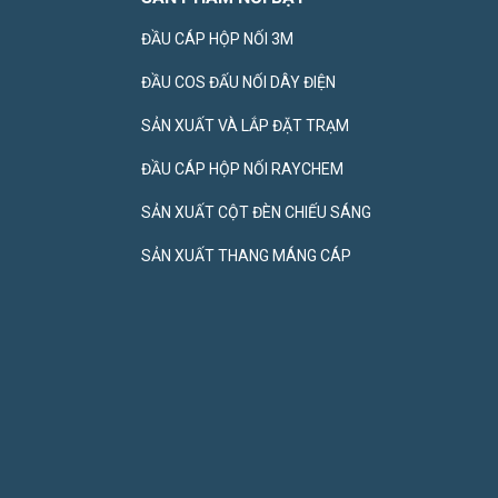
ĐẦU CÁP HỘP NỐI 3M
ĐẦU COS ĐẤU NỐI DÂY ĐIỆN
SẢN XUẤT VÀ LẮP ĐẶT TRẠM
ĐẦU CÁP HỘP NỐI RAYCHEM
SẢN XUẤT CỘT ĐÈN CHIẾU SÁNG
SẢN XUẤT THANG MÁNG CÁP