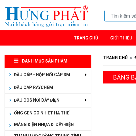
TRANG CHỦ
GIỚI THIỆU
TRANG CHỦ
DANH MỤC SẢN PHẨM
ĐẦU CÁP - HỘP NỐI CÁP 3M
BẢNG B
ĐẦU CÁP RAYCHEM
ĐẦU COS NỐI DÂY ĐIỆN
ỐNG GEN CO NHIỆT HẠ THẾ
MÁNG ĐIỆN NHỰA ĐI DÂY ĐIỆN