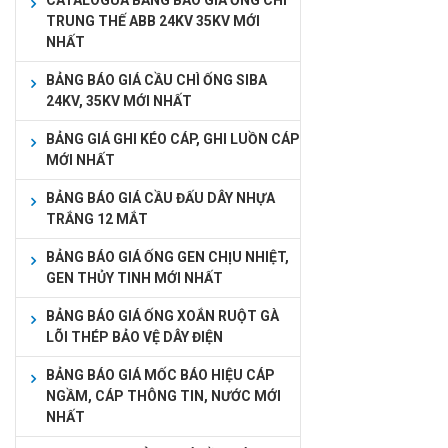
CATALOGUA BẢNG BÁO GIÁ ỐNG CHÌ
TRUNG THẾ ABB 24KV 35KV MỚI
NHẤT
BẢNG BÁO GIÁ CẦU CHÌ ỐNG SIBA
24KV, 35KV MỚI NHẤT
BẢNG GIÁ GHI KÉO CÁP, GHI LUỒN CÁP
MỚI NHẤT
BẢNG BÁO GIÁ CẦU ĐẤU DÂY NHỰA
TRẮNG 12 MẮT
BẢNG BÁO GIÁ ỐNG GEN CHỊU NHIỆT,
GEN THỦY TINH MỚI NHẤT
BẢNG BÁO GIÁ ỐNG XOẮN RUỘT GÀ
LÕI THÉP BẢO VỆ DÂY ĐIỆN
BẢNG BÁO GIÁ MỐC BÁO HIỆU CÁP
NGẦM, CÁP THÔNG TIN, NƯỚC MỚI
NHẤT