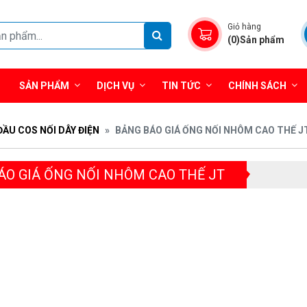
Giỏ hàng
(0)Sản phẩm
SẢN PHẨM
DỊCH VỤ
TIN TỨC
CHÍNH SÁCH
ĐẦU COS NỐI DÂY ĐIỆN
BẢNG BÁO GIÁ ỐNG NỐI NHÔM CAO THẾ J
ÁO GIÁ ỐNG NỐI NHÔM CAO THẾ JT