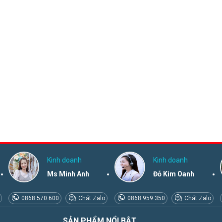
Kinh doanh
Kinh doanh
Ms Minh Anh
Đỗ Kim Oanh
0868.570.600
Chát Zalo
0868.959.350
Chát Zalo
SẢN PHẨM NỔI BẬT