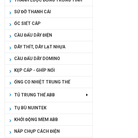
THANH LƯỢC ĐỒNG TRUNG TÍNH
SỨ ĐỠ THANH CÁI
ỐC SIẾT CÁP
CẦU ĐẤU DÂY ĐIỆN
DÂY THÍT, DÂY LẠT NHỰA
CẦU ĐẤU DÂY DOMINO
KẸP CÁP - GHÍP NỐI
ỐNG CO NHIỆT TRUNG THẾ
TỦ TRUNG THẾ ABB
TỤ BÙ NUINTEK
KHỞI ĐỘNG MỀM ABB
NẮP CHỤP CÁCH ĐIỆN