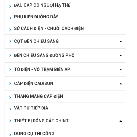
ĐẦU CÁP CO NGUỘI HẠ THẾ
PHỤ KIỆN ĐƯỜNG DÂY
SỨ CÁCH ĐIỆN - CHUỖI CÁCH ĐIỆN
CỘT ĐÈN CHIẾU SÁNG
ĐÈN CHIẾU SÁNG ĐƯỜNG PHỐ
TỦ ĐIỆN - VỎ TRẠM BIẾN ÁP
CÁP ĐIỆN CADISUN
THANG MÁNG CÁP ĐIỆN
VẬT TƯ TIẾP ĐỊA
THIẾT BỊ ĐÓNG CẮT CHINT
DUNG CỤ THI CÔNG