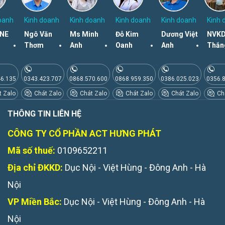
oanh
Kinh doanh
Kinh doanh
Kinh doanh
Kinh doanh
Kinh 
NE
Ngô Văn
Ms Minh
Đỗ Kim
Dương Việt
NVKD
Thơm
Anh
Oanh
Anh
Thắn
46.135
0343.423.707
0868.570.600
0868.959.350
0386.025.023
0356.
 Zalo
Chát Zalo
Chát Zalo
Chát Zalo
Chát Zalo
Chá
THÔNG TIN LIÊN HỆ
CÔNG TY CỔ PHẦN ACT HƯNG PHÁT
Mã số thuế:
0109652211
Địa chỉ ĐKKD:
Dục Nội - Việt Hùng - Đông Anh - Hà
Nội
VP Miền Bắc:
Dục Nội - Việt Hùng - Đông Anh - Hà
Nội