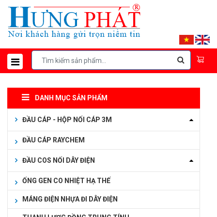
DANH MỤC SẢN PHẨM
ĐẦU CÁP - HỘP NỐI CÁP 3M
ĐẦU CÁP RAYCHEM
ĐẦU COS NỐI DÂY ĐIỆN
ỐNG GEN CO NHIỆT HẠ THẾ
MÁNG ĐIỆN NHỰA ĐI DÂY ĐIỆN