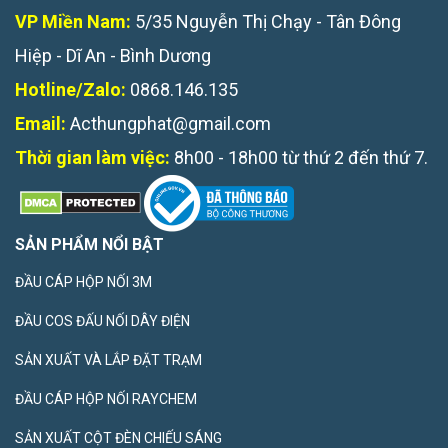
VP Miền Nam:
5/35 Nguyễn Thị Chạy - Tân Đông
Hiệp - Dĩ An - Bình Dương
Hotline/Zalo:
0868.146.135
Email:
Acthungphat@gmail.com
Thời gian làm việc:
8h00 - 18h00 từ thứ 2 đến thứ 7.
SẢN PHẨM NỔI BẬT
ĐẦU CÁP HỘP NỐI 3M
ĐẦU COS ĐẤU NỐI DÂY ĐIỆN
SẢN XUẤT VÀ LẮP ĐẶT TRẠM
ĐẦU CÁP HỘP NỐI RAYCHEM
SẢN XUẤT CỘT ĐÈN CHIẾU SÁNG