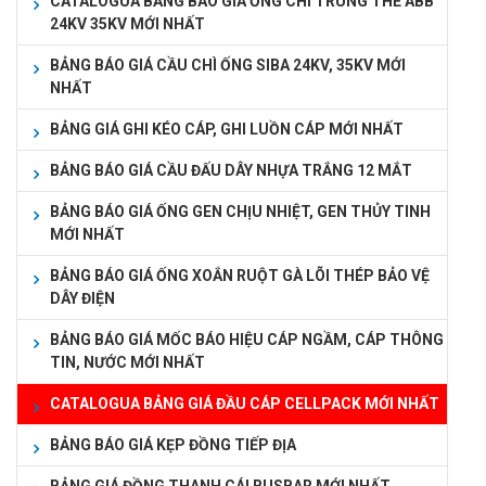
CATALOGUA BẢNG BÁO GIÁ ỐNG CHÌ TRUNG THẾ ABB
24KV 35KV MỚI NHẤT
BẢNG BÁO GIÁ CẦU CHÌ ỐNG SIBA 24KV, 35KV MỚI
NHẤT
BẢNG GIÁ GHI KÉO CÁP, GHI LUỒN CÁP MỚI NHẤT
BẢNG BÁO GIÁ CẦU ĐẤU DÂY NHỰA TRẮNG 12 MẮT
BẢNG BÁO GIÁ ỐNG GEN CHỊU NHIỆT, GEN THỦY TINH
MỚI NHẤT
BẢNG BÁO GIÁ ỐNG XOẮN RUỘT GÀ LÕI THÉP BẢO VỆ
DÂY ĐIỆN
BẢNG BÁO GIÁ MỐC BÁO HIỆU CÁP NGẦM, CÁP THÔNG
TIN, NƯỚC MỚI NHẤT
CATALOGUA BẢNG GIÁ ĐẦU CÁP CELLPACK MỚI NHẤT
BẢNG BÁO GIÁ KẸP ĐỒNG TIẾP ĐỊA