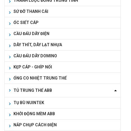
THANH LƯỢC ĐỒNG TRUNG TÍNH
SỨ ĐỠ THANH CÁI
ỐC SIẾT CÁP
CẦU ĐẤU DÂY ĐIỆN
DÂY THÍT, DÂY LẠT NHỰA
CẦU ĐẤU DÂY DOMINO
KẸP CÁP - GHÍP NỐI
ỐNG CO NHIỆT TRUNG THẾ
TỦ TRUNG THẾ ABB
TỤ BÙ NUINTEK
KHỞI ĐỘNG MỀM ABB
NẮP CHỤP CÁCH ĐIỆN