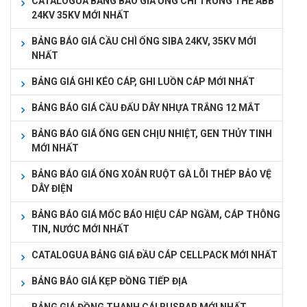
CATALOGUA BẢNG BÁO GIÁ ỐNG CHÌ TRUNG THẾ ABB
24KV 35KV MỚI NHẤT
BẢNG BÁO GIÁ CẦU CHÌ ỐNG SIBA 24KV, 35KV MỚI
NHẤT
BẢNG GIÁ GHI KÉO CÁP, GHI LUỒN CÁP MỚI NHẤT
BẢNG BÁO GIÁ CẦU ĐẤU DÂY NHỰA TRẮNG 12 MẮT
BẢNG BÁO GIÁ ỐNG GEN CHỊU NHIỆT, GEN THỦY TINH
MỚI NHẤT
BẢNG BÁO GIÁ ỐNG XOẮN RUỘT GÀ LÕI THÉP BẢO VỆ
DÂY ĐIỆN
BẢNG BÁO GIÁ MỐC BÁO HIỆU CÁP NGẦM, CÁP THÔNG
TIN, NƯỚC MỚI NHẤT
CATALOGUA BẢNG GIÁ ĐẦU CÁP CELLPACK MỚI NHẤT
BẢNG BÁO GIÁ KẸP ĐỒNG TIẾP ĐỊA