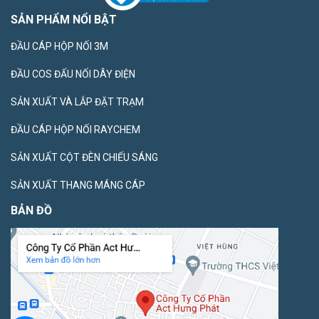
SẢN PHẨM NỔI BẬT
ĐẦU CÁP HỘP NỐI 3M
ĐẦU COS ĐẤU NỐI DÂY ĐIỆN
SẢN XUẤT VÀ LẮP ĐẶT TRẠM
ĐẦU CÁP HỘP NỐI RAYCHEM
SẢN XUẤT CỘT ĐÈN CHIẾU SÁNG
SẢN XUẤT THANG MÁNG CÁP
BẢN ĐỒ