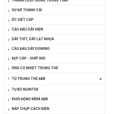
THANH LƯỢC ĐỒNG TRUNG TÍNH
SỨ ĐỠ THANH CÁI
ỐC SIẾT CÁP
CẦU ĐẤU DÂY ĐIỆN
DÂY THÍT, DÂY LẠT NHỰA
CẦU ĐẤU DÂY DOMINO
KẸP CÁP - GHÍP NỐI
ỐNG CO NHIỆT TRUNG THẾ
TỦ TRUNG THẾ ABB
TỤ BÙ NUINTEK
KHỞI ĐỘNG MỀM ABB
NẮP CHỤP CÁCH ĐIỆN