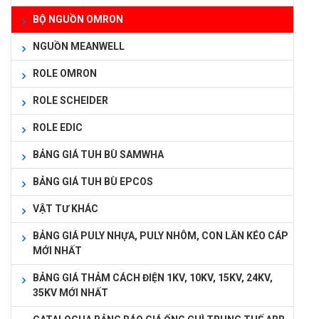
BỘ NGUỒN OMRON
NGUỒN MEANWELL
ROLE OMRON
ROLE SCHEIDER
ROLE EDIC
BẢNG GIÁ TUH BÙ SAMWHA
BẢNG GIÁ TUH BÙ EPCOS
VẬT TƯ KHÁC
BẢNG GIÁ PULY NHỰA, PULY NHÔM, CON LĂN KÉO CÁP
MỚI NHẤT
BẢNG GIÁ THẢM CÁCH ĐIỆN 1KV, 10KV, 15KV, 24KV,
35KV MỚI NHẤT