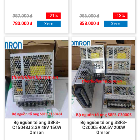
-21%
-13%
987.000 đ
986.000 đ
780.000 đ
858.000 đ
Xem
Xem
Bộ nguồn tổ ong S8FS-
Bộ nguồn tổ ong S8FS-
C15048J 3.3A 48V 150W
C20005 40A 5V 200W
Omron
Omron