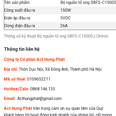
Tên sản phẩm
Bộ nguồn tổ ong S8FS-C1500
Công suất đầu ra
150W
Điện áp đầu ra
5VDC
Dòng điện đầu ra
26A
Thông số kỹ thuật Bộ nguồn tổ ong S8FS-C15005J Omron
Thông tin liên hệ
Công ty Cổ phần Act Hưng Phát
Địa chỉ:
Thôn Dục Nội, Xã Đông Anh, Thành phố Hà Nội
Mã số thuế:
0109652211
Hotline/Zalo:
0868.146.135
Email:
Acthungphat@gmail.com
Act Hưng Phát
trân trọng cảm ơn sự quan tâm của Quý
khách hàng tới hoạt động kinh doanh của chúng tôi, rất mong