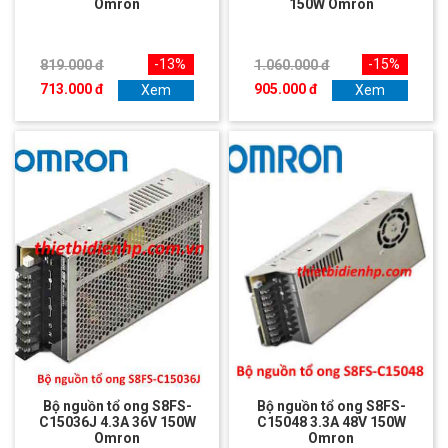
Omron
150W Omron
-13%
-15%
819.000 đ
1.060.000 đ
713.000 đ
905.000 đ
Xem
Xem
Bộ nguồn tổ ong S8FS-
Bộ nguồn tổ ong S8FS-
C15036J 4.3A 36V 150W
C15048 3.3A 48V 150W
Omron
Omron