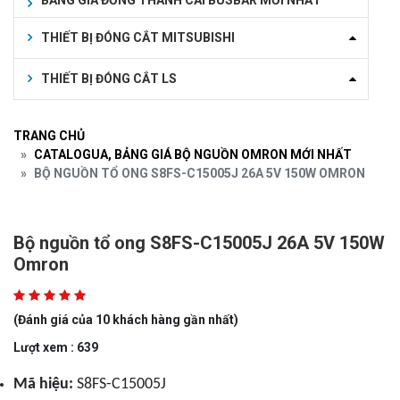
BẢNG GIÁ ĐỒNG THANH CÁI BUSBAR MỚI NHẤT
THIẾT BỊ ĐÓNG CẮT MITSUBISHI
THIẾT BỊ ĐÓNG CẮT LS
TRANG CHỦ
CATALOGUA, BẢNG GIÁ BỘ NGUỒN OMRON MỚI NHẤT
BỘ NGUỒN TỔ ONG S8FS-C15005J 26A 5V 150W OMRON
Bộ nguồn tổ ong S8FS-C15005J 26A 5V 150W
Omron
(Đánh giá của 10 khách hàng gần nhất)
Lượt xem : 639
Mã hiệu:
S8FS-C15005J