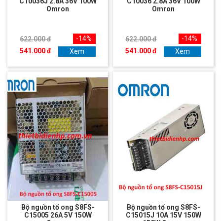
C10036J 2.8A 36V 100W
C10036 2.8A 36V 100W
Omron
Omron
-14%
-14%
622.000 đ
622.000 đ
541.000 đ
541.000 đ
Xem
Xem
Bộ nguồn tổ ong S8FS-
Bộ nguồn tổ ong S8FS-
C15005 26A 5V 150W
C15015J 10A 15V 150W