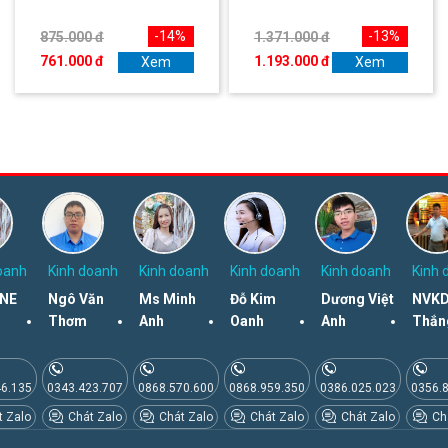
-14%
-13%
875.000 đ
1.371.000 đ
761.000 đ
1.193.000 đ
Xem
Xem
oanh
Kinh doanh
Kinh doanh
Kinh doanh
Kinh doanh
Kinh 
NE
Ngô Văn
Ms Minh
Đỗ Kim
Dương Việt
NVKD
Thơm
Anh
Oanh
Anh
Thắn
46.135
0343.423.707
0868.570.600
0868.959.350
0386.025.023
0356.
 Zalo
Chát Zalo
Chát Zalo
Chát Zalo
Chát Zalo
Chá