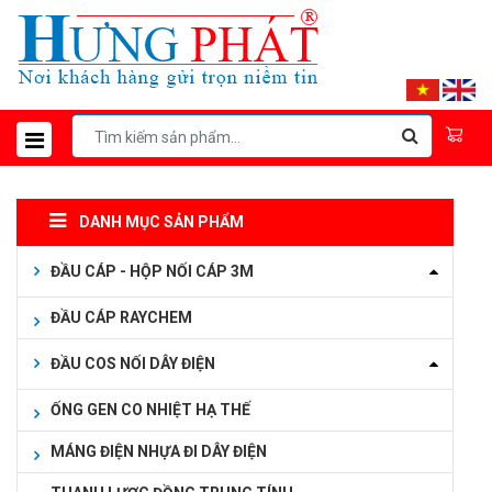
DANH MỤC SẢN PHẨM
ĐẦU CÁP - HỘP NỐI CÁP 3M
ĐẦU CÁP RAYCHEM
ĐẦU COS NỐI DÂY ĐIỆN
ỐNG GEN CO NHIỆT HẠ THẾ
MÁNG ĐIỆN NHỰA ĐI DÂY ĐIỆN