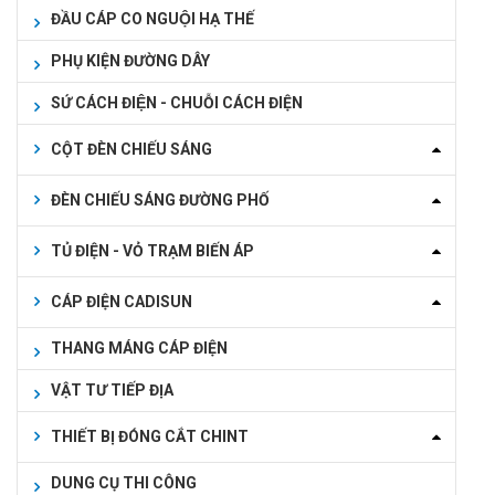
ĐẦU CÁP CO NGUỘI HẠ THẾ
PHỤ KIỆN ĐƯỜNG DÂY
SỨ CÁCH ĐIỆN - CHUỖI CÁCH ĐIỆN
CỘT ĐÈN CHIẾU SÁNG
ĐÈN CHIẾU SÁNG ĐƯỜNG PHỐ
TỦ ĐIỆN - VỎ TRẠM BIẾN ÁP
CÁP ĐIỆN CADISUN
THANG MÁNG CÁP ĐIỆN
VẬT TƯ TIẾP ĐỊA
THIẾT BỊ ĐÓNG CẮT CHINT
DUNG CỤ THI CÔNG