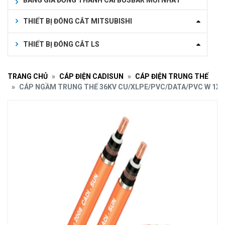
BẢNG GIÁ ĐỒNG THANH CÁI BUSBAR MỚI NHẤT
THIẾT BỊ ĐÓNG CẮT MITSUBISHI
THIẾT BỊ ĐÓNG CẮT LS
TRANG CHỦ
CÁP ĐIỆN CADISUN
CÁP ĐIỆN TRUNG THẾ
CÁP NGẦM TRUNG THẾ 36KV CU/XLPE/PVC/DATA/PVC W 1X