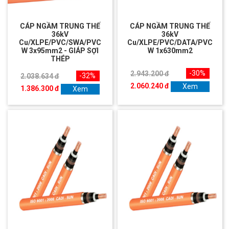
CÁP NGẦM TRUNG THẾ
CÁP NGẦM TRUNG THẾ
36kV
36kV
Cu/XLPE/PVC/SWA/PVC
Cu/XLPE/PVC/DATA/PVC
W 3x95mm2 - GIÁP SỢI
W 1x630mm2
THÉP
-30%
2.943.200 đ
-32%
2.038.634 đ
2.060.240 đ
Xem
1.386.300 đ
Xem