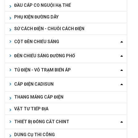
ĐẦU CÁP CO NGUỘI HẠ THẾ
PHỤ KIỆN ĐƯỜNG DÂY
SỨ CÁCH ĐIỆN - CHUỖI CÁCH ĐIỆN
CỘT ĐÈN CHIẾU SÁNG
ĐÈN CHIẾU SÁNG ĐƯỜNG PHỐ
TỦ ĐIỆN - VỎ TRẠM BIẾN ÁP
CÁP ĐIỆN CADISUN
THANG MÁNG CÁP ĐIỆN
VẬT TƯ TIẾP ĐỊA
THIẾT BỊ ĐÓNG CẮT CHINT
DUNG CỤ THI CÔNG