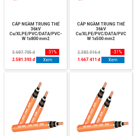
CÁP NGẦM TRUNG THẾ
CÁP NGẦM TRUNG THẾ
36kV
36kV
Cu/XLPE/PVC/DATA/PVC-
Cu/XLPE/PVC/DATA/PVC
W 1x800 mm2
W 1x500 mm2
-31%
-31%
3.687.705 đ
2.382.016 đ
2.581.393 đ
1.667.411 đ
Xem
Xem