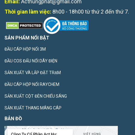
Email:
Acthungphat@gmail.com
Thời gian làm việc:
8h00 - 18h00 từ thứ 2 đến thứ 7.
SẢN PHẨM NỔI BẬT
ĐẦU CÁP HỘP NỐI 3M
ĐẦU COS ĐẤU NỐI DÂY ĐIỆN
SẢN XUẤT VÀ LẮP ĐẶT TRẠM
ĐẦU CÁP HỘP NỐI RAYCHEM
SẢN XUẤT CỘT ĐÈN CHIẾU SÁNG
SẢN XUẤT THANG MÁNG CÁP
BẢN ĐỒ