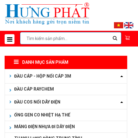
DANH MỤC SẢN PHẨM
ĐẦU CÁP - HỘP NỐI CÁP 3M
ĐẦU CÁP RAYCHEM
ĐẦU COS NỐI DÂY ĐIỆN
ỐNG GEN CO NHIỆT HẠ THẾ
MÁNG ĐIỆN NHỰA ĐI DÂY ĐIỆN