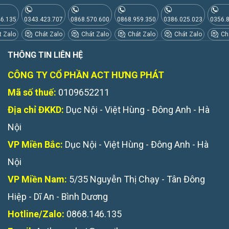
46.135
0343.423.707
0868.570.600
0868.959.350
0386.025.023
0356.
 Zalo
Chát Zalo
Chát Zalo
Chát Zalo
Chát Zalo
Chá
THÔNG TIN LIÊN HỆ
CÔNG TY CỔ PHẦN ACT HƯNG PHÁT
Mã số thuế:
0109652211
Địa chỉ ĐKKD:
Dục Nội - Việt Hùng - Đông Anh - Hà
Nội
VP Miền Bắc:
Dục Nội - Việt Hùng - Đông Anh - Hà
Nội
VP Miền Nam:
5/35 Nguyễn Thị Chạy - Tân Đông
Hiệp - Dĩ An - Bình Dương
Hotline/Zalo:
0868.146.135