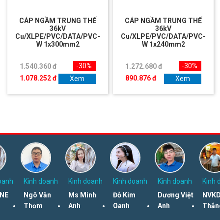
CÁP NGẦM TRUNG THẾ
CÁP NGẦM TRUNG THẾ
36kV
36kV
Cu/XLPE/PVC/DATA/PVC-
Cu/XLPE/PVC/DATA/PVC-
W 1x300mm2
W 1x240mm2
-30%
-30%
1.540.360 đ
1.272.680 đ
1.078.252 đ
890.876 đ
Xem
Xem
oanh
Kinh doanh
Kinh doanh
Kinh doanh
Kinh doanh
Kinh 
NE
Ngô Văn
Ms Minh
Đỗ Kim
Dương Việt
NVKD
Thơm
Anh
Oanh
Anh
Thắn