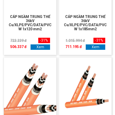
CÁP NGẦM TRUNG THẾ
CÁP NGẦM TRUNG THẾ
36kV
36kV
Cu/XLPE/PVC/DATA/PVC
Cu/XLPE/PVC/DATA/PVC
W 1x120 mm2
W 1x185mm2
-31%
-31%
723.339 đ
1.015.994 đ
506.337 đ
711.195 đ
Xem
Xem