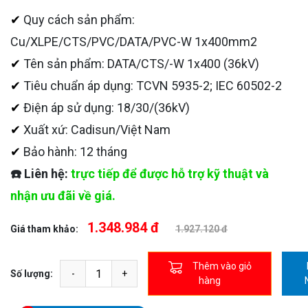
✔
Quy cách sản phẩm:
Cu/XLPE/CTS/PVC/DATA/PVC-W 1x400mm2
✔
Tên sản phẩm: DATA/CTS/-W 1x400 (36kV)
✔
Tiêu chuẩn áp dụng: TCVN 5935-2; IEC 60502-2
✔
Điện áp sử dụng: 18/30/(36kV)
✔
Xuất xứ: Cadisun/Việt Nam
✔
Bảo hành: 12 tháng
☎️ Liên hệ:
trực tiếp để được hỗ trợ kỹ thuật và
nhận ưu đãi về giá.
1.348.984 đ
Giá tham khảo:
1.927.120 đ
Thêm vào giỏ
Số lượng:
hàng