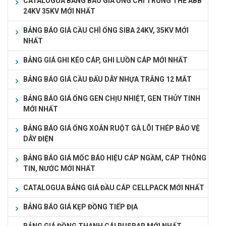
CATALOGUA BẢNG BÁO GIÁ ỐNG CHÌ TRUNG THẾ ABB
24KV 35KV MỚI NHẤT
BẢNG BÁO GIÁ CẦU CHÌ ỐNG SIBA 24KV, 35KV MỚI
NHẤT
BẢNG GIÁ GHI KÉO CÁP, GHI LUỒN CÁP MỚI NHẤT
BẢNG BÁO GIÁ CẦU ĐẤU DÂY NHỰA TRẮNG 12 MẮT
BẢNG BÁO GIÁ ỐNG GEN CHỊU NHIỆT, GEN THỦY TINH
MỚI NHẤT
BẢNG BÁO GIÁ ỐNG XOẮN RUỘT GÀ LÕI THÉP BẢO VỆ
DÂY ĐIỆN
BẢNG BÁO GIÁ MỐC BÁO HIỆU CÁP NGẦM, CÁP THÔNG
TIN, NƯỚC MỚI NHẤT
CATALOGUA BẢNG GIÁ ĐẦU CÁP CELLPACK MỚI NHẤT
BẢNG BÁO GIÁ KẸP ĐỒNG TIẾP ĐỊA