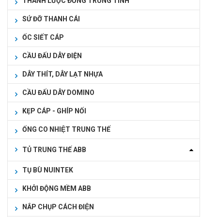
THANH LƯỢC ĐỒNG TRUNG TÍNH
SỨ ĐỠ THANH CÁI
ỐC SIẾT CÁP
CẦU ĐẤU DÂY ĐIỆN
DÂY THÍT, DÂY LẠT NHỰA
CẦU ĐẤU DÂY DOMINO
KẸP CÁP - GHÍP NỐI
ỐNG CO NHIỆT TRUNG THẾ
TỦ TRUNG THẾ ABB
TỤ BÙ NUINTEK
KHỞI ĐỘNG MỀM ABB
NẮP CHỤP CÁCH ĐIỆN