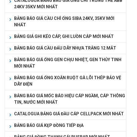
CATALOGUA BẢNG BÁO GIÁ ỐNG CHÌ TRUNG THẾ ABB
24KV 35KV MỚI NHẤT
BẢNG BÁO GIÁ CẦU CHÌ ỐNG SIBA 24KV, 35KV MỚI
NHẤT
BẢNG GIÁ GHI KÉO CÁP, GHI LUỒN CÁP MỚI NHẤT
BẢNG BÁO GIÁ CẦU ĐẤU DÂY NHỰA TRẮNG 12 MẮT
BẢNG BÁO GIÁ ỐNG GEN CHỊU NHIỆT, GEN THỦY TINH
MỚI NHẤT
BẢNG BÁO GIÁ ỐNG XOẮN RUỘT GÀ LÕI THÉP BẢO VỆ
DÂY ĐIỆN
BẢNG BÁO GIÁ MỐC BÁO HIỆU CÁP NGẦM, CÁP THÔNG
TIN, NƯỚC MỚI NHẤT
CATALOGUA BẢNG GIÁ ĐẦU CÁP CELLPACK MỚI NHẤT
BẢNG BÁO GIÁ KẸP ĐỒNG TIẾP ĐỊA