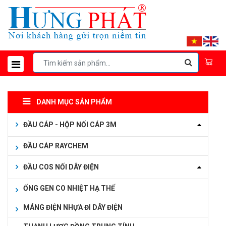
DANH MỤC SẢN PHẨM
ĐẦU CÁP - HỘP NỐI CÁP 3M
ĐẦU CÁP RAYCHEM
ĐẦU COS NỐI DÂY ĐIỆN
ỐNG GEN CO NHIỆT HẠ THẾ
MÁNG ĐIỆN NHỰA ĐI DÂY ĐIỆN