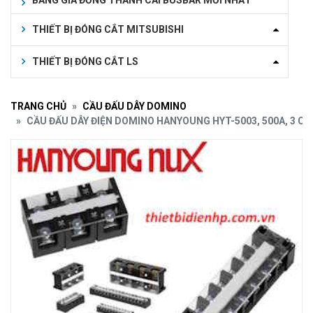
BẢNG GIÁ ĐỒNG THANH CÁI BUSBAR MỚI NHẤT
THIẾT BỊ ĐÓNG CẮT MITSUBISHI
THIẾT BỊ ĐÓNG CẮT LS
TRANG CHỦ
CẦU ĐẤU DÂY DOMINO
CẦU ĐẤU DÂY ĐIỆN DOMINO HANYOUNG HYT-5003, 500A, 3 C