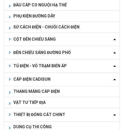
ĐẦU CÁP CO NGUỘI HẠ THẾ
PHỤ KIỆN ĐƯỜNG DÂY
SỨ CÁCH ĐIỆN - CHUỖI CÁCH ĐIỆN
CỘT ĐÈN CHIẾU SÁNG
ĐÈN CHIẾU SÁNG ĐƯỜNG PHỐ
TỦ ĐIỆN - VỎ TRẠM BIẾN ÁP
CÁP ĐIỆN CADISUN
THANG MÁNG CÁP ĐIỆN
VẬT TƯ TIẾP ĐỊA
THIẾT BỊ ĐÓNG CẮT CHINT
DUNG CỤ THI CÔNG