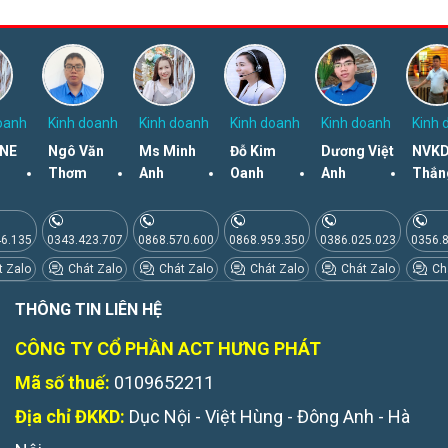
oanh
Kinh doanh
Kinh doanh
Kinh doanh
Kinh doanh
Kinh 
NE
Ngô Văn
Ms Minh
Đỗ Kim
Dương Việt
NVKD
Thơm
Anh
Oanh
Anh
Thắn
46.135
0343.423.707
0868.570.600
0868.959.350
0386.025.023
0356.
 Zalo
Chát Zalo
Chát Zalo
Chát Zalo
Chát Zalo
Chá
THÔNG TIN LIÊN HỆ
CÔNG TY CỔ PHẦN ACT HƯNG PHÁT
Mã số thuế:
0109652211
Địa chỉ ĐKKD:
Dục Nội - Việt Hùng - Đông Anh - Hà