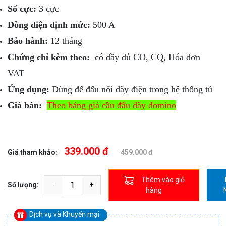
Số cực:
3 cực
Dòng điện định mức:
500 A
Bảo hành:
12 tháng
Chứng chỉ kèm theo:
có đầy đủ CO, CQ, Hóa đơn
VAT
Ứng dụng:
Dùng để đấu nối dây điện trong hệ thống tủ
Giá bán:
Theo bảng giá cầu đấu dây domino
339.000 đ
Giá tham khảo:
459.000 đ
Thêm vào giỏ
Số lượng:
hàng
Dịch vụ và Khuyến mại