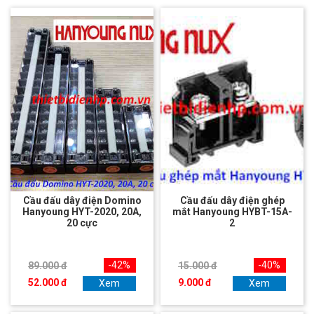
Cầu đấu dây điện Domino
Cầu đấu dây điện ghép
Hanyoung HYT-2020, 20A,
mắt Hanyoung HYBT-15A-
20 cực
2
-42%
-40%
89.000 đ
15.000 đ
52.000 đ
9.000 đ
Xem
Xem