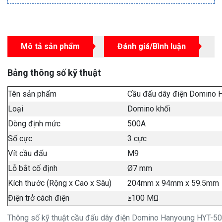
Mô tả sản phẩm
Đánh giá/Bình luận
Bảng thông số kỹ thuật
Tên sản phẩm
Cầu đấu dây điện Domino 
Loại
Domino khối
Dòng định mức
500A
Số cực
3 cực
Vít cầu đấu
M9
Lỗ bắt cố định
Ø7 mm
Kích thước (Rộng x Cao x Sâu)
204mm x 94mm x 59.5mm
Điện trở cách điện
≥100 MΩ
Thông số kỹ thuật cầu đấu dây điện Domino Hanyoung HYT-5