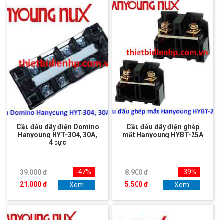
Cầu đấu dây điện Domino
Cầu đấu dây điện ghép
Hanyoung HYT-304, 30A,
mắt Hanyoung HYBT-25A
4 cực
-47%
-39%
39.000 đ
8.900 đ
21.000 đ
5.500 đ
Xem
Xem