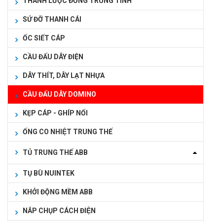
THANH LƯỢC ĐỒNG TRUNG TÍNH
SỨ ĐỠ THANH CÁI
ỐC SIẾT CÁP
CẦU ĐẤU DÂY ĐIỆN
DÂY THÍT, DÂY LẠT NHỰA
CẦU ĐẤU DÂY DOMINO
KẸP CÁP - GHÍP NỐI
ỐNG CO NHIỆT TRUNG THẾ
TỦ TRUNG THẾ ABB
TỤ BÙ NUINTEK
KHỞI ĐỘNG MỀM ABB
NẮP CHỤP CÁCH ĐIỆN