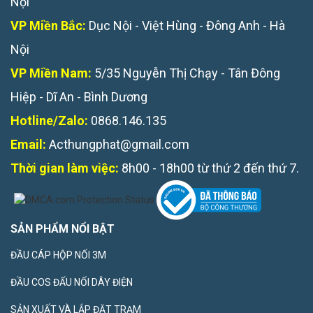
Nội
VP Miền Bắc:
Dục Nội - Việt Hùng - Đông Anh - Hà
Nội
VP Miền Nam:
5/35 Nguyễn Thị Chạy - Tân Đông
Hiệp - Dĩ An - Bình Dương
Hotline/Zalo:
0868.146.135
Email:
Acthungphat@gmail.com
Thời gian làm việc:
8h00 - 18h00 từ thứ 2 đến thứ 7.
SẢN PHẨM NỔI BẬT
ĐẦU CÁP HỘP NỐI 3M
ĐẦU COS ĐẤU NỐI DÂY ĐIỆN
SẢN XUẤT VÀ LẮP ĐẶT TRẠM