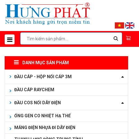
DANH MỤC SẢN PHẨM
ĐẦU CÁP - HỘP NỐI CÁP 3M
ĐẦU CÁP RAYCHEM
ĐẦU COS NỐI DÂY ĐIỆN
ỐNG GEN CO NHIỆT HẠ THẾ
MÁNG ĐIỆN NHỰA ĐI DÂY ĐIỆN