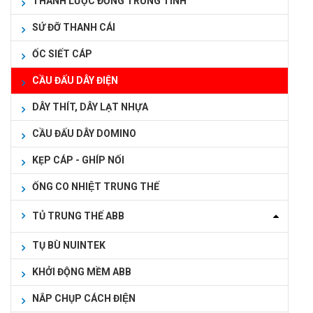
THANH LƯỢC ĐỒNG TRUNG TÍNH
SỨ ĐỠ THANH CÁI
ỐC SIẾT CÁP
CẦU ĐẤU DÂY ĐIỆN
DÂY THÍT, DÂY LẠT NHỰA
CẦU ĐẤU DÂY DOMINO
KẸP CÁP - GHÍP NỐI
ỐNG CO NHIỆT TRUNG THẾ
TỦ TRUNG THẾ ABB
TỤ BÙ NUINTEK
KHỞI ĐỘNG MỀM ABB
NẮP CHỤP CÁCH ĐIỆN