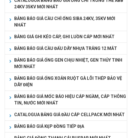
CATALOGUA BẢNG BÁO GIÁ ỐNG CHÌ TRUNG THẾ ABB
24KV 35KV MỚI NHẤT
BẢNG BÁO GIÁ CẦU CHÌ ỐNG SIBA 24KV, 35KV MỚI
NHẤT
BẢNG GIÁ GHI KÉO CÁP, GHI LUỒN CÁP MỚI NHẤT
BẢNG BÁO GIÁ CẦU ĐẤU DÂY NHỰA TRẮNG 12 MẮT
BẢNG BÁO GIÁ ỐNG GEN CHỊU NHIỆT, GEN THỦY TINH
MỚI NHẤT
BẢNG BÁO GIÁ ỐNG XOẮN RUỘT GÀ LÕI THÉP BẢO VỆ
DÂY ĐIỆN
BẢNG BÁO GIÁ MỐC BÁO HIỆU CÁP NGẦM, CÁP THÔNG
TIN, NƯỚC MỚI NHẤT
CATALOGUA BẢNG GIÁ ĐẦU CÁP CELLPACK MỚI NHẤT
BẢNG BÁO GIÁ KẸP ĐỒNG TIẾP ĐỊA