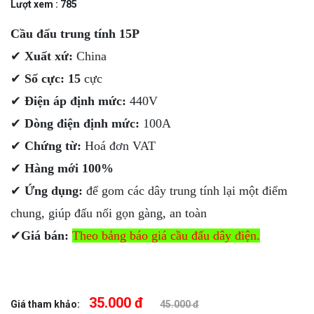
Lượt xem : 785
Cầu đấu trung tính 15P
✔
Xuất xứ:
China
✔
Số cực: 15
cực
✔
Điện áp định mức:
440V
✔
Dòng điện định mức:
100A
✔
Chứng từ:
Hoá đơn VAT
✔
Hàng mới 100%
✔
Ứng dụng:
để gom các dây trung tính lại một điểm
chung, giúp đấu nối gọn gàng, an toàn
✔
Giá bán:
Theo bảng báo giá cầu đấu dây điện.
35.000 đ
Giá tham khảo:
45.000 đ