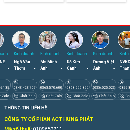
oanh
Kinh doanh
Kinh doanh
Kinh doanh
Kinh doanh
Kinh 
NE
Ngô Văn
Ms Minh
Đỗ Kim
Dương Việt
NVKD
Thơm
Anh
Oanh
Anh
Thắn
46.135
0343.423.707
0868.570.600
0868.959.350
0386.025.023
0356.
 Zalo
Chát Zalo
Chát Zalo
Chát Zalo
Chát Zalo
Chá
THÔNG TIN LIÊN HỆ
CÔNG TY CỔ PHẦN ACT HƯNG PHÁT
Mã số thuế:
0109652211