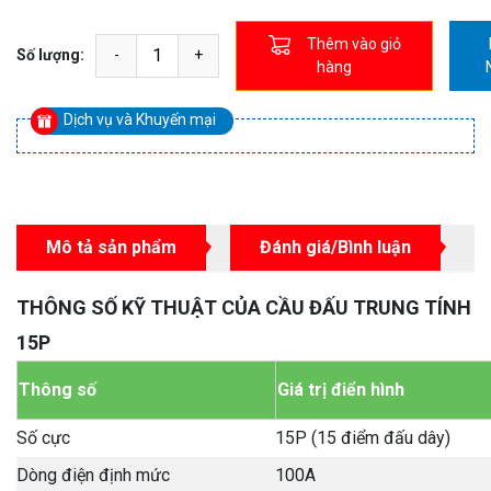
Thêm vào giỏ
Số lượng:
hàng
Dịch vụ và Khuyến mại
Mô tả sản phẩm
Đánh giá/Bình luận
THÔNG SỐ KỸ THUẬT CỦA CẦU ĐẤU TRUNG TÍNH
15P
Thông số
Giá trị điển hình
Số cực
15P (15 điểm đấu dây)
Dòng điện định mức
100A