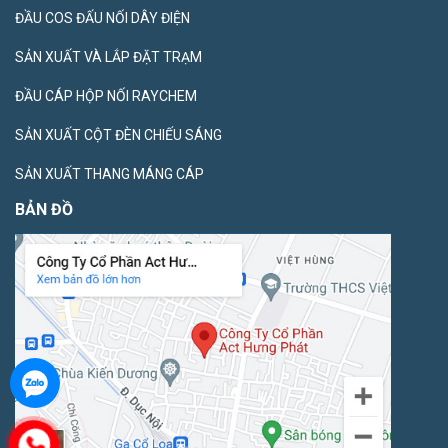
ĐẦU COS ĐẤU NỐI DÂY ĐIỆN
SẢN XUẤT VÀ LẮP ĐẶT TRẠM
ĐẦU CÁP HỘP NỐI RAYCHEM
SẢN XUẤT CỘT ĐÈN CHIẾU SÁNG
SẢN XUẤT THANG MÁNG CÁP
BẢN ĐỒ