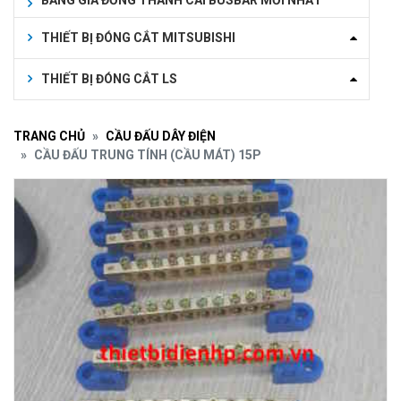
BẢNG GIÁ ĐỒNG THANH CÁI BUSBAR MỚI NHẤT
THIẾT BỊ ĐÓNG CẮT MITSUBISHI
THIẾT BỊ ĐÓNG CẮT LS
TRANG CHỦ
CẦU ĐẤU DÂY ĐIỆN
CẦU ĐẤU TRUNG TÍNH (CẦU MÁT) 15P