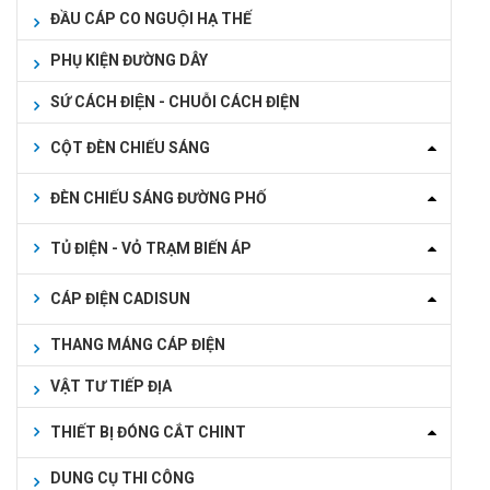
ĐẦU CÁP CO NGUỘI HẠ THẾ
PHỤ KIỆN ĐƯỜNG DÂY
SỨ CÁCH ĐIỆN - CHUỖI CÁCH ĐIỆN
CỘT ĐÈN CHIẾU SÁNG
ĐÈN CHIẾU SÁNG ĐƯỜNG PHỐ
TỦ ĐIỆN - VỎ TRẠM BIẾN ÁP
CÁP ĐIỆN CADISUN
THANG MÁNG CÁP ĐIỆN
VẬT TƯ TIẾP ĐỊA
THIẾT BỊ ĐÓNG CẮT CHINT
DUNG CỤ THI CÔNG