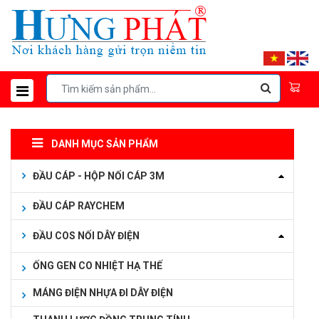
DANH MỤC SẢN PHẨM
ĐẦU CÁP - HỘP NỐI CÁP 3M
ĐẦU CÁP RAYCHEM
ĐẦU COS NỐI DÂY ĐIỆN
ỐNG GEN CO NHIỆT HẠ THẾ
MÁNG ĐIỆN NHỰA ĐI DÂY ĐIỆN