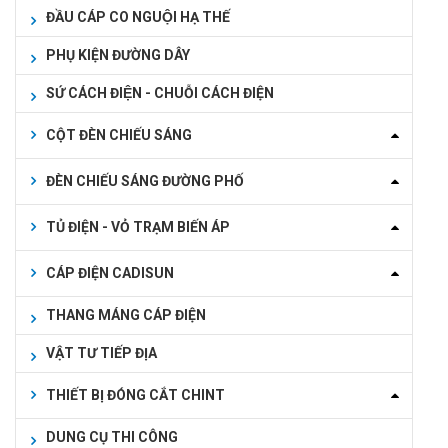
ĐẦU CÁP CO NGUỘI HẠ THẾ
PHỤ KIỆN ĐƯỜNG DÂY
SỨ CÁCH ĐIỆN - CHUỖI CÁCH ĐIỆN
CỘT ĐÈN CHIẾU SÁNG
ĐÈN CHIẾU SÁNG ĐƯỜNG PHỐ
TỦ ĐIỆN - VỎ TRẠM BIẾN ÁP
CÁP ĐIỆN CADISUN
THANG MÁNG CÁP ĐIỆN
VẬT TƯ TIẾP ĐỊA
THIẾT BỊ ĐÓNG CẮT CHINT
DUNG CỤ THI CÔNG