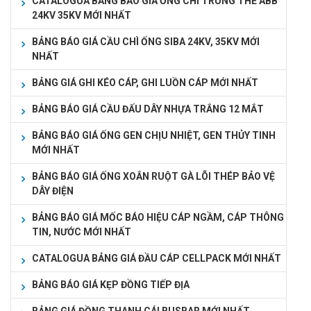
CATALOGUA BẢNG BÁO GIÁ ỐNG CHÌ TRUNG THẾ ABB
24KV 35KV MỚI NHẤT
BẢNG BÁO GIÁ CẦU CHÌ ỐNG SIBA 24KV, 35KV MỚI
NHẤT
BẢNG GIÁ GHI KÉO CÁP, GHI LUỒN CÁP MỚI NHẤT
BẢNG BÁO GIÁ CẦU ĐẤU DÂY NHỰA TRẮNG 12 MẮT
BẢNG BÁO GIÁ ỐNG GEN CHỊU NHIỆT, GEN THỦY TINH
MỚI NHẤT
BẢNG BÁO GIÁ ỐNG XOẮN RUỘT GÀ LÕI THÉP BẢO VỆ
DÂY ĐIỆN
BẢNG BÁO GIÁ MỐC BÁO HIỆU CÁP NGẦM, CÁP THÔNG
TIN, NƯỚC MỚI NHẤT
CATALOGUA BẢNG GIÁ ĐẦU CÁP CELLPACK MỚI NHẤT
BẢNG BÁO GIÁ KẸP ĐỒNG TIẾP ĐỊA