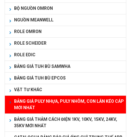
BỘ NGUỒN OMRON
NGUỒN MEANWELL
ROLE OMRON
ROLE SCHEIDER
ROLE EDIC
BẢNG GIÁ TUH BÙ SAMWHA
BẢNG GIÁ TUH BÙ EPCOS
VẬT TƯ KHÁC
BẢNG GIÁ PULY NHỰA, PULY NHÔM, CON LĂN KÉO CÁP
MỚI NHẤT
BẢNG GIÁ THẢM CÁCH ĐIỆN 1KV, 10KV, 15KV, 24KV,
35KV MỚI NHẤT