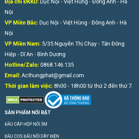
Địa chỉ ĐKKD:
Dục Nội - Việt Hùng - Đông Anh - Hà
Nội
VP Miền Bắc:
Dục Nội - Việt Hùng - Đông Anh - Hà
Nội
VP Miền Nam:
5/35 Nguyễn Thị Chạy - Tân Đông
Hiệp - Dĩ An - Bình Dương
Hotline/Zalo:
0868.146.135
Email:
Acthungphat@gmail.com
Thời gian làm việc:
8h00 - 18h00 từ thứ 2 đến thứ 7.
SẢN PHẨM NỔI BẬT
ĐẦU CÁP HỘP NỐI 3M
ĐẦU COS ĐẤU NỐI DÂY ĐIỆN