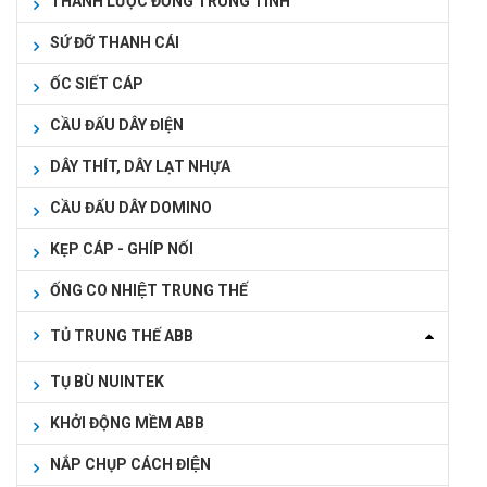
THANH LƯỢC ĐỒNG TRUNG TÍNH
SỨ ĐỠ THANH CÁI
ỐC SIẾT CÁP
CẦU ĐẤU DÂY ĐIỆN
DÂY THÍT, DÂY LẠT NHỰA
CẦU ĐẤU DÂY DOMINO
KẸP CÁP - GHÍP NỐI
ỐNG CO NHIỆT TRUNG THẾ
TỦ TRUNG THẾ ABB
TỤ BÙ NUINTEK
KHỞI ĐỘNG MỀM ABB
NẮP CHỤP CÁCH ĐIỆN