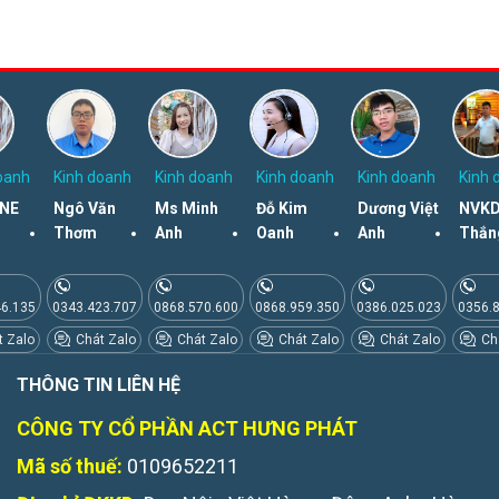
oanh
Kinh doanh
Kinh doanh
Kinh doanh
Kinh doanh
Kinh 
NE
Ngô Văn
Ms Minh
Đỗ Kim
Dương Việt
NVKD
Thơm
Anh
Oanh
Anh
Thắn
46.135
0343.423.707
0868.570.600
0868.959.350
0386.025.023
0356.
 Zalo
Chát Zalo
Chát Zalo
Chát Zalo
Chát Zalo
Chá
THÔNG TIN LIÊN HỆ
CÔNG TY CỔ PHẦN ACT HƯNG PHÁT
Mã số thuế:
0109652211