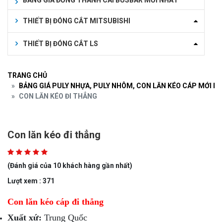
BẢNG GIÁ ĐỒNG THANH CÁI BUSBAR MỚI NHẤT
THIẾT BỊ ĐÓNG CẮT MITSUBISHI
THIẾT BỊ ĐÓNG CẮT LS
TRANG CHỦ
BẢNG GIÁ PULY NHỰA, PULY NHÔM, CON LĂN KÉO CÁP MỚI N
CON LĂN KÉO ĐI THẲNG
Con lăn kéo đi thẳng
(Đánh giá của 10 khách hàng gần nhất)
Lượt xem : 371
Con lăn kéo cáp đi thẳng
Xuất xứ:
Trung Quốc