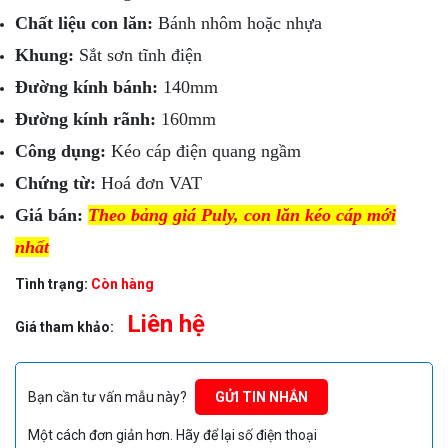
Chất liệu con lăn:
Bánh nhôm hoặc nhựa
Khung:
Sắt sơn tĩnh điện
Đường kính bánh:
140mm
Đường kính rãnh:
160mm
Công dụng:
Kéo cáp điện quang ngầm
Chứng từ:
Hoá đơn VAT
Giá bán:
Theo bảng giá Puly, con lăn kéo cáp mới
nhất
Tình trạng:
Còn hàng
Liên hệ
Giá tham khảo:
Bạn cần tư vấn mẫu này?
GỬI TIN NHẮN
Một cách đơn giản hơn. Hãy để lại số điện thoại