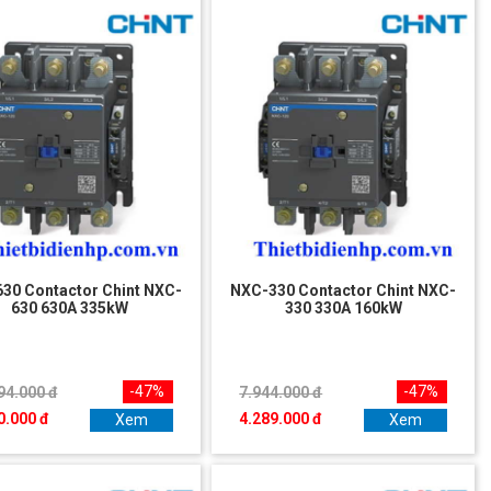
30 Contactor Chint NXC-
NXC-330 Contactor Chint NXC-
630 630A 335kW
330 330A 160kW
-47%
-47%
94.000 đ
7.944.000 đ
0.000 đ
4.289.000 đ
Xem
Xem