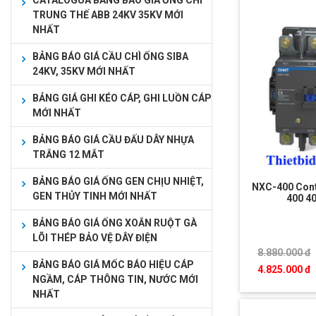
CATALOGUA BẢNG BÁO GIÁ ỐNG CHÌ
TRUNG THẾ ABB 24KV 35KV MỚI
NHẤT
BẢNG BÁO GIÁ CẦU CHÌ ỐNG SIBA
24KV, 35KV MỚI NHẤT
BẢNG GIÁ GHI KÉO CÁP, GHI LUỒN CÁP
MỚI NHẤT
BẢNG BÁO GIÁ CẦU ĐẤU DÂY NHỰA
TRẮNG 12 MẮT
BẢNG BÁO GIÁ ỐNG GEN CHỊU NHIỆT,
NXC-400 Cont
GEN THỦY TINH MỚI NHẤT
400 4
BẢNG BÁO GIÁ ỐNG XOẮN RUỘT GÀ
LÕI THÉP BẢO VỆ DÂY ĐIỆN
8.880.000 đ
BẢNG BÁO GIÁ MỐC BÁO HIỆU CÁP
4.825.000 đ
NGẦM, CÁP THÔNG TIN, NƯỚC MỚI
NHẤT