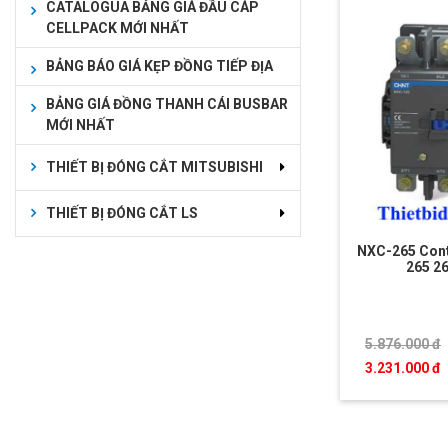
CATALOGUA BẢNG GIÁ ĐẦU CÁP
CELLPACK MỚI NHẤT
BẢNG BÁO GIÁ KẸP ĐỒNG TIẾP ĐỊA
BẢNG GIÁ ĐỒNG THANH CÁI BUSBAR
MỚI NHẤT
THIẾT BỊ ĐÓNG CẮT MITSUBISHI
THIẾT BỊ ĐÓNG CẮT LS
NXC-265 Cont
265 2
5.876.000 đ
3.231.000 đ