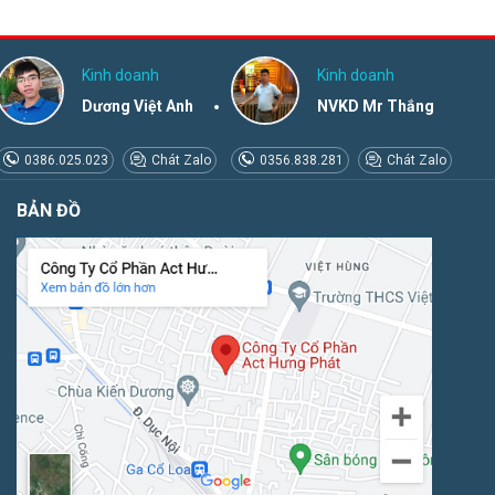
Kinh doanh
Kinh doanh
Dương Việt Anh
NVKD Mr Thắng
0386.025.023
Chát Zalo
0356.838.281
Chát Zalo
BẢN ĐỒ