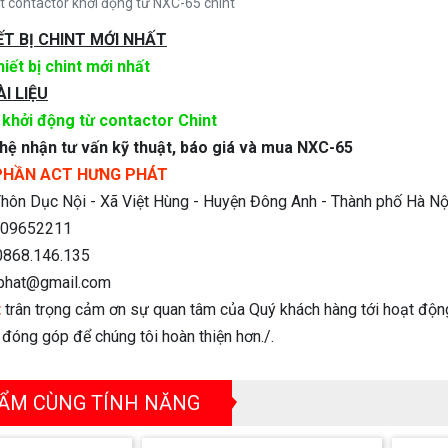
t contactor khởi động từ NXC-65 chint
ẾT BỊ CHINT MỚI NHẤT
iết bị chint mới nhất
I LIỆU
khởi động từ contactor Chint
 hệ nhận tư vấn kỹ thuật, báo giá và mua NXC-65
PHẦN ACT HƯNG PHÁT
hôn Dục Nội - Xã Việt Hùng - Huyện Đông Anh - Thành phố Hà Nộ
09652211
868.146.135
phat@gmail.com
t
trân trọng cảm ơn sự quan tâm của Quý khách hàng tới hoạt độn
n đóng góp để chúng tôi hoàn thiện hơn./.
ẨM CÙNG TÍNH NĂNG