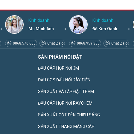
Kinh doanh
Kinh doanh
Ms Minh Anh
Đỗ Kim Oanh
0868.570.600
Chát Zalo
0868.959.350
Chát Zalo
SẢN PHẨM NỔI BẬT
ĐẦU CÁP HỘP NỐI 3M
ĐẦU COS ĐẤU NỐI DÂY ĐIỆN
SẢN XUẤT VÀ LẮP ĐẶT TRẠM
ĐẦU CÁP HỘP NỐI RAYCHEM
SẢN XUẤT CỘT ĐÈN CHIẾU SÁNG
SẢN XUẤT THANG MÁNG CÁP