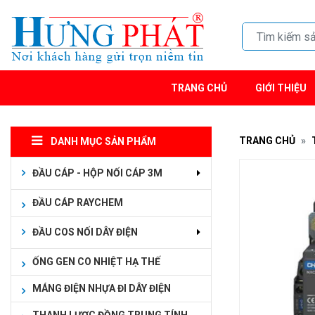
TRANG CHỦ
GIỚI THIỆU
TRANG CHỦ
DANH MỤC SẢN PHẨM
ĐẦU CÁP - HỘP NỐI CÁP 3M
ĐẦU CÁP RAYCHEM
ĐẦU COS NỐI DÂY ĐIỆN
ỐNG GEN CO NHIỆT HẠ THẾ
MÁNG ĐIỆN NHỰA ĐI DÂY ĐIỆN