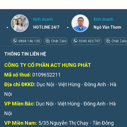
Kinh doanh
Kinh doanh
HOTLINE 24/7
Ngô Văn Thơm
0868.146.135
Chát Zalo
0343.423.707
Chát Zalo
THÔNG TIN LIÊN HỆ
CÔNG TY CỔ PHẦN ACT HƯNG PHÁT
Mã số thuế:
0109652211
Địa chỉ ĐKKD:
Dục Nội - Việt Hùng - Đông Anh - Hà
Nội
VP Miền Bắc:
Dục Nội - Việt Hùng - Đông Anh - Hà
Nội
VP Miền Nam:
5/35 Nguyễn Thị Chạy - Tân Đông