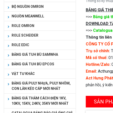
Thông số kỹ thuậ
BỘ NGUỒN OMRON
BẢNG GIÁ THI
NGUỒN MEANWELL
=>>
Bảng giá th
DOWNLOAD TÀ
ROLE OMRON
=>>
Catalogua 
ROLE SCHEIDER
Thông tin liên
CÔNG TY CỔ 
ROLE EDIC
Trụ sở chính:
T
BẢNG GIÁ TUH BÙ SAMWHA
Mã số thuế:
01
BẢNG GIÁ TUH BÙ EPCOS
Hotline/Zalo:
0
Email:
Acthung
VẬT TƯ KHÁC
Act Hưng Phá
BẢNG GIÁ PULY NHỰA, PULY NHÔM,
phản hồi, ý kiế
CON LĂN KÉO CÁP MỚI NHẤT
BẢNG GIÁ THẢM CÁCH ĐIỆN 1KV,
SẢN PH
10KV, 15KV, 24KV, 35KV MỚI NHẤT