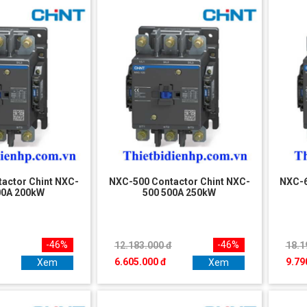
actor Chint NXC-
NXC-500 Contactor Chint NXC-
NXC-6
00A 200kW
500 500A 250kW
-46%
-46%
12.183.000 đ
18.1
6.605.000 đ
9.79
Xem
Xem