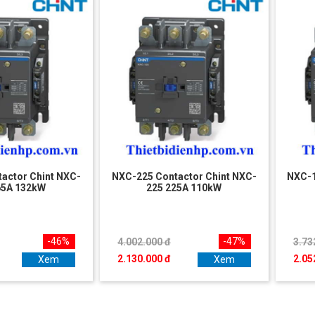
actor Chint NXC-
NXC-225 Contactor Chint NXC-
NXC-1
65A 132kW
225 225A 110kW
-46%
-47%
4.002.000 đ
3.73
2.130.000 đ
2.05
Xem
Xem