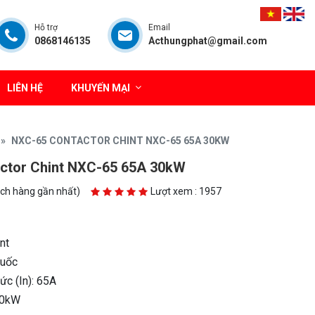
Hỗ trợ
Email
0868146135
Acthungphat@gmail.com
LIÊN HỆ
KHUYẾN MẠI
NXC-65 CONTACTOR CHINT NXC-65 65A 30KW
ctor Chint NXC-65 65A 30kW
ách hàng gần nhất)
Lượt xem : 1957
nt
Quốc
c (In): 65A
30kW