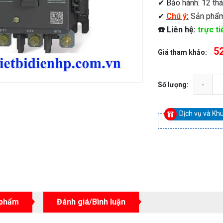
✔ Bảo hành: 12 th
✔
Chú ý
:
Sản phẩm 
☎️ Liên hệ:
trực ti
5
Giá tham khảo:
Số lượng:
Dịch vụ và Kh
 phẩm
Đánh giá/Bình luận