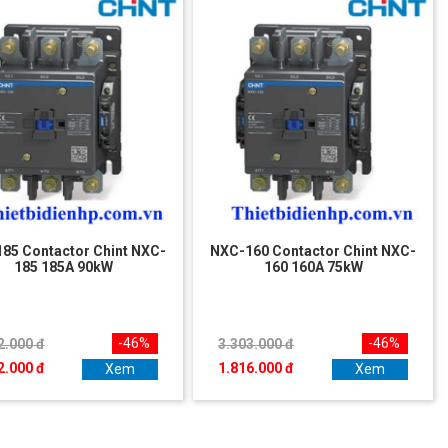
85 Contactor Chint NXC-
NXC-160 Contactor Chint NXC-
185 185A 90kW
160 160A 75kW
-46%
-46%
2.000 đ
3.303.000 đ
2.000 đ
1.816.000 đ
Xem
Xem