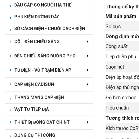
ĐẦU CÁP CO NGUỘI HẠ THẾ
Thông số kỹ t
Mã sản phẩm
PHỤ KIỆN ĐƯỜNG DÂY
Số cực
SỨ CÁCH ĐIỆN - CHUỖI CÁCH ĐIỆN
Dòng định mứ
CỘT ĐÈN CHIẾU SÁNG
Công suất
ĐÈN CHIẾU SÁNG ĐƯỜNG PHỐ
Tiếp điểm phụ
Cuộn hút
TỦ ĐIỆN - VỎ TRẠM BIẾN ÁP
Điện áp hoạt đ
CÁP ĐIỆN CADISUN
Điện áp thử ng
Độ bền cơ học
THANG MÁNG CÁP ĐIỆN
Tiêu chuẩn
VẬT TƯ TIẾP ĐỊA
Tương thích rơ
THIẾT BỊ ĐÓNG CẮT CHINT
Kích thước Cx
DUNG CỤ THI CÔNG