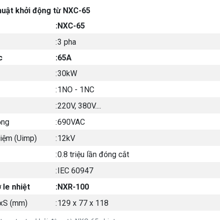
huật khởi động từ NXC-65
:
NXC-65
:
3 pha
c
:
65A
:
30kW
:
1NO - 1NC
:
220V, 380V....
ộng
:
690VAC
hiệm (Uimp)
:
12kV
:
0.8 triệu lần đóng cắt
:
IEC 60947
 le nhiệt
:
NXR-100
RxS (mm)
:
129 x 77 x 118