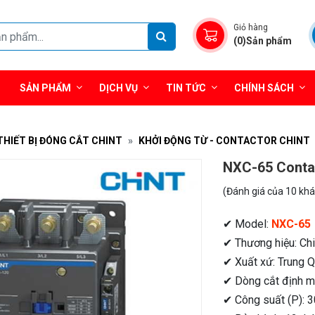
Giỏ hàng
(0)Sản phẩm
SẢN PHẨM
DỊCH VỤ
TIN TỨC
CHÍNH SÁCH
THIẾT BỊ ĐÓNG CẮT CHINT
KHỞI ĐỘNG TỪ - CONTACTOR CHINT
NXC-65 Conta
(Đánh giá của 10 kh
✔ Model:
NXC-65
✔ Thương hiệu: Chi
✔ Xuất xứ: Trung 
✔ Dòng cắt định mứ
✔ Công suất (P): 