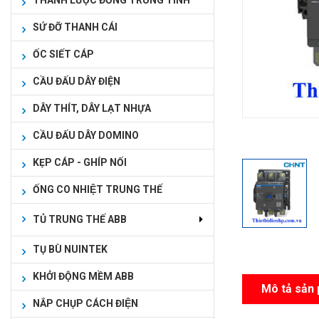
THANH LƯỢC ĐỒNG TRUNG TÍNH
SỨ ĐỠ THANH CÁI
ỐC SIẾT CÁP
CẦU ĐẤU DÂY ĐIỆN
DÂY THÍT, DÂY LẠT NHỰA
CẦU ĐẤU DÂY DOMINO
KẸP CÁP - GHÍP NỐI
ỐNG CO NHIỆT TRUNG THẾ
TỦ TRUNG THẾ ABB
TỤ BÙ NUINTEK
KHỞI ĐỘNG MỀM ABB
Mô tả sản
NẮP CHỤP CÁCH ĐIỆN