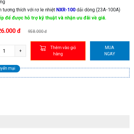
áng
tương thích với rơ le nhiệt
NXR-100
dải dòng (23A-100A)
ếp để được hỗ trợ kỹ thuật và nhận ưu đãi về giá.
26.000 đ
958.000 đ
Thêm vào giỏ
MUA
hàng
NGAY
uyến mại