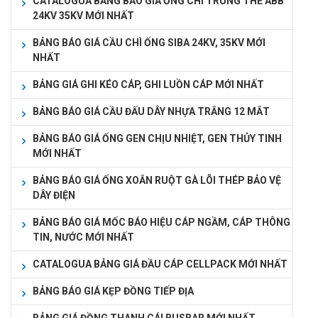
CATALOGUA BẢNG BÁO GIÁ ỐNG CHÌ TRUNG THẾ ABB
24KV 35KV MỚI NHẤT
BẢNG BÁO GIÁ CẦU CHÌ ỐNG SIBA 24KV, 35KV MỚI
NHẤT
BẢNG GIÁ GHI KÉO CÁP, GHI LUỒN CÁP MỚI NHẤT
BẢNG BÁO GIÁ CẦU ĐẤU DÂY NHỰA TRẮNG 12 MẮT
BẢNG BÁO GIÁ ỐNG GEN CHỊU NHIỆT, GEN THỦY TINH
MỚI NHẤT
BẢNG BÁO GIÁ ỐNG XOẮN RUỘT GÀ LÕI THÉP BẢO VỆ
DÂY ĐIỆN
BẢNG BÁO GIÁ MỐC BÁO HIỆU CÁP NGẦM, CÁP THÔNG
TIN, NƯỚC MỚI NHẤT
CATALOGUA BẢNG GIÁ ĐẦU CÁP CELLPACK MỚI NHẤT
BẢNG BÁO GIÁ KẸP ĐỒNG TIẾP ĐỊA