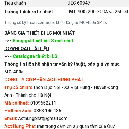
Tiêu chuẩn
:
IEC 60947
Tương thích rơ le nhiệt
:
MT-400
(200-300A và 260-4
Thông số kỹ thuật contactor khởi động từ MC-400a 3P Ls
BẢNG GIÁ THIẾT BỊ LS MỚI NHẤT
=>>
Bảng giá thiết bị LS mới nhất
DOWNLOAD TÀI LIỆU
=>>
Catalogua thiết bị LS
Thông tin liên hệ nhận tư vấn kỹ thuật, báo giá và mua
MC-400a
CÔNG TY CỔ PHẦN ACT HƯNG PHÁT
Trụ sở chính:
Thôn Dục Nội - Xã Việt Hùng - Huyện Đông
Anh - Thành phố Hà Nội
Mã số thuế:
0109652211
Hotline/Zalo:
0868.146.135
Email:
Acthungphat@gmail.com
Act Hưng Phát
trân trọng cảm ơn sự quan tâm của Quý