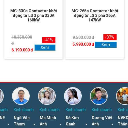
MC-330a Contactor khởi
MC-265a Contactor khởi
động từ LS 3 pha 330A
động từ LS 3 pha 265A
160kW
147kW
10.350.000
-37%
9.500.000 đ
-41%
đ
5.990.000 đ
Xem
Xem
6.190.000 đ
oanh
Kinh doanh
Kinh doanh
Kinh doanh
Kinh doanh
Kinh 
NE
Ngô Văn
Ms Minh
Đỗ Kim
Dương Việt
NVKD
Thơm
Anh
Oanh
Anh
Thắn