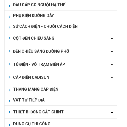
ĐẦU CÁP CO NGUỘI HẠ THẾ
PHỤ KIỆN ĐƯỜNG DÂY
SỨ CÁCH ĐIỆN - CHUỖI CÁCH ĐIỆN
CỘT ĐÈN CHIẾU SÁNG
ĐÈN CHIẾU SÁNG ĐƯỜNG PHỐ
TỦ ĐIỆN - VỎ TRẠM BIẾN ÁP
CÁP ĐIỆN CADISUN
THANG MÁNG CÁP ĐIỆN
VẬT TƯ TIẾP ĐỊA
THIẾT BỊ ĐÓNG CẮT CHINT
DUNG CỤ THI CÔNG