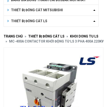
BẢNG GIÁ ĐỒNG THANH CÁI BUSBAR MỚI NHẤT
THIẾT BỊ ĐÓNG CẮT MITSUBISHI
THIẾT BỊ ĐÓNG CẮT LS
TRANG CHỦ
THIẾT BỊ ĐÓNG CẮT LS
KHOI DONG TU LS
MC-400A CONTACTOR KHỞI ĐỘNG TỪ LS 3 PHA 400A 220KW