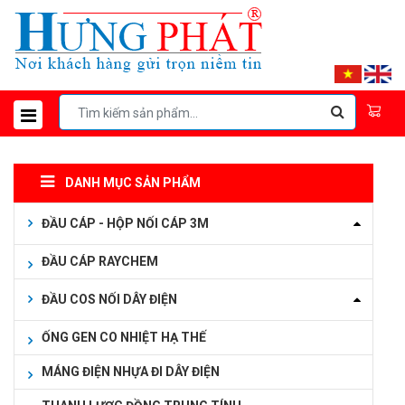
DANH MỤC SẢN PHẨM
ĐẦU CÁP - HỘP NỐI CÁP 3M
ĐẦU CÁP RAYCHEM
ĐẦU COS NỐI DÂY ĐIỆN
ỐNG GEN CO NHIỆT HẠ THẾ
MÁNG ĐIỆN NHỰA ĐI DÂY ĐIỆN