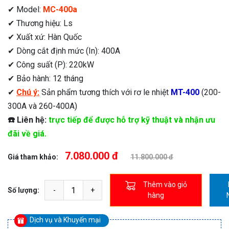
✔ Model:
MC-400a
✔ Thương hiệu: Ls
✔ Xuất xứ: Hàn Quốc
✔ Dòng cắt định mức (In): 400A
✔ Công suất (P): 220kW
✔ Bảo hành: 12 tháng
✔
Chú ý:
Sản phẩm tương thích với rơ le nhiệt
MT-400
(200-
300A và 260-400A)
☎️ Liên hệ:
trực tiếp để được hỗ trợ kỹ thuật và nhận ưu
đãi về giá.
7.080.000 đ
Giá tham khảo:
11.800.000 đ
Thêm vào giỏ
Số lượng:
hàng
Dịch vụ và Khuyến mại