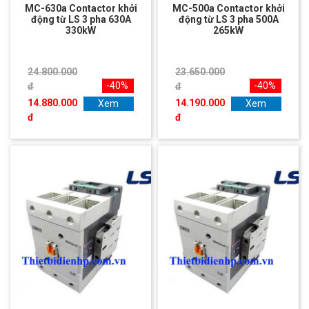
MC-630a Contactor khởi
MC-500a Contactor khởi
động từ LS 3 pha 630A
động từ LS 3 pha 500A
330kW
265kW
24.800.000
23.650.000
-40%
-40%
đ
đ
14.880.000
14.190.000
Xem
Xem
đ
đ