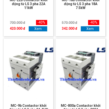
MC-22b Contactor khởi
MC-18b Contactor khởi
động từ LS 3 pha 22A
động từ LS 3 pha 18A
11kW
7.5kW
-40%
-40%
700.000 đ
570.000 đ
420.000 đ
342.000 đ
Xem
Xem
MC-9b Contactor khởi
MC-800a Contactor khởi