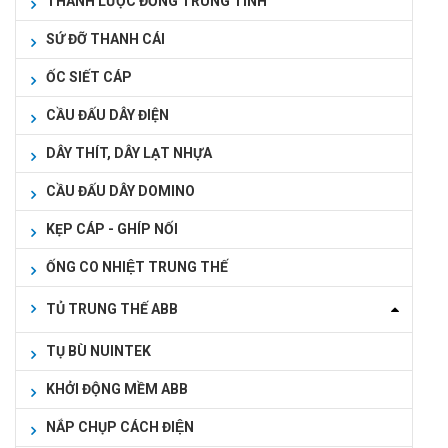
THANH LƯỢC ĐỒNG TRUNG TÍNH
SỨ ĐỠ THANH CÁI
ỐC SIẾT CÁP
CẦU ĐẤU DÂY ĐIỆN
DÂY THÍT, DÂY LẠT NHỰA
CẦU ĐẤU DÂY DOMINO
KẸP CÁP - GHÍP NỐI
ỐNG CO NHIỆT TRUNG THẾ
TỦ TRUNG THẾ ABB
TỤ BÙ NUINTEK
KHỞI ĐỘNG MỀM ABB
NẮP CHỤP CÁCH ĐIỆN