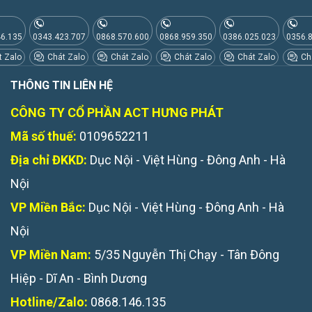
46.135
0343.423.707
0868.570.600
0868.959.350
0386.025.023
0356.
 Zalo
Chát Zalo
Chát Zalo
Chát Zalo
Chát Zalo
Chá
THÔNG TIN LIÊN HỆ
CÔNG TY CỔ PHẦN ACT HƯNG PHÁT
Mã số thuế:
0109652211
Địa chỉ ĐKKD:
Dục Nội - Việt Hùng - Đông Anh - Hà
Nội
VP Miền Bắc:
Dục Nội - Việt Hùng - Đông Anh - Hà
Nội
VP Miền Nam:
5/35 Nguyễn Thị Chạy - Tân Đông
Hiệp - Dĩ An - Bình Dương
Hotline/Zalo:
0868.146.135