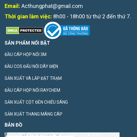
Email:
Acthungphat@gmail.com
Thời gian làm việc:
8h00 - 18h00 từ thứ 2 đến thứ 7.
SẢN PHẨM NỔI BẬT
ĐẦU CÁP HỘP NỐI 3M
ĐẦU COS ĐẤU NỐI DÂY ĐIỆN
SẢN XUẤT VÀ LẮP ĐẶT TRẠM
ĐẦU CÁP HỘP NỐI RAYCHEM
SẢN XUẤT CỘT ĐÈN CHIẾU SÁNG
SẢN XUẤT THANG MÁNG CÁP
BẢN ĐỒ