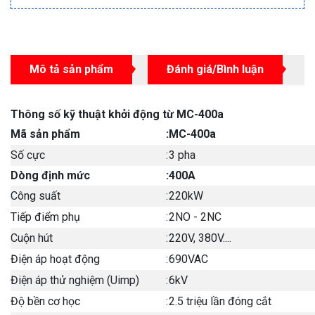
Mô tả sản phẩm
Đánh giá/Bình luận
Thông số kỹ thuật khởi động từ MC-400a
Mã sản phẩm
:
MC-400a
Số cực
:
3 pha
Dòng định mức
:
400A
Công suất
:
220kW
Tiếp điểm phụ
:
2NO - 2NC
Cuộn hút
:
220V, 380V....
Điện áp hoạt động
:
690VAC
Điện áp thử nghiệm (Uimp)
:
6kV
Độ bền cơ học
:
2.5 triệu lần đóng cắt