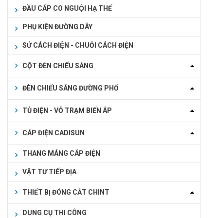
ĐẦU CÁP CO NGUỘI HẠ THẾ
PHỤ KIỆN ĐƯỜNG DÂY
SỨ CÁCH ĐIỆN - CHUỖI CÁCH ĐIỆN
CỘT ĐÈN CHIẾU SÁNG
ĐÈN CHIẾU SÁNG ĐƯỜNG PHỐ
TỦ ĐIỆN - VỎ TRẠM BIẾN ÁP
CÁP ĐIỆN CADISUN
THANG MÁNG CÁP ĐIỆN
VẬT TƯ TIẾP ĐỊA
THIẾT BỊ ĐÓNG CẮT CHINT
DUNG CỤ THI CÔNG