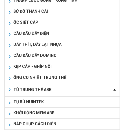
THANH LƯỢC ĐỒNG TRUNG TÍNH
SỨ ĐỠ THANH CÁI
ỐC SIẾT CÁP
CẦU ĐẤU DÂY ĐIỆN
DÂY THÍT, DÂY LẠT NHỰA
CẦU ĐẤU DÂY DOMINO
KẸP CÁP - GHÍP NỐI
ỐNG CO NHIỆT TRUNG THẾ
TỦ TRUNG THẾ ABB
TỤ BÙ NUINTEK
KHỞI ĐỘNG MỀM ABB
NẮP CHỤP CÁCH ĐIỆN