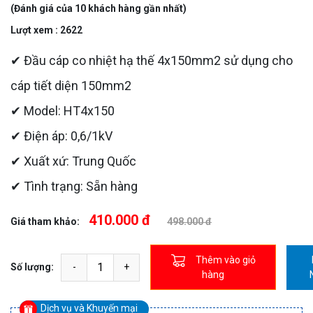
(Đánh giá của 10 khách hàng gần nhất)
Lượt xem : 2622
✔ Đầu cáp co nhiệt hạ thế 4x150mm2 sử dụng cho
cáp tiết diện 150mm2
✔ Model: HT4x150
✔ Điện áp: 0,6/1kV
✔ Xuất xứ: Trung Quốc
✔ Tình trạng: Sẵn hàng
410.000 đ
Giá tham khảo:
498.000 đ
Thêm vào giỏ
Số lượng:
hàng
Dịch vụ và Khuyến mại