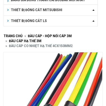
BẢNG GIÁ ĐỒNG THANH CÁI BUSBAR MỚI NHẤT
THIẾT BỊ ĐÓNG CẮT MITSUBISHI
THIẾT BỊ ĐÓNG CẮT LS
TRANG CHỦ
ĐẦU CÁP - HỘP NỐI CÁP 3M
ĐẦU CÁP HẠ THẾ 3M
ĐẦU CÁP CO NHIỆT HẠ THẾ 4CX150MM2