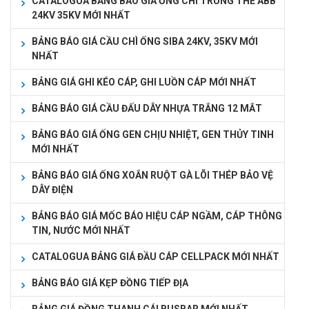
CATALOGUA BẢNG BÁO GIÁ ỐNG CHÌ TRUNG THẾ ABB
24KV 35KV MỚI NHẤT
BẢNG BÁO GIÁ CẦU CHÌ ỐNG SIBA 24KV, 35KV MỚI
NHẤT
BẢNG GIÁ GHI KÉO CÁP, GHI LUỒN CÁP MỚI NHẤT
BẢNG BÁO GIÁ CẦU ĐẤU DÂY NHỰA TRẮNG 12 MẮT
BẢNG BÁO GIÁ ỐNG GEN CHỊU NHIỆT, GEN THỦY TINH
MỚI NHẤT
BẢNG BÁO GIÁ ỐNG XOẮN RUỘT GÀ LÕI THÉP BẢO VỆ
DÂY ĐIỆN
BẢNG BÁO GIÁ MỐC BÁO HIỆU CÁP NGẦM, CÁP THÔNG
TIN, NƯỚC MỚI NHẤT
CATALOGUA BẢNG GIÁ ĐẦU CÁP CELLPACK MỚI NHẤT
BẢNG BÁO GIÁ KẸP ĐỒNG TIẾP ĐỊA