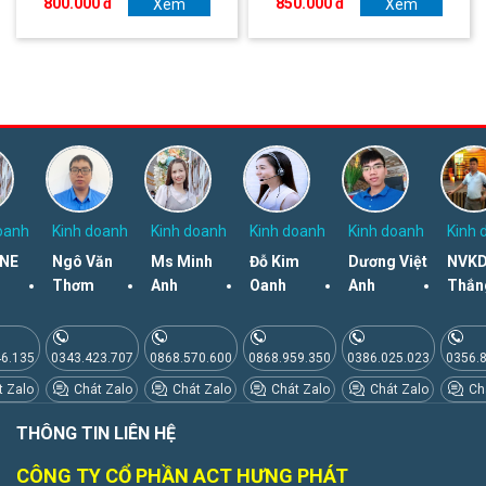
800.000 đ
850.000 đ
Xem
Xem
oanh
Kinh doanh
Kinh doanh
Kinh doanh
Kinh doanh
Kinh 
NE
Ngô Văn
Ms Minh
Đỗ Kim
Dương Việt
NVKD
Thơm
Anh
Oanh
Anh
Thắn
46.135
0343.423.707
0868.570.600
0868.959.350
0386.025.023
0356.
 Zalo
Chát Zalo
Chát Zalo
Chát Zalo
Chát Zalo
Chá
THÔNG TIN LIÊN HỆ
CÔNG TY CỔ PHẦN ACT HƯNG PHÁT