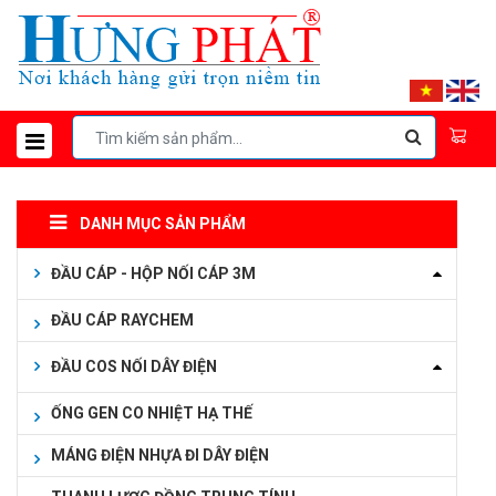
DANH MỤC SẢN PHẨM
ĐẦU CÁP - HỘP NỐI CÁP 3M
ĐẦU CÁP RAYCHEM
ĐẦU COS NỐI DÂY ĐIỆN
ỐNG GEN CO NHIỆT HẠ THẾ
MÁNG ĐIỆN NHỰA ĐI DÂY ĐIỆN