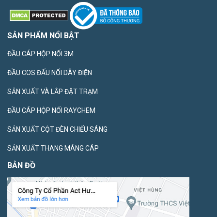
SẢN PHẨM NỔI BẬT
ĐẦU CÁP HỘP NỐI 3M
ĐẦU COS ĐẤU NỐI DÂY ĐIỆN
SẢN XUẤT VÀ LẮP ĐẶT TRẠM
ĐẦU CÁP HỘP NỐI RAYCHEM
SẢN XUẤT CỘT ĐÈN CHIẾU SÁNG
SẢN XUẤT THANG MÁNG CÁP
BẢN ĐỒ