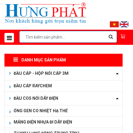
DANH MỤC SẢN PHẨM
ĐẦU CÁP - HỘP NỐI CÁP 3M
ĐẦU CÁP RAYCHEM
ĐẦU COS NỐI DÂY ĐIỆN
ỐNG GEN CO NHIỆT HẠ THẾ
MÁNG ĐIỆN NHỰA ĐI DÂY ĐIỆN