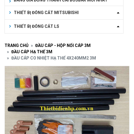
BẢNG GIÁ ĐỒNG THANH CÁI BUSBAR MỚI NHẤT
THIẾT BỊ ĐÓNG CẮT MITSUBISHI
THIẾT BỊ ĐÓNG CẮT LS
TRANG CHỦ
ĐẦU CÁP - HỘP NỐI CÁP 3M
ĐẦU CÁP HẠ THẾ 3M
ĐẦU CÁP CO NHIỆT HẠ THẾ 4X240MM2 3M