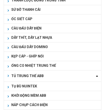
THANH LƯỢC ĐỒNG TRUNG TÍNH
SỨ ĐỠ THANH CÁI
ỐC SIẾT CÁP
CẦU ĐẤU DÂY ĐIỆN
DÂY THÍT, DÂY LẠT NHỰA
CẦU ĐẤU DÂY DOMINO
KẸP CÁP - GHÍP NỐI
ỐNG CO NHIỆT TRUNG THẾ
TỦ TRUNG THẾ ABB
TỤ BÙ NUINTEK
KHỞI ĐỘNG MỀM ABB
NẮP CHỤP CÁCH ĐIỆN