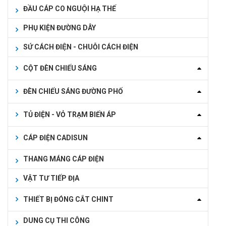
ĐẦU CÁP CO NGUỘI HẠ THẾ
PHỤ KIỆN ĐƯỜNG DÂY
SỨ CÁCH ĐIỆN - CHUỖI CÁCH ĐIỆN
CỘT ĐÈN CHIẾU SÁNG
ĐÈN CHIẾU SÁNG ĐƯỜNG PHỐ
TỦ ĐIỆN - VỎ TRẠM BIẾN ÁP
CÁP ĐIỆN CADISUN
THANG MÁNG CÁP ĐIỆN
VẬT TƯ TIẾP ĐỊA
THIẾT BỊ ĐÓNG CẮT CHINT
DUNG CỤ THI CÔNG