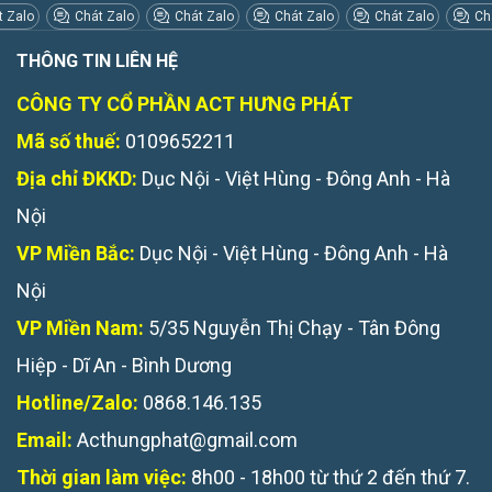
 Zalo
Chát Zalo
Chát Zalo
Chát Zalo
Chát Zalo
Chá
THÔNG TIN LIÊN HỆ
CÔNG TY CỔ PHẦN ACT HƯNG PHÁT
Mã số thuế:
0109652211
Địa chỉ ĐKKD:
Dục Nội - Việt Hùng - Đông Anh - Hà
Nội
VP Miền Bắc:
Dục Nội - Việt Hùng - Đông Anh - Hà
Nội
VP Miền Nam:
5/35 Nguyễn Thị Chạy - Tân Đông
Hiệp - Dĩ An - Bình Dương
Hotline/Zalo:
0868.146.135
Email:
Acthungphat@gmail.com
Thời gian làm việc:
8h00 - 18h00 từ thứ 2 đến thứ 7.