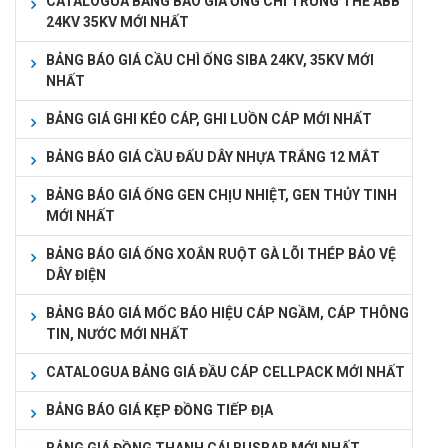
CATALOGUA BẢNG BÁO GIÁ ỐNG CHÌ TRUNG THẾ ABB
24KV 35KV MỚI NHẤT
BẢNG BÁO GIÁ CẦU CHÌ ỐNG SIBA 24KV, 35KV MỚI
NHẤT
BẢNG GIÁ GHI KÉO CÁP, GHI LUỒN CÁP MỚI NHẤT
BẢNG BÁO GIÁ CẦU ĐẤU DÂY NHỰA TRẮNG 12 MẮT
BẢNG BÁO GIÁ ỐNG GEN CHỊU NHIỆT, GEN THỦY TINH
MỚI NHẤT
BẢNG BÁO GIÁ ỐNG XOẮN RUỘT GÀ LÕI THÉP BẢO VỆ
DÂY ĐIỆN
BẢNG BÁO GIÁ MỐC BÁO HIỆU CÁP NGẦM, CÁP THÔNG
TIN, NƯỚC MỚI NHẤT
CATALOGUA BẢNG GIÁ ĐẦU CÁP CELLPACK MỚI NHẤT
BẢNG BÁO GIÁ KẸP ĐỒNG TIẾP ĐỊA