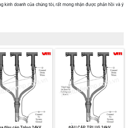
g kinh doanh của chúng tôi, rất mong nhận được phản hồi và ý
a Đầu cáp Tplug 24kV
ĐẦU CÁP TPLUG 24kV