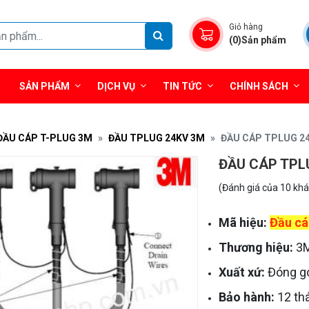
Giỏ hàng
(0)Sản phẩm
SẢN PHẨM
DỊCH VỤ
TIN TỨC
CHÍNH SÁCH
ĐẦU CÁP T-PLUG 3M
ĐẦU TPLUG 24KV 3M
ĐẦU CÁP TPLUG 2
ĐẦU CÁP TPLU
(Đánh giá của 10 kh
Mã hiệu:
Đầu cá
Thương hiệu:
3M
Xuất xứ:
Đóng gó
Bảo hành:
12 th