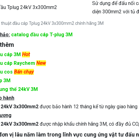
Sử dụng để đấu nối c
đầu Tplug 24kV 3x300mm2
diện 300mm2 với tủ đ
ỹ thuật đầu cáp Tplug 24kV 3x300mm2 chính hãng 3M
khảo:
catalog đầu cáp T-plug 3M
 thêm
ầu cáp 3M
Hot
ầu cáp Raychem
New
ầu cos
Bán chạy
áp 3M
rung thế 24kV 3M
o hành
g 24kV 3x300mm2
được bảo hành 12 tháng kể từ ngày giao hàng
lượng
g 24kV 3x300mm2
được nhập khẩu chính hãng 3M, có đầy đủ CO
đơn vị lâu năm làm trong lĩnh vực cung ứng vật tư đấu 