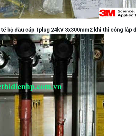
 tế bộ đầu cáp
Tplug 24kV 3x300mm2
khi thi công lắp 