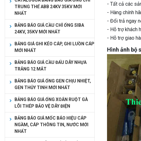
CATALOGUA BẢNG BÁO GIÁ ỐNG CHÌ
- Tất cả các s
TRUNG THẾ ABB 24KV 35KV MỚI
- Hàng chính h
NHẤT
- Đổi trả ngay 
BẢNG BÁO GIÁ CẦU CHÌ ỐNG SIBA
- Hỗ trợ khách h
24KV, 35KV MỚI NHẤT
- Hỗ trợ giao h
BẢNG GIÁ GHI KÉO CÁP, GHI LUỒN CÁP
Hình ảnh bộ 
MỚI NHẤT
BẢNG BÁO GIÁ CẦU ĐẤU DÂY NHỰA
TRẮNG 12 MẮT
BẢNG BÁO GIÁ ỐNG GEN CHỊU NHIỆT,
GEN THỦY TINH MỚI NHẤT
BẢNG BÁO GIÁ ỐNG XOẮN RUỘT GÀ
LÕI THÉP BẢO VỆ DÂY ĐIỆN
BẢNG BÁO GIÁ MỐC BÁO HIỆU CÁP
NGẦM, CÁP THÔNG TIN, NƯỚC MỚI
NHẤT