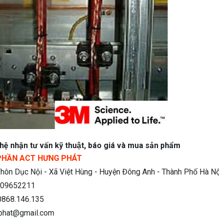
ệ nhận tư vấn kỹ thuật, báo giá và mua sản phẩm
PHẦN ACT HƯNG PHÁT
hôn Dục Nội - Xã Việt Hùng - Huyện Đông Anh - Thành Phố Hà Nộ
09652211
0868.146.135
phat@gmail.com