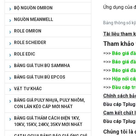
Ứng dụng của 
BỘ NGUỒN OMRON
NGUỒN MEANWELL
Bảng thông số k
ROLE OMRON
Tài liệu tham 
ROLE SCHEIDER
Tham khảo
=>>
Báo giá đ
ROLE EDIC
=>>
Báo giá đ
BẢNG GIÁ TUH BÙ SAMWHA
=>>
Báo giá đ
BẢNG GIÁ TUH BÙ EPCOS
=>>
Hộp nối c
=>>
Đầu cáp t
VẬT TƯ KHÁC
Chính sách bả
BẢNG GIÁ PULY NHỰA, PULY NHÔM,
Đầu cáp Tplu
CON LĂN KÉO CÁP MỚI NHẤT
Cam kết chất 
BẢNG GIÁ THẢM CÁCH ĐIỆN 1KV,
Đầu cáp Tplu
10KV, 15KV, 24KV, 35KV MỚI NHẤT
Chúng tôi là 