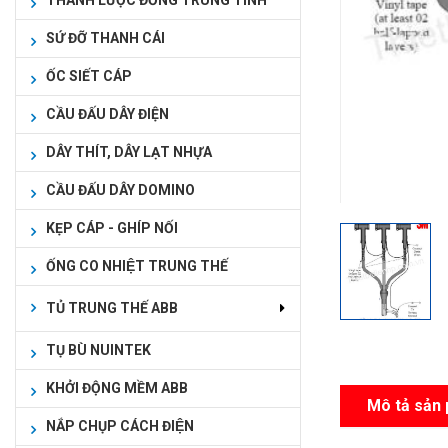
THANH LƯỢC ĐỒNG TRUNG TÍNH
SỨ ĐỠ THANH CÁI
ỐC SIẾT CÁP
CẦU ĐẤU DÂY ĐIỆN
DÂY THÍT, DÂY LẠT NHỰA
CẦU ĐẤU DÂY DOMINO
KẸP CÁP - GHÍP NỐI
ỐNG CO NHIỆT TRUNG THẾ
TỦ TRUNG THẾ ABB
TỤ BÙ NUINTEK
KHỞI ĐỘNG MỀM ABB
Mô tả sản
NẮP CHỤP CÁCH ĐIỆN