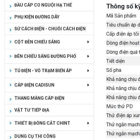
ĐẦU CÁP CO NGUỘI HẠ THẾ
Thông số k
Mã Sản phẩm
PHỤ KIỆN ĐƯỜNG DÂY
Tiêu chuẩn áp 
SỨ CÁCH ĐIỆN - CHUỖI CÁCH ĐIỆN
Cấp điện áp tối
CỘT ĐÈN CHIẾU SÁNG
Dòng điện hoạt 
Dòng điện quá t
ĐÈN CHIẾU SÁNG ĐƯỜNG PHỐ
Tiết diện
Số pha
TỦ ĐIỆN - VỎ TRẠM BIẾN ÁP
Khả năng chịu 
CÁP ĐIỆN CADISUN
Khả năng chịu 
Khả năng chịu 
THANG MÁNG CÁP ĐIỆN
Mức thử PD
VẬT TƯ TIẾP ĐỊA
Thử điện áp xu
THIẾT BỊ ĐÓNG CẮT CHINT
Thử ngắn mạch ổ
Thử ngắn mạch 
DUNG CỤ THI CÔNG