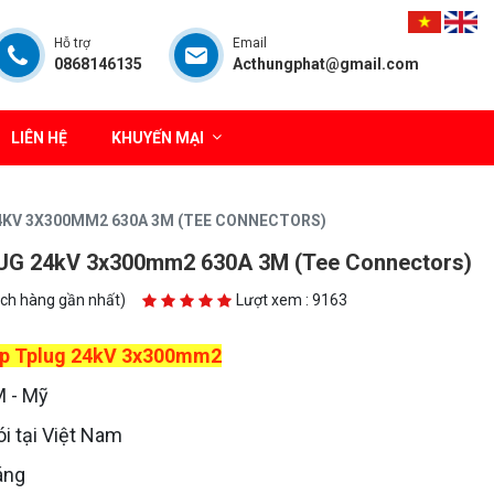
Hỗ trợ
Email
0868146135
Acthungphat@gmail.com
LIÊN HỆ
KHUYẾN MẠI
4KV 3X300MM2 630A 3M (TEE CONNECTORS)
G 24kV 3x300mm2 630A 3M (Tee Connectors)
ách hàng gần nhất)
Lượt xem : 9163
p Tplug 24kV 3x300mm2
 - Mỹ
i tại Việt Nam
áng