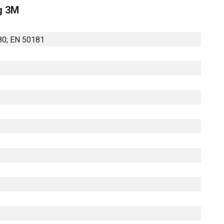
g 3M
80; EN 50181