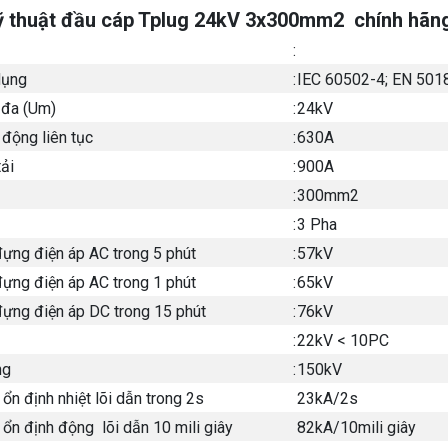
ỹ thuật đầu cáp Tplug 24kV 3x300mm2 chính hãn
:
dụng
:
IEC 60502-4; EN 501
 đa (Um)
:
24kV
động liên tục
:
630A
ải
:
900A
:
300mm2
:
3 Pha
đựng điện áp AC trong 5 phút
:
57kV
đựng điện áp AC trong 1 phút
:
65kV
đựng điện áp DC trong 15 phút
:
76kV
:
22kV < 10PC
ng
:
150kV
n định nhiệt lõi dẫn trong 2s
23kA/2s
ổn định động lõi dẫn 10 mili giây
82kA/10mili giây