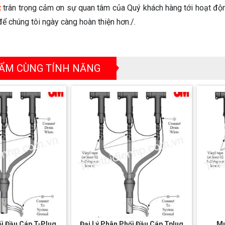
t
trân trọng cảm ơn sự quan tâm của Quý khách hàng tới hoạt độn
ể chúng tôi ngày càng hoàn thiện hơn./.
ẨM CÙNG TÍNH NĂNG
i Đầu Cáp T-Plug
Đại Lý Phân Phối Đầu Cáp Tplug
Mu