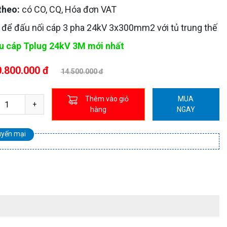
theo:
có CO, CQ, Hóa đơn VAT
để đấu nối cáp 3 pha 24kV 3x300mm2 với tủ trung thế
u cáp Tplug 24kV 3M mới nhất
.800.000 đ
14.500.000 đ
Thêm vào giỏ
MUA
hàng
NGAY
uyến mại