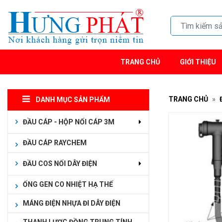
TRANG CHỦ
GIỚI THIỆU
TRANG CHỦ
DANH MỤC SẢN PHẨM
ĐẦU CÁP - HỘP NỐI CÁP 3M
ĐẦU CÁP RAYCHEM
ĐẦU COS NỐI DÂY ĐIỆN
ỐNG GEN CO NHIỆT HẠ THẾ
MÁNG ĐIỆN NHỰA ĐI DÂY ĐIỆN