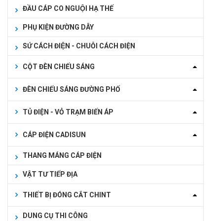
ĐẦU CÁP CO NGUỘI HẠ THẾ
PHỤ KIỆN ĐƯỜNG DÂY
SỨ CÁCH ĐIỆN - CHUỖI CÁCH ĐIỆN
CỘT ĐÈN CHIẾU SÁNG
ĐÈN CHIẾU SÁNG ĐƯỜNG PHỐ
TỦ ĐIỆN - VỎ TRẠM BIẾN ÁP
CÁP ĐIỆN CADISUN
THANG MÁNG CÁP ĐIỆN
VẬT TƯ TIẾP ĐỊA
THIẾT BỊ ĐÓNG CẮT CHINT
DUNG CỤ THI CÔNG