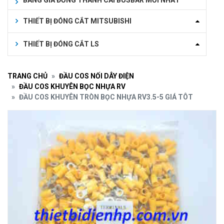
BẢNG GIÁ ĐỒNG THANH CÁI BUSBAR MỚI NHẤT
THIẾT BỊ ĐÓNG CẮT MITSUBISHI
THIẾT BỊ ĐÓNG CẮT LS
TRANG CHỦ
ĐẦU COS NỐI DÂY ĐIỆN
ĐẦU COS KHUYÊN BỌC NHỰA RV
ĐẦU COS KHUYÊN TRÒN BỌC NHỰA RV3.5-5 GIÁ TÔT