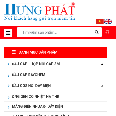
DANH MỤC SẢN PHẨM
ĐẦU CÁP - HỘP NỐI CÁP 3M
ĐẦU CÁP RAYCHEM
ĐẦU COS NỐI DÂY ĐIỆN
ỐNG GEN CO NHIỆT HẠ THẾ
MÁNG ĐIỆN NHỰA ĐI DÂY ĐIỆN