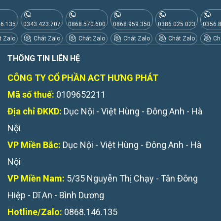
46.135
0343.423.707
0868.570.600
0868.959.350
0386.025.023
0356.
 Zalo
Chát Zalo
Chát Zalo
Chát Zalo
Chát Zalo
Chá
THÔNG TIN LIÊN HỆ
CÔNG TY CỔ PHẦN ACT HƯNG PHÁT
Mã số thuế:
0109652211
Địa chỉ ĐKKD:
Dục Nội - Việt Hùng - Đông Anh - Hà
Nội
VP Miền Bắc:
Dục Nội - Việt Hùng - Đông Anh - Hà
Nội
VP Miền Nam:
5/35 Nguyễn Thị Chạy - Tân Đông
Hiệp - Dĩ An - Bình Dương
Hotline/Zalo:
0868.146.135