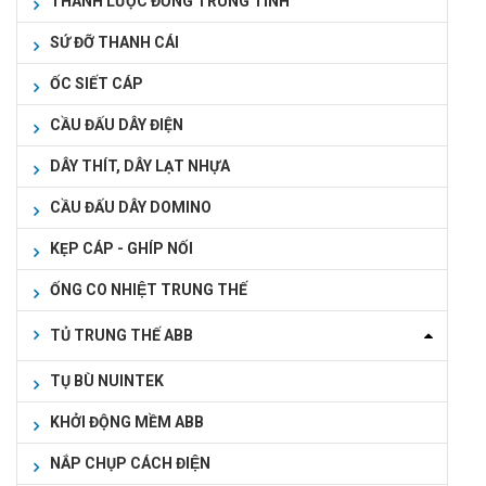
THANH LƯỢC ĐỒNG TRUNG TÍNH
SỨ ĐỠ THANH CÁI
ỐC SIẾT CÁP
CẦU ĐẤU DÂY ĐIỆN
DÂY THÍT, DÂY LẠT NHỰA
CẦU ĐẤU DÂY DOMINO
KẸP CÁP - GHÍP NỐI
ỐNG CO NHIỆT TRUNG THẾ
TỦ TRUNG THẾ ABB
TỤ BÙ NUINTEK
KHỞI ĐỘNG MỀM ABB
NẮP CHỤP CÁCH ĐIỆN