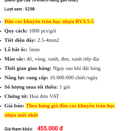
Lượt xem : 5298
Đầu cos khuyên tròn bọc nhựa RV3.5-5
Quy cách:
1000 pcs/gói
Tiết diện dây:
2.5-4mm2
Lỗ bắt ốc:
5mm
Màu sắc:
đỏ, vàng, xanh, đen, xanh tiếp địa
Thời gian giao hàng:
Ngay sau khi đặt hàng
Năng lực cung cấp:
10.000.000 chiếc/ngày
Số lượng mua tối thiểu:
1 gói
Chứng từ:
Hoá đơn VAT
Giá bán:
Theo bảng giá đầu cos khuyên tròn bọc
nhựa mới nhất
455.000 đ
Giá tham khảo: