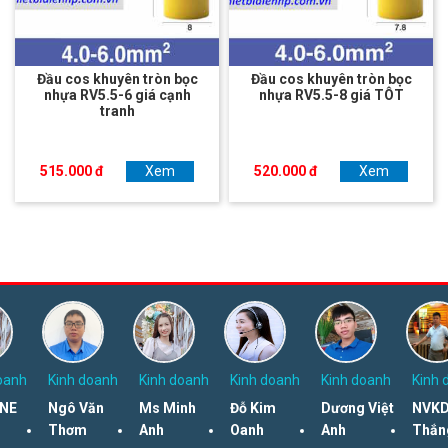
Đầu cos khuyên tròn bọc
Đầu cos khuyên tròn bọc
nhựa RV5.5-6 giá cạnh
nhựa RV5.5-8 giá TÔT
tranh
515.000 đ
Xem
520.000 đ
Xem
oanh
Kinh doanh
Kinh doanh
Kinh doanh
Kinh doanh
Kinh 
NE
Ngô Văn
Ms Minh
Đỗ Kim
Dương Việt
NVKD
Thơm
Anh
Oanh
Anh
Thắn