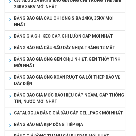
CATALOGUA BẢNG BÁO GIÁ ỐNG CHÌ TRUNG THẾ ABB
24KV 35KV MỚI NHẤT
BẢNG BÁO GIÁ CẦU CHÌ ỐNG SIBA 24KV, 35KV MỚI
NHẤT
BẢNG GIÁ GHI KÉO CÁP, GHI LUỒN CÁP MỚI NHẤT
BẢNG BÁO GIÁ CẦU ĐẤU DÂY NHỰA TRẮNG 12 MẮT
BẢNG BÁO GIÁ ỐNG GEN CHỊU NHIỆT, GEN THỦY TINH
MỚI NHẤT
BẢNG BÁO GIÁ ỐNG XOẮN RUỘT GÀ LÕI THÉP BẢO VỆ
DÂY ĐIỆN
BẢNG BÁO GIÁ MỐC BÁO HIỆU CÁP NGẦM, CÁP THÔNG
TIN, NƯỚC MỚI NHẤT
CATALOGUA BẢNG GIÁ ĐẦU CÁP CELLPACK MỚI NHẤT
BẢNG BÁO GIÁ KẸP ĐỒNG TIẾP ĐỊA