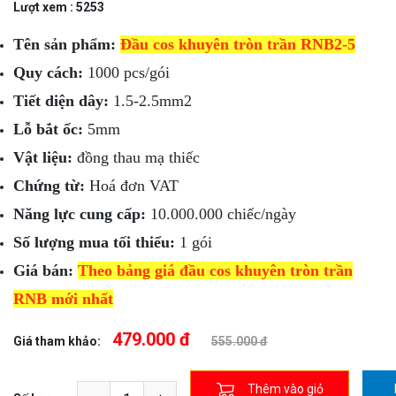
Lượt xem : 5253
Tên sản phẩm:
Đầu cos khuyên tròn trần RNB2-5
Quy cách:
1000 pcs/gói
Tiết diện dây:
1.5-2.5mm2
Lỗ bắt ốc:
5mm
Vật liệu:
đồng thau mạ thiếc
Chứng từ:
Hoá đơn VAT
Năng lực cung cấp:
10.000.000 chiếc/ngày
Số lượng mua tối thiểu:
1 gói
Giá bán:
Theo bảng giá đầu cos khuyên tròn trần
RNB mới nhất
479.000 đ
Giá tham khảo:
555.000 đ
Thêm vào giỏ