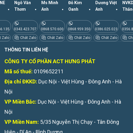
NE
Ngô Văn
Ms Minh
Đỗ Kim
Dương Việt
NVKD
Thơm
Anh
Oanh
Anh
Thắn
46.135
0343.423.707
0868.570.600
0868.959.350
0386.025.023
0356.
 Zalo
Chát Zalo
Chát Zalo
Chát Zalo
Chát Zalo
Chá
THÔNG TIN LIÊN HỆ
CÔNG TY CỔ PHẦN ACT HƯNG PHÁT
Mã số thuế:
0109652211
Địa chỉ ĐKKD:
Dục Nội - Việt Hùng - Đông Anh - Hà
Nội
VP Miền Bắc:
Dục Nội - Việt Hùng - Đông Anh - Hà
Nội
VP Miền Nam:
5/35 Nguyễn Thị Chạy - Tân Đông
Hiệp - Dĩ An - Bình Dương