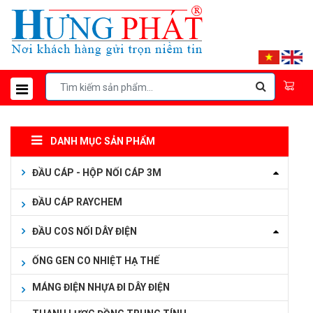
DANH MỤC SẢN PHẨM
ĐẦU CÁP - HỘP NỐI CÁP 3M
ĐẦU CÁP RAYCHEM
ĐẦU COS NỐI DÂY ĐIỆN
ỐNG GEN CO NHIỆT HẠ THẾ
MÁNG ĐIỆN NHỰA ĐI DÂY ĐIỆN