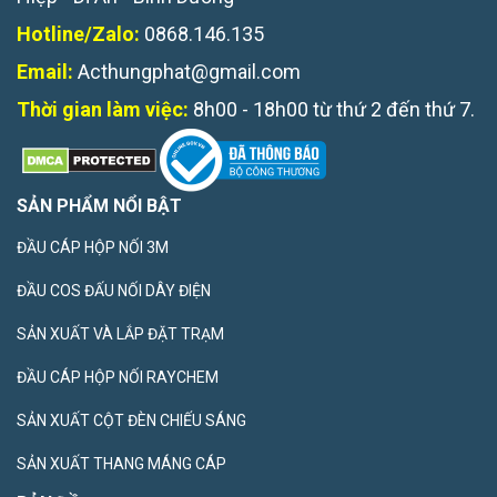
Hotline/Zalo:
0868.146.135
Email:
Acthungphat@gmail.com
Thời gian làm việc:
8h00 - 18h00 từ thứ 2 đến thứ 7.
SẢN PHẨM NỔI BẬT
ĐẦU CÁP HỘP NỐI 3M
ĐẦU COS ĐẤU NỐI DÂY ĐIỆN
SẢN XUẤT VÀ LẮP ĐẶT TRẠM
ĐẦU CÁP HỘP NỐI RAYCHEM
SẢN XUẤT CỘT ĐÈN CHIẾU SÁNG
SẢN XUẤT THANG MÁNG CÁP