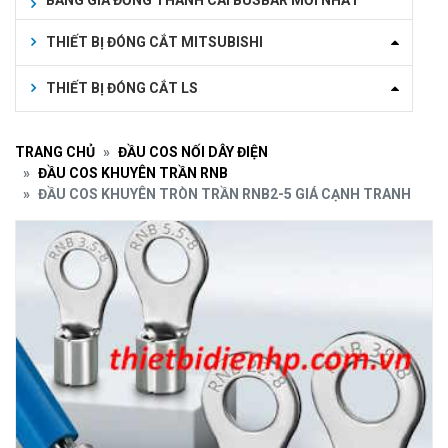
BẢNG GIÁ ĐỒNG THANH CÁI BUSBAR MỚI NHẤT
THIẾT BỊ ĐÓNG CẮT MITSUBISHI
THIẾT BỊ ĐÓNG CẮT LS
TRANG CHỦ
ĐẦU COS NỐI DÂY ĐIỆN
ĐẦU COS KHUYÊN TRẦN RNB
ĐẦU COS KHUYÊN TRÒN TRẦN RNB2-5 GIÁ CẠNH TRANH