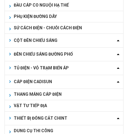
ĐẦU CÁP CO NGUỘI HẠ THẾ
PHỤ KIỆN ĐƯỜNG DÂY
SỨ CÁCH ĐIỆN - CHUỖI CÁCH ĐIỆN
CỘT ĐÈN CHIẾU SÁNG
ĐÈN CHIẾU SÁNG ĐƯỜNG PHỐ
TỦ ĐIỆN - VỎ TRẠM BIẾN ÁP
CÁP ĐIỆN CADISUN
THANG MÁNG CÁP ĐIỆN
VẬT TƯ TIẾP ĐỊA
THIẾT BỊ ĐÓNG CẮT CHINT
DUNG CỤ THI CÔNG