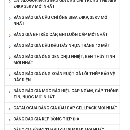
CATALOGUA BẢNG BÁO GIÁ ỐNG CHÌ TRUNG THẾ ABB
24KV 35KV MỚI NHẤT
BẢNG BÁO GIÁ CẦU CHÌ ỐNG SIBA 24KV, 35KV MỚI
NHẤT
BẢNG GIÁ GHI KÉO CÁP, GHI LUỒN CÁP MỚI NHẤT
BẢNG BÁO GIÁ CẦU ĐẤU DÂY NHỰA TRẮNG 12 MẮT
BẢNG BÁO GIÁ ỐNG GEN CHỊU NHIỆT, GEN THỦY TINH
MỚI NHẤT
BẢNG BÁO GIÁ ỐNG XOẮN RUỘT GÀ LÕI THÉP BẢO VỆ
DÂY ĐIỆN
BẢNG BÁO GIÁ MỐC BÁO HIỆU CÁP NGẦM, CÁP THÔNG
TIN, NƯỚC MỚI NHẤT
CATALOGUA BẢNG GIÁ ĐẦU CÁP CELLPACK MỚI NHẤT
BẢNG BÁO GIÁ KẸP ĐỒNG TIẾP ĐỊA