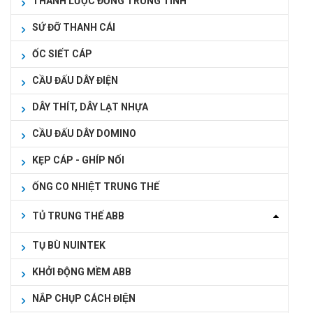
THANH LƯỢC ĐỒNG TRUNG TÍNH
SỨ ĐỠ THANH CÁI
ỐC SIẾT CÁP
CẦU ĐẤU DÂY ĐIỆN
DÂY THÍT, DÂY LẠT NHỰA
CẦU ĐẤU DÂY DOMINO
KẸP CÁP - GHÍP NỐI
ỐNG CO NHIỆT TRUNG THẾ
TỦ TRUNG THẾ ABB
TỤ BÙ NUINTEK
KHỞI ĐỘNG MỀM ABB
NẮP CHỤP CÁCH ĐIỆN