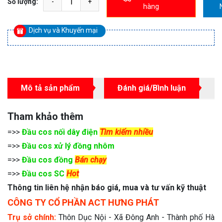
Số lượng:
hàng
Dịch vụ và Khuyến mại
Mô tả sản phẩm
Đánh giá/Bình luận
Tham khảo thêm
=>>
Đầu cos nối dây điện
Tìm kiếm nhiều
=>>
Đầu cos xử lý đồng nhôm
=>>
Đầu cos đồng
Bán chạy
=>>
Đầu cos SC
Hot
Thông tin liên hệ nhận báo giá, mua và tư vấn kỹ thuật
CÔNG TY CỔ PHẦN ACT HƯNG PHÁT
Trụ sở chính:
Thôn Dục Nội - Xã Đông Anh - Thành phố Hà