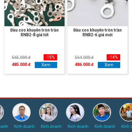
Đầu cos khuyên tròn trần
Đầu cos khuyên tròn trần
RNB2-8 giá tốt
RNB2-6 giá mới
-15%
-14%
565.000 đ
564.000 đ
485.000 đ
486.000 đ
Xem
Xem
oanh
Kinh doanh
Kinh doanh
Kinh doanh
Kinh doanh
Kinh 