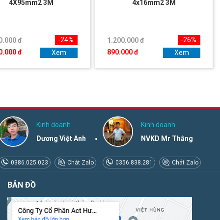
4X95mm2 3M
4x16mm2 3M
-24%
-26%
0.000 đ
1.200.000 đ
0.000 đ
890.000 đ
Xem
Xem
Kinh doanh
Kinh doanh
Dương Việt Anh
NVKD Mr Thắng
0386.025.023
Chát Zalo
0356.838.281
Chát Zalo
BẢN ĐỒ