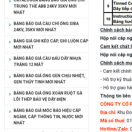
CATALOGUA BẢNG BÁO GIÁ ỐNG CHÌ
TRUNG THẾ ABB 24KV 35KV MỚI
NHẤT
BẢNG BÁO GIÁ CẦU CHÌ ỐNG SIBA
Chính sách bả
24KV, 35KV MỚI NHẤT
Hộp nối cáp 
BẢNG GIÁ GHI KÉO CÁP, GHI LUỒN CÁP
Cam kết chất 
MỚI NHẤT
Hộp nối cáp 
BẢNG BÁO GIÁ CẦU ĐẤU DÂY NHỰA
Chính sách mua
TRẮNG 12 MẮT
- Cam kết chính
BẢNG BÁO GIÁ ỐNG GEN CHỊU NHIỆT,
- Hỗ trợ kỹ thu
GEN THỦY TINH MỚI NHẤT
- Hỗ trợ giao h
BẢNG BÁO GIÁ ỐNG XOẮN RUỘT GÀ
Thông tin liên
LÕI THÉP BẢO VỆ DÂY ĐIỆN
CÔNG TY CỔ 
BẢNG BÁO GIÁ MỐC BÁO HIỆU CÁP
Địa chỉ:
Khu Đoà
NGẦM, CÁP THÔNG TIN, NƯỚC MỚI
Mã số thuế:
01
NHẤT
Hotline/Zalo: