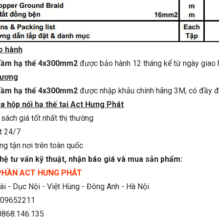
o hành
ngầm hạ thế 4x300mm2
được bảo hành 12 tháng kể từ ngày giao
lượng
ngầm hạ thế 4x300mm2
được nhập khảu chính hãng 3M, có đầy đ
 hộp nối hạ thế tại Act Hưng Phát
 sách giá tốt nhất thị thường
ật 24/7
àng tận nơi trên toàn quốc
 hệ tư vấn kỹ thuật, nhận báo giá và mua sản phẩm:
PHẦN ACT HƯNG PHÁT
i - Dục Nội - Việt Hùng - Đông Anh - Hà Nội
09652211
0868.146.135