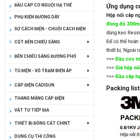
ĐẦU CÁP CO NGUỘI HẠ THẾ
Ứng dụng c
Hộp nối cáp 
PHỤ KIỆN ĐƯỜNG DÂY
đồng đỏ 300
SỨ CÁCH ĐIỆN - CHUỖI CÁCH ĐIỆN
dùng keo Resin 
Để có thể hoàn
CỘT ĐÈN CHIẾU SÁNG
thiết bị. Ngoài 
ĐÈN CHIẾU SÁNG ĐƯỜNG PHỐ
=>>
Đầu cos nố
=>>
Giá hộp nố
TỦ ĐIỆN - VỎ TRẠM BIẾN ÁP
=>>
Đầu cáp h
CÁP ĐIỆN CADISUN
Packing lis
THANG MÁNG CÁP ĐIỆN
VẬT TƯ TIẾP ĐỊA
THIẾT BỊ ĐÓNG CẮT CHINT
DUNG CỤ THI CÔNG