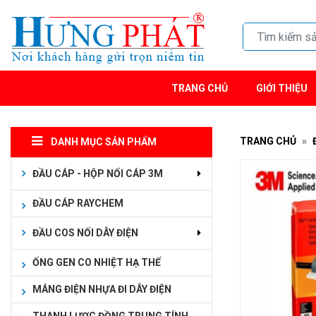
TRANG CHỦ
GIỚI THIỆU
TRANG CHỦ
DANH MỤC SẢN PHẨM
ĐẦU CÁP - HỘP NỐI CÁP 3M
ĐẦU CÁP RAYCHEM
ĐẦU COS NỐI DÂY ĐIỆN
ỐNG GEN CO NHIỆT HẠ THẾ
MÁNG ĐIỆN NHỰA ĐI DÂY ĐIỆN