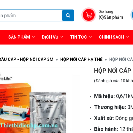
Giỏ hàng
(0)Sản phẩm
SẢN PHẨM
DỊCH VỤ
TIN TỨC
CHÍNH SÁCH
ĐẦU CÁP - HỘP NỐI CÁP 3M
HỘP NỐI CÁP HẠ THẾ
HỘP NỐI C
HỘP NỐI CÁP
(Đánh giá của 10 kh
Mã hiệu:
0,6/1k
Thương hiệu:
3
Xuất xứ:
Đóng gó
Bảo hành:
12 th