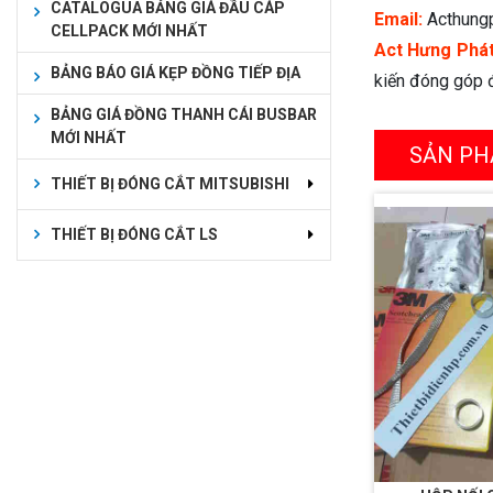
CATALOGUA BẢNG GIÁ ĐẦU CÁP
Email:
Acthung
CELLPACK MỚI NHẤT
Act Hưng Phá
BẢNG BÁO GIÁ KẸP ĐỒNG TIẾP ĐỊA
kiến đóng góp đ
BẢNG GIÁ ĐỒNG THANH CÁI BUSBAR
MỚI NHẤT
SẢN PH
THIẾT BỊ ĐÓNG CẮT MITSUBISHI
THIẾT BỊ ĐÓNG CẮT LS