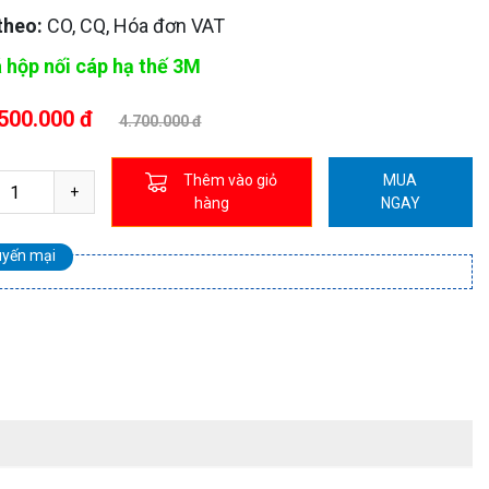
theo:
CO, CQ, Hóa đơn VAT
 hộp nối cáp hạ thế 3M
500.000 đ
4.700.000 đ
Thêm vào giỏ
MUA
hàng
NGAY
uyến mại