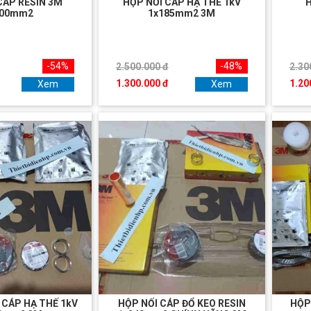
CÁP RESIN 3M
HỘP NỐI CÁP HẠ THẾ 1kV
300mm2
1x185mm2 3M
-54%
-48%
2.500.000 đ
2.30
1.300.000 đ
1.20
Xem
Xem
 CÁP HẠ THẾ 1kV
HỘP NỐI CÁP ĐỔ KEO RESIN
HỘP