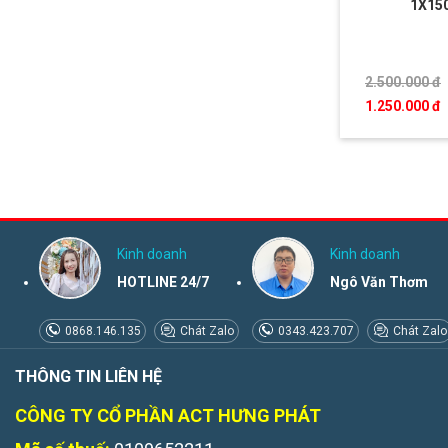
1X15
2.500.000 đ
1.250.000 đ
Kinh doanh
Kinh doanh
HOTLINE 24/7
Ngô Văn Thơm
0868.146.135
Chát Zalo
0343.423.707
Chát Zalo
THÔNG TIN LIÊN HỆ
CÔNG TY CỔ PHẦN ACT HƯNG PHÁT