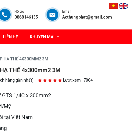
Hỗ trợ
Email
0868146135
Acthungphat@gmail.com
LIÊN HỆ
KHUYẾN MẠI
ÁP HẠ THẾ 4X300MM2 3M
 HẠ THẾ 4x300mm2 3M
ách hàng gần nhất)
Lượt xem : 7804
V GTS 1/4C x 300mm2
M/Mỹ
i tại Việt Nam
áng