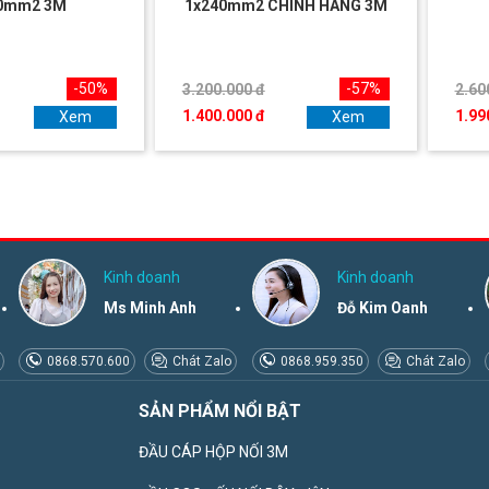
0mm2 3M
1x240mm2 CHÍNH HÃNG 3M
-50%
-57%
3.200.000 đ
2.60
1.400.000 đ
1.99
Xem
Xem
Kinh doanh
Kinh doanh
Ms Minh Anh
Đỗ Kim Oanh
0868.570.600
Chát Zalo
0868.959.350
Chát Zalo
SẢN PHẨM NỔI BẬT
ĐẦU CÁP HỘP NỐI 3M