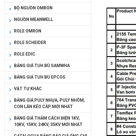
BỘ NGUỒN OMRON
NGUỒN MEANWELL
ROLE OMRON
ROLE SCHEIDER
ROLE EDIC
BẢNG GIÁ TUH BÙ SAMWHA
BẢNG GIÁ TUH BÙ EPCOS
VẬT TƯ KHÁC
BẢNG GIÁ PULY NHỰA, PULY NHÔM,
CON LĂN KÉO CÁP MỚI NHẤT
BẢNG GIÁ THẢM CÁCH ĐIỆN 1KV,
10KV, 15KV, 24KV, 35KV MỚI NHẤT