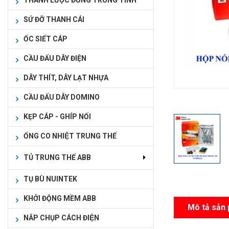
THANH LƯỢC ĐỒNG TRUNG TÍNH
SỨ ĐỠ THANH CÁI
ỐC SIẾT CÁP
CẦU ĐẤU DÂY ĐIỆN
DÂY THÍT, DÂY LẠT NHỰA
CẦU ĐẤU DÂY DOMINO
KẸP CÁP - GHÍP NỐI
ỐNG CO NHIỆT TRUNG THẾ
TỦ TRUNG THẾ ABB
TỤ BÙ NUINTEK
KHỞI ĐỘNG MỀM ABB
Mô tả sản
NẮP CHỤP CÁCH ĐIỆN