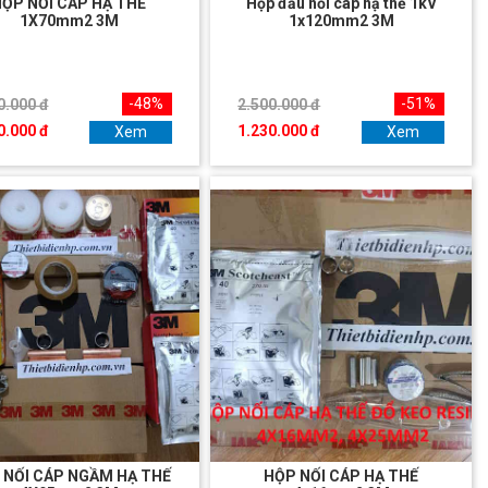
HỘP NỐI CÁP HẠ THẾ
Hộp đấu nối cáp hạ thế 1kV
1X70mm2 3M
1x120mm2 3M
-48%
-51%
0.000 đ
2.500.000 đ
0.000 đ
1.230.000 đ
Xem
Xem
 NỐI CÁP NGẦM HẠ THẾ
HỘP NỐI CÁP HẠ THẾ