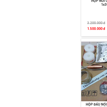
HỘP NỐI 
1x
3.200.000 đ
1.500.000 đ
HỘP ĐẤU NỐI