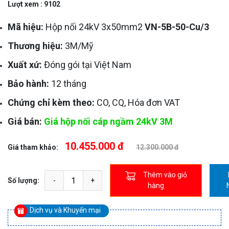
Lượt xem : 9102
Mã hiệu:
Hộp nối 24kV 3x50mm2
VN-5B-50-Cu/3
Thương hiệu:
3M/Mỹ
Xuất xứ:
Đóng gói tại Việt Nam
Bảo hành:
12 tháng
Chứng chỉ kèm theo:
CO, CQ, Hóa đơn VAT
Giá bán:
Giá hộp nối cáp ngầm 24kV 3M
10.455.000 đ
Giá tham khảo:
12.300.000 đ
Thêm vào giỏ
Số lượng:
hàng
Dịch vụ và Khuyến mại