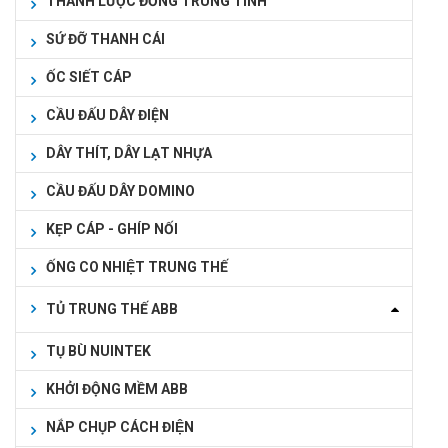
THANH LƯỢC ĐỒNG TRUNG TÍNH
SỨ ĐỠ THANH CÁI
ỐC SIẾT CÁP
CẦU ĐẤU DÂY ĐIỆN
DÂY THÍT, DÂY LẠT NHỰA
CẦU ĐẤU DÂY DOMINO
KẸP CÁP - GHÍP NỐI
ỐNG CO NHIỆT TRUNG THẾ
TỦ TRUNG THẾ ABB
TỤ BÙ NUINTEK
KHỞI ĐỘNG MỀM ABB
NẮP CHỤP CÁCH ĐIỆN