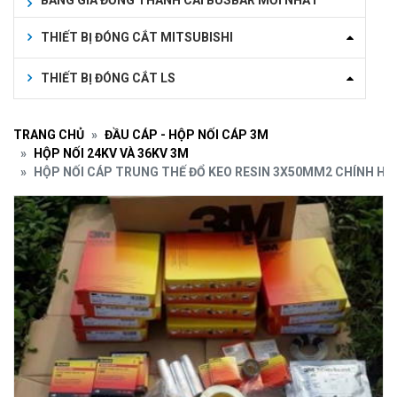
BẢNG GIÁ ĐỒNG THANH CÁI BUSBAR MỚI NHẤT
THIẾT BỊ ĐÓNG CẮT MITSUBISHI
THIẾT BỊ ĐÓNG CẮT LS
TRANG CHỦ
ĐẦU CÁP - HỘP NỐI CÁP 3M
HỘP NỐI 24KV VÀ 36KV 3M
HỘP NỐI CÁP TRUNG THẾ ĐỔ KEO RESIN 3X50MM2 CHÍNH HÃ