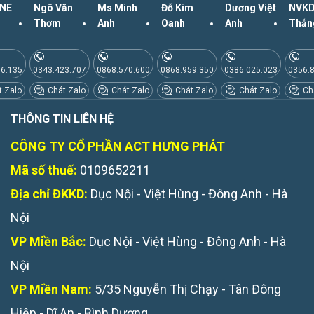
NE
Ngô Văn
Ms Minh
Đỗ Kim
Dương Việt
NVKD
Thơm
Anh
Oanh
Anh
Thắn
46.135
0343.423.707
0868.570.600
0868.959.350
0386.025.023
0356.
 Zalo
Chát Zalo
Chát Zalo
Chát Zalo
Chát Zalo
Chá
THÔNG TIN LIÊN HỆ
CÔNG TY CỔ PHẦN ACT HƯNG PHÁT
Mã số thuế:
0109652211
Địa chỉ ĐKKD:
Dục Nội - Việt Hùng - Đông Anh - Hà
Nội
VP Miền Bắc:
Dục Nội - Việt Hùng - Đông Anh - Hà
Nội
VP Miền Nam:
5/35 Nguyễn Thị Chạy - Tân Đông
Hiệp - Dĩ An - Bình Dương