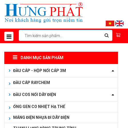
DANH MỤC SẢN PHẨM
ĐẦU CÁP - HỘP NỐI CÁP 3M
ĐẦU CÁP RAYCHEM
ĐẦU COS NỐI DÂY ĐIỆN
ỐNG GEN CO NHIỆT HẠ THẾ
MÁNG ĐIỆN NHỰA ĐI DÂY ĐIỆN