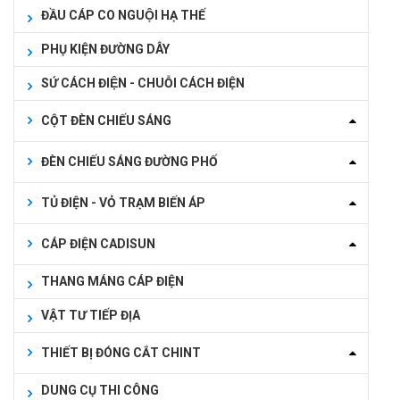
ĐẦU CÁP CO NGUỘI HẠ THẾ
PHỤ KIỆN ĐƯỜNG DÂY
SỨ CÁCH ĐIỆN - CHUỖI CÁCH ĐIỆN
CỘT ĐÈN CHIẾU SÁNG
ĐÈN CHIẾU SÁNG ĐƯỜNG PHỐ
TỦ ĐIỆN - VỎ TRẠM BIẾN ÁP
CÁP ĐIỆN CADISUN
THANG MÁNG CÁP ĐIỆN
VẬT TƯ TIẾP ĐỊA
THIẾT BỊ ĐÓNG CẮT CHINT
DUNG CỤ THI CÔNG