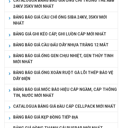
CATALOGUA BẢNG BÁO GIÁ ỐNG CHÌ TRUNG THẾ ABB
24KV 35KV MỚI NHẤT
BẢNG BÁO GIÁ CẦU CHÌ ỐNG SIBA 24KV, 35KV MỚI
NHẤT
BẢNG GIÁ GHI KÉO CÁP, GHI LUỒN CÁP MỚI NHẤT
BẢNG BÁO GIÁ CẦU ĐẤU DÂY NHỰA TRẮNG 12 MẮT
BẢNG BÁO GIÁ ỐNG GEN CHỊU NHIỆT, GEN THỦY TINH
MỚI NHẤT
BẢNG BÁO GIÁ ỐNG XOẮN RUỘT GÀ LÕI THÉP BẢO VỆ
DÂY ĐIỆN
BẢNG BÁO GIÁ MỐC BÁO HIỆU CÁP NGẦM, CÁP THÔNG
TIN, NƯỚC MỚI NHẤT
CATALOGUA BẢNG GIÁ ĐẦU CÁP CELLPACK MỚI NHẤT
BẢNG BÁO GIÁ KẸP ĐỒNG TIẾP ĐỊA