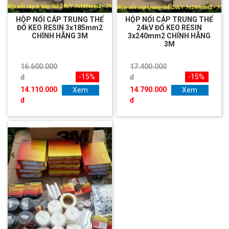
HỘP NỐI CÁP TRUNG THẾ
HỘP NỐI CÁP TRUNG THẾ
ĐỔ KEO RESIN 3x185mm2
24kV ĐỔ KEO RESIN
CHÍNH HÃNG 3M
3x240mm2 CHÍNH HÃNG
3M
16.600.000
17.400.000
-15%
-15%
đ
đ
14.110.000
14.790.000
Xem
Xem
đ
đ