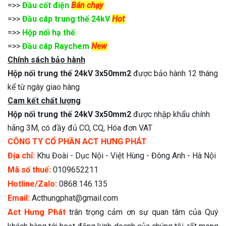
=>>
Đầu cốt điện
Bán chạy
=>>
Đầu cáp trung thế 24kV
Hot
=>>
Hộp nối hạ thế
=>>
Đầu cáp Raychem
New
Chính sách bảo hành
Hộp nối trung thế 24kV 3x50mm2
được bảo hành 12 tháng
kể từ ngày giao hàng
Cam kết chất lượng
Hộp nối trung thế 24kV 3x50mm2
được nhập khẩu chính
hãng 3M, có đầy đủ CO, CQ, Hóa đơn VAT
CÔNG TY CỔ PHẦN ACT HƯNG PHÁT
Địa chỉ:
Khu Đoài - Dục Nội - Việt Hùng - Đông Anh - Hà Nội
Mã số thuế:
0109652211
Hotline/Zalo:
0868.146.135
Email:
Acthungphat@gmail.com
Act Hưng Phát
trân trọng cảm ơn sự quan tâm của Quý