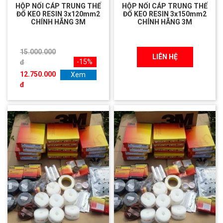
HỘP NỐI CÁP TRUNG THẾ
HỘP NỐI CÁP TRUNG THẾ
ĐỔ KEO RESIN 3x120mm2
ĐỔ KEO RESIN 3x150mm2
CHÍNH HÃNG 3M
CHÍNH HÃNG 3M
15.000.000
LIÊN HỆ
-15%
đ
12.750.000
Xem
đ