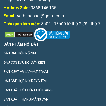
Hotline/Zalo:
0868.146.135
Email:
Acthungphat@gmail.com
Thời gian làm việc:
8h00 - 18h00 từ thứ 2 đến thứ 7.
SẢN PHẨM NỔI BẬT
ĐẦU CÁP HỘP NỐI 3M
ĐẦU COS ĐẤU NỐI DÂY ĐIỆN
SẢN XUẤT VÀ LẮP ĐẶT TRẠM
ĐẦU CÁP HỘP NỐI RAYCHEM
SẢN XUẤT CỘT ĐÈN CHIẾU SÁNG
SẢN XUẤT THANG MÁNG CÁP