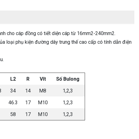
hánh cho cáp đồng có tiết diện cáp từ 16mm2-240mm2.
của loại phụ kiện đường dây trung thế cao cấp có tính dẫn điện
u.
L2
R
Vít
Số Bulong
3
34
14
M8
1,2,3
46.3
17
M10
1,2,3
58
17
M10
1,2,3