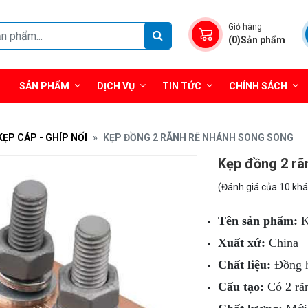
Giỏ hàng
(0)Sản phẩm
SẢN PHẨM
DỊCH VỤ
TIN TỨC
CHÍNH SÁCH
KẸP CÁP - GHÍP NỐI
KẸP ĐỒNG 2 RÃNH RẼ NHÁNH SONG SONG
Kẹp đồng 2 rã
(Đánh giá của 10 kh
Tên sản phẩm:
K
Xuất xứ:
China
Chất liệu:
Đồng h
Cấu tạo:
Có 2 rãn