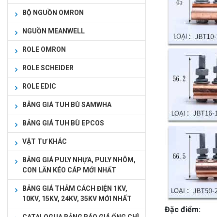
BỘ NGUỒN OMRON
NGUỒN MEANWELL
ROLE OMRON
ROLE SCHEIDER
ROLE EDIC
BẢNG GIÁ TUH BÙ SAMWHA
BẢNG GIÁ TUH BÙ EPCOS
VẬT TƯ KHÁC
BẢNG GIÁ PULY NHỰA, PULY NHÔM,
CON LĂN KÉO CÁP MỚI NHẤT
BẢNG GIÁ THẢM CÁCH ĐIỆN 1KV,
10KV, 15KV, 24KV, 35KV MỚI NHẤT
Đặc điểm: