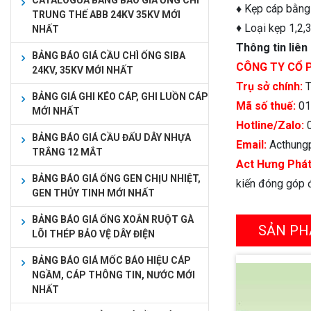
CATALOGUA BẢNG BÁO GIÁ ỐNG CHÌ
♦
Kẹp cáp bằng đ
TRUNG THẾ ABB 24KV 35KV MỚI
♦ Loại kẹp 1,2,
NHẤT
Thông tin liên
BẢNG BÁO GIÁ CẦU CHÌ ỐNG SIBA
CÔNG TY CỔ 
24KV, 35KV MỚI NHẤT
Trụ sở chính:
T
BẢNG GIÁ GHI KÉO CÁP, GHI LUỒN CÁP
Mã số thuế:
01
MỚI NHẤT
Hotline/Zalo:
BẢNG BÁO GIÁ CẦU ĐẤU DÂY NHỰA
Email:
Acthung
TRẮNG 12 MẮT
Act Hưng Phá
BẢNG BÁO GIÁ ỐNG GEN CHỊU NHIỆT,
kiến đóng góp đ
GEN THỦY TINH MỚI NHẤT
BẢNG BÁO GIÁ ỐNG XOẮN RUỘT GÀ
SẢN PH
LÕI THÉP BẢO VỆ DÂY ĐIỆN
BẢNG BÁO GIÁ MỐC BÁO HIỆU CÁP
NGẦM, CÁP THÔNG TIN, NƯỚC MỚI
NHẤT