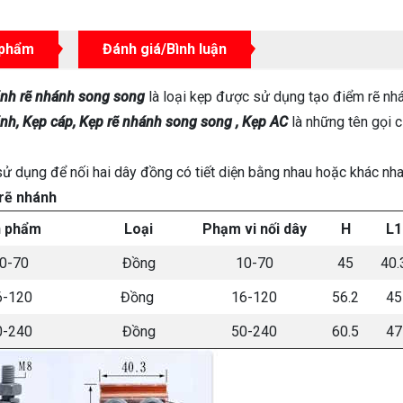
 phẩm
Đánh giá/Bình luận
ãnh rẽ nhánh song song
là loại kẹp được sử dụng tạo điểm rẽ n
nh, Kẹp cáp, Kẹp rẽ nhánh song song , Kẹp AC
là những tên gọi 
sử dụng để nối hai dây đồng có tiết diện bằng nhau hoặc khác nha
rẽ nhánh
n phẩm
Loại
Phạm vi nối dây
H
L1
0-70
Đồng
10-70
45
40.
6-120
Đồng
16-120
56.2
45
0-240
Đồng
50-240
60.5
47