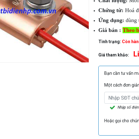
Chất lượng:
Mới
Chứng từ:
Hoá đ
Ứng dụng:
dùng t
Giá bán :
Theo b
Tình trạng:
Còn hàn
L
Giá tham khảo:
Bạn cần tư vấn 
Một cách đơn giản 
Nhập số điện
Hoặc gọi cho chún