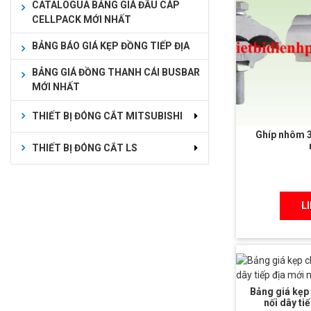
CATALOGUA BẢNG GIÁ ĐẦU CÁP
CELLPACK MỚI NHẤT
BẢNG BÁO GIÁ KẸP ĐỒNG TIẾP ĐỊA
BẢNG GIÁ ĐỒNG THANH CÁI BUSBAR
MỚI NHẤT
THIẾT BỊ ĐÓNG CẮT MITSUBISHI
Ghíp nhôm 3
THIẾT BỊ ĐÓNG CẮT LS
L
Bảng giá kẹp
nối dây ti