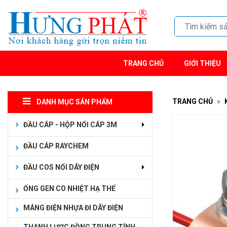
TRANG CHỦ
GIỚI THIỆU
TRANG CHỦ
DANH MỤC SẢN PHẨM
ĐẦU CÁP - HỘP NỐI CÁP 3M
ĐẦU CÁP RAYCHEM
ĐẦU COS NỐI DÂY ĐIỆN
ỐNG GEN CO NHIỆT HẠ THẾ
MÁNG ĐIỆN NHỰA ĐI DÂY ĐIỆN