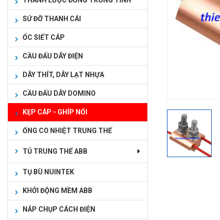
THANH LƯỢC ĐỒNG TRUNG TÍNH
SỨ ĐỠ THANH CÁI
ỐC SIẾT CÁP
CẦU ĐẤU DÂY ĐIỆN
DÂY THÍT, DÂY LẠT NHỰA
CẦU ĐẤU DÂY DOMINO
KẸP CÁP - GHÍP NỐI
ỐNG CO NHIỆT TRUNG THẾ
TỦ TRUNG THẾ ABB
TỤ BÙ NUINTEK
KHỞI ĐỘNG MỀM ABB
NẮP CHỤP CÁCH ĐIỆN