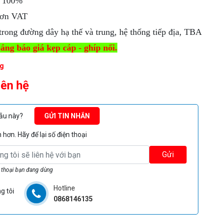
 100%
ơn VAT
rong đường dây hạ thế và trung, hệ thống tiếp địa, TBA
ảng báo giá kẹp cáp - ghíp nối.
g
iên hệ
mẫu này?
GỬI TIN NHẮN
hơn. Hãy để lại số điện thoại
Gửi
 thoại bạn đang dùng
Hotline
g tôi
0868146135