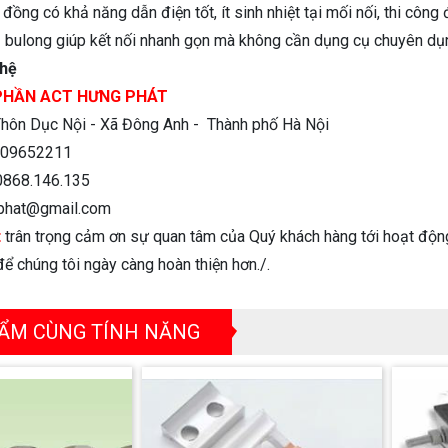
ồng có khả năng dẫn điện tốt, ít sinh nhiệt tại mối nối, thi công
3 bulong giúp kết nối nhanh gọn mà không cần dụng cụ chuyên dụ
 hệ
PHẦN ACT HƯNG PHÁT
hôn Dục Nội - Xã Đông Anh - Thành phố Hà Nội
09652211
0868.146.135
phat@gmail.com
t
trân trọng cảm ơn sự quan tâm của Quý khách hàng tới hoạt động
ể chúng tôi ngày càng hoàn thiện hơn./.
ẨM CÙNG TÍNH NĂNG