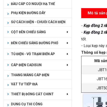
ĐẦU CÁP CO NGUỘI HẠ THẾ
Mô tả sản
PHỤ KIỆN ĐƯỜNG DÂY
SỨ CÁCH ĐIỆN - CHUỖI CÁCH ĐIỆN
-
Kẹp đồng 2 r
CỘT ĐÈN CHIẾU SÁNG
-
Kẹp đồng 2 rã
tốt.
ĐÈN CHIẾU SÁNG ĐƯỜNG PHỐ
- Loại kẹp này 
Thông số kẹp 
TỦ ĐIỆN - VỎ TRẠM BIẾN ÁP
Mã sả
CÁP ĐIỆN CADISUN
JBT1
THANG MÁNG CÁP ĐIỆN
JBT1
VẬT TƯ TIẾP ĐỊA
JBT5
THIẾT BỊ ĐÓNG CẮT CHINT
DUNG CỤ THI CÔNG