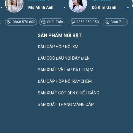
Ms Minh Anh
Đỗ Kim Oanh
0868.570.600
Chát Zalo
0868.959.350
Chát Zalo
SẢN PHẨM NỔI BẬT
ĐẦU CÁP HỘP NỐI 3M
ĐẦU COS ĐẤU NỐI DÂY ĐIỆN
SẢN XUẤT VÀ LẮP ĐẶT TRẠM
ĐẦU CÁP HỘP NỐI RAYCHEM
SẢN XUẤT CỘT ĐÈN CHIẾU SÁNG
SẢN XUẤT THANG MÁNG CÁP