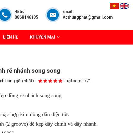
Hỗ trợ
Email
0868146135
Acthungphat@gmail.com
LIÊN HỆ
KHUYẾN MẠI
nh rẽ nhánh song song
ách hàng gần nhất)
Lượt xem : 771
ẹp đồng rẽ nhánh song song
oặc hợp kim đồng dẫn điện tốt.
h (2 groove) để kẹp dây chính và dây nhánh.