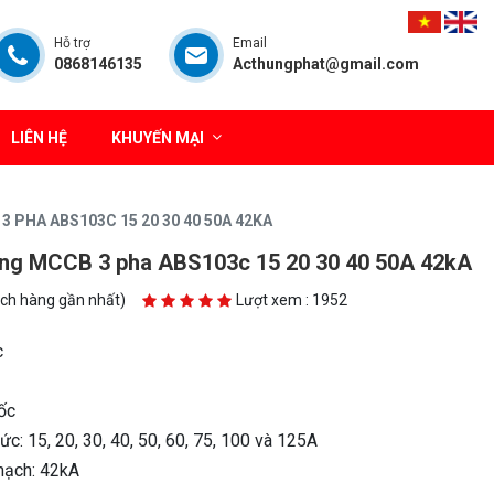
Hỗ trợ
Email
0868146135
Acthungphat@gmail.com
LIÊN HỆ
KHUYẾN MẠI
 PHA ABS103C 15 20 30 40 50A 42KA
ộng MCCB 3 pha ABS103c 15 20 30 40 50A 42kA
ách hàng gần nhất)
Lượt xem : 1952
c
ốc
c: 15, 20, 30, 40, 50, 60, 75, 100 và 125A
mạch: 42kA