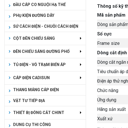
ĐẦU CÁP CO NGUỘI HẠ THẾ
Thông số kỹ 
Mã sản phẩm
PHỤ KIỆN ĐƯỜNG DÂY
Dòng sản phẩ
SỨ CÁCH ĐIỆN - CHUỖI CÁCH ĐIỆN
Số cực
CỘT ĐÈN CHIẾU SÁNG
Frame size
ĐÈN CHIẾU SÁNG ĐƯỜNG PHỐ
Dòng cắt định
Dòng cắt ngắn
TỦ ĐIỆN - VỎ TRẠM BIẾN ÁP
Tiêu chuẩn áp 
CÁP ĐIỆN CADISUN
Điện áp thử ng
THANG MÁNG CÁP ĐIỆN
Chức năng
Ứng dụng
VẬT TƯ TIẾP ĐỊA
Hãng sản xuất
THIẾT BỊ ĐÓNG CẮT CHINT
Xuất xứ
DUNG CỤ THI CÔNG