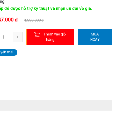
áng
ếp để được hỗ trợ kỹ thuật và nhận ưu đãi về giá.
47.000 đ
1.550.000 đ
Thêm vào giỏ
MUA
hàng
NGAY
uyến mại