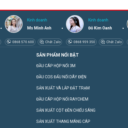
Kinh doanh
Kinh doanh
Ms Minh Anh
Đỗ Kim Oanh
0868.570.600
Chát Zalo
0868.959.350
Chát Zalo
SẢN PHẨM NỔI BẬT
ĐẦU CÁP HỘP NỐI 3M
ĐẦU COS ĐẤU NỐI DÂY ĐIỆN
SẢN XUẤT VÀ LẮP ĐẶT TRẠM
ĐẦU CÁP HỘP NỐI RAYCHEM
SẢN XUẤT CỘT ĐÈN CHIẾU SÁNG
SẢN XUẤT THANG MÁNG CÁP