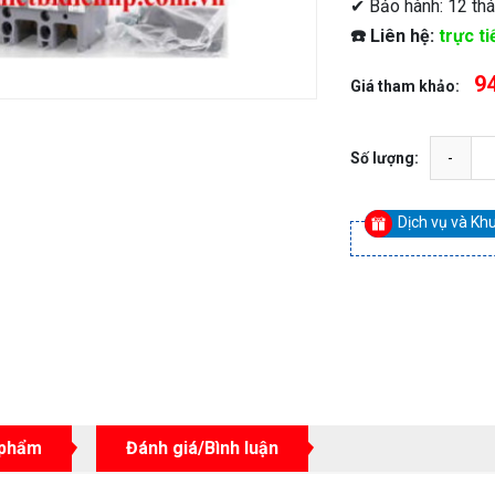
✔ Bảo hành: 12 th
☎️ Liên hệ:
trực ti
9
Giá tham khảo:
Số lượng:
Dịch vụ và Kh
 phẩm
Đánh giá/Bình luận