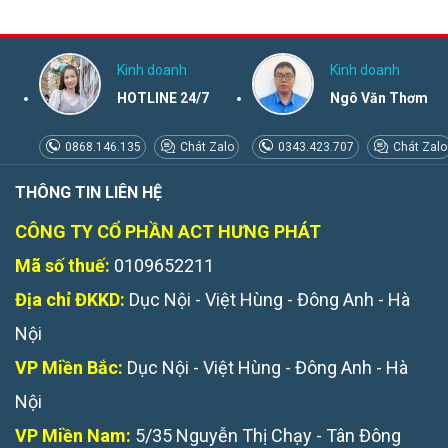
Kinh doanh
Kinh doanh
HOTLINE 24/7
Ngô Văn Thơm
0868.146.135
Chát Zalo
0343.423.707
Chát Zalo
THÔNG TIN LIÊN HỆ
CÔNG TY CỔ PHẦN ACT HƯNG PHÁT
Mã số thuế:
0109652211
Địa chỉ ĐKKD:
Dục Nội - Việt Hùng - Đông Anh - Hà
Nội
VP Miền Bắc:
Dục Nội - Việt Hùng - Đông Anh - Hà
Nội
VP Miền Nam:
5/35 Nguyễn Thị Chạy - Tân Đông