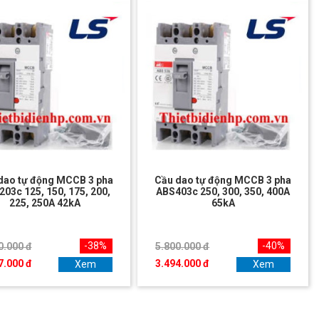
dao tự động MCCB 3 pha
Cầu dao tự động MCCB 3 pha
03c 125, 150, 175, 200,
ABS403c 250, 300, 350, 400A
225, 250A 42kA
65kA
-38%
-40%
0.000 đ
5.800.000 đ
7.000 đ
3.494.000 đ
Xem
Xem