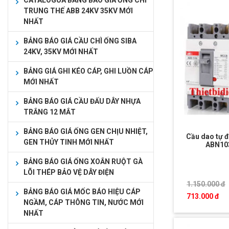
CATALOGUA BẢNG BÁO GIÁ ỐNG CHÌ
TRUNG THẾ ABB 24KV 35KV MỚI
NHẤT
BẢNG BÁO GIÁ CẦU CHÌ ỐNG SIBA
24KV, 35KV MỚI NHẤT
BẢNG GIÁ GHI KÉO CÁP, GHI LUỒN CÁP
MỚI NHẤT
BẢNG BÁO GIÁ CẦU ĐẤU DÂY NHỰA
TRẮNG 12 MẮT
BẢNG BÁO GIÁ ỐNG GEN CHỊU NHIỆT,
Cầu dao tự 
GEN THỦY TINH MỚI NHẤT
ABN10
BẢNG BÁO GIÁ ỐNG XOẮN RUỘT GÀ
LÕI THÉP BẢO VỆ DÂY ĐIỆN
1.150.000 đ
BẢNG BÁO GIÁ MỐC BÁO HIỆU CÁP
713.000 đ
NGẦM, CÁP THÔNG TIN, NƯỚC MỚI
NHẤT