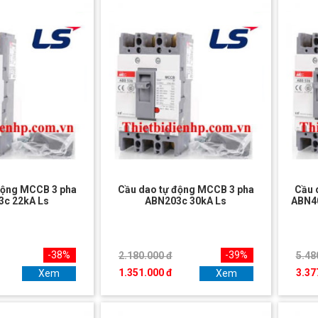
động MCCB 3 pha
Cầu dao tự động MCCB 3 pha
Cầu 
3c 22kA Ls
ABN203c 30kA Ls
ABN40
-38%
-39%
2.180.000 đ
5.48
1.351.000 đ
3.37
Xem
Xem