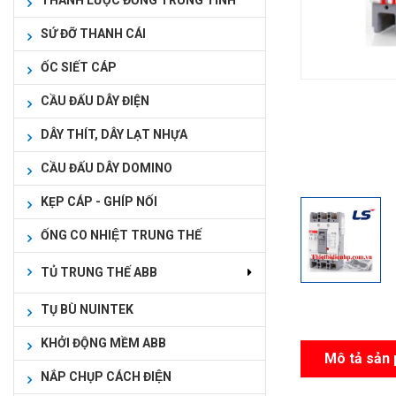
THANH LƯỢC ĐỒNG TRUNG TÍNH
SỨ ĐỠ THANH CÁI
ỐC SIẾT CÁP
CẦU ĐẤU DÂY ĐIỆN
DÂY THÍT, DÂY LẠT NHỰA
CẦU ĐẤU DÂY DOMINO
KẸP CÁP - GHÍP NỐI
ỐNG CO NHIỆT TRUNG THẾ
TỦ TRUNG THẾ ABB
TỤ BÙ NUINTEK
KHỞI ĐỘNG MỀM ABB
Mô tả sản
NẮP CHỤP CÁCH ĐIỆN