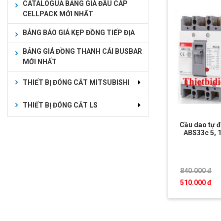
CATALOGUA BẢNG GIÁ ĐẦU CÁP
CELLPACK MỚI NHẤT
BẢNG BÁO GIÁ KẸP ĐỒNG TIẾP ĐỊA
BẢNG GIÁ ĐỒNG THANH CÁI BUSBAR
MỚI NHẤT
THIẾT BỊ ĐÓNG CẮT MITSUBISHI
THIẾT BỊ ĐÓNG CẮT LS
Cầu dao tự 
ABS33c 5, 1
840.000 đ
510.000 đ