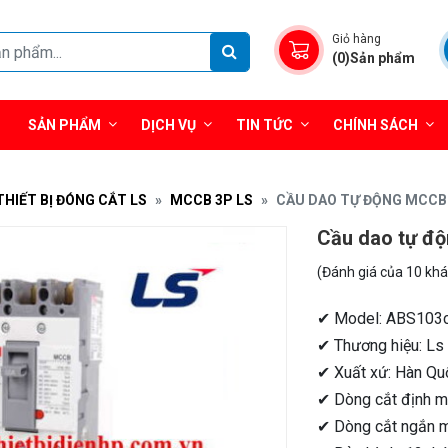
Giỏ hàng
(0)Sản phẩm
SẢN PHẨM
DỊCH VỤ
TIN TỨC
CHÍNH SÁCH
THIẾT BỊ ĐÓNG CẮT LS
MCCB 3P LS
CẦU DAO TỰ ĐỘNG MCCB 3
Cầu dao tự đ
(Đánh giá của 10 kh
✔ Model: ABS103
✔ Thương hiệu: Ls
✔ Xuất xứ: Hàn Qu
✔ Dòng cắt định mứ
✔ Dòng cắt ngắn 