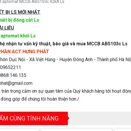
ật aptomat MCCB ABS103c 42kA Ls
ẾT BỊ LS MỚI NHẤT
hiết bị đóng cắt Ls
I LIỆU
 aptomat khối Ls
n hệ nhận tư vấn kỹ thuật, báo giá và mua MCCB ABS103c Ls
PHẦN ACT HƯNG PHÁT
hôn Dục Nội - Xã Việt Hùng - Huyện Đông Anh - Thành phố Hà Nộ
09652211
868.146.135
phat@gmail.com
t
trân trọng cảm ơn sự quan tâm của Quý khách hàng tới hoạt độn
n đóng góp để chúng tôi hoàn thiện hơn./.
ẨM CÙNG TÍNH NĂNG