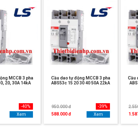
động MCCB 3 pha
Cầu dao tự động MCCB 3 pha
Cầu 
0, 20, 30A 14kA
ABS53c 15 20 30 40 50A 22kA
ABS2
-40%
-39%
950.000 đ
2.55
588.000 đ
1.58
Xem
Xem