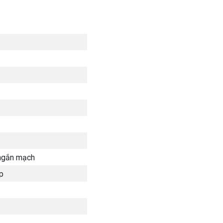
 ngắn mạch
p