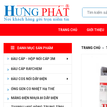
TRANG CHỦ
GIỚI THIỆU
TRANG CHỦ
DANH MỤC SẢN PHẨM
ĐẦU CÁP - HỘP NỐI CÁP 3M
ĐẦU CÁP RAYCHEM
ĐẦU COS NỐI DÂY ĐIỆN
ỐNG GEN CO NHIỆT HẠ THẾ
MÁNG ĐIỆN NHỰA ĐI DÂY ĐIỆN