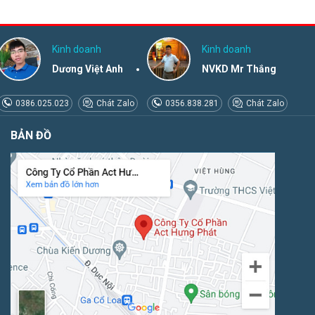
Kinh doanh
Kinh doanh
Dương Việt Anh
NVKD Mr Thắng
0386.025.023
Chát Zalo
0356.838.281
Chát Zalo
BẢN ĐỒ