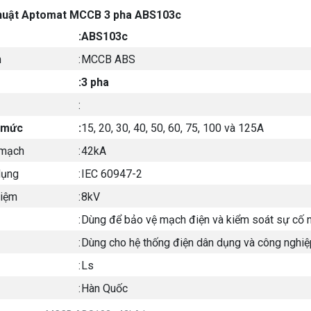
thuật Aptomat MCCB 3 pha ABS103c
:
ABS103c
m
:
MCCB ABS
:
3 pha
:
 mức
:
15, 20, 30, 40, 50, 60, 75, 100 và 125A
 mạch
:
42kA
dụng
:
IEC 60947-2
hiệm
:
8kV
:
Dùng để bảo vệ mạch điện và kiểm soát sự cố
:
Dùng cho hệ thống điện dân dụng và công nghiệ
:
Ls
:
Hàn Quốc