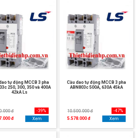
dao tự động MCCB 3 pha
Cầu dao tự động MCCB 3 pha
3c 250, 300, 350 và 400A
ABN803c 500A, 630A 45kA
42kA Ls
-39%
-47%
0.000 đ
10.500.000 đ
7.000 đ
5.578.000 đ
Xem
Xem