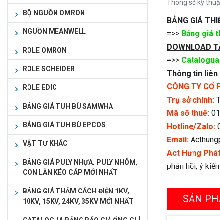
Thông số kỹ thu
BỘ NGUỒN OMRON
BẢNG GIÁ THI
NGUỒN MEANWELL
=>>
Bảng giá t
DOWNLOAD TÀ
ROLE OMRON
=>>
Catalogua
ROLE SCHEIDER
Thông tin liê
CÔNG TY CỔ 
ROLE EDIC
Trụ sở chính:
T
BẢNG GIÁ TUH BÙ SAMWHA
Mã số thuế:
01
BẢNG GIÁ TUH BÙ EPCOS
Hotline/Zalo:
0
Email:
Acthung
VẬT TƯ KHÁC
Act Hưng Phá
BẢNG GIÁ PULY NHỰA, PULY NHÔM,
phản hồi, ý kiế
CON LĂN KÉO CÁP MỚI NHẤT
BẢNG GIÁ THẢM CÁCH ĐIỆN 1KV,
SẢN PH
10KV, 15KV, 24KV, 35KV MỚI NHẤT