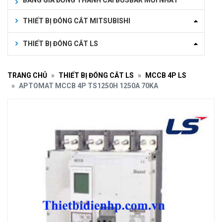
BẢNG GIÁ ĐỒNG THANH CÁI BUSBAR MỚI NHẤT
THIẾT BỊ ĐÓNG CẮT MITSUBISHI
THIẾT BỊ ĐÓNG CẮT LS
TRANG CHỦ
THIẾT BỊ ĐÓNG CẮT LS
MCCB 4P LS
APTOMAT MCCB 4P TS1250H 1250A 70KA