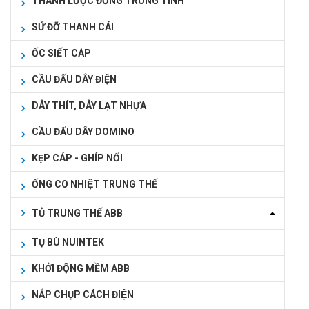
THANH LƯỢC ĐỒNG TRUNG TÍNH
SỨ ĐỠ THANH CÁI
ỐC SIẾT CÁP
CẦU ĐẤU DÂY ĐIỆN
DÂY THÍT, DÂY LẠT NHỰA
CẦU ĐẤU DÂY DOMINO
KẸP CÁP - GHÍP NỐI
ỐNG CO NHIỆT TRUNG THẾ
TỦ TRUNG THẾ ABB
TỤ BÙ NUINTEK
KHỞI ĐỘNG MỀM ABB
NẮP CHỤP CÁCH ĐIỆN