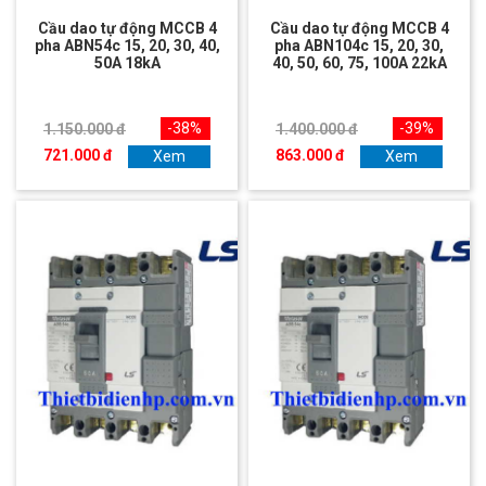
Cầu dao tự động MCCB 4
Cầu dao tự động MCCB 4
pha ABN54c 15, 20, 30, 40,
pha ABN104c 15, 20, 30,
50A 18kA
40, 50, 60, 75, 100A 22kA
-38%
-39%
1.150.000 đ
1.400.000 đ
721.000 đ
863.000 đ
Xem
Xem