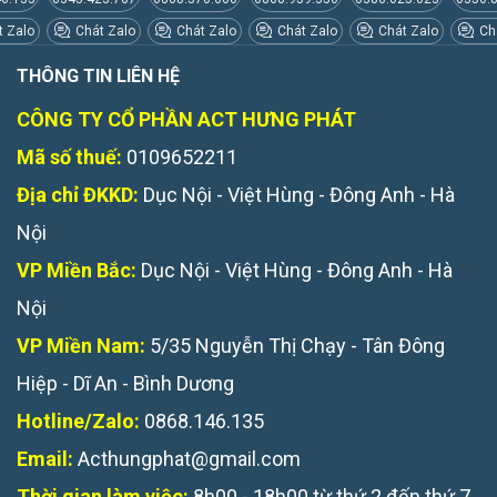
 Zalo
Chát Zalo
Chát Zalo
Chát Zalo
Chát Zalo
Chá
THÔNG TIN LIÊN HỆ
CÔNG TY CỔ PHẦN ACT HƯNG PHÁT
Mã số thuế:
0109652211
Địa chỉ ĐKKD:
Dục Nội - Việt Hùng - Đông Anh - Hà
Nội
VP Miền Bắc:
Dục Nội - Việt Hùng - Đông Anh - Hà
Nội
VP Miền Nam:
5/35 Nguyễn Thị Chạy - Tân Đông
Hiệp - Dĩ An - Bình Dương
Hotline/Zalo:
0868.146.135
Email:
Acthungphat@gmail.com
Thời gian làm việc:
8h00 - 18h00 từ thứ 2 đến thứ 7.