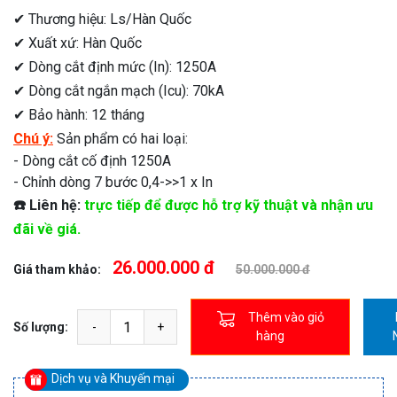
✔ Thương hiệu: Ls/Hàn Quốc
✔ Xuất xứ: Hàn Quốc
✔ Dòng cắt định mức (In): 1250A
✔ Dòng cắt ngắn mạch (Icu): 70kA
✔ Bảo hành: 12 tháng
Chú ý:
Sản phẩm có hai loại:
- Dòng cắt cố định 1250A
- Chỉnh dòng 7 bước 0,4->>1 x In
☎️ Liên hệ:
trực tiếp để được hỗ trợ kỹ thuật và nhận ưu
đãi về giá.
26.000.000 đ
Giá tham khảo:
50.000.000 đ
Thêm vào giỏ
Số lượng:
hàng
Dịch vụ và Khuyến mại