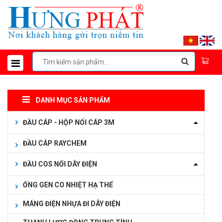
DANH MỤC SẢN PHẨM
ĐẦU CÁP - HỘP NỐI CÁP 3M
ĐẦU CÁP RAYCHEM
ĐẦU COS NỐI DÂY ĐIỆN
ỐNG GEN CO NHIỆT HẠ THẾ
MÁNG ĐIỆN NHỰA ĐI DÂY ĐIỆN