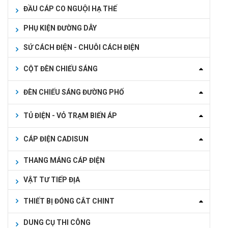
ĐẦU CÁP CO NGUỘI HẠ THẾ
PHỤ KIỆN ĐƯỜNG DÂY
SỨ CÁCH ĐIỆN - CHUỖI CÁCH ĐIỆN
CỘT ĐÈN CHIẾU SÁNG
ĐÈN CHIẾU SÁNG ĐƯỜNG PHỐ
TỦ ĐIỆN - VỎ TRẠM BIẾN ÁP
CÁP ĐIỆN CADISUN
THANG MÁNG CÁP ĐIỆN
VẬT TƯ TIẾP ĐỊA
THIẾT BỊ ĐÓNG CẮT CHINT
DUNG CỤ THI CÔNG