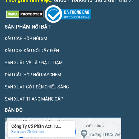
SẢN PHẨM NỔI BẬT
ĐẦU CÁP HỘP NỐI 3M
ĐẦU COS ĐẤU NỐI DÂY ĐIỆN
SẢN XUẤT VÀ LẮP ĐẶT TRẠM
ĐẦU CÁP HỘP NỐI RAYCHEM
SẢN XUẤT CỘT ĐÈN CHIẾU SÁNG
SẢN XUẤT THANG MÁNG CÁP
BẢN ĐỒ