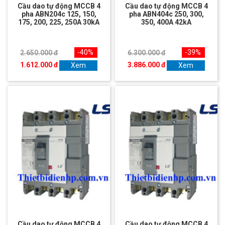
Cầu dao tự động MCCB 4
Cầu dao tự động MCCB 4
pha ABN204c 125, 150,
pha ABN404c 250, 300,
175, 200, 225, 250A 30kA
350, 400A 42kA
-40%
-39%
2.650.000 đ
6.300.000 đ
1.612.000 đ
3.886.000 đ
Xem
Xem
Cầu dao tự động MCCB 4
Cầu dao tự động MCCB 4