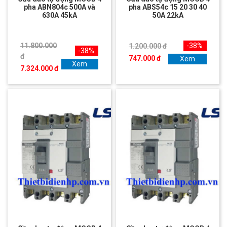
pha ABN804c 500A và
pha ABS54c 15 20 30 40
630A 45kA
50A 22kA
11.800.000
-38%
1.200.000 đ
-38%
đ
747.000 đ
Xem
Xem
7.324.000 đ