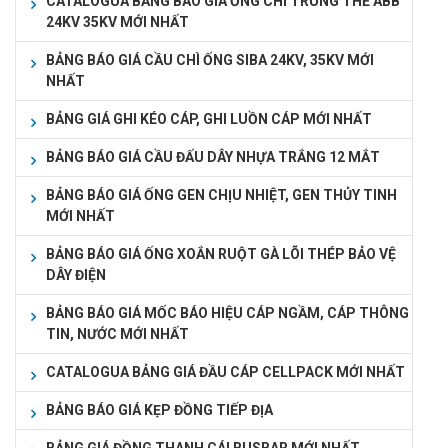
CATALOGUA BẢNG BÁO GIÁ ỐNG CHÌ TRUNG THẾ ABB
24KV 35KV MỚI NHẤT
BẢNG BÁO GIÁ CẦU CHÌ ỐNG SIBA 24KV, 35KV MỚI
NHẤT
BẢNG GIÁ GHI KÉO CÁP, GHI LUỒN CÁP MỚI NHẤT
BẢNG BÁO GIÁ CẦU ĐẤU DÂY NHỰA TRẮNG 12 MẮT
BẢNG BÁO GIÁ ỐNG GEN CHỊU NHIỆT, GEN THỦY TINH
MỚI NHẤT
BẢNG BÁO GIÁ ỐNG XOẮN RUỘT GÀ LÕI THÉP BẢO VỆ
DÂY ĐIỆN
BẢNG BÁO GIÁ MỐC BÁO HIỆU CÁP NGẦM, CÁP THÔNG
TIN, NƯỚC MỚI NHẤT
CATALOGUA BẢNG GIÁ ĐẦU CÁP CELLPACK MỚI NHẤT
BẢNG BÁO GIÁ KẸP ĐỒNG TIẾP ĐỊA