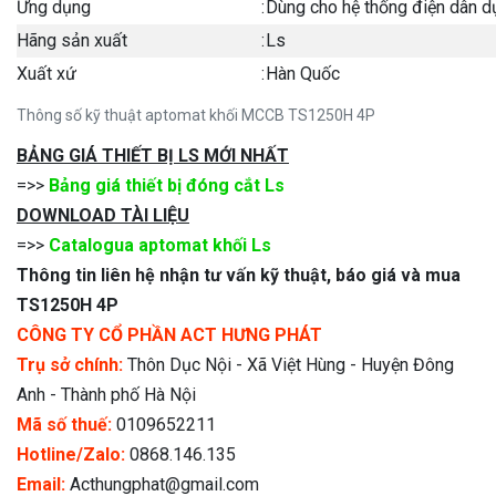
Ứng dụng
:
Dùng cho hệ thống điện dân d
Hãng sản xuất
:
Ls
Xuất xứ
:
Hàn Quốc
Thông số kỹ thuật aptomat khối MCCB TS1250H 4P
BẢNG GIÁ THIẾT BỊ LS MỚI NHẤT
=>>
Bảng giá thiết bị đóng cắt Ls
DOWNLOAD TÀI LIỆU
=>>
Catalogua aptomat khối Ls
Thông tin liên hệ nhận tư vấn kỹ thuật, báo giá và mua
TS1250H 4P
CÔNG TY CỔ PHẦN ACT HƯNG PHÁT
Trụ sở chính:
Thôn Dục Nội - Xã Việt Hùng - Huyện Đông
Anh - Thành phố Hà Nội
Mã số thuế:
0109652211
Hotline/Zalo:
0868.146.135
Email:
Acthungphat@gmail.com