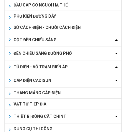
ĐẦU CÁP CO NGUỘI HẠ THẾ
PHỤ KIỆN ĐƯỜNG DÂY
SỨ CÁCH ĐIỆN - CHUỖI CÁCH ĐIỆN
CỘT ĐÈN CHIẾU SÁNG
ĐÈN CHIẾU SÁNG ĐƯỜNG PHỐ
TỦ ĐIỆN - VỎ TRẠM BIẾN ÁP
CÁP ĐIỆN CADISUN
THANG MÁNG CÁP ĐIỆN
VẬT TƯ TIẾP ĐỊA
THIẾT BỊ ĐÓNG CẮT CHINT
DUNG CỤ THI CÔNG