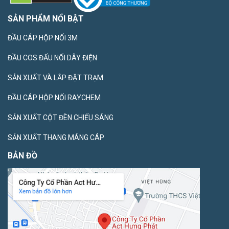
SẢN PHẨM NỔI BẬT
ĐẦU CÁP HỘP NỐI 3M
ĐẦU COS ĐẤU NỐI DÂY ĐIỆN
SẢN XUẤT VÀ LẮP ĐẶT TRẠM
ĐẦU CÁP HỘP NỐI RAYCHEM
SẢN XUẤT CỘT ĐÈN CHIẾU SÁNG
SẢN XUẤT THANG MÁNG CÁP
BẢN ĐỒ