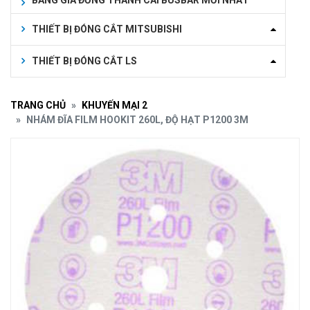
BẢNG GIÁ ĐỒNG THANH CÁI BUSBAR MỚI NHẤT
THIẾT BỊ ĐÓNG CẮT MITSUBISHI
THIẾT BỊ ĐÓNG CẮT LS
TRANG CHỦ
KHUYẾN MẠI 2
NHÁM ĐĨA FILM HOOKIT 260L, ĐỘ HẠT P1200 3M