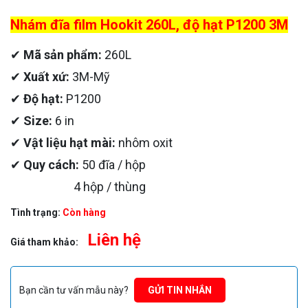
Nhám đĩa film Hookit 260L, độ hạt P1200 3M
✔
Mã sản phẩm:
260L
✔
Xuất xứ:
3M-Mỹ
✔
Độ hạt:
P1200
✔
Size:
6 in
✔
Vật liệu hạt mài:
nhôm oxit
✔
Quy cách:
50 đĩa / hộp
4 hộp / thùng
Tình trạng:
Còn hàng
Liên hệ
Giá tham khảo:
Bạn cần tư vấn mẫu này?
GỬI TIN NHẮN