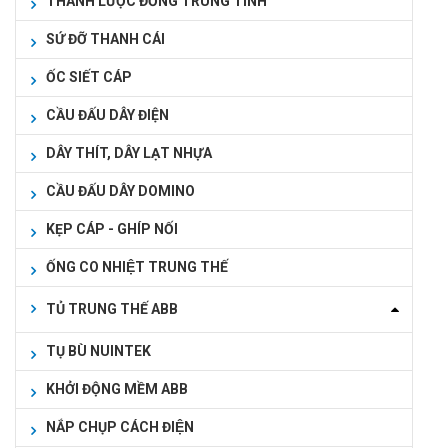
THANH LƯỢC ĐỒNG TRUNG TÍNH
SỨ ĐỠ THANH CÁI
ỐC SIẾT CÁP
CẦU ĐẤU DÂY ĐIỆN
DÂY THÍT, DÂY LẠT NHỰA
CẦU ĐẤU DÂY DOMINO
KẸP CÁP - GHÍP NỐI
ỐNG CO NHIỆT TRUNG THẾ
TỦ TRUNG THẾ ABB
TỤ BÙ NUINTEK
KHỞI ĐỘNG MỀM ABB
NẮP CHỤP CÁCH ĐIỆN