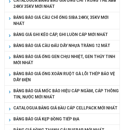
CATALOGUA BẢNG BÁO GIÁ ỐNG CHÌ TRUNG THẾ ABB
24KV 35KV MỚI NHẤT
BẢNG BÁO GIÁ CẦU CHÌ ỐNG SIBA 24KV, 35KV MỚI
NHẤT
BẢNG GIÁ GHI KÉO CÁP, GHI LUỒN CÁP MỚI NHẤT
BẢNG BÁO GIÁ CẦU ĐẤU DÂY NHỰA TRẮNG 12 MẮT
BẢNG BÁO GIÁ ỐNG GEN CHỊU NHIỆT, GEN THỦY TINH
MỚI NHẤT
BẢNG BÁO GIÁ ỐNG XOẮN RUỘT GÀ LÕI THÉP BẢO VỆ
DÂY ĐIỆN
BẢNG BÁO GIÁ MỐC BÁO HIỆU CÁP NGẦM, CÁP THÔNG
TIN, NƯỚC MỚI NHẤT
CATALOGUA BẢNG GIÁ ĐẦU CÁP CELLPACK MỚI NHẤT
BẢNG BÁO GIÁ KẸP ĐỒNG TIẾP ĐỊA