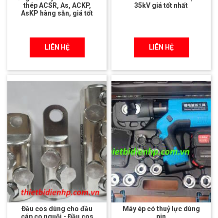
thép ACSR, As, ACKP,
35kV giá tốt nhất
AsKP hàng sẵn, giá tốt
LIÊN HỆ
LIÊN HỆ
Đầu cos dùng cho đầu
Máy ép có thuỷ lực dùng
cáp co nguội - Đầu cos
pin