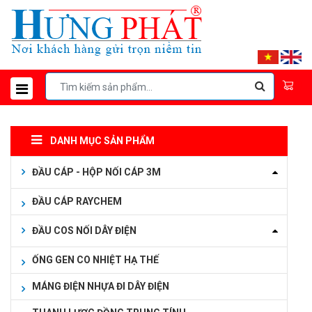
DANH MỤC SẢN PHẨM
ĐẦU CÁP - HỘP NỐI CÁP 3M
ĐẦU CÁP RAYCHEM
ĐẦU COS NỐI DÂY ĐIỆN
ỐNG GEN CO NHIỆT HẠ THẾ
MÁNG ĐIỆN NHỰA ĐI DÂY ĐIỆN