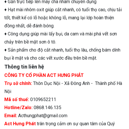
♦ Gắn trực tiếp lên máy chà nhám chuyên dụng
♦ Hạt mài nhôm oxit giúp cắt nhanh, có tuổi thọ cao, chịu tải
tốt, thiết kế có lỗ hoặc không lỗ, mang lại lớp hoàn thiện
đồng nhất, dễ đánh bóng.
♦ Công dụng giúp mài lấy bụi, da cam và mài phá vết sơn
chảy trên bề mặt sơn ô tô.
♦ Sản phẩm cho độ cắt nhanh, tuổi thọ lâu, chống bám dính
bụi ề mặt và cho các vết xước đều trên bề mặt.
Thông tin liên hệ
CÔNG TY CỔ PHẦN ACT HƯNG PHÁT
Trụ sở chính:
Thôn Dục Nội - Xã Đông Anh - Thành phố Hà
Nội
Mã số thuế:
0109652211
Hotline/Zalo:
0868.146.135
Email:
Acthungphat@gmail.com
Act Hưng Phát
trân trọng cảm ơn sự quan tâm của Quý