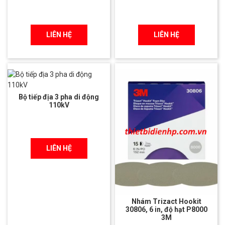
LIÊN HỆ
LIÊN HỆ
Bộ tiếp địa 3 pha di động
110kV
LIÊN HỆ
Nhám Trizact Hookit
30806, 6 in, độ hạt P8000
3M