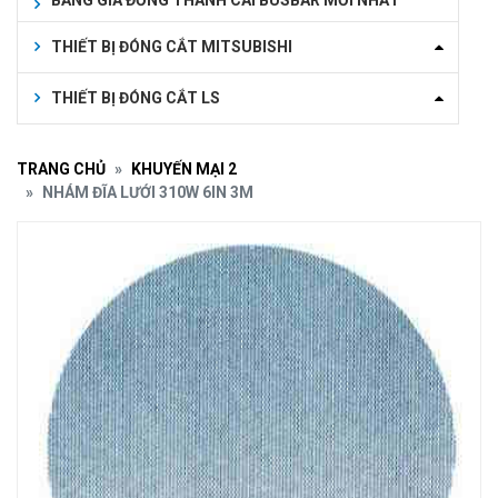
BẢNG GIÁ ĐỒNG THANH CÁI BUSBAR MỚI NHẤT
THIẾT BỊ ĐÓNG CẮT MITSUBISHI
THIẾT BỊ ĐÓNG CẮT LS
TRANG CHỦ
KHUYẾN MẠI 2
NHÁM ĐĨA LƯỚI 310W 6IN 3M