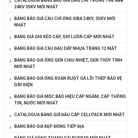
CATALOGUA BẢNG BÁO GIÁ ỐNG CHÌ TRUNG THẾ ABB
24KV 35KV MỚI NHẤT
BẢNG BÁO GIÁ CẦU CHÌ ỐNG SIBA 24KV, 35KV MỚI
NHẤT
BẢNG GIÁ GHI KÉO CÁP, GHI LUỒN CÁP MỚI NHẤT
BẢNG BÁO GIÁ CẦU ĐẤU DÂY NHỰA TRẮNG 12 MẮT
BẢNG BÁO GIÁ ỐNG GEN CHỊU NHIỆT, GEN THỦY TINH
MỚI NHẤT
BẢNG BÁO GIÁ ỐNG XOẮN RUỘT GÀ LÕI THÉP BẢO VỆ
DÂY ĐIỆN
BẢNG BÁO GIÁ MỐC BÁO HIỆU CÁP NGẦM, CÁP THÔNG
TIN, NƯỚC MỚI NHẤT
CATALOGUA BẢNG GIÁ ĐẦU CÁP CELLPACK MỚI NHẤT
BẢNG BÁO GIÁ KẸP ĐỒNG TIẾP ĐỊA