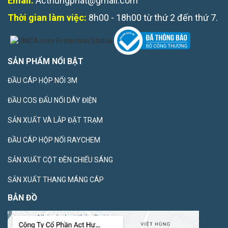
Email:
Acthungphat@gmail.com
Thời gian làm việc:
8h00 - 18h00 từ thứ 2 đến thứ 7.
SẢN PHẨM NỔI BẬT
ĐẦU CÁP HỘP NỐI 3M
ĐẦU COS ĐẤU NỐI DÂY ĐIỆN
SẢN XUẤT VÀ LẮP ĐẶT TRẠM
ĐẦU CÁP HỘP NỐI RAYCHEM
SẢN XUẤT CỘT ĐÈN CHIẾU SÁNG
SẢN XUẤT THANG MÁNG CÁP
BẢN ĐỒ