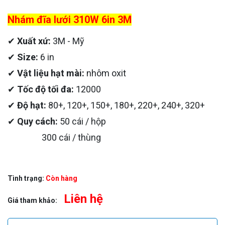
Nhám đĩa lưới 310W 6in 3M
✔
Xuất xứ:
3M - Mỹ
✔
Size:
6 in
✔
Vật liệu hạt mài:
nhôm oxit
✔
Tốc độ tối đa:
12000
✔
Độ hạt:
80+, 120+, 150+, 180+, 220+, 240+, 320+
✔
Quy cách:
50 cái / hộp
300 cái / thùng
Tình trạng:
Còn hàng
Liên hệ
Giá tham khảo: