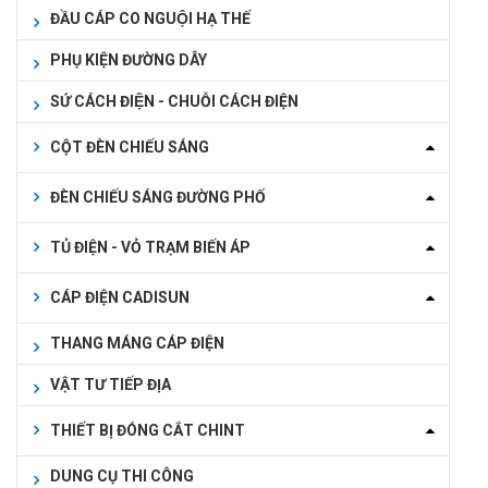
ĐẦU CÁP CO NGUỘI HẠ THẾ
PHỤ KIỆN ĐƯỜNG DÂY
SỨ CÁCH ĐIỆN - CHUỖI CÁCH ĐIỆN
CỘT ĐÈN CHIẾU SÁNG
ĐÈN CHIẾU SÁNG ĐƯỜNG PHỐ
TỦ ĐIỆN - VỎ TRẠM BIẾN ÁP
CÁP ĐIỆN CADISUN
THANG MÁNG CÁP ĐIỆN
VẬT TƯ TIẾP ĐỊA
THIẾT BỊ ĐÓNG CẮT CHINT
DUNG CỤ THI CÔNG