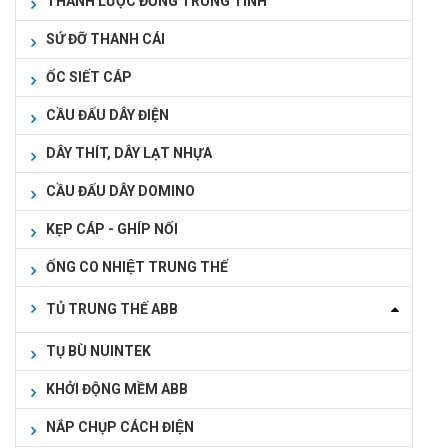
THANH LƯỢC ĐỒNG TRUNG TÍNH
SỨ ĐỠ THANH CÁI
ỐC SIẾT CÁP
CẦU ĐẤU DÂY ĐIỆN
DÂY THÍT, DÂY LẠT NHỰA
CẦU ĐẤU DÂY DOMINO
KẸP CÁP - GHÍP NỐI
ỐNG CO NHIỆT TRUNG THẾ
TỦ TRUNG THẾ ABB
TỤ BÙ NUINTEK
KHỞI ĐỘNG MỀM ABB
NẮP CHỤP CÁCH ĐIỆN