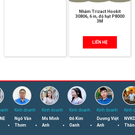
Nhám Trizact Hookit
30806, 6 in, độ hạt P8000
3M
LIÊN HỆ
oanh
Kinh doanh
Kinh doanh
Kinh doanh
Kinh doanh
Kinh 
NE
Ngô Văn
Ms Minh
Đỗ Kim
Dương Việt
NVKD
Thơm
Anh
Oanh
Anh
Thắn