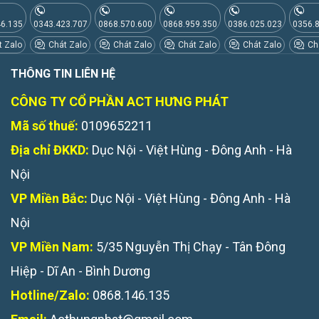
46.135
0343.423.707
0868.570.600
0868.959.350
0386.025.023
0356.
 Zalo
Chát Zalo
Chát Zalo
Chát Zalo
Chát Zalo
Chá
THÔNG TIN LIÊN HỆ
CÔNG TY CỔ PHẦN ACT HƯNG PHÁT
Mã số thuế:
0109652211
Địa chỉ ĐKKD:
Dục Nội - Việt Hùng - Đông Anh - Hà
Nội
VP Miền Bắc:
Dục Nội - Việt Hùng - Đông Anh - Hà
Nội
VP Miền Nam:
5/35 Nguyễn Thị Chạy - Tân Đông
Hiệp - Dĩ An - Bình Dương
Hotline/Zalo:
0868.146.135