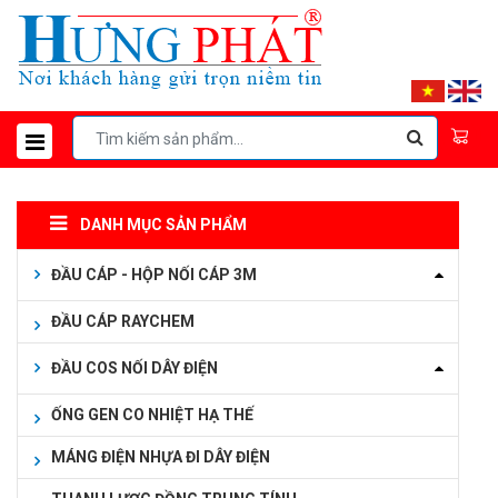
DANH MỤC SẢN PHẨM
ĐẦU CÁP - HỘP NỐI CÁP 3M
ĐẦU CÁP RAYCHEM
ĐẦU COS NỐI DÂY ĐIỆN
ỐNG GEN CO NHIỆT HẠ THẾ
MÁNG ĐIỆN NHỰA ĐI DÂY ĐIỆN