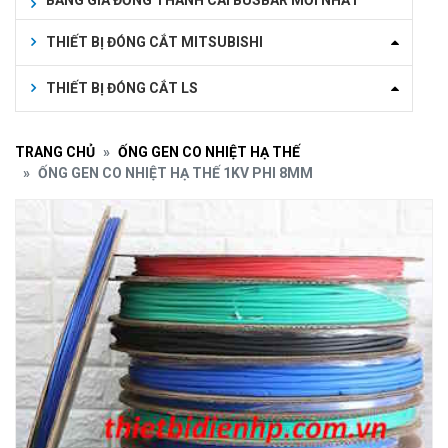
BẢNG GIÁ ĐỒNG THANH CÁI BUSBAR MỚI NHẤT
THIẾT BỊ ĐÓNG CẮT MITSUBISHI
THIẾT BỊ ĐÓNG CẮT LS
TRANG CHỦ
ỐNG GEN CO NHIỆT HẠ THẾ
ỐNG GEN CO NHIỆT HẠ THẾ 1KV PHI 8MM