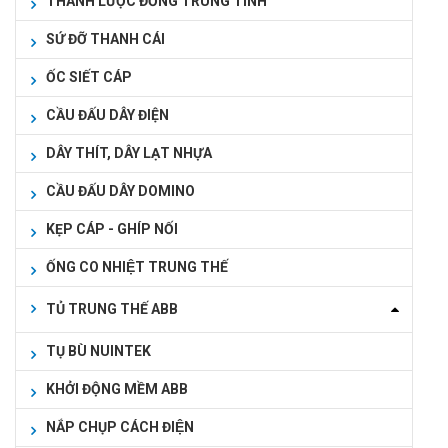
THANH LƯỢC ĐỒNG TRUNG TÍNH
SỨ ĐỠ THANH CÁI
ỐC SIẾT CÁP
CẦU ĐẤU DÂY ĐIỆN
DÂY THÍT, DÂY LẠT NHỰA
CẦU ĐẤU DÂY DOMINO
KẸP CÁP - GHÍP NỐI
ỐNG CO NHIỆT TRUNG THẾ
TỦ TRUNG THẾ ABB
TỤ BÙ NUINTEK
KHỞI ĐỘNG MỀM ABB
NẮP CHỤP CÁCH ĐIỆN