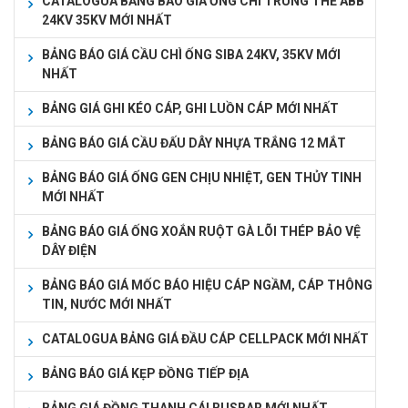
CATALOGUA BẢNG BÁO GIÁ ỐNG CHÌ TRUNG THẾ ABB
24KV 35KV MỚI NHẤT
BẢNG BÁO GIÁ CẦU CHÌ ỐNG SIBA 24KV, 35KV MỚI
NHẤT
BẢNG GIÁ GHI KÉO CÁP, GHI LUỒN CÁP MỚI NHẤT
BẢNG BÁO GIÁ CẦU ĐẤU DÂY NHỰA TRẮNG 12 MẮT
BẢNG BÁO GIÁ ỐNG GEN CHỊU NHIỆT, GEN THỦY TINH
MỚI NHẤT
BẢNG BÁO GIÁ ỐNG XOẮN RUỘT GÀ LÕI THÉP BẢO VỆ
DÂY ĐIỆN
BẢNG BÁO GIÁ MỐC BÁO HIỆU CÁP NGẦM, CÁP THÔNG
TIN, NƯỚC MỚI NHẤT
CATALOGUA BẢNG GIÁ ĐẦU CÁP CELLPACK MỚI NHẤT
BẢNG BÁO GIÁ KẸP ĐỒNG TIẾP ĐỊA