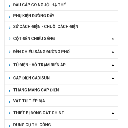
ĐẦU CÁP CO NGUỘI HẠ THẾ
PHỤ KIỆN ĐƯỜNG DÂY
SỨ CÁCH ĐIỆN - CHUỖI CÁCH ĐIỆN
CỘT ĐÈN CHIẾU SÁNG
ĐÈN CHIẾU SÁNG ĐƯỜNG PHỐ
TỦ ĐIỆN - VỎ TRẠM BIẾN ÁP
CÁP ĐIỆN CADISUN
THANG MÁNG CÁP ĐIỆN
VẬT TƯ TIẾP ĐỊA
THIẾT BỊ ĐÓNG CẮT CHINT
DUNG CỤ THI CÔNG