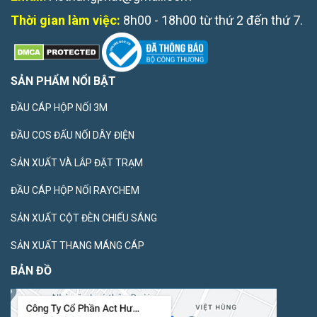
Thời gian làm việc:
8h00 - 18h00 từ thứ 2 đến thứ 7.
SẢN PHẨM NỔI BẬT
ĐẦU CÁP HỘP NỐI 3M
ĐẦU COS ĐẤU NỐI DÂY ĐIỆN
SẢN XUẤT VÀ LẮP ĐẶT TRẠM
ĐẦU CÁP HỘP NỐI RAYCHEM
SẢN XUẤT CỘT ĐÈN CHIẾU SÁNG
SẢN XUẤT THANG MÁNG CÁP
BẢN ĐỒ