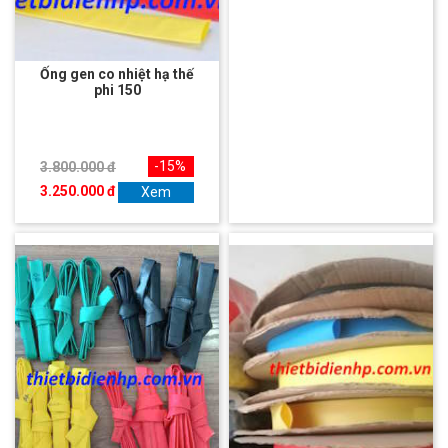
Ống gen co nhiệt hạ thế
phi 150
-15%
3.800.000 đ
3.250.000 đ
Xem