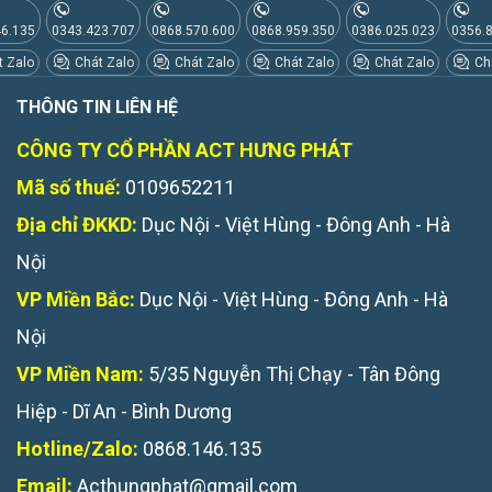
46.135
0343.423.707
0868.570.600
0868.959.350
0386.025.023
0356.
 Zalo
Chát Zalo
Chát Zalo
Chát Zalo
Chát Zalo
Chá
THÔNG TIN LIÊN HỆ
CÔNG TY CỔ PHẦN ACT HƯNG PHÁT
Mã số thuế:
0109652211
Địa chỉ ĐKKD:
Dục Nội - Việt Hùng - Đông Anh - Hà
Nội
VP Miền Bắc:
Dục Nội - Việt Hùng - Đông Anh - Hà
Nội
VP Miền Nam:
5/35 Nguyễn Thị Chạy - Tân Đông
Hiệp - Dĩ An - Bình Dương
Hotline/Zalo:
0868.146.135
Email:
Acthungphat@gmail.com