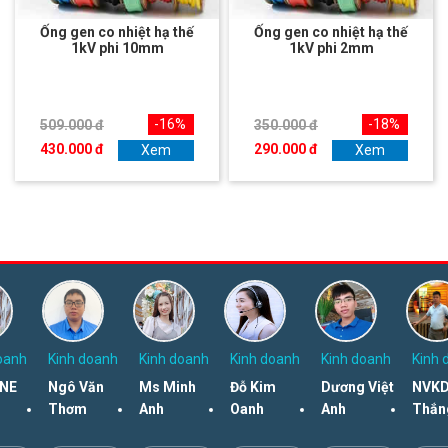
Ống gen co nhiệt hạ thế
Ống gen co nhiệt hạ thế
1kV phi 10mm
1kV phi 2mm
-16%
-18%
509.000 đ
350.000 đ
430.000 đ
290.000 đ
Xem
Xem
oanh
Kinh doanh
Kinh doanh
Kinh doanh
Kinh doanh
Kinh 
NE
Ngô Văn
Ms Minh
Đỗ Kim
Dương Việt
NVKD
Thơm
Anh
Oanh
Anh
Thắn