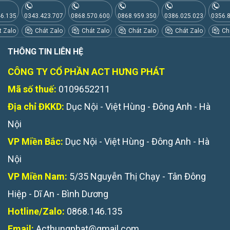
46.135
0343.423.707
0868.570.600
0868.959.350
0386.025.023
0356.
 Zalo
Chát Zalo
Chát Zalo
Chát Zalo
Chát Zalo
Chá
THÔNG TIN LIÊN HỆ
CÔNG TY CỔ PHẦN ACT HƯNG PHÁT
Mã số thuế:
0109652211
Địa chỉ ĐKKD:
Dục Nội - Việt Hùng - Đông Anh - Hà
Nội
VP Miền Bắc:
Dục Nội - Việt Hùng - Đông Anh - Hà
Nội
VP Miền Nam:
5/35 Nguyễn Thị Chạy - Tân Đông
Hiệp - Dĩ An - Bình Dương
Hotline/Zalo:
0868.146.135
Email:
Acthungphat@gmail.com