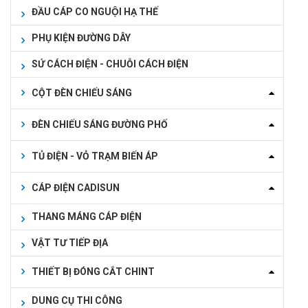
ĐẦU CÁP CO NGUỘI HẠ THẾ
PHỤ KIỆN ĐƯỜNG DÂY
SỨ CÁCH ĐIỆN - CHUỖI CÁCH ĐIỆN
CỘT ĐÈN CHIẾU SÁNG
ĐÈN CHIẾU SÁNG ĐƯỜNG PHỐ
TỦ ĐIỆN - VỎ TRẠM BIẾN ÁP
CÁP ĐIỆN CADISUN
THANG MÁNG CÁP ĐIỆN
VẬT TƯ TIẾP ĐỊA
THIẾT BỊ ĐÓNG CẮT CHINT
DUNG CỤ THI CÔNG