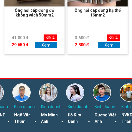
Ống nối cáp đồng đỏ
Ống nối cáp đồng hạ thế
không vách 50mm2
16mm2
-28%
-23%
41.000 đ
3.600 đ
29.650 đ
2.800 đ
Xem
Xem
oanh
Kinh doanh
Kinh doanh
Kinh doanh
Kinh doanh
Kinh 
NE
Ngô Văn
Ms Minh
Đỗ Kim
Dương Việt
NVKD
Thơm
Anh
Oanh
Anh
Thắn