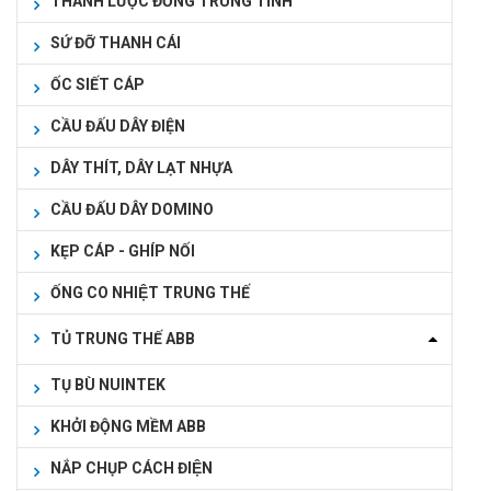
THANH LƯỢC ĐỒNG TRUNG TÍNH
SỨ ĐỠ THANH CÁI
ỐC SIẾT CÁP
CẦU ĐẤU DÂY ĐIỆN
DÂY THÍT, DÂY LẠT NHỰA
CẦU ĐẤU DÂY DOMINO
KẸP CÁP - GHÍP NỐI
ỐNG CO NHIỆT TRUNG THẾ
TỦ TRUNG THẾ ABB
TỤ BÙ NUINTEK
KHỞI ĐỘNG MỀM ABB
NẮP CHỤP CÁCH ĐIỆN