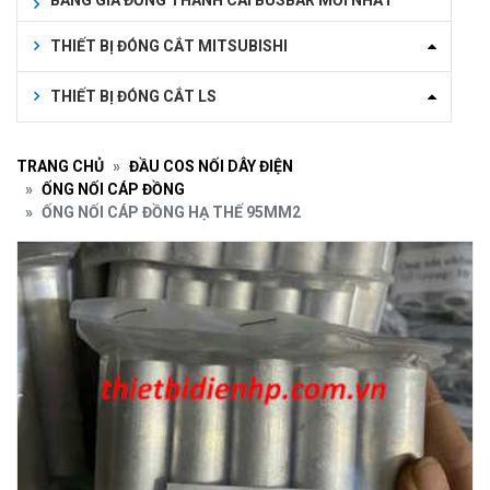
BẢNG GIÁ ĐỒNG THANH CÁI BUSBAR MỚI NHẤT
THIẾT BỊ ĐÓNG CẮT MITSUBISHI
THIẾT BỊ ĐÓNG CẮT LS
TRANG CHỦ
ĐẦU COS NỐI DÂY ĐIỆN
ỐNG NỐI CÁP ĐỒNG
ỐNG NỐI CÁP ĐỒNG HẠ THẾ 95MM2