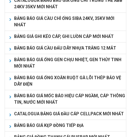
CATALOGUA BẢNG BÁO GIÁ ỐNG CHÌ TRUNG THẾ ABB
24KV 35KV MỚI NHẤT
BẢNG BÁO GIÁ CẦU CHÌ ỐNG SIBA 24KV, 35KV MỚI
NHẤT
BẢNG GIÁ GHI KÉO CÁP, GHI LUỒN CÁP MỚI NHẤT
BẢNG BÁO GIÁ CẦU ĐẤU DÂY NHỰA TRẮNG 12 MẮT
BẢNG BÁO GIÁ ỐNG GEN CHỊU NHIỆT, GEN THỦY TINH
MỚI NHẤT
BẢNG BÁO GIÁ ỐNG XOẮN RUỘT GÀ LÕI THÉP BẢO VỆ
DÂY ĐIỆN
BẢNG BÁO GIÁ MỐC BÁO HIỆU CÁP NGẦM, CÁP THÔNG
TIN, NƯỚC MỚI NHẤT
CATALOGUA BẢNG GIÁ ĐẦU CÁP CELLPACK MỚI NHẤT
BẢNG BÁO GIÁ KẸP ĐỒNG TIẾP ĐỊA