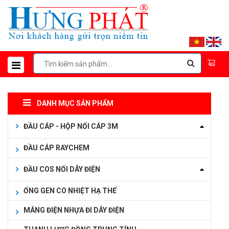
DANH MỤC SẢN PHẨM
ĐẦU CÁP - HỘP NỐI CÁP 3M
ĐẦU CÁP RAYCHEM
ĐẦU COS NỐI DÂY ĐIỆN
ỐNG GEN CO NHIỆT HẠ THẾ
MÁNG ĐIỆN NHỰA ĐI DÂY ĐIỆN