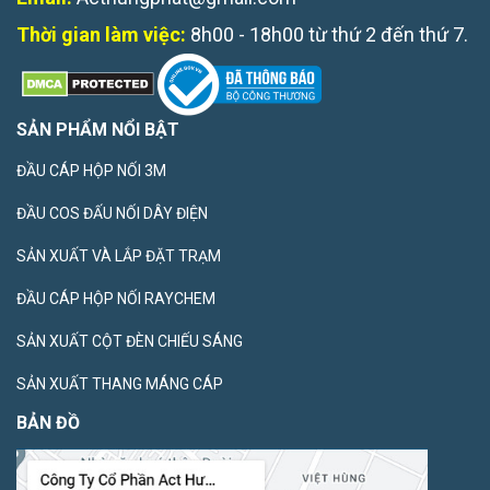
Thời gian làm việc:
8h00 - 18h00 từ thứ 2 đến thứ 7.
SẢN PHẨM NỔI BẬT
ĐẦU CÁP HỘP NỐI 3M
ĐẦU COS ĐẤU NỐI DÂY ĐIỆN
SẢN XUẤT VÀ LẮP ĐẶT TRẠM
ĐẦU CÁP HỘP NỐI RAYCHEM
SẢN XUẤT CỘT ĐÈN CHIẾU SÁNG
SẢN XUẤT THANG MÁNG CÁP
BẢN ĐỒ