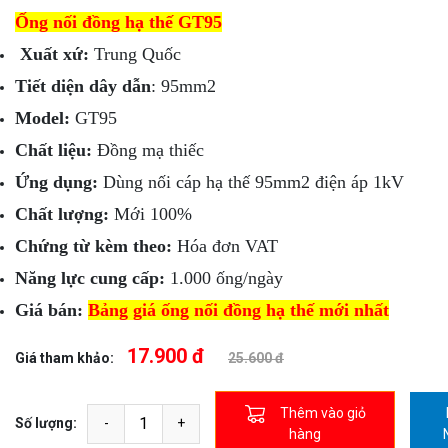
Ống nối đồng hạ thế GT95
Xuất xứ:
Trung Quốc
Tiết diện dây dẫn
: 95mm2
Model:
GT95
Chất liệu:
Đồng mạ thiếc
Ứng dụng:
Dùng nối cáp hạ thế 95mm2 điện áp 1kV
Chất lượng:
Mới 100%
Chứng từ kèm theo:
Hóa đơn VAT
Năng lực cung cấp:
1.000 ống/ngày
Giá bán:
Bảng giá ống nối đồng hạ thế mới nhất
17.900 đ
Giá tham khảo:
25.600 đ
Thêm vào giỏ
Số lượng:
hàng