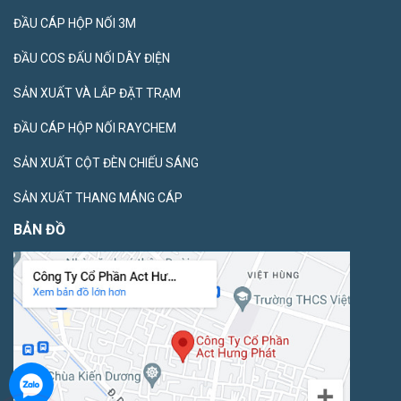
ĐẦU CÁP HỘP NỐI 3M
ĐẦU COS ĐẤU NỐI DÂY ĐIỆN
SẢN XUẤT VÀ LẮP ĐẶT TRẠM
ĐẦU CÁP HỘP NỐI RAYCHEM
SẢN XUẤT CỘT ĐÈN CHIẾU SÁNG
SẢN XUẤT THANG MÁNG CÁP
BẢN ĐỒ