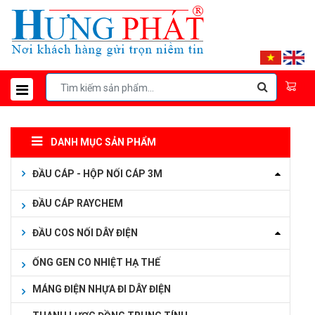
DANH MỤC SẢN PHẨM
ĐẦU CÁP - HỘP NỐI CÁP 3M
ĐẦU CÁP RAYCHEM
ĐẦU COS NỐI DÂY ĐIỆN
ỐNG GEN CO NHIỆT HẠ THẾ
MÁNG ĐIỆN NHỰA ĐI DÂY ĐIỆN