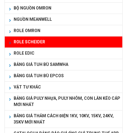
BỘ NGUỒN OMRON
NGUỒN MEANWELL
ROLE OMRON
ROLE SCHEIDER
ROLE EDIC
BẢNG GIÁ TUH BÙ SAMWHA
BẢNG GIÁ TUH BÙ EPCOS
VẬT TƯ KHÁC
BẢNG GIÁ PULY NHỰA, PULY NHÔM, CON LĂN KÉO CÁP
MỚI NHẤT
BẢNG GIÁ THẢM CÁCH ĐIỆN 1KV, 10KV, 15KV, 24KV,
35KV MỚI NHẤT