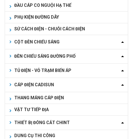
ĐẦU CÁP CO NGUỘI HẠ THẾ
PHỤ KIỆN ĐƯỜNG DÂY
SỨ CÁCH ĐIỆN - CHUỖI CÁCH ĐIỆN
CỘT ĐÈN CHIẾU SÁNG
ĐÈN CHIẾU SÁNG ĐƯỜNG PHỐ
TỦ ĐIỆN - VỎ TRẠM BIẾN ÁP
CÁP ĐIỆN CADISUN
THANG MÁNG CÁP ĐIỆN
VẬT TƯ TIẾP ĐỊA
THIẾT BỊ ĐÓNG CẮT CHINT
DUNG CỤ THI CÔNG