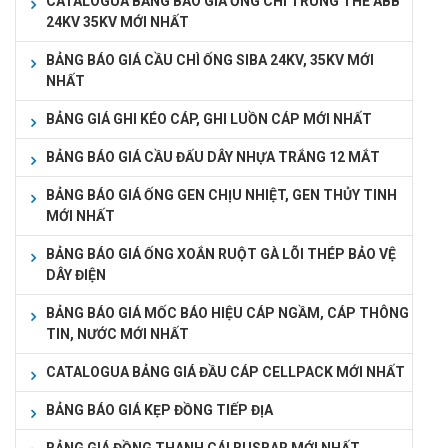
CATALOGUA BẢNG BÁO GIÁ ỐNG CHÌ TRUNG THẾ ABB
24KV 35KV MỚI NHẤT
BẢNG BÁO GIÁ CẦU CHÌ ỐNG SIBA 24KV, 35KV MỚI
NHẤT
BẢNG GIÁ GHI KÉO CÁP, GHI LUỒN CÁP MỚI NHẤT
BẢNG BÁO GIÁ CẦU ĐẤU DÂY NHỰA TRẮNG 12 MẮT
BẢNG BÁO GIÁ ỐNG GEN CHỊU NHIỆT, GEN THỦY TINH
MỚI NHẤT
BẢNG BÁO GIÁ ỐNG XOẮN RUỘT GÀ LÕI THÉP BẢO VỆ
DÂY ĐIỆN
BẢNG BÁO GIÁ MỐC BÁO HIỆU CÁP NGẦM, CÁP THÔNG
TIN, NƯỚC MỚI NHẤT
CATALOGUA BẢNG GIÁ ĐẦU CÁP CELLPACK MỚI NHẤT
BẢNG BÁO GIÁ KẸP ĐỒNG TIẾP ĐỊA