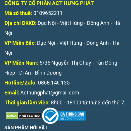
CÔNG TY CỔ PHẦN ACT HƯNG PHÁT
Mã số thuế:
0109652211
Địa chỉ ĐKKD:
Dục Nội - Việt Hùng - Đông Anh - Hà
Nội
VP Miền Bắc:
Dục Nội - Việt Hùng - Đông Anh - Hà
Nội
VP Miền Nam:
5/35 Nguyễn Thị Chạy - Tân Đông
Hiệp - Dĩ An - Bình Dương
Hotline/Zalo:
0868.146.135
Email:
Acthungphat@gmail.com
Thời gian làm việc:
8h00 - 18h00 từ thứ 2 đến thứ 7.
SẢN PHẨM NỔI BẬT