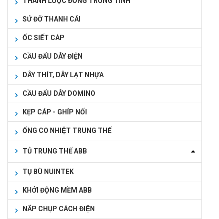
THANH LƯỢC ĐỒNG TRUNG TÍNH
SỨ ĐỠ THANH CÁI
ỐC SIẾT CÁP
CẦU ĐẤU DÂY ĐIỆN
DÂY THÍT, DÂY LẠT NHỰA
CẦU ĐẤU DÂY DOMINO
KẸP CÁP - GHÍP NỐI
ỐNG CO NHIỆT TRUNG THẾ
TỦ TRUNG THẾ ABB
TỤ BÙ NUINTEK
KHỞI ĐỘNG MỀM ABB
NẮP CHỤP CÁCH ĐIỆN