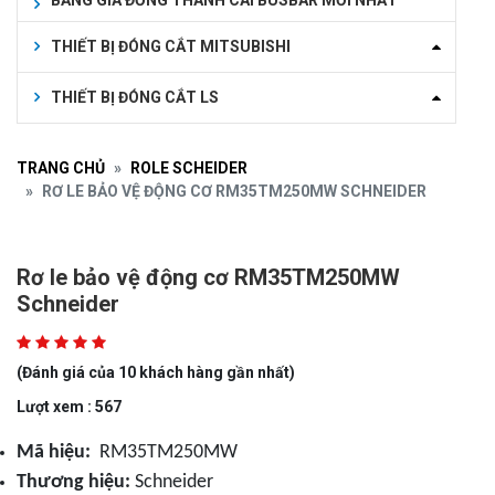
BẢNG GIÁ ĐỒNG THANH CÁI BUSBAR MỚI NHẤT
THIẾT BỊ ĐÓNG CẮT MITSUBISHI
THIẾT BỊ ĐÓNG CẮT LS
TRANG CHỦ
ROLE SCHEIDER
RƠ LE BẢO VỆ ĐỘNG CƠ RM35TM250MW SCHNEIDER
Rơ le bảo vệ động cơ RM35TM250MW
Schneider
(Đánh giá của 10 khách hàng gần nhất)
Lượt xem : 567
Mã hiệu:
RM35TM250MW
Thương hiệu:
Schneider