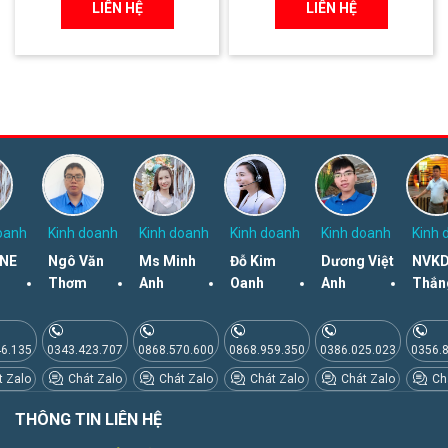
LIÊN HỆ
LIÊN HỆ
oanh
Kinh doanh
Kinh doanh
Kinh doanh
Kinh doanh
Kinh 
NE
Ngô Văn
Ms Minh
Đỗ Kim
Dương Việt
NVKD
Thơm
Anh
Oanh
Anh
Thắn
46.135
0343.423.707
0868.570.600
0868.959.350
0386.025.023
0356.
 Zalo
Chát Zalo
Chát Zalo
Chát Zalo
Chát Zalo
Chá
THÔNG TIN LIÊN HỆ