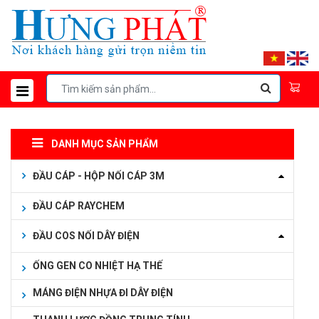
DANH MỤC SẢN PHẨM
ĐẦU CÁP - HỘP NỐI CÁP 3M
ĐẦU CÁP RAYCHEM
ĐẦU COS NỐI DÂY ĐIỆN
ỐNG GEN CO NHIỆT HẠ THẾ
MÁNG ĐIỆN NHỰA ĐI DÂY ĐIỆN