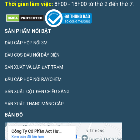
Thời gian làm việc:
8h00 - 18h00 từ thứ 2 đến thứ 7.
SẢN PHẨM NỔI BẬT
ĐẦU CÁP HỘP NỐI 3M
ĐẦU COS ĐẤU NỐI DÂY ĐIỆN
SẢN XUẤT VÀ LẮP ĐẶT TRẠM
ĐẦU CÁP HỘP NỐI RAYCHEM
SẢN XUẤT CỘT ĐÈN CHIẾU SÁNG
SẢN XUẤT THANG MÁNG CÁP
BẢN ĐỒ