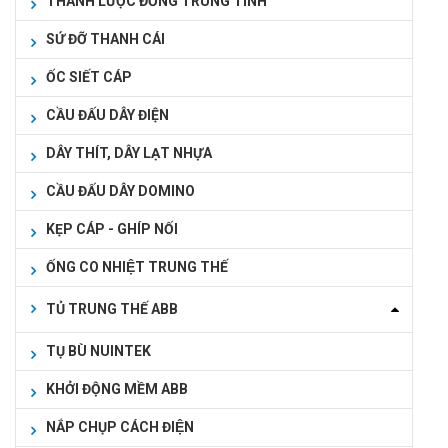
THANH LƯỢC ĐỒNG TRUNG TÍNH
SỨ ĐỠ THANH CÁI
ỐC SIẾT CÁP
CẦU ĐẤU DÂY ĐIỆN
DÂY THÍT, DÂY LẠT NHỰA
CẦU ĐẤU DÂY DOMINO
KẸP CÁP - GHÍP NỐI
ỐNG CO NHIỆT TRUNG THẾ
TỦ TRUNG THẾ ABB
TỤ BÙ NUINTEK
KHỞI ĐỘNG MỀM ABB
NẮP CHỤP CÁCH ĐIỆN