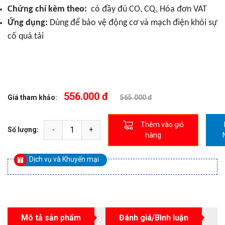
Chứng chỉ kèm theo:
có đầy đủ CO, CQ, Hóa đơn VAT
Ứng dụng:
Dùng để bảo vệ động cơ và mạch điện khỏi sự
cố quá tải
556.000 đ
Giá tham khảo:
565.000 đ
Thêm vào giỏ
Số lượng:
hàng
Dịch vụ và Khuyến mại
Mô tả sản phẩm
Đánh giá/Bình luận