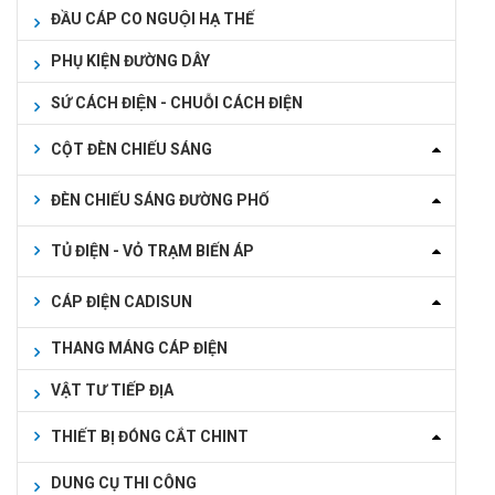
ĐẦU CÁP CO NGUỘI HẠ THẾ
PHỤ KIỆN ĐƯỜNG DÂY
SỨ CÁCH ĐIỆN - CHUỖI CÁCH ĐIỆN
CỘT ĐÈN CHIẾU SÁNG
ĐÈN CHIẾU SÁNG ĐƯỜNG PHỐ
TỦ ĐIỆN - VỎ TRẠM BIẾN ÁP
CÁP ĐIỆN CADISUN
THANG MÁNG CÁP ĐIỆN
VẬT TƯ TIẾP ĐỊA
THIẾT BỊ ĐÓNG CẮT CHINT
DUNG CỤ THI CÔNG