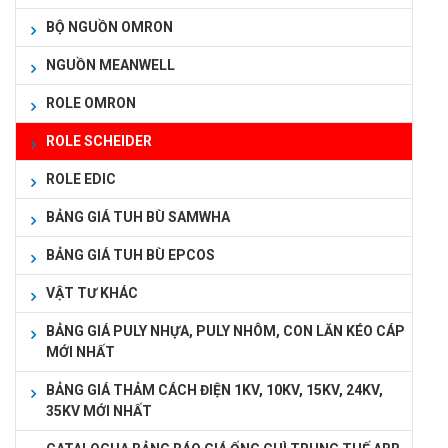
BỘ NGUỒN OMRON
NGUỒN MEANWELL
ROLE OMRON
ROLE SCHEIDER
ROLE EDIC
BẢNG GIÁ TUH BÙ SAMWHA
BẢNG GIÁ TUH BÙ EPCOS
VẬT TƯ KHÁC
BẢNG GIÁ PULY NHỰA, PULY NHÔM, CON LĂN KÉO CÁP
MỚI NHẤT
BẢNG GIÁ THẢM CÁCH ĐIỆN 1KV, 10KV, 15KV, 24KV,
35KV MỚI NHẤT