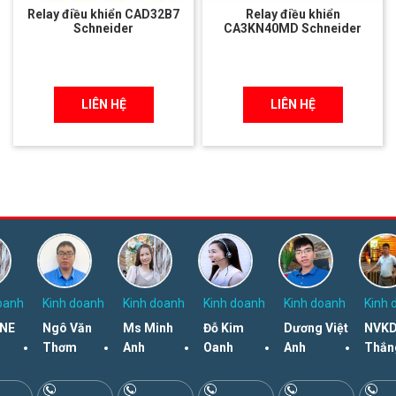
Relay điều khiển CAD32B7
Relay điều khiển
Schneider
CA3KN40MD Schneider
LIÊN HỆ
LIÊN HỆ
oanh
Kinh doanh
Kinh doanh
Kinh doanh
Kinh doanh
Kinh 
NE
Ngô Văn
Ms Minh
Đỗ Kim
Dương Việt
NVKD
Thơm
Anh
Oanh
Anh
Thắn