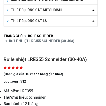
BẢNG GIÁ ĐỒNG THANH CÁI BUSBAR MỚI NHẤT
THIẾT BỊ ĐÓNG CẮT MITSUBISHI
THIẾT BỊ ĐÓNG CẮT LS
TRANG CHỦ
ROLE SCHEIDER
RƠ LE NHIỆT LRE355 SCHNEIDER (30-40A)
Rơ le nhiệt LRE355 Schneider (30-40A)
(Đánh giá của 10 khách hàng gần nhất)
Lượt xem : 512
Mã hiệu:
LRE355
Thương hiệu:
Schneider
Bảo hành:
12 tháng