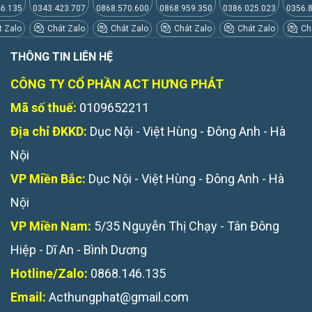
46.135
0343.423.707
0868.570.600
0868.959.350
0386.025.023
0356.
 Zalo
Chát Zalo
Chát Zalo
Chát Zalo
Chát Zalo
Chá
THÔNG TIN LIÊN HỆ
CÔNG TY CỔ PHẦN ACT HƯNG PHÁT
Mã số thuế:
0109652211
Địa chỉ ĐKKD:
Dục Nội - Việt Hùng - Đông Anh - Hà
Nội
VP Miền Bắc:
Dục Nội - Việt Hùng - Đông Anh - Hà
Nội
VP Miền Nam:
5/35 Nguyễn Thị Chạy - Tân Đông
Hiệp - Dĩ An - Bình Dương
Hotline/Zalo:
0868.146.135
Email:
Acthungphat@gmail.com