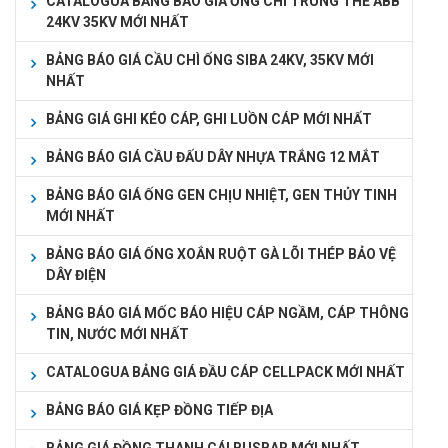
CATALOGUA BẢNG BÁO GIÁ ỐNG CHÌ TRUNG THẾ ABB
24KV 35KV MỚI NHẤT
BẢNG BÁO GIÁ CẦU CHÌ ỐNG SIBA 24KV, 35KV MỚI
NHẤT
BẢNG GIÁ GHI KÉO CÁP, GHI LUỒN CÁP MỚI NHẤT
BẢNG BÁO GIÁ CẦU ĐẤU DÂY NHỰA TRẮNG 12 MẮT
BẢNG BÁO GIÁ ỐNG GEN CHỊU NHIỆT, GEN THỦY TINH
MỚI NHẤT
BẢNG BÁO GIÁ ỐNG XOẮN RUỘT GÀ LÕI THÉP BẢO VỆ
DÂY ĐIỆN
BẢNG BÁO GIÁ MỐC BÁO HIỆU CÁP NGẦM, CÁP THÔNG
TIN, NƯỚC MỚI NHẤT
CATALOGUA BẢNG GIÁ ĐẦU CÁP CELLPACK MỚI NHẤT
BẢNG BÁO GIÁ KẸP ĐỒNG TIẾP ĐỊA