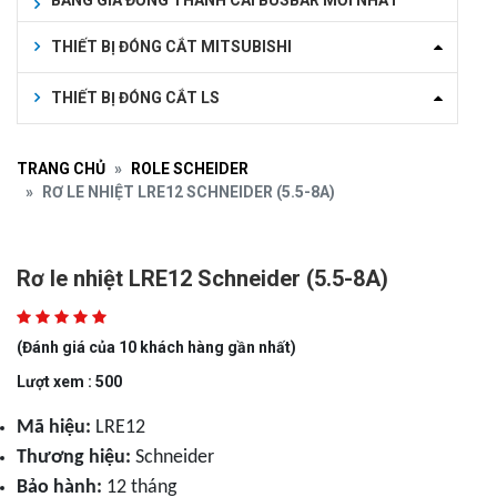
BẢNG GIÁ ĐỒNG THANH CÁI BUSBAR MỚI NHẤT
THIẾT BỊ ĐÓNG CẮT MITSUBISHI
THIẾT BỊ ĐÓNG CẮT LS
TRANG CHỦ
ROLE SCHEIDER
RƠ LE NHIỆT LRE12 SCHNEIDER (5.5-8A)
Rơ le nhiệt LRE12 Schneider (5.5-8A)
(Đánh giá của 10 khách hàng gần nhất)
Lượt xem : 500
Mã hiệu:
LRE12
Thương hiệu:
Schneider
Bảo hành:
12 tháng