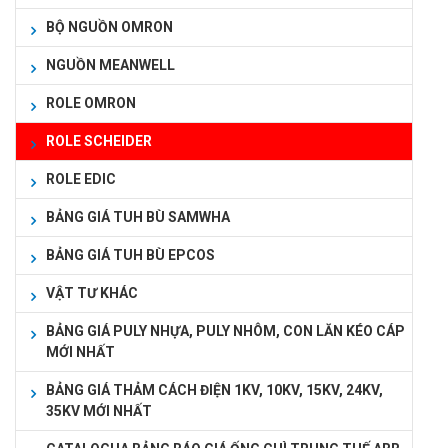
BỘ NGUỒN OMRON
NGUỒN MEANWELL
ROLE OMRON
ROLE SCHEIDER
ROLE EDIC
BẢNG GIÁ TUH BÙ SAMWHA
BẢNG GIÁ TUH BÙ EPCOS
VẬT TƯ KHÁC
BẢNG GIÁ PULY NHỰA, PULY NHÔM, CON LĂN KÉO CÁP
MỚI NHẤT
BẢNG GIÁ THẢM CÁCH ĐIỆN 1KV, 10KV, 15KV, 24KV,
35KV MỚI NHẤT