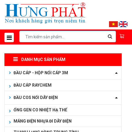
DANH MỤC SẢN PHẨM
ĐẦU CÁP - HỘP NỐI CÁP 3M
ĐẦU CÁP RAYCHEM
ĐẦU COS NỐI DÂY ĐIỆN
ỐNG GEN CO NHIỆT HẠ THẾ
MÁNG ĐIỆN NHỰA ĐI DÂY ĐIỆN