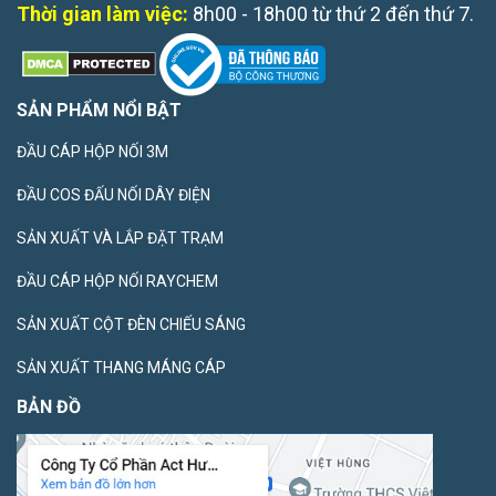
Thời gian làm việc:
8h00 - 18h00 từ thứ 2 đến thứ 7.
SẢN PHẨM NỔI BẬT
ĐẦU CÁP HỘP NỐI 3M
ĐẦU COS ĐẤU NỐI DÂY ĐIỆN
SẢN XUẤT VÀ LẮP ĐẶT TRẠM
ĐẦU CÁP HỘP NỐI RAYCHEM
SẢN XUẤT CỘT ĐÈN CHIẾU SÁNG
SẢN XUẤT THANG MÁNG CÁP
BẢN ĐỒ