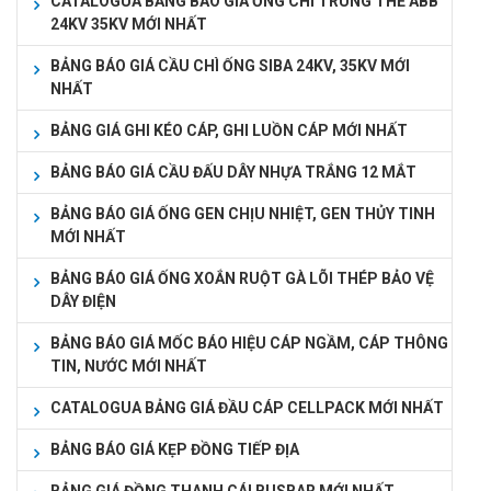
CATALOGUA BẢNG BÁO GIÁ ỐNG CHÌ TRUNG THẾ ABB
24KV 35KV MỚI NHẤT
BẢNG BÁO GIÁ CẦU CHÌ ỐNG SIBA 24KV, 35KV MỚI
NHẤT
BẢNG GIÁ GHI KÉO CÁP, GHI LUỒN CÁP MỚI NHẤT
BẢNG BÁO GIÁ CẦU ĐẤU DÂY NHỰA TRẮNG 12 MẮT
BẢNG BÁO GIÁ ỐNG GEN CHỊU NHIỆT, GEN THỦY TINH
MỚI NHẤT
BẢNG BÁO GIÁ ỐNG XOẮN RUỘT GÀ LÕI THÉP BẢO VỆ
DÂY ĐIỆN
BẢNG BÁO GIÁ MỐC BÁO HIỆU CÁP NGẦM, CÁP THÔNG
TIN, NƯỚC MỚI NHẤT
CATALOGUA BẢNG GIÁ ĐẦU CÁP CELLPACK MỚI NHẤT
BẢNG BÁO GIÁ KẸP ĐỒNG TIẾP ĐỊA