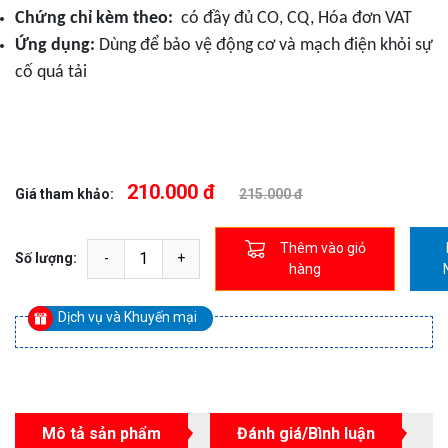
Chứng chỉ kèm theo:
có đầy đủ CO, CQ, Hóa đơn VAT
Ứng dụng:
Dùng để bảo vệ động cơ và mạch điện khỏi sự
cố quá tải
210.000 đ
Giá tham khảo:
215.000 đ
Thêm vào giỏ
Số lượng:
hàng
Dịch vụ và Khuyến mại
Mô tả sản phẩm
Đánh giá/Bình luận