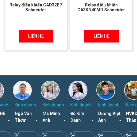
Relay điều khiển CAD32B7
Relay điều khiển
Schneider
CA3KN40MD Schneider
LIÊN HỆ
LIÊN HỆ
oanh
Kinh doanh
Kinh doanh
Kinh doanh
Kinh doanh
Kinh 
NE
Ngô Văn
Ms Minh
Đỗ Kim
Dương Việt
NVKD
Thơm
Anh
Oanh
Anh
Thắn