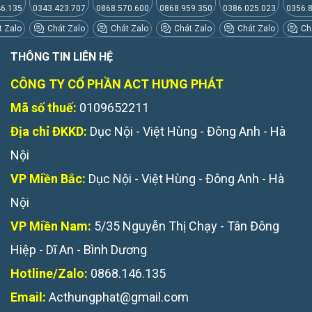
46.135
0343.423.707
0868.570.600
0868.959.350
0386.025.023
0356.
 Zalo
Chát Zalo
Chát Zalo
Chát Zalo
Chát Zalo
Chá
THÔNG TIN LIÊN HỆ
CÔNG TY CỔ PHẦN ACT HƯNG PHÁT
Mã số thuế:
0109652211
Địa chỉ ĐKKD:
Dục Nội - Việt Hùng - Đông Anh - Hà
Nội
VP Miền Bắc:
Dục Nội - Việt Hùng - Đông Anh - Hà
Nội
VP Miền Nam:
5/35 Nguyễn Thị Chạy - Tân Đông
Hiệp - Dĩ An - Bình Dương
Hotline/Zalo:
0868.146.135
Email:
Acthungphat@gmail.com