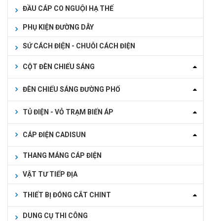
ĐẦU CÁP CO NGUỘI HẠ THẾ
PHỤ KIỆN ĐƯỜNG DÂY
SỨ CÁCH ĐIỆN - CHUỖI CÁCH ĐIỆN
CỘT ĐÈN CHIẾU SÁNG
ĐÈN CHIẾU SÁNG ĐƯỜNG PHỐ
TỦ ĐIỆN - VỎ TRẠM BIẾN ÁP
CÁP ĐIỆN CADISUN
THANG MÁNG CÁP ĐIỆN
VẬT TƯ TIẾP ĐỊA
THIẾT BỊ ĐÓNG CẮT CHINT
DUNG CỤ THI CÔNG