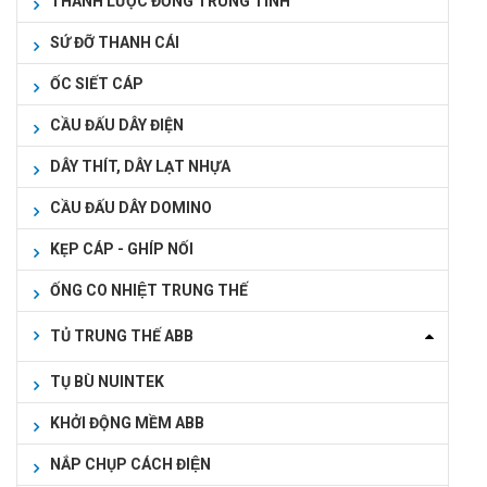
THANH LƯỢC ĐỒNG TRUNG TÍNH
SỨ ĐỠ THANH CÁI
ỐC SIẾT CÁP
CẦU ĐẤU DÂY ĐIỆN
DÂY THÍT, DÂY LẠT NHỰA
CẦU ĐẤU DÂY DOMINO
KẸP CÁP - GHÍP NỐI
ỐNG CO NHIỆT TRUNG THẾ
TỦ TRUNG THẾ ABB
TỤ BÙ NUINTEK
KHỞI ĐỘNG MỀM ABB
NẮP CHỤP CÁCH ĐIỆN