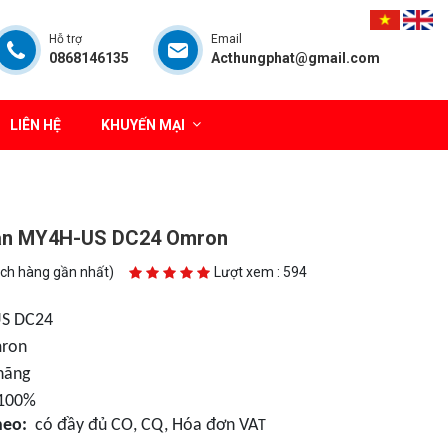
Hỗ trợ
Email
0868146135
Acthungphat@gmail.com
LIÊN HỆ
KHUYẾN MẠI
gian MY4H-US DC24 Omron
ách hàng gần nhất)
Lượt xem : 594
S DC24
ron
hãng
100%
heo:
có đầy đủ CO, CQ, Hóa đơn VA
T