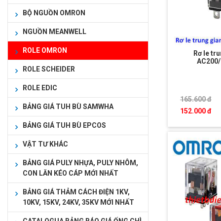
BỘ NGUỒN OMRON
NGUỒN MEANWELL
ROLE OMRON
Rơ le tr
AC200/
ROLE SCHEIDER
ROLE EDIC
165.600 đ
BẢNG GIÁ TUH BÙ SAMWHA
152.000 đ
BẢNG GIÁ TUH BÙ EPCOS
VẬT TƯ KHÁC
BẢNG GIÁ PULY NHỰA, PULY NHÔM,
CON LĂN KÉO CÁP MỚI NHẤT
BẢNG GIÁ THẢM CÁCH ĐIỆN 1KV,
10KV, 15KV, 24KV, 35KV MỚI NHẤT