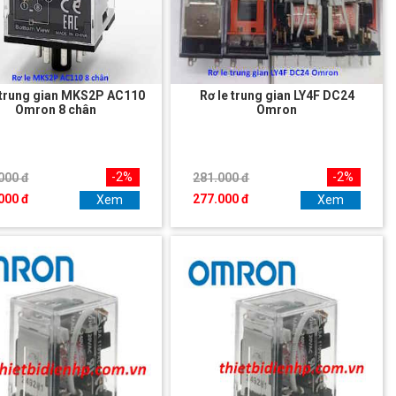
 trung gian MKS2P AC110
Rơ le trung gian LY4F DC24
Omron 8 chân
Omron
-2%
-2%
000 đ
281.000 đ
000 đ
277.000 đ
Xem
Xem