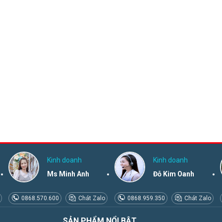
Kinh doanh
Kinh doanh
Ms Minh Anh
Đỗ Kim Oanh
0868.570.600
Chát Zalo
0868.959.350
Chát Zalo
SẢN PHẨM NỔI BẬT