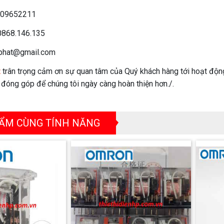
09652211
868.146.135
phat@gmail.com
t
trân trọng cảm ơn sự quan tâm của Quý khách hàng tới hoạt độn
n đóng góp để chúng tôi ngày càng hoàn thiện hơn./.
ẨM CÙNG TÍNH NĂNG