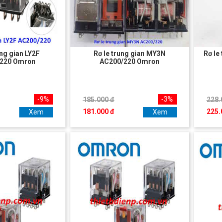
ung gian LY2F
Rơ le trung gian MY3N
Rơ le
220 Omron
AC200/220 Omron
-9%
-3%
185.000 đ
228.
181.000 đ
225.
Xem
Xem