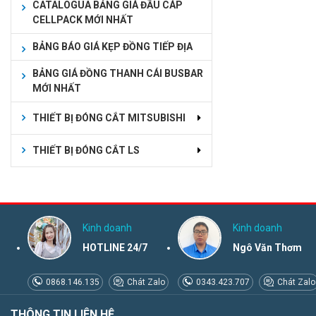
CATALOGUA BẢNG GIÁ ĐẦU CÁP
CELLPACK MỚI NHẤT
BẢNG BÁO GIÁ KẸP ĐỒNG TIẾP ĐỊA
BẢNG GIÁ ĐỒNG THANH CÁI BUSBAR
MỚI NHẤT
THIẾT BỊ ĐÓNG CẮT MITSUBISHI
THIẾT BỊ ĐÓNG CẮT LS
Kinh doanh
Kinh doanh
HOTLINE 24/7
Ngô Văn Thơm
0868.146.135
Chát Zalo
0343.423.707
Chát Zalo
THÔNG TIN LIÊN HỆ