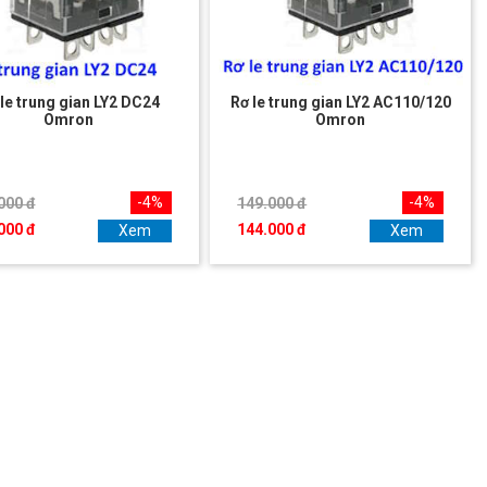
le trung gian LY2 DC24
Rơ le trung gian LY2 AC110/120
Omron
Omron
-4%
-4%
000 đ
149.000 đ
000 đ
144.000 đ
Xem
Xem