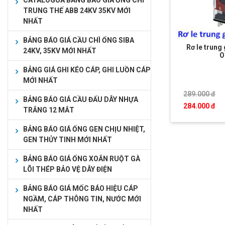
CATALOGUA BẢNG BÁO GIÁ ỐNG CHÌ
TRUNG THẾ ABB 24KV 35KV MỚI
NHẤT
BẢNG BÁO GIÁ CẦU CHÌ ỐNG SIBA
Rơ le trung
24KV, 35KV MỚI NHẤT
O
BẢNG GIÁ GHI KÉO CÁP, GHI LUỒN CÁP
MỚI NHẤT
289.000 đ
BẢNG BÁO GIÁ CẦU ĐẤU DÂY NHỰA
284.000 đ
TRẮNG 12 MẮT
BẢNG BÁO GIÁ ỐNG GEN CHỊU NHIỆT,
GEN THỦY TINH MỚI NHẤT
BẢNG BÁO GIÁ ỐNG XOẮN RUỘT GÀ
LÕI THÉP BẢO VỆ DÂY ĐIỆN
BẢNG BÁO GIÁ MỐC BÁO HIỆU CÁP
NGẦM, CÁP THÔNG TIN, NƯỚC MỚI
NHẤT