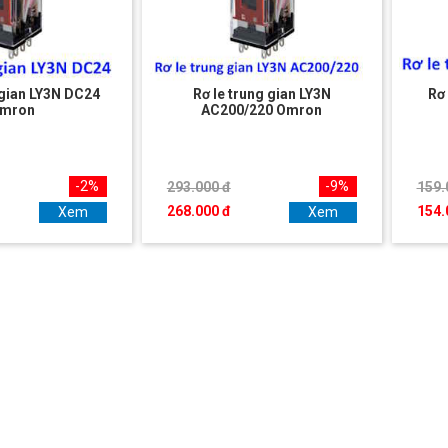
 gian LY3N DC24
Rơ le trung gian LY3N
Rơ 
mron
AC200/220 Omron
-2%
-9%
293.000 đ
159.
268.000 đ
154.
Xem
Xem