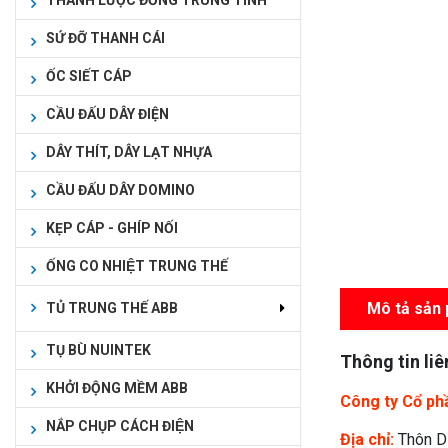
THANH LƯỢC ĐỒNG TRUNG TÍNH
SỨ ĐỠ THANH CÁI
ỐC SIẾT CÁP
CẦU ĐẤU DÂY ĐIỆN
DÂY THÍT, DÂY LẠT NHỰA
CẦU ĐẤU DÂY DOMINO
KẸP CÁP - GHÍP NỐI
ỐNG CO NHIỆT TRUNG THẾ
Mô tả sản
TỦ TRUNG THẾ ABB
TỤ BÙ NUINTEK
Thông tin liê
KHỞI ĐỘNG MỀM ABB
Công ty Cổ ph
NẮP CHỤP CÁCH ĐIỆN
Địa chỉ:
Thôn D