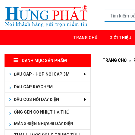
TRANG CHỦ
GIỚI THIỆU
TRANG CHỦ
DANH MỤC SẢN PHẨM
ĐẦU CÁP - HỘP NỐI CÁP 3M
ĐẦU CÁP RAYCHEM
ĐẦU COS NỐI DÂY ĐIỆN
ỐNG GEN CO NHIỆT HẠ THẾ
MÁNG ĐIỆN NHỰA ĐI DÂY ĐIỆN