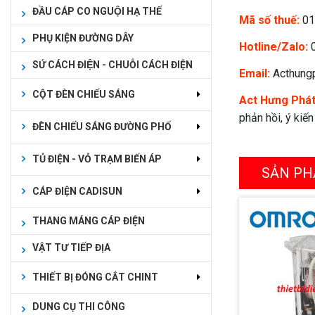
ĐẦU CÁP CO NGUỘI HẠ THẾ
Mã số thuế:
01
PHỤ KIỆN ĐƯỜNG DÂY
Hotline/Zalo:
0
SỨ CÁCH ĐIỆN - CHUỖI CÁCH ĐIỆN
Email:
Acthung
CỘT ĐÈN CHIẾU SÁNG
Act Hưng Phá
phản hồi, ý kiế
ĐÈN CHIẾU SÁNG ĐƯỜNG PHỐ
TỦ ĐIỆN - VỎ TRẠM BIẾN ÁP
SẢN PH
CÁP ĐIỆN CADISUN
THANG MÁNG CÁP ĐIỆN
VẬT TƯ TIẾP ĐỊA
THIẾT BỊ ĐÓNG CẮT CHINT
DUNG CỤ THI CÔNG