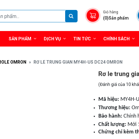
Giỏ hàng
(0)Sản phẩm
SẢN PHẨM
DỊCH VỤ
TIN TỨC
CHÍNH SÁCH
ROLE OMRON
RƠ LE TRUNG GIAN MY4H-US DC24 OMRON
Rơ le trung 
(Đánh giá của 10 kh
Mã hiệu:
MY4H-U
Thương hiệu:
Om
Bảo hành:
Chính 
Chất lượng:
Mới 
Chứng chỉ kèm t