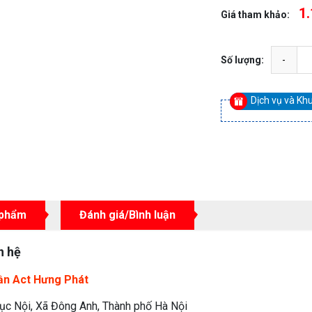
1.
Giá tham khảo:
Số lượng:
Dịch vụ và Kh
 phẩm
Đánh giá/Bình luận
n hệ
ần Act Hưng Phát
ục Nội, Xã Đông Anh, Thành phố Hà Nội