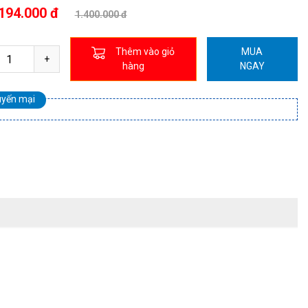
194.000 đ
1.400.000 đ
Thêm vào giỏ
MUA
hàng
NGAY
uyến mại