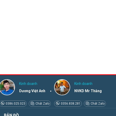
Kinh doanh
Kinh doanh
Dương Việt Anh
NVKD Mr Thắng
0386.025.023
Chát Zalo
0356.838.281
Chát Zalo
BẢN ĐỒ