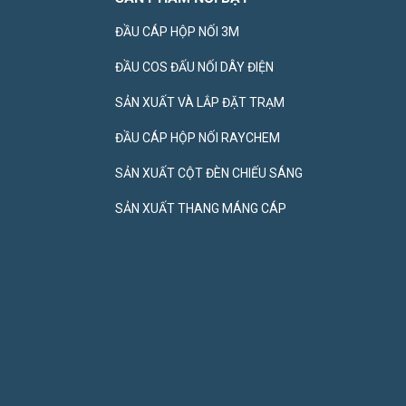
ĐẦU CÁP HỘP NỐI 3M
ĐẦU COS ĐẤU NỐI DÂY ĐIỆN
SẢN XUẤT VÀ LẮP ĐẶT TRẠM
ĐẦU CÁP HỘP NỐI RAYCHEM
SẢN XUẤT CỘT ĐÈN CHIẾU SÁNG
SẢN XUẤT THANG MÁNG CÁP