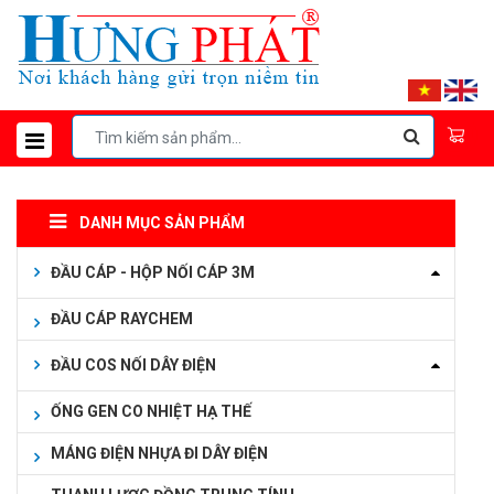
DANH MỤC SẢN PHẨM
ĐẦU CÁP - HỘP NỐI CÁP 3M
ĐẦU CÁP RAYCHEM
ĐẦU COS NỐI DÂY ĐIỆN
ỐNG GEN CO NHIỆT HẠ THẾ
MÁNG ĐIỆN NHỰA ĐI DÂY ĐIỆN