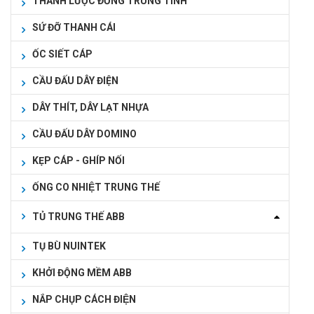
THANH LƯỢC ĐỒNG TRUNG TÍNH
SỨ ĐỠ THANH CÁI
ỐC SIẾT CÁP
CẦU ĐẤU DÂY ĐIỆN
DÂY THÍT, DÂY LẠT NHỰA
CẦU ĐẤU DÂY DOMINO
KẸP CÁP - GHÍP NỐI
ỐNG CO NHIỆT TRUNG THẾ
TỦ TRUNG THẾ ABB
TỤ BÙ NUINTEK
KHỞI ĐỘNG MỀM ABB
NẮP CHỤP CÁCH ĐIỆN