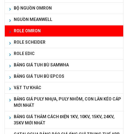
BỘ NGUỒN OMRON
NGUỒN MEANWELL
ROLE OMRON
ROLE SCHEIDER
ROLE EDIC
BẢNG GIÁ TUH BÙ SAMWHA
BẢNG GIÁ TUH BÙ EPCOS
VẬT TƯ KHÁC
BẢNG GIÁ PULY NHỰA, PULY NHÔM, CON LĂN KÉO CÁP
MỚI NHẤT
BẢNG GIÁ THẢM CÁCH ĐIỆN 1KV, 10KV, 15KV, 24KV,
35KV MỚI NHẤT