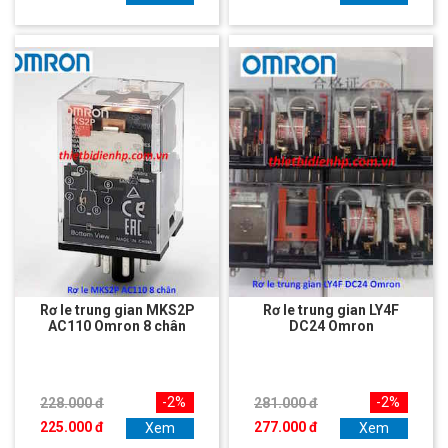
Rơ le trung gian MKS2P
Rơ le trung gian LY4F
AC110 Omron 8 chân
DC24 Omron
-2%
-2%
228.000 đ
281.000 đ
225.000 đ
277.000 đ
Xem
Xem