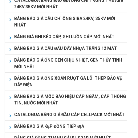
CATALOGUA BẢNG BÁO GIÁ ỐNG CHÌ TRUNG THẾ ABB
24KV 35KV MỚI NHẤT
BẢNG BÁO GIÁ CẦU CHÌ ỐNG SIBA 24KV, 35KV MỚI
NHẤT
BẢNG GIÁ GHI KÉO CÁP, GHI LUỒN CÁP MỚI NHẤT
BẢNG BÁO GIÁ CẦU ĐẤU DÂY NHỰA TRẮNG 12 MẮT
BẢNG BÁO GIÁ ỐNG GEN CHỊU NHIỆT, GEN THỦY TINH
MỚI NHẤT
BẢNG BÁO GIÁ ỐNG XOẮN RUỘT GÀ LÕI THÉP BẢO VỆ
DÂY ĐIỆN
BẢNG BÁO GIÁ MỐC BÁO HIỆU CÁP NGẦM, CÁP THÔNG
TIN, NƯỚC MỚI NHẤT
CATALOGUA BẢNG GIÁ ĐẦU CÁP CELLPACK MỚI NHẤT
BẢNG BÁO GIÁ KẸP ĐỒNG TIẾP ĐỊA