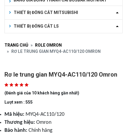
BẢNG GIÁ ĐỒNG THANH CÁI BUSBAR MỚI NHẤT
THIẾT BỊ ĐÓNG CẮT MITSUBISHI
THIẾT BỊ ĐÓNG CẮT LS
TRANG CHỦ
ROLE OMRON
RƠ LE TRUNG GIAN MYQ4-AC110/120 OMRON
Rơ le trung gian MYQ4-AC110/120 Omron
(Đánh giá của 10 khách hàng gần nhất)
Lượt xem : 555
Mã hiệu:
MYQ4-AC110/120
Thương hiệu:
Omron
Bảo hành:
Chính hãng