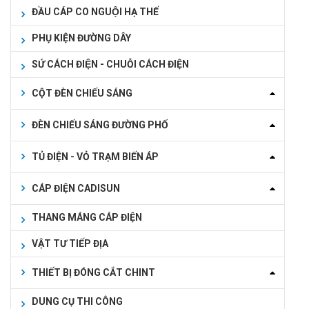
ĐẦU CÁP CO NGUỘI HẠ THẾ
PHỤ KIỆN ĐƯỜNG DÂY
SỨ CÁCH ĐIỆN - CHUỖI CÁCH ĐIỆN
CỘT ĐÈN CHIẾU SÁNG
ĐÈN CHIẾU SÁNG ĐƯỜNG PHỐ
TỦ ĐIỆN - VỎ TRẠM BIẾN ÁP
CÁP ĐIỆN CADISUN
THANG MÁNG CÁP ĐIỆN
VẬT TƯ TIẾP ĐỊA
THIẾT BỊ ĐÓNG CẮT CHINT
DUNG CỤ THI CÔNG