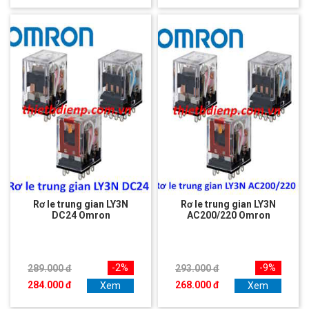
Rơ le trung gian LY3N
Rơ le trung gian LY3N
DC24 Omron
AC200/220 Omron
-2%
-9%
289.000 đ
293.000 đ
284.000 đ
268.000 đ
Xem
Xem