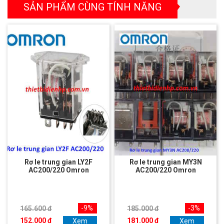
SẢN PHẨM CÙNG TÍNH NĂNG
Rơ le trung gian LY2F
Rơ le trung gian MY3N
AC200/220 Omron
AC200/220 Omron
-9%
-3%
165.600 đ
185.000 đ
152.000 đ
181.000 đ
Xem
Xem