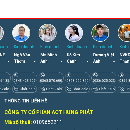
oanh
Kinh doanh
Kinh doanh
Kinh doanh
Kinh doanh
Kinh 
NE
Ngô Văn
Ms Minh
Đỗ Kim
Dương Việt
NVKD
Thơm
Anh
Oanh
Anh
Thắn
46.135
0343.423.707
0868.570.600
0868.959.350
0386.025.023
0356.
 Zalo
Chát Zalo
Chát Zalo
Chát Zalo
Chát Zalo
Chá
THÔNG TIN LIÊN HỆ
CÔNG TY CỔ PHẦN ACT HƯNG PHÁT
Mã số thuế:
0109652211