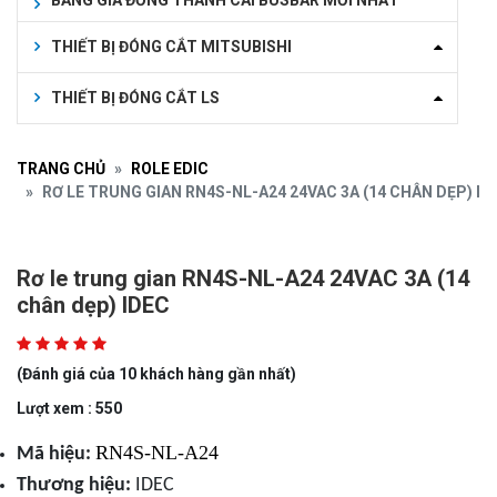
BẢNG GIÁ ĐỒNG THANH CÁI BUSBAR MỚI NHẤT
THIẾT BỊ ĐÓNG CẮT MITSUBISHI
THIẾT BỊ ĐÓNG CẮT LS
TRANG CHỦ
ROLE EDIC
RƠ LE TRUNG GIAN RN4S-NL-A24 24VAC 3A (14 CHÂN DẸP) ID
Rơ le trung gian RN4S-NL-A24 24VAC 3A (14
chân dẹp) IDEC
(Đánh giá của 10 khách hàng gần nhất)
Lượt xem : 550
RN4S-NL-A24
Mã hiệu:
Thương hiệu:
IDEC