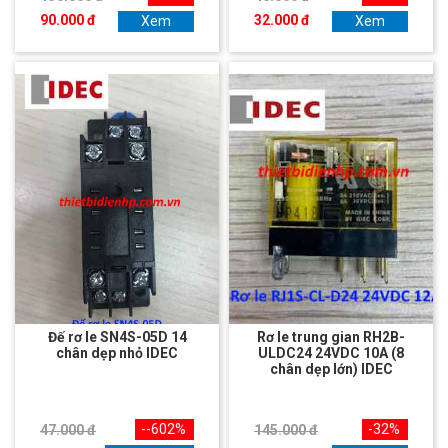
90.000 đ
32.000 đ
Xem
Xem
Đế rơ le SN4S-05D 14
Rơ le trung gian RH2B-
chân dẹp nhỏ IDEC
ULDC24 24VDC 10A (8
chân dẹp lớn) IDEC
--602%
-32%
47.000 đ
145.000 đ