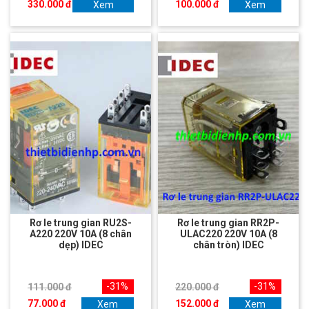
330.000 đ
100.000 đ
Xem
Xem
Rơ le trung gian RU2S-
Rơ le trung gian RR2P-
A220 220V 10A (8 chân
ULAC220 220V 10A (8
dẹp) IDEC
chân tròn) IDEC
-31%
-31%
111.000 đ
220.000 đ
77.000 đ
152.000 đ
Xem
Xem