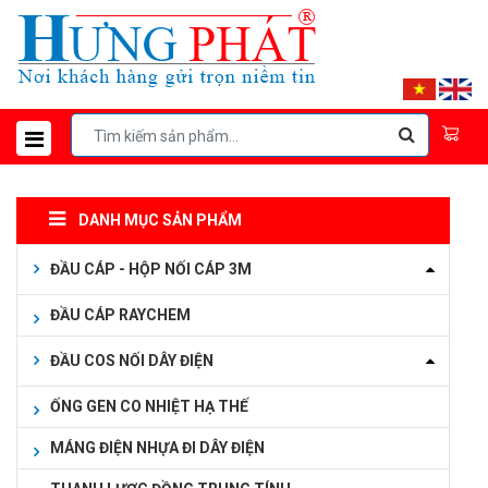
DANH MỤC SẢN PHẨM
ĐẦU CÁP - HỘP NỐI CÁP 3M
ĐẦU CÁP RAYCHEM
ĐẦU COS NỐI DÂY ĐIỆN
ỐNG GEN CO NHIỆT HẠ THẾ
MÁNG ĐIỆN NHỰA ĐI DÂY ĐIỆN