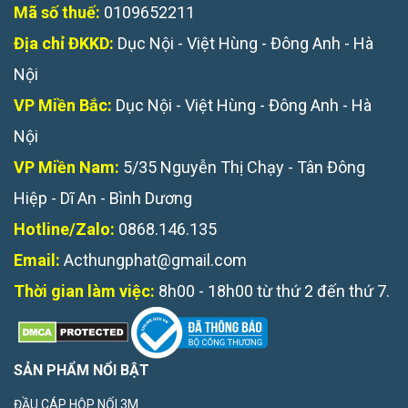
Mã số thuế:
0109652211
Địa chỉ ĐKKD:
Dục Nội - Việt Hùng - Đông Anh - Hà
Nội
VP Miền Bắc:
Dục Nội - Việt Hùng - Đông Anh - Hà
Nội
VP Miền Nam:
5/35 Nguyễn Thị Chạy - Tân Đông
Hiệp - Dĩ An - Bình Dương
Hotline/Zalo:
0868.146.135
Email:
Acthungphat@gmail.com
Thời gian làm việc:
8h00 - 18h00 từ thứ 2 đến thứ 7.
SẢN PHẨM NỔI BẬT
ĐẦU CÁP HỘP NỐI 3M