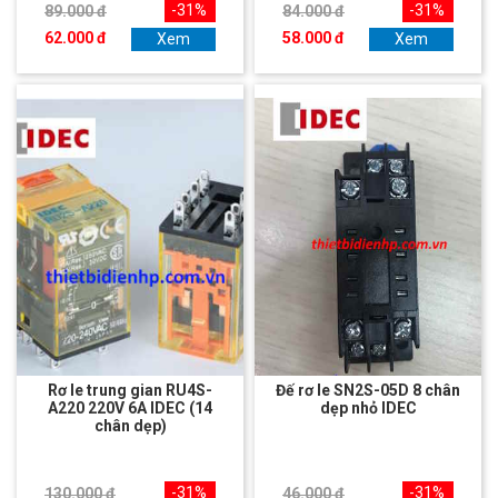
-31%
-31%
89.000 đ
84.000 đ
62.000 đ
58.000 đ
Xem
Xem
Rơ le trung gian RU4S-
Đế rơ le SN2S-05D 8 chân
A220 220V 6A IDEC (14
dẹp nhỏ IDEC
chân dẹp)
-31%
-31%
130.000 đ
46.000 đ