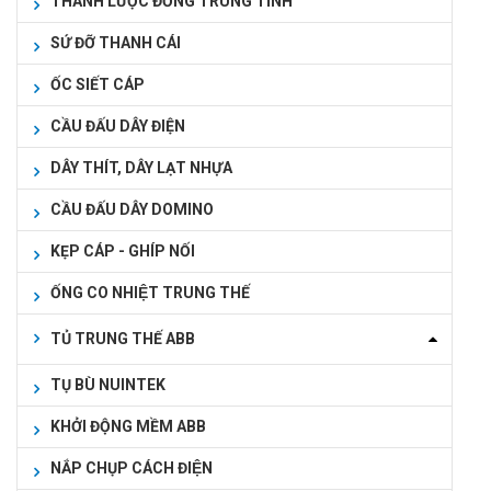
THANH LƯỢC ĐỒNG TRUNG TÍNH
SỨ ĐỠ THANH CÁI
ỐC SIẾT CÁP
CẦU ĐẤU DÂY ĐIỆN
DÂY THÍT, DÂY LẠT NHỰA
CẦU ĐẤU DÂY DOMINO
KẸP CÁP - GHÍP NỐI
ỐNG CO NHIỆT TRUNG THẾ
TỦ TRUNG THẾ ABB
TỤ BÙ NUINTEK
KHỞI ĐỘNG MỀM ABB
NẮP CHỤP CÁCH ĐIỆN