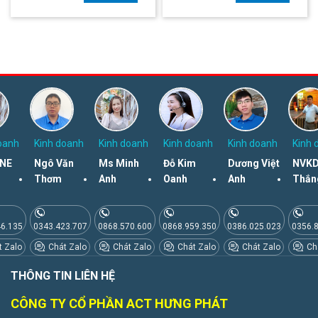
oanh
Kinh doanh
Kinh doanh
Kinh doanh
Kinh doanh
Kinh 
NE
Ngô Văn
Ms Minh
Đỗ Kim
Dương Việt
NVKD
Thơm
Anh
Oanh
Anh
Thắn
46.135
0343.423.707
0868.570.600
0868.959.350
0386.025.023
0356.
 Zalo
Chát Zalo
Chát Zalo
Chát Zalo
Chát Zalo
Chá
THÔNG TIN LIÊN HỆ
CÔNG TY CỔ PHẦN ACT HƯNG PHÁT