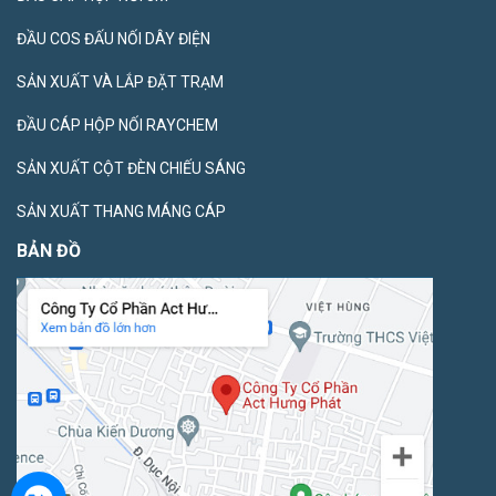
ĐẦU COS ĐẤU NỐI DÂY ĐIỆN
SẢN XUẤT VÀ LẮP ĐẶT TRẠM
ĐẦU CÁP HỘP NỐI RAYCHEM
SẢN XUẤT CỘT ĐÈN CHIẾU SÁNG
SẢN XUẤT THANG MÁNG CÁP
BẢN ĐỒ