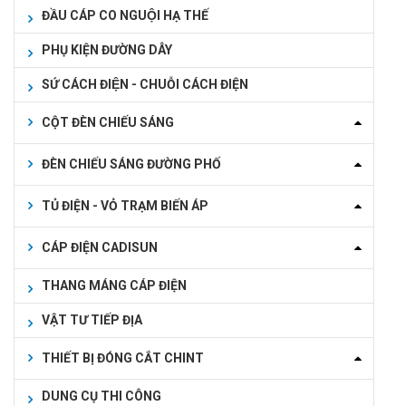
ĐẦU CÁP CO NGUỘI HẠ THẾ
PHỤ KIỆN ĐƯỜNG DÂY
SỨ CÁCH ĐIỆN - CHUỖI CÁCH ĐIỆN
CỘT ĐÈN CHIẾU SÁNG
ĐÈN CHIẾU SÁNG ĐƯỜNG PHỐ
TỦ ĐIỆN - VỎ TRẠM BIẾN ÁP
CÁP ĐIỆN CADISUN
THANG MÁNG CÁP ĐIỆN
VẬT TƯ TIẾP ĐỊA
THIẾT BỊ ĐÓNG CẮT CHINT
DUNG CỤ THI CÔNG