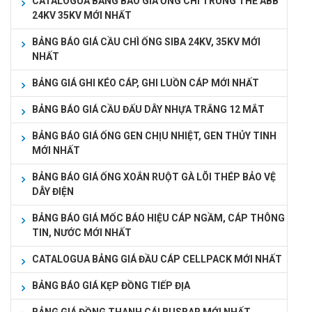
CATALOGUA BẢNG BÁO GIÁ ỐNG CHÌ TRUNG THẾ ABB
24KV 35KV MỚI NHẤT
BẢNG BÁO GIÁ CẦU CHÌ ỐNG SIBA 24KV, 35KV MỚI
NHẤT
BẢNG GIÁ GHI KÉO CÁP, GHI LUỒN CÁP MỚI NHẤT
BẢNG BÁO GIÁ CẦU ĐẤU DÂY NHỰA TRẮNG 12 MẮT
BẢNG BÁO GIÁ ỐNG GEN CHỊU NHIỆT, GEN THỦY TINH
MỚI NHẤT
BẢNG BÁO GIÁ ỐNG XOẮN RUỘT GÀ LÕI THÉP BẢO VỆ
DÂY ĐIỆN
BẢNG BÁO GIÁ MỐC BÁO HIỆU CÁP NGẦM, CÁP THÔNG
TIN, NƯỚC MỚI NHẤT
CATALOGUA BẢNG GIÁ ĐẦU CÁP CELLPACK MỚI NHẤT
BẢNG BÁO GIÁ KẸP ĐỒNG TIẾP ĐỊA