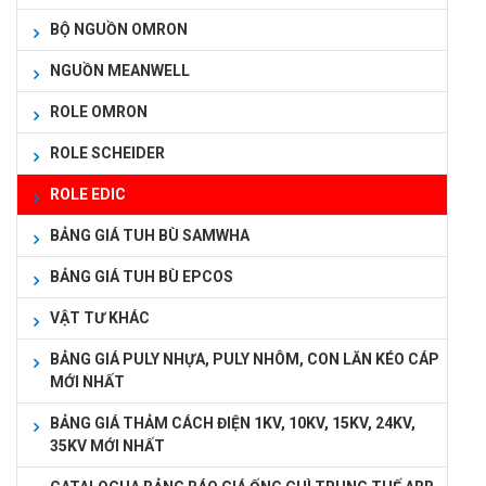
BỘ NGUỒN OMRON
NGUỒN MEANWELL
ROLE OMRON
ROLE SCHEIDER
ROLE EDIC
BẢNG GIÁ TUH BÙ SAMWHA
BẢNG GIÁ TUH BÙ EPCOS
VẬT TƯ KHÁC
BẢNG GIÁ PULY NHỰA, PULY NHÔM, CON LĂN KÉO CÁP
MỚI NHẤT
BẢNG GIÁ THẢM CÁCH ĐIỆN 1KV, 10KV, 15KV, 24KV,
35KV MỚI NHẤT