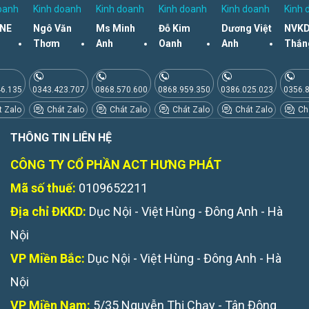
oanh
Kinh doanh
Kinh doanh
Kinh doanh
Kinh doanh
Kinh 
NE
Ngô Văn
Ms Minh
Đỗ Kim
Dương Việt
NVKD
Thơm
Anh
Oanh
Anh
Thắn
46.135
0343.423.707
0868.570.600
0868.959.350
0386.025.023
0356.
 Zalo
Chát Zalo
Chát Zalo
Chát Zalo
Chát Zalo
Chá
THÔNG TIN LIÊN HỆ
CÔNG TY CỔ PHẦN ACT HƯNG PHÁT
Mã số thuế:
0109652211
Địa chỉ ĐKKD:
Dục Nội - Việt Hùng - Đông Anh - Hà
Nội
VP Miền Bắc:
Dục Nội - Việt Hùng - Đông Anh - Hà
Nội
VP Miền Nam:
5/35 Nguyễn Thị Chạy - Tân Đông