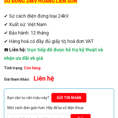
SỨ ĐỨNG 24kV HOÀNG LIÊN SƠN
✔
Sứ cách điện đứng loại 24kV
✔ Xuất sứ: Việt Nam
✔ Bảo hành: 12 tháng
✔ Hàng hoá có đầy đủ giấy tờ, hoá đơn VAT
☎️ Liên hệ:
trực tiếp để được hỗ trợ kỹ thuật và
nhận ưu đãi về giá
Tình trạng:
Còn hàng
Liên hệ
Giá tham khảo:
Bạn cần tư vấn mẫu này?
GỬI TIN NHẮN
Một cách đơn giản hơn. Hãy để lại số điện thoại