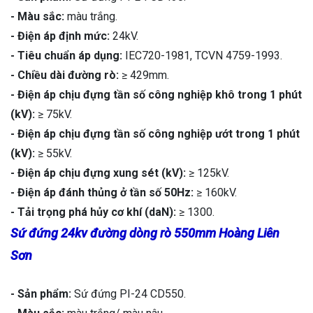
- Màu sắc:
màu trắng.
- Điện áp định mức:
24kV.
- Tiêu chuẩn áp dụng:
IEC720-1981, TCVN 4759-1993.
- Chiều dài đường rò:
≥ 429mm.
- Điện áp chịu đựng tần số công nghiệp khô trong 1 phút
(kV):
≥ 75kV.
- Điện áp chịu đựng tần số công nghiệp ướt trong 1 phút
(kV):
≥ 55kV.
- Điện áp chịu đựng xung sét (kV):
≥ 125kV.
- Điện áp đánh thủng ở tần số 50Hz:
≥ 160kV.
- Tải trọng phá hủy cơ khí (daN):
≥ 1300.
Sứ đứng 24kv đường dòng rò 550mm Hoàng Liên
Sơn
- Sản phẩm:
Sứ đứng PI-24 CD550.