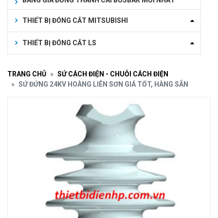
BẢNG GIÁ ĐỒNG THANH CÁI BUSBAR MỚI NHẤT
THIẾT BỊ ĐÓNG CẮT MITSUBISHI
THIẾT BỊ ĐÓNG CẮT LS
TRANG CHỦ
SỨ CÁCH ĐIỆN - CHUỖI CÁCH ĐIỆN
SỨ ĐỨNG 24KV HOÀNG LIÊN SƠN GIÁ TỐT, HÀNG SẴN