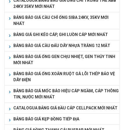
CATALOGUA BẢNG BÁO GIÁ ỐNG CHÌ TRUNG THẾ ABB
24KV 35KV MỚI NHẤT
BẢNG BÁO GIÁ CẦU CHÌ ỐNG SIBA 24KV, 35KV MỚI
NHẤT
BẢNG GIÁ GHI KÉO CÁP, GHI LUỒN CÁP MỚI NHẤT
BẢNG BÁO GIÁ CẦU ĐẤU DÂY NHỰA TRẮNG 12 MẮT
BẢNG BÁO GIÁ ỐNG GEN CHỊU NHIỆT, GEN THỦY TINH
MỚI NHẤT
BẢNG BÁO GIÁ ỐNG XOẮN RUỘT GÀ LÕI THÉP BẢO VỆ
DÂY ĐIỆN
BẢNG BÁO GIÁ MỐC BÁO HIỆU CÁP NGẦM, CÁP THÔNG
TIN, NƯỚC MỚI NHẤT
CATALOGUA BẢNG GIÁ ĐẦU CÁP CELLPACK MỚI NHẤT
BẢNG BÁO GIÁ KẸP ĐỒNG TIẾP ĐỊA