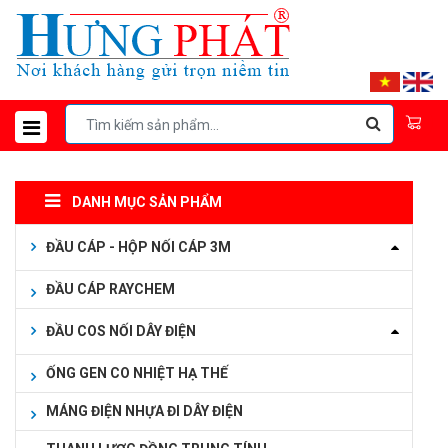
DANH MỤC SẢN PHẨM
ĐẦU CÁP - HỘP NỐI CÁP 3M
ĐẦU CÁP RAYCHEM
ĐẦU COS NỐI DÂY ĐIỆN
ỐNG GEN CO NHIỆT HẠ THẾ
MÁNG ĐIỆN NHỰA ĐI DÂY ĐIỆN