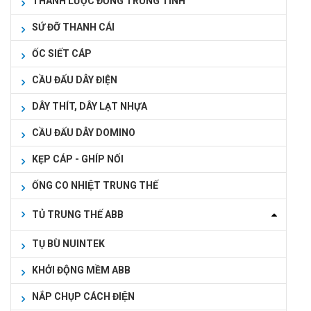
THANH LƯỢC ĐỒNG TRUNG TÍNH
SỨ ĐỠ THANH CÁI
ỐC SIẾT CÁP
CẦU ĐẤU DÂY ĐIỆN
DÂY THÍT, DÂY LẠT NHỰA
CẦU ĐẤU DÂY DOMINO
KẸP CÁP - GHÍP NỐI
ỐNG CO NHIỆT TRUNG THẾ
TỦ TRUNG THẾ ABB
TỤ BÙ NUINTEK
KHỞI ĐỘNG MỀM ABB
NẮP CHỤP CÁCH ĐIỆN