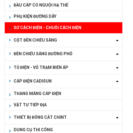
ĐẦU CÁP CO NGUỘI HẠ THẾ
PHỤ KIỆN ĐƯỜNG DÂY
SỨ CÁCH ĐIỆN - CHUỖI CÁCH ĐIỆN
CỘT ĐÈN CHIẾU SÁNG
ĐÈN CHIẾU SÁNG ĐƯỜNG PHỐ
TỦ ĐIỆN - VỎ TRẠM BIẾN ÁP
CÁP ĐIỆN CADISUN
THANG MÁNG CÁP ĐIỆN
VẬT TƯ TIẾP ĐỊA
THIẾT BỊ ĐÓNG CẮT CHINT
DUNG CỤ THI CÔNG