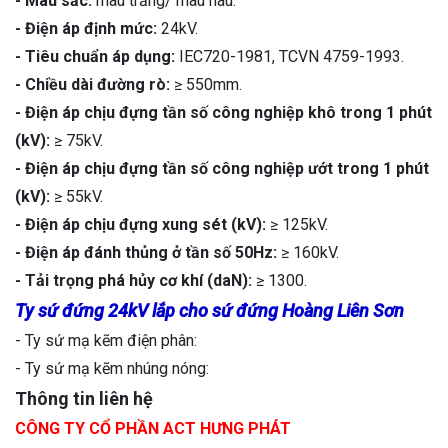
- Màu sắc:
màu trắng/ màu nâu.
- Điện áp định mức:
24kV.
- Tiêu chuẩn áp dụng:
IEC720-1981, TCVN 4759-1993.
- Chiều dài đường rò:
≥ 550mm.
- Điện áp chịu đựng tần số công nghiệp khô trong 1 phút
(kV):
≥ 75kV.
- Điện áp chịu đựng tần số công nghiệp ướt trong 1 phút
(kV):
≥ 55kV.
- Điện áp chịu đựng xung sét (kV):
≥ 125kV.
- Điện áp đánh thủng ở tần số 50Hz:
≥ 160kV.
- Tải trọng phá hủy cơ khí (daN):
≥ 1300.
Ty sứ đứng 24kV lắp cho sứ đứng Hoàng Liên Sơn
- Ty sứ mạ kẽm điện phân:
- Ty sứ mạ kẽm nhúng nóng:
Thông tin liên hệ
CÔNG TY CỔ PHẦN ACT HƯNG PHÁT