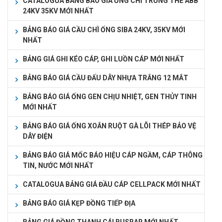
CATALOGUA BẢNG BÁO GIÁ ỐNG CHÌ TRUNG THẾ ABB
24KV 35KV MỚI NHẤT
BẢNG BÁO GIÁ CẦU CHÌ ỐNG SIBA 24KV, 35KV MỚI
NHẤT
BẢNG GIÁ GHI KÉO CÁP, GHI LUỒN CÁP MỚI NHẤT
BẢNG BÁO GIÁ CẦU ĐẤU DÂY NHỰA TRẮNG 12 MẮT
BẢNG BÁO GIÁ ỐNG GEN CHỊU NHIỆT, GEN THỦY TINH
MỚI NHẤT
BẢNG BÁO GIÁ ỐNG XOẮN RUỘT GÀ LÕI THÉP BẢO VỆ
DÂY ĐIỆN
BẢNG BÁO GIÁ MỐC BÁO HIỆU CÁP NGẦM, CÁP THÔNG
TIN, NƯỚC MỚI NHẤT
CATALOGUA BẢNG GIÁ ĐẦU CÁP CELLPACK MỚI NHẤT
BẢNG BÁO GIÁ KẸP ĐỒNG TIẾP ĐỊA