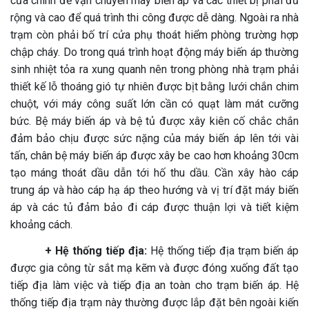
cửa chính để vận chuyển máy biến áp và các thiết bị phải đủ
rộng và cao để quá trình thi công được dễ dàng. Ngoài ra nhà
trạm còn phải bố trí cửa phụ thoát hiểm phòng trường hợp
chập cháy. Do trong quá trình hoạt động máy biến áp thường
sinh nhiệt tỏa ra xung quanh nên trong phòng nhà trạm phải
thiết kế lỗ thoáng gió tự nhiên được bịt bằng lưới chắn chim
chuột, với máy công suất lớn cần có quạt làm mát cưỡng
bức. Bệ máy biến áp và bệ tủ được xây kiên cố chắc chắn
đảm bảo chịu được sức nặng của máy biến áp lên tới vài
tấn, chân bệ máy biến áp được xây be cao hơn khoảng 30cm
tạo máng thoát dầu dẫn tới hố thu dầu. Cần xây hào cáp
trung áp và hào cáp hạ áp theo hướng và vị trí đặt máy biến
áp và các tủ đảm bảo đi cáp được thuận lợi và tiết kiệm
khoảng cách.
+ Hệ thống tiếp địa:
Hệ thống tiếp địa trạm biến áp
được gia công từ sắt mạ kẽm và được đóng xuống đất tạo
tiếp địa làm việc và tiếp địa an toàn cho trạm biến áp. Hệ
thống tiếp địa trạm này thường được lắp đặt bên ngoài kiến