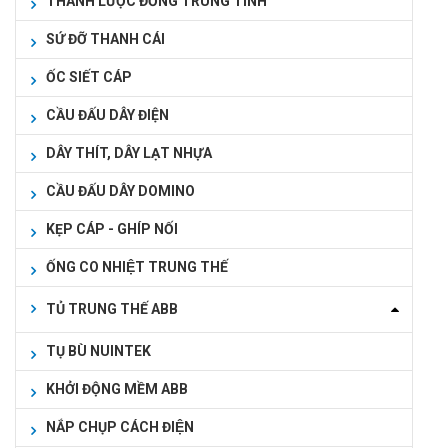
THANH LƯỢC ĐỒNG TRUNG TÍNH
SỨ ĐỠ THANH CÁI
ỐC SIẾT CÁP
CẦU ĐẤU DÂY ĐIỆN
DÂY THÍT, DÂY LẠT NHỰA
CẦU ĐẤU DÂY DOMINO
KẸP CÁP - GHÍP NỐI
ỐNG CO NHIỆT TRUNG THẾ
TỦ TRUNG THẾ ABB
TỤ BÙ NUINTEK
KHỞI ĐỘNG MỀM ABB
NẮP CHỤP CÁCH ĐIỆN