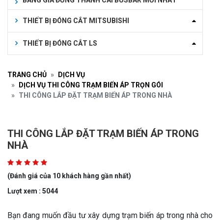
BẢNG GIÁ ĐỒNG THANH CÁI BUSBAR MỚI NHẤT
THIẾT BỊ ĐÓNG CẮT MITSUBISHI
THIẾT BỊ ĐÓNG CẮT LS
TRANG CHỦ
DỊCH VỤ
DỊCH VỤ THI CÔNG TRẠM BIẾN ÁP TRỌN GÓI
THI CÔNG LẮP ĐẶT TRẠM BIẾN ÁP TRONG NHÀ
THI CÔNG LẮP ĐẶT TRẠM BIẾN ÁP TRONG
NHÀ
(Đánh giá của 10 khách hàng gần nhất)
Lượt xem : 5044
Bạn đang muốn đầu tư xây dựng trạm biến áp trong nhà cho