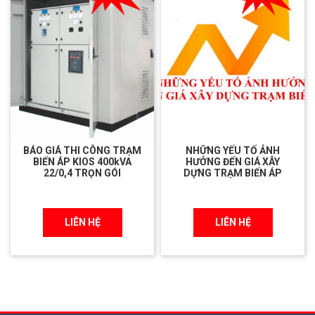
BÁO GIÁ THI CÔNG TRẠM
NHỮNG YẾU TỐ ẢNH
BIẾN ÁP KIOS 400kVA
HƯỞNG ĐẾN GIÁ XÂY
22/0,4 TRỌN GÓI
DỰNG TRẠM BIẾN ÁP
LIÊN HỆ
LIÊN HỆ