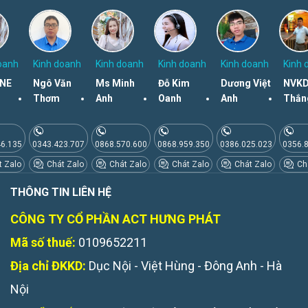
oanh
Kinh doanh
Kinh doanh
Kinh doanh
Kinh doanh
Kinh 
NE
Ngô Văn
Ms Minh
Đỗ Kim
Dương Việt
NVKD
Thơm
Anh
Oanh
Anh
Thắn
46.135
0343.423.707
0868.570.600
0868.959.350
0386.025.023
0356.
 Zalo
Chát Zalo
Chát Zalo
Chát Zalo
Chát Zalo
Chá
THÔNG TIN LIÊN HỆ
CÔNG TY CỔ PHẦN ACT HƯNG PHÁT
Mã số thuế:
0109652211
Địa chỉ ĐKKD:
Dục Nội - Việt Hùng - Đông Anh - Hà
Nội