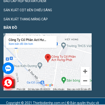
ĐẦU CÁP HỘP NỐI RAYCHEM
SẢN XUẤT CỘT ĐÈN CHIẾU SÁNG
SẢN XUẤT THANG MÁNG CÁP
BẢN ĐỒ
Copyright © 2021 Thietbidienhp.com.vn | © Bản quyền thuộc về