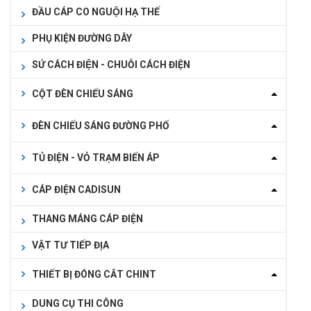
ĐẦU CÁP CO NGUỘI HẠ THẾ
PHỤ KIỆN ĐƯỜNG DÂY
SỨ CÁCH ĐIỆN - CHUỖI CÁCH ĐIỆN
CỘT ĐÈN CHIẾU SÁNG
ĐÈN CHIẾU SÁNG ĐƯỜNG PHỐ
TỦ ĐIỆN - VỎ TRẠM BIẾN ÁP
CÁP ĐIỆN CADISUN
THANG MÁNG CÁP ĐIỆN
VẬT TƯ TIẾP ĐỊA
THIẾT BỊ ĐÓNG CẮT CHINT
DUNG CỤ THI CÔNG