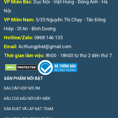
VP Miền Bắc:
Dục Nội - Việt Hùng - Đông Anh - Hà
Nội
VP Miền Nam:
5/35 Nguyễn Thị Chạy - Tân Đông
Hiệp - Dĩ An - Bình Dương
Hotline/Zalo:
0868.146.135
Email:
Acthungphat@gmail.com
Thời gian làm việc:
8h00 - 18h00 từ thứ 2 đến thứ 7.
SẢN PHẨM NỔI BẬT
ĐẦU CÁP HỘP NỐI 3M
ĐẦU COS ĐẤU NỐI DÂY ĐIỆN
SẢN XUẤT VÀ LẮP ĐẶT TRẠM