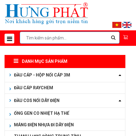
DANH MỤC SẢN PHẨM
ĐẦU CÁP - HỘP NỐI CÁP 3M
ĐẦU CÁP RAYCHEM
ĐẦU COS NỐI DÂY ĐIỆN
ỐNG GEN CO NHIỆT HẠ THẾ
MÁNG ĐIỆN NHỰA ĐI DÂY ĐIỆN