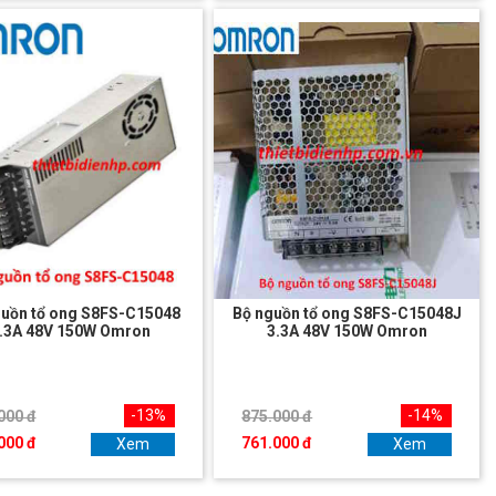
guồn tổ ong S8FS-C15048
Bộ nguồn tổ ong S8FS-C15048J
.3A 48V 150W Omron
3.3A 48V 150W Omron
-13%
-14%
000 đ
875.000 đ
000 đ
761.000 đ
Xem
Xem