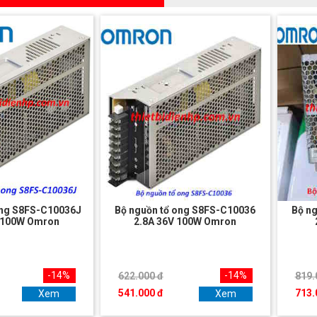
ong S8FS-C10036J
Bộ nguồn tổ ong S8FS-C10036
Bộ n
V 100W Omron
2.8A 36V 100W Omron
-14%
-14%
622.000 đ
819.
541.000 đ
713.
Xem
Xem