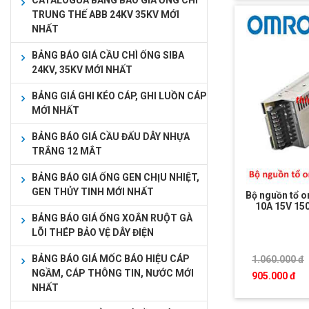
CATALOGUA BẢNG BÁO GIÁ ỐNG CHÌ
TRUNG THẾ ABB 24KV 35KV MỚI
NHẤT
BẢNG BÁO GIÁ CẦU CHÌ ỐNG SIBA
24KV, 35KV MỚI NHẤT
BẢNG GIÁ GHI KÉO CÁP, GHI LUỒN CÁP
MỚI NHẤT
BẢNG BÁO GIÁ CẦU ĐẤU DÂY NHỰA
TRẮNG 12 MẮT
BẢNG BÁO GIÁ ỐNG GEN CHỊU NHIỆT,
GEN THỦY TINH MỚI NHẤT
Bộ nguồn tổ 
10A 15V 1
BẢNG BÁO GIÁ ỐNG XOẮN RUỘT GÀ
LÕI THÉP BẢO VỆ DÂY ĐIỆN
BẢNG BÁO GIÁ MỐC BÁO HIỆU CÁP
1.060.000 đ
NGẦM, CÁP THÔNG TIN, NƯỚC MỚI
905.000 đ
NHẤT