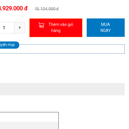
.929.000 đ
15.134.000 đ
Thêm vào giỏ
MUA
hàng
NGAY
uyến mại