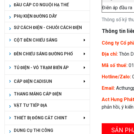
ĐẦU CÁP CO NGUỘI HẠ THẾ
Điên áp đầu ra
PHỤ KIỆN ĐƯỜNG DÂY
Thông số kỹ t
SỨ CÁCH ĐIỆN - CHUỖI CÁCH ĐIỆN
Thông tin liê
CỘT ĐÈN CHIẾU SÁNG
Công ty Cổ ph
Địa chỉ:
Thôn Dụ
ĐÈN CHIẾU SÁNG ĐƯỜNG PHỐ
Mã số thuế:
01
TỦ ĐIỆN - VỎ TRẠM BIẾN ÁP
Hotline/Zalo:
0
CÁP ĐIỆN CADISUN
Email:
Acthung
THANG MÁNG CÁP ĐIỆN
Act Hưng Phá
VẬT TƯ TIẾP ĐỊA
phản hồi, ý kiế
THIẾT BỊ ĐÓNG CẮT CHINT
SẢN PH
DUNG CỤ THI CÔNG