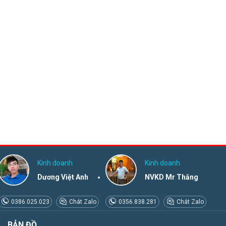
Kinh doanh
Kinh doanh
Dương Việt Anh
NVKD Mr Thắng
0386.025.023
Chát Zalo
0356.838.281
Chát Zalo
BẢN ĐỒ