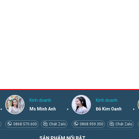
Kinh doanh
Kinh doanh
Ms Minh Anh
Đỗ Kim Oanh
0868.570.600
Chát Zalo
0868.959.350
Chát Zalo
SẢN PHẨM NỔI BẬT