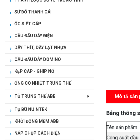
THANH LƯỢC ĐỒNG TRUNG TÍNH
SỨ ĐỠ THANH CÁI
ỐC SIẾT CÁP
CẦU ĐẤU DÂY ĐIỆN
DÂY THÍT, DÂY LẠT NHỰA
CẦU ĐẤU DÂY DOMINO
KẸP CÁP - GHÍP NỐI
ỐNG CO NHIỆT TRUNG THẾ
Mô tả sản
TỦ TRUNG THẾ ABB
TỤ BÙ NUINTEK
Bảng thông s
KHỞI ĐỘNG MỀM ABB
Tên sản phẩm
NẮP CHỤP CÁCH ĐIỆN
Công suất đầu 