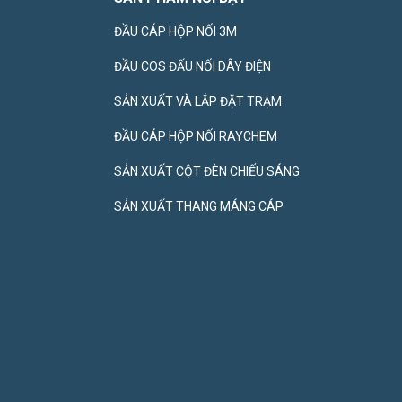
ĐẦU CÁP HỘP NỐI 3M
ĐẦU COS ĐẤU NỐI DÂY ĐIỆN
SẢN XUẤT VÀ LẮP ĐẶT TRẠM
ĐẦU CÁP HỘP NỐI RAYCHEM
SẢN XUẤT CỘT ĐÈN CHIẾU SÁNG
SẢN XUẤT THANG MÁNG CÁP