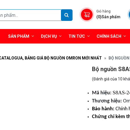
Giỏ hàng
(0)Sản phẩm
SẢN PHẨM
DỊCH VỤ
TIN TỨC
CHÍNH SÁCH
CATALOGUA, BẢNG GIÁ BỘ NGUỒN OMRON MỚI NHẤT
BỘ NGUỒN 
Bộ nguồn S8A
(Đánh giá của 10 kh
S8AS-2
Mã hiệu:
Thương hiệu:
Om
Bảo hành:
Chính 
Chứng chỉ kèm t