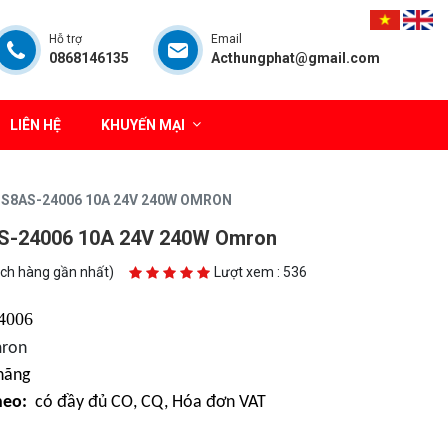
Hỗ trợ
Email
0868146135
Acthungphat@gmail.com
LIÊN HỆ
KHUYẾN MẠI
S8AS-24006 10A 24V 240W OMRON
S-24006 10A 24V 240W Omron
ách hàng gần nhất)
Lượt xem : 536
4006
ron
hãng
heo:
có đầy đủ CO, CQ, Hóa đơn VAT