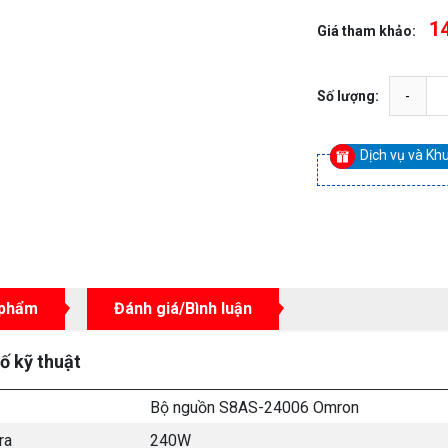
14
Giá tham khảo:
Số lượng:
Dịch vụ và Kh
 phẩm
Đánh giá/Bình luận
ố kỹ thuật
Bộ nguồn S8AS-24006 Omron
ra
240W