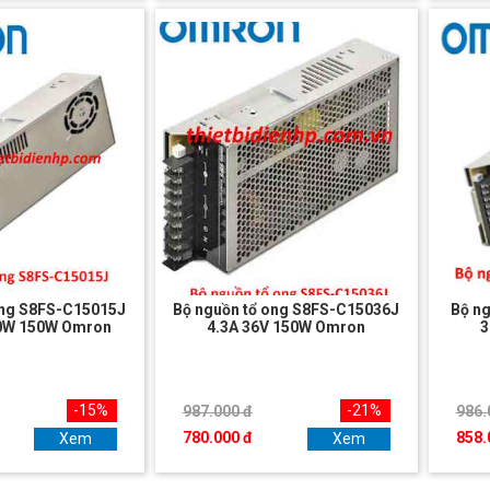
ong S8FS-C15015J
Bộ nguồn tổ ong S8FS-C15036J
Bộ n
50W 150W Omron
4.3A 36V 150W Omron
3
-15%
-21%
987.000 đ
986.
780.000 đ
858.
Xem
Xem