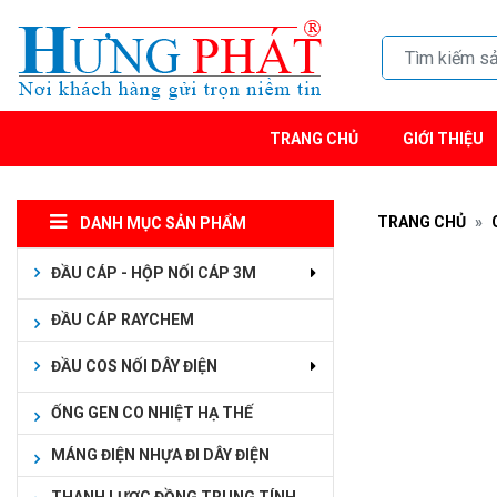
TRANG CHỦ
GIỚI THIỆU
TRANG CHỦ
DANH MỤC SẢN PHẨM
ĐẦU CÁP - HỘP NỐI CÁP 3M
ĐẦU CÁP RAYCHEM
ĐẦU COS NỐI DÂY ĐIỆN
ỐNG GEN CO NHIỆT HẠ THẾ
MÁNG ĐIỆN NHỰA ĐI DÂY ĐIỆN