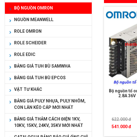
BỘ NGUỒN OMRON
NGUỒN MEANWELL
ROLE OMRON
ROLE SCHEIDER
ROLE EDIC
BẢNG GIÁ TUH BÙ SAMWHA
BẢNG GIÁ TUH BÙ EPCOS
VẬT TƯ KHÁC
Bộ nguồn tổ 
2.8A 36
BẢNG GIÁ PULY NHỰA, PULY NHÔM,
CON LĂN KÉO CÁP MỚI NHẤT
BẢNG GIÁ THẢM CÁCH ĐIỆN 1KV,
622.000 đ
10KV, 15KV, 24KV, 35KV MỚI NHẤT
541.000 đ