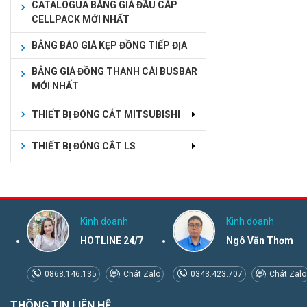
CATALOGUA BẢNG GIÁ ĐẦU CÁP
CELLPACK MỚI NHẤT
BẢNG BÁO GIÁ KẸP ĐỒNG TIẾP ĐỊA
BẢNG GIÁ ĐỒNG THANH CÁI BUSBAR
MỚI NHẤT
THIẾT BỊ ĐÓNG CẮT MITSUBISHI
THIẾT BỊ ĐÓNG CẮT LS
Kinh doanh
Kinh doanh
HOTLINE 24/7
Ngô Văn Thơm
0868.146.135
Chát Zalo
0343.423.707
Chát Zalo
THÔNG TIN LIÊN HỆ