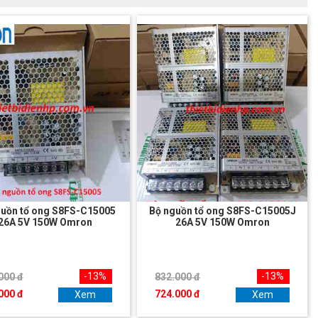
guồn tổ ong S8FS-C15005
Bộ nguồn tổ ong S8FS-C15005J
26A 5V 150W Omron
26A 5V 150W Omron
-13%
-13%
000 đ
832.000 đ
000 đ
724.000 đ
Xem
Xem