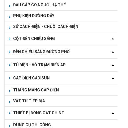
ĐẦU CÁP CO NGUỘI HẠ THẾ
PHỤ KIỆN ĐƯỜNG DÂY
SỨ CÁCH ĐIỆN - CHUỖI CÁCH ĐIỆN
CỘT ĐÈN CHIẾU SÁNG
ĐÈN CHIẾU SÁNG ĐƯỜNG PHỐ
TỦ ĐIỆN - VỎ TRẠM BIẾN ÁP
CÁP ĐIỆN CADISUN
THANG MÁNG CÁP ĐIỆN
VẬT TƯ TIẾP ĐỊA
THIẾT BỊ ĐÓNG CẮT CHINT
DUNG CỤ THI CÔNG