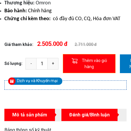
Thương hiệu:
Omron
Bảo hành:
Chính hãng
Chứng chỉ kèm theo:
có đầy đủ CO, CQ, Hóa đơn VAT
2.505.000 đ
Giá tham khảo:
2.711.000 đ
Thêm vào giỏ
Số lượng:
hàng
Dịch vụ và Khuyến mại
Mô tả sản phẩm
Đánh giá/Bình luận
Bảng thông số kỹ thuật