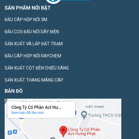
SẢN PHẨM NỔI BẬT
ĐẦU CÁP HỘP NỐI 3M
ĐẦU COS ĐẤU NỐI DÂY ĐIỆN
SẢN XUẤT VÀ LẮP ĐẶT TRẠM
ĐẦU CÁP HỘP NỐI RAYCHEM
SẢN XUẤT CỘT ĐÈN CHIẾU SÁNG
SẢN XUẤT THANG MÁNG CÁP
BẢN ĐỒ