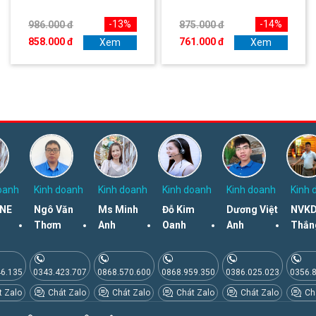
-13%
-14%
986.000 đ
875.000 đ
858.000 đ
761.000 đ
Xem
Xem
oanh
Kinh doanh
Kinh doanh
Kinh doanh
Kinh doanh
Kinh 
NE
Ngô Văn
Ms Minh
Đỗ Kim
Dương Việt
NVKD
Thơm
Anh
Oanh
Anh
Thắn
46.135
0343.423.707
0868.570.600
0868.959.350
0386.025.023
0356.
 Zalo
Chát Zalo
Chát Zalo
Chát Zalo
Chát Zalo
Chá