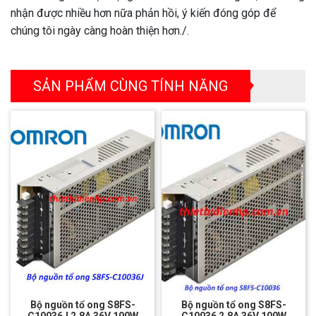
nhận được nhiều hơn nữa phản hồi, ý kiến đóng góp để
chúng tôi ngày càng hoàn thiện hơn./.
SẢN PHẨM CÙNG TÍNH NĂNG
Bộ nguồn tổ ong S8FS-
Bộ nguồn tổ ong S8FS-
C10036J 2.8A 36V 100W
C10036 2.8A 36V 100W