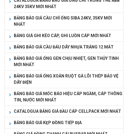
CATALOGUA BẢNG BÁO GIÁ ỐNG CHÌ TRUNG THẾ ABB
24KV 35KV MỚI NHẤT
BẢNG BÁO GIÁ CẦU CHÌ ỐNG SIBA 24KV, 35KV MỚI
NHẤT
BẢNG GIÁ GHI KÉO CÁP, GHI LUỒN CÁP MỚI NHẤT
BẢNG BÁO GIÁ CẦU ĐẤU DÂY NHỰA TRẮNG 12 MẮT
BẢNG BÁO GIÁ ỐNG GEN CHỊU NHIỆT, GEN THỦY TINH
MỚI NHẤT
BẢNG BÁO GIÁ ỐNG XOẮN RUỘT GÀ LÕI THÉP BẢO VỆ
DÂY ĐIỆN
BẢNG BÁO GIÁ MỐC BÁO HIỆU CÁP NGẦM, CÁP THÔNG
TIN, NƯỚC MỚI NHẤT
CATALOGUA BẢNG GIÁ ĐẦU CÁP CELLPACK MỚI NHẤT
BẢNG BÁO GIÁ KẸP ĐỒNG TIẾP ĐỊA