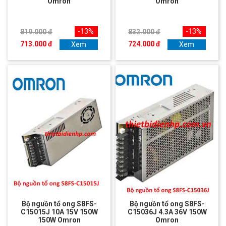
Omron
Omron
-13%
-13%
819.000 đ
832.000 đ
713.000 đ
724.000 đ
Xem
Xem
Bộ nguồn tổ ong S8FS-
Bộ nguồn tổ ong S8FS-
C15015J 10A 15V 150W
C15036J 4.3A 36V 150W
150W Omron
Omron