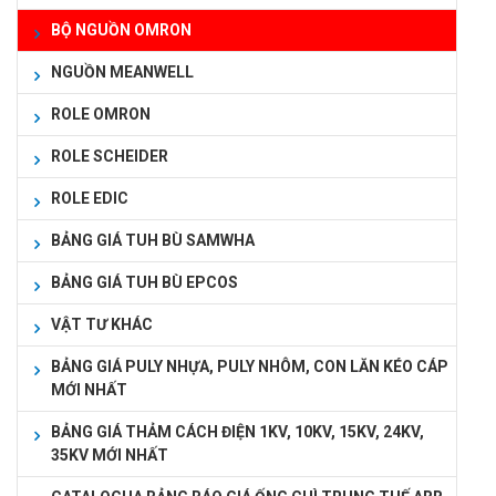
BỘ NGUỒN OMRON
NGUỒN MEANWELL
ROLE OMRON
ROLE SCHEIDER
ROLE EDIC
BẢNG GIÁ TUH BÙ SAMWHA
BẢNG GIÁ TUH BÙ EPCOS
VẬT TƯ KHÁC
BẢNG GIÁ PULY NHỰA, PULY NHÔM, CON LĂN KÉO CÁP
MỚI NHẤT
BẢNG GIÁ THẢM CÁCH ĐIỆN 1KV, 10KV, 15KV, 24KV,
35KV MỚI NHẤT