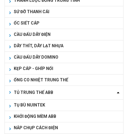
THANH LƯỢC ĐỒNG TRUNG TÍNH
SỨ ĐỠ THANH CÁI
ỐC SIẾT CÁP
CẦU ĐẤU DÂY ĐIỆN
DÂY THÍT, DÂY LẠT NHỰA
CẦU ĐẤU DÂY DOMINO
KẸP CÁP - GHÍP NỐI
ỐNG CO NHIỆT TRUNG THẾ
TỦ TRUNG THẾ ABB
TỤ BÙ NUINTEK
KHỞI ĐỘNG MỀM ABB
NẮP CHỤP CÁCH ĐIỆN