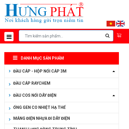
DANH MỤC SẢN PHẨM
ĐẦU CÁP - HỘP NỐI CÁP 3M
ĐẦU CÁP RAYCHEM
ĐẦU COS NỐI DÂY ĐIỆN
ỐNG GEN CO NHIỆT HẠ THẾ
MÁNG ĐIỆN NHỰA ĐI DÂY ĐIỆN