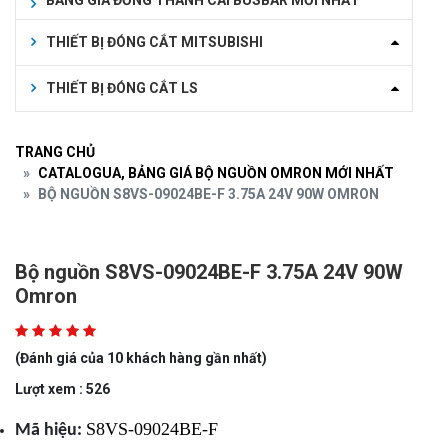
BẢNG GIÁ ĐỒNG THANH CÁI BUSBAR MỚI NHẤT
THIẾT BỊ ĐÓNG CẮT MITSUBISHI
THIẾT BỊ ĐÓNG CẮT LS
TRANG CHỦ
CATALOGUA, BẢNG GIÁ BỘ NGUỒN OMRON MỚI NHẤT
BỘ NGUỒN S8VS-09024BE-F 3.75A 24V 90W OMRON
Bộ nguồn S8VS-09024BE-F 3.75A 24V 90W
Omron
(Đánh giá của 10 khách hàng gần nhất)
Lượt xem : 526
S8VS-09024BE-F
Mã hiệu: