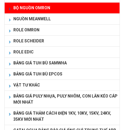
BỘ NGUỒN OMRON
NGUỒN MEANWELL
ROLE OMRON
ROLE SCHEIDER
ROLE EDIC
BẢNG GIÁ TUH BÙ SAMWHA
BẢNG GIÁ TUH BÙ EPCOS
VẬT TƯ KHÁC
BẢNG GIÁ PULY NHỰA, PULY NHÔM, CON LĂN KÉO CÁP
MỚI NHẤT
BẢNG GIÁ THẢM CÁCH ĐIỆN 1KV, 10KV, 15KV, 24KV,
35KV MỚI NHẤT