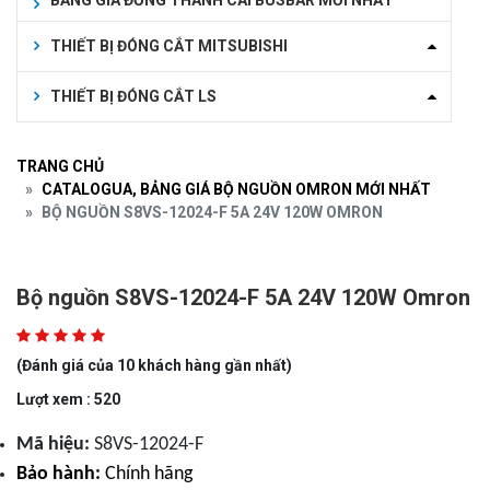
BẢNG GIÁ ĐỒNG THANH CÁI BUSBAR MỚI NHẤT
THIẾT BỊ ĐÓNG CẮT MITSUBISHI
THIẾT BỊ ĐÓNG CẮT LS
TRANG CHỦ
CATALOGUA, BẢNG GIÁ BỘ NGUỒN OMRON MỚI NHẤT
BỘ NGUỒN S8VS-12024-F 5A 24V 120W OMRON
Bộ nguồn S8VS-12024-F 5A 24V 120W Omron
(Đánh giá của 10 khách hàng gần nhất)
Lượt xem : 520
Mã hiệu:
S8VS-12024-F
Bảo hành:
Chính hãng