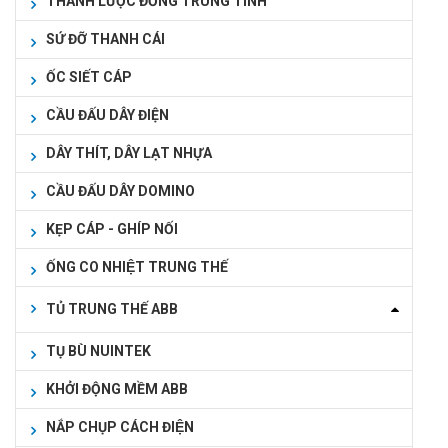
THANH LƯỢC ĐỒNG TRUNG TÍNH
SỨ ĐỠ THANH CÁI
ỐC SIẾT CÁP
CẦU ĐẤU DÂY ĐIỆN
DÂY THÍT, DÂY LẠT NHỰA
CẦU ĐẤU DÂY DOMINO
KẸP CÁP - GHÍP NỐI
ỐNG CO NHIỆT TRUNG THẾ
TỦ TRUNG THẾ ABB
TỤ BÙ NUINTEK
KHỞI ĐỘNG MỀM ABB
NẮP CHỤP CÁCH ĐIỆN