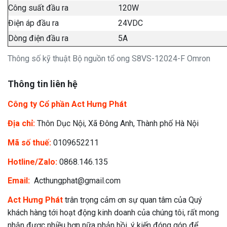
Công suất đầu ra
120W
Điện áp đầu ra
24VDC
Dòng điện đầu ra
5A
Thông số kỹ thuật Bộ nguồn tổ ong S8VS-12024-F Omron
Thông tin liên hệ
Công ty Cổ phần Act Hưng Phát
Địa chỉ:
Thôn Dục Nội, Xã Đông Anh, Thành phố Hà Nội
Mã số thuế:
0109652211
Hotline/Zalo:
0868.146.135
Email:
Acthungphat@gmail.com
Act Hưng Phát
trân trọng cảm ơn sự quan tâm của Quý
khách hàng tới hoạt động kinh doanh của chúng tôi, rất mong
nhận được nhiều hơn nữa phản hồi, ý kiến đóng góp để