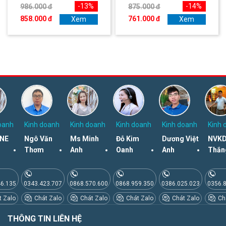
-13%
-14%
986.000 đ
875.000 đ
858.000 đ
761.000 đ
Xem
Xem
oanh
Kinh doanh
Kinh doanh
Kinh doanh
Kinh doanh
Kinh 
NE
Ngô Văn
Ms Minh
Đỗ Kim
Dương Việt
NVKD
Thơm
Anh
Oanh
Anh
Thắn
46.135
0343.423.707
0868.570.600
0868.959.350
0386.025.023
0356.
 Zalo
Chát Zalo
Chát Zalo
Chát Zalo
Chát Zalo
Chá
THÔNG TIN LIÊN HỆ