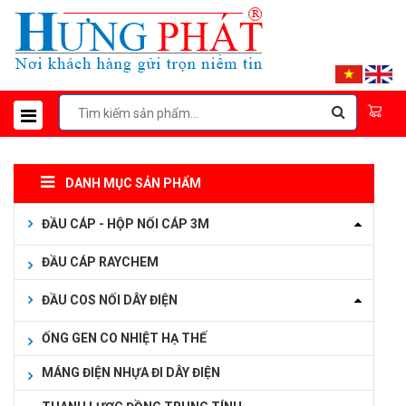
DANH MỤC SẢN PHẨM
ĐẦU CÁP - HỘP NỐI CÁP 3M
ĐẦU CÁP RAYCHEM
ĐẦU COS NỐI DÂY ĐIỆN
ỐNG GEN CO NHIỆT HẠ THẾ
MÁNG ĐIỆN NHỰA ĐI DÂY ĐIỆN