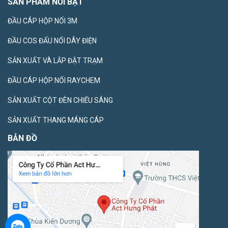
SẢN PHẨM NỔI BẬT
ĐẦU CÁP HỘP NỐI 3M
ĐẦU COS ĐẤU NỐI DÂY ĐIỆN
SẢN XUẤT VÀ LẮP ĐẶT TRẠM
ĐẦU CÁP HỘP NỐI RAYCHEM
SẢN XUẤT CỘT ĐÈN CHIẾU SÁNG
SẢN XUẤT THANG MÁNG CÁP
BẢN ĐỒ