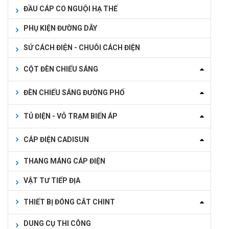
ĐẦU CÁP CO NGUỘI HẠ THẾ
PHỤ KIỆN ĐƯỜNG DÂY
SỨ CÁCH ĐIỆN - CHUỖI CÁCH ĐIỆN
CỘT ĐÈN CHIẾU SÁNG
ĐÈN CHIẾU SÁNG ĐƯỜNG PHỐ
TỦ ĐIỆN - VỎ TRẠM BIẾN ÁP
CÁP ĐIỆN CADISUN
THANG MÁNG CÁP ĐIỆN
VẬT TƯ TIẾP ĐỊA
THIẾT BỊ ĐÓNG CẮT CHINT
DUNG CỤ THI CÔNG