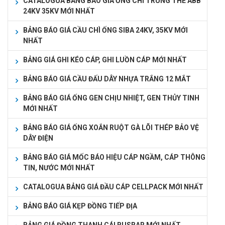
CATALOGUA BẢNG BÁO GIÁ ỐNG CHÌ TRUNG THẾ ABB
24KV 35KV MỚI NHẤT
BẢNG BÁO GIÁ CẦU CHÌ ỐNG SIBA 24KV, 35KV MỚI
NHẤT
BẢNG GIÁ GHI KÉO CÁP, GHI LUỒN CÁP MỚI NHẤT
BẢNG BÁO GIÁ CẦU ĐẤU DÂY NHỰA TRẮNG 12 MẮT
BẢNG BÁO GIÁ ỐNG GEN CHỊU NHIỆT, GEN THỦY TINH
MỚI NHẤT
BẢNG BÁO GIÁ ỐNG XOẮN RUỘT GÀ LÕI THÉP BẢO VỆ
DÂY ĐIỆN
BẢNG BÁO GIÁ MỐC BÁO HIỆU CÁP NGẦM, CÁP THÔNG
TIN, NƯỚC MỚI NHẤT
CATALOGUA BẢNG GIÁ ĐẦU CÁP CELLPACK MỚI NHẤT
BẢNG BÁO GIÁ KẸP ĐỒNG TIẾP ĐỊA