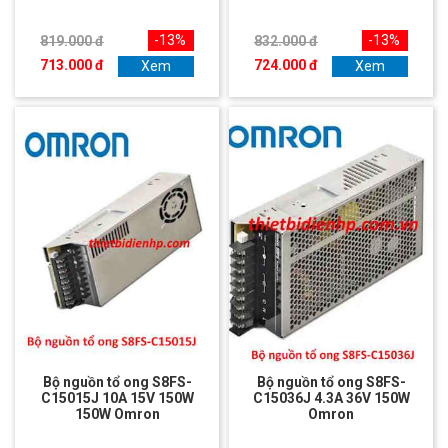
-13%
-13%
819.000 đ
832.000 đ
713.000 đ
724.000 đ
Xem
Xem
Bộ nguồn tổ ong S8FS-
Bộ nguồn tổ ong S8FS-
C15015J 10A 15V 150W
C15036J 4.3A 36V 150W
150W Omron
Omron