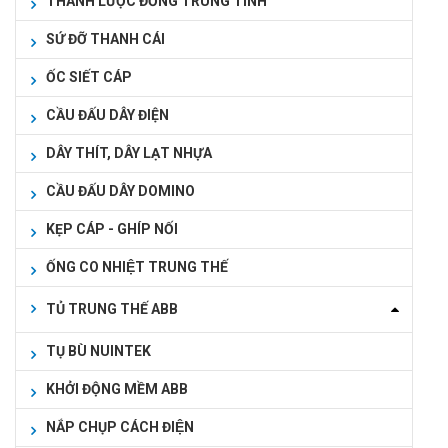
THANH LƯỢC ĐỒNG TRUNG TÍNH
SỨ ĐỠ THANH CÁI
ỐC SIẾT CÁP
CẦU ĐẤU DÂY ĐIỆN
DÂY THÍT, DÂY LẠT NHỰA
CẦU ĐẤU DÂY DOMINO
KẸP CÁP - GHÍP NỐI
ỐNG CO NHIỆT TRUNG THẾ
TỦ TRUNG THẾ ABB
TỤ BÙ NUINTEK
KHỞI ĐỘNG MỀM ABB
NẮP CHỤP CÁCH ĐIỆN