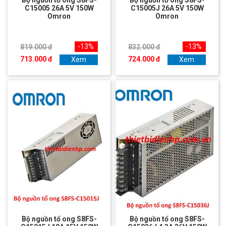
C15005 26A 5V 150W
C15005J 26A 5V 150W
Omron
Omron
-13%
-13%
819.000 đ
832.000 đ
713.000 đ
724.000 đ
Xem
Xem
Bộ nguồn tổ ong S8FS-
Bộ nguồn tổ ong S8FS-