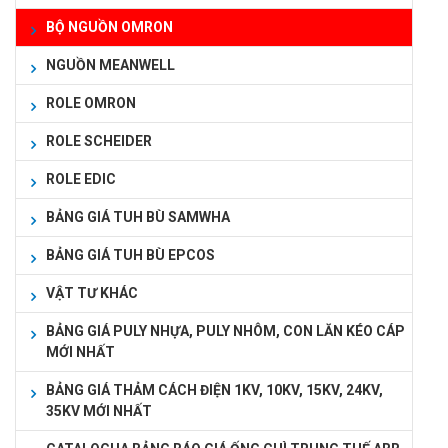
BỘ NGUỒN OMRON
NGUỒN MEANWELL
ROLE OMRON
ROLE SCHEIDER
ROLE EDIC
BẢNG GIÁ TUH BÙ SAMWHA
BẢNG GIÁ TUH BÙ EPCOS
VẬT TƯ KHÁC
BẢNG GIÁ PULY NHỰA, PULY NHÔM, CON LĂN KÉO CÁP
MỚI NHẤT
BẢNG GIÁ THẢM CÁCH ĐIỆN 1KV, 10KV, 15KV, 24KV,
35KV MỚI NHẤT