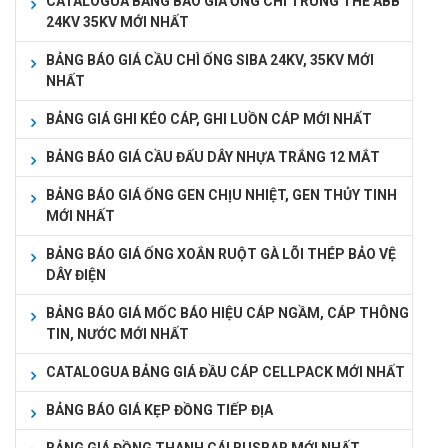
CATALOGUA BẢNG BÁO GIÁ ỐNG CHÌ TRUNG THẾ ABB
24KV 35KV MỚI NHẤT
BẢNG BÁO GIÁ CẦU CHÌ ỐNG SIBA 24KV, 35KV MỚI
NHẤT
BẢNG GIÁ GHI KÉO CÁP, GHI LUỒN CÁP MỚI NHẤT
BẢNG BÁO GIÁ CẦU ĐẤU DÂY NHỰA TRẮNG 12 MẮT
BẢNG BÁO GIÁ ỐNG GEN CHỊU NHIỆT, GEN THỦY TINH
MỚI NHẤT
BẢNG BÁO GIÁ ỐNG XOẮN RUỘT GÀ LÕI THÉP BẢO VỆ
DÂY ĐIỆN
BẢNG BÁO GIÁ MỐC BÁO HIỆU CÁP NGẦM, CÁP THÔNG
TIN, NƯỚC MỚI NHẤT
CATALOGUA BẢNG GIÁ ĐẦU CÁP CELLPACK MỚI NHẤT
BẢNG BÁO GIÁ KẸP ĐỒNG TIẾP ĐỊA