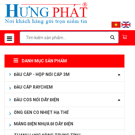
DANH MỤC SẢN PHẨM
ĐẦU CÁP - HỘP NỐI CÁP 3M
ĐẦU CÁP RAYCHEM
ĐẦU COS NỐI DÂY ĐIỆN
ỐNG GEN CO NHIỆT HẠ THẾ
MÁNG ĐIỆN NHỰA ĐI DÂY ĐIỆN