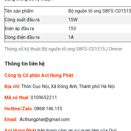
Tên sản phẩm
Bộ nguồn tổ ong S8FS-C0151
Công suất đầu ra
15W
Điện áp đầu ra
15V
Dòng điện đầu ra
1A
Thông số kỹ thuật Bộ nguồn tổ ong S8FS-C01515J Omron
Thông tin liên hệ
Công ty Cổ phần Act Hưng Phát
Địa chỉ:
Thôn Dục Nội, Xã Đông Anh, Thành phố Hà Nội
Mã số thuế:
0109652211
Hotline/Zalo:
0868.146.135
Email:
Acthungphat@gmail.com
Act Hưng Phát
trân trọng cảm ơn sự quan tâm của Quý