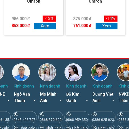
Omron
Omron
-13%
-14%
986.000 đ
875.000 đ
858.000 đ
761.000 đ
Xem
Xem
oanh
Kinh doanh
Kinh doanh
Kinh doanh
Kinh doanh
Kinh 
NE
Ngô Văn
Ms Minh
Đỗ Kim
Dương Việt
NVKD
Thơm
Anh
Oanh
Anh
Thắn
46.135
0343.423.707
0868.570.600
0868.959.350
0386.025.023
0356.
 Zalo
Chát Zalo
Chát Zalo
Chát Zalo
Chát Zalo
Chá