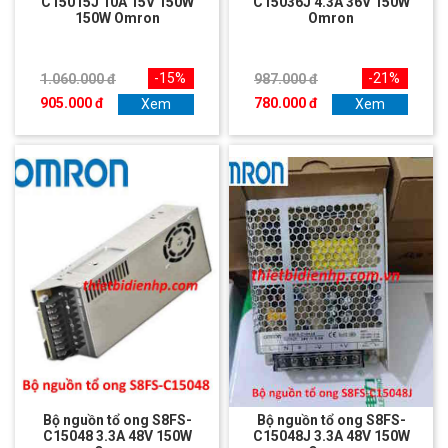
C15015J 10A 15V 150W
C15036J 4.3A 36V 150W
150W Omron
Omron
-15%
-21%
1.060.000 đ
987.000 đ
905.000 đ
780.000 đ
Xem
Xem
Bộ nguồn tổ ong S8FS-
Bộ nguồn tổ ong S8FS-
C15048 3.3A 48V 150W
C15048J 3.3A 48V 150W