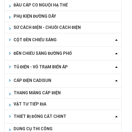
ĐẦU CÁP CO NGUỘI HẠ THẾ
PHỤ KIỆN ĐƯỜNG DÂY
SỨ CÁCH ĐIỆN - CHUỖI CÁCH ĐIỆN
CỘT ĐÈN CHIẾU SÁNG
ĐÈN CHIẾU SÁNG ĐƯỜNG PHỐ
TỦ ĐIỆN - VỎ TRẠM BIẾN ÁP
CÁP ĐIỆN CADISUN
THANG MÁNG CÁP ĐIỆN
VẬT TƯ TIẾP ĐỊA
THIẾT BỊ ĐÓNG CẮT CHINT
DUNG CỤ THI CÔNG