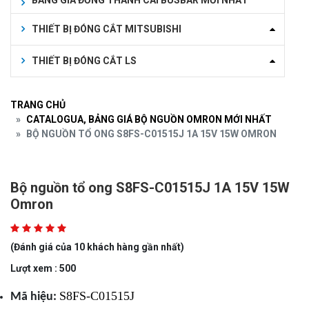
BẢNG GIÁ ĐỒNG THANH CÁI BUSBAR MỚI NHẤT
THIẾT BỊ ĐÓNG CẮT MITSUBISHI
THIẾT BỊ ĐÓNG CẮT LS
TRANG CHỦ
CATALOGUA, BẢNG GIÁ BỘ NGUỒN OMRON MỚI NHẤT
BỘ NGUỒN TỔ ONG S8FS-C01515J 1A 15V 15W OMRON
Bộ nguồn tổ ong S8FS-C01515J 1A 15V 15W
Omron
(Đánh giá của 10 khách hàng gần nhất)
Lượt xem : 500
S8FS-C01515J
Mã hiệu: