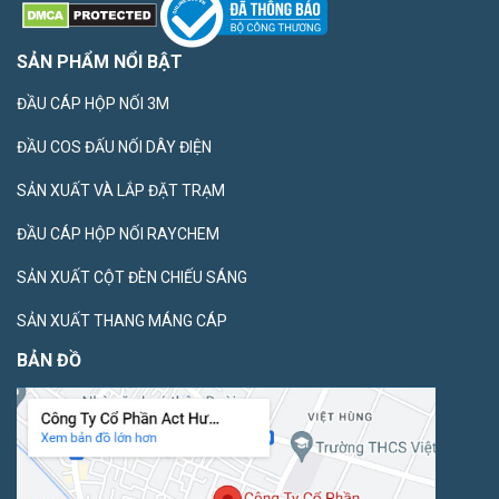
SẢN PHẨM NỔI BẬT
ĐẦU CÁP HỘP NỐI 3M
ĐẦU COS ĐẤU NỐI DÂY ĐIỆN
SẢN XUẤT VÀ LẮP ĐẶT TRẠM
ĐẦU CÁP HỘP NỐI RAYCHEM
SẢN XUẤT CỘT ĐÈN CHIẾU SÁNG
SẢN XUẤT THANG MÁNG CÁP
BẢN ĐỒ