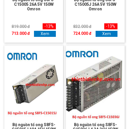
C15005 26A 5V 150W
C15005J 26A 5V 150W
Omron
Omron
-13%
-13%
819.000 đ
832.000 đ
713.000 đ
724.000 đ
Xem
Xem
Bộ nguồn tổ ong S8FS-
Bộ nguồn tổ ong S8FS-