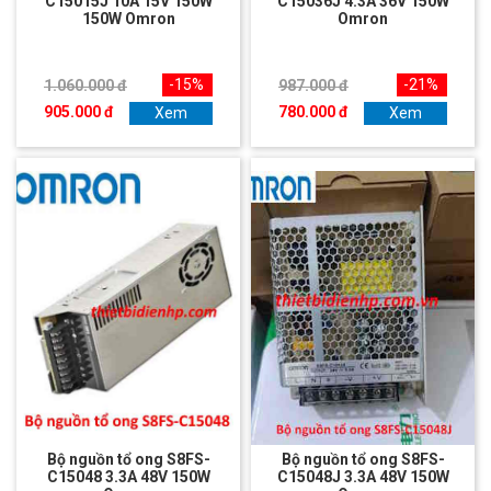
C15015J 10A 15V 150W
C15036J 4.3A 36V 150W
150W Omron
Omron
-15%
-21%
1.060.000 đ
987.000 đ
905.000 đ
780.000 đ
Xem
Xem
Bộ nguồn tổ ong S8FS-
Bộ nguồn tổ ong S8FS-
C15048 3.3A 48V 150W
C15048J 3.3A 48V 150W