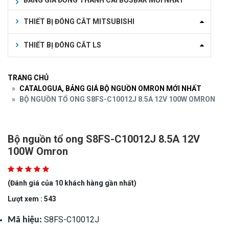
BẢNG GIÁ ĐỒNG THANH CÁI BUSBAR MỚI NHẤT
THIẾT BỊ ĐÓNG CẮT MITSUBISHI
THIẾT BỊ ĐÓNG CẮT LS
TRANG CHỦ
CATALOGUA, BẢNG GIÁ BỘ NGUỒN OMRON MỚI NHẤT
BỘ NGUỒN TỔ ONG S8FS-C10012J 8.5A 12V 100W OMRON
Bộ nguồn tổ ong S8FS-C10012J 8.5A 12V
100W Omron
(Đánh giá của 10 khách hàng gần nhất)
Lượt xem : 543
S8FS-C10012J
Mã hiệu: