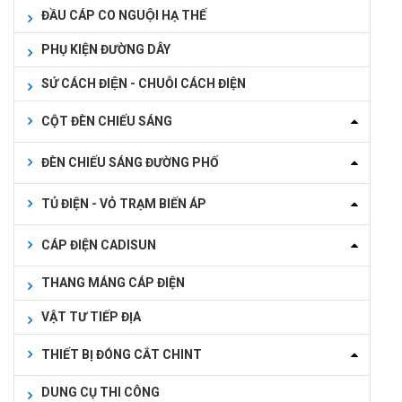
ĐẦU CÁP CO NGUỘI HẠ THẾ
PHỤ KIỆN ĐƯỜNG DÂY
SỨ CÁCH ĐIỆN - CHUỖI CÁCH ĐIỆN
CỘT ĐÈN CHIẾU SÁNG
ĐÈN CHIẾU SÁNG ĐƯỜNG PHỐ
TỦ ĐIỆN - VỎ TRẠM BIẾN ÁP
CÁP ĐIỆN CADISUN
THANG MÁNG CÁP ĐIỆN
VẬT TƯ TIẾP ĐỊA
THIẾT BỊ ĐÓNG CẮT CHINT
DUNG CỤ THI CÔNG