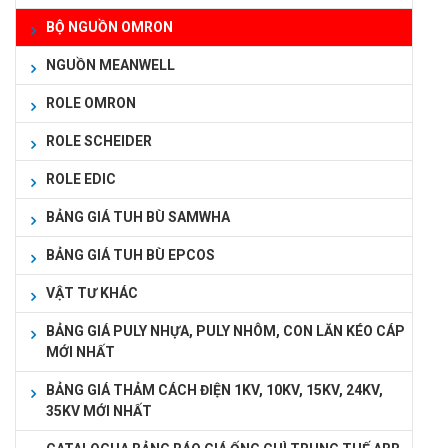
BỘ NGUỒN OMRON
NGUỒN MEANWELL
ROLE OMRON
ROLE SCHEIDER
ROLE EDIC
BẢNG GIÁ TUH BÙ SAMWHA
BẢNG GIÁ TUH BÙ EPCOS
VẬT TƯ KHÁC
BẢNG GIÁ PULY NHỰA, PULY NHÔM, CON LĂN KÉO CÁP
MỚI NHẤT
BẢNG GIÁ THẢM CÁCH ĐIỆN 1KV, 10KV, 15KV, 24KV,
35KV MỚI NHẤT