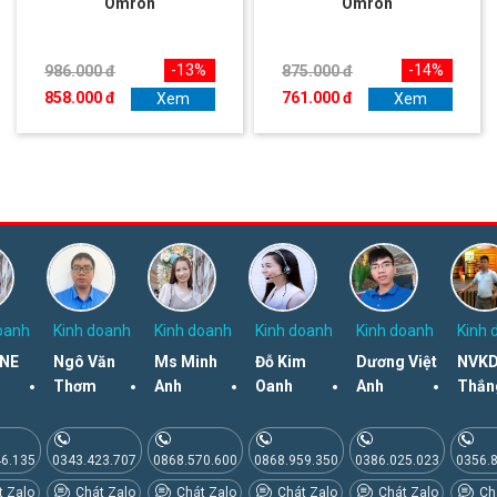
Omron
Omron
-13%
-14%
986.000 đ
875.000 đ
858.000 đ
761.000 đ
Xem
Xem
oanh
Kinh doanh
Kinh doanh
Kinh doanh
Kinh doanh
Kinh 
NE
Ngô Văn
Ms Minh
Đỗ Kim
Dương Việt
NVKD
Thơm
Anh
Oanh
Anh
Thắn
46.135
0343.423.707
0868.570.600
0868.959.350
0386.025.023
0356.
 Zalo
Chát Zalo
Chát Zalo
Chát Zalo
Chát Zalo
Chá