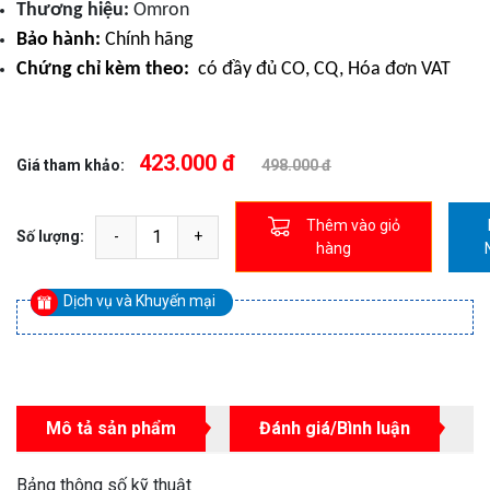
Thương hiệu:
Omron
Bảo hành:
Chính hãng
Chứng chỉ kèm theo:
có đầy đủ CO, CQ, Hóa đơn VAT
423.000 đ
Giá tham khảo:
498.000 đ
Thêm vào giỏ
Số lượng:
hàng
Dịch vụ và Khuyến mại
Mô tả sản phẩm
Đánh giá/Bình luận
Bảng thông số kỹ thuật