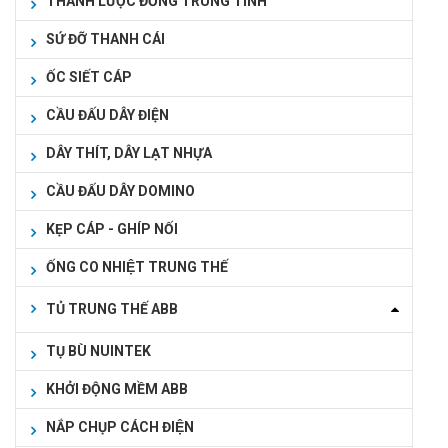
THANH LƯỢC ĐỒNG TRUNG TÍNH
SỨ ĐỠ THANH CÁI
ỐC SIẾT CÁP
CẦU ĐẤU DÂY ĐIỆN
DÂY THÍT, DÂY LẠT NHỰA
CẦU ĐẤU DÂY DOMINO
KẸP CÁP - GHÍP NỐI
ỐNG CO NHIỆT TRUNG THẾ
TỦ TRUNG THẾ ABB
TỤ BÙ NUINTEK
KHỞI ĐỘNG MỀM ABB
NẮP CHỤP CÁCH ĐIỆN