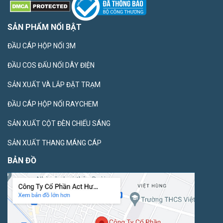
SẢN PHẨM NỔI BẬT
ĐẦU CÁP HỘP NỐI 3M
ĐẦU COS ĐẤU NỐI DÂY ĐIỆN
SẢN XUẤT VÀ LẮP ĐẶT TRẠM
ĐẦU CÁP HỘP NỐI RAYCHEM
SẢN XUẤT CỘT ĐÈN CHIẾU SÁNG
SẢN XUẤT THANG MÁNG CÁP
BẢN ĐỒ