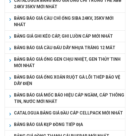
CATALOGUA BẢNG BÁO GIÁ ỐNG CHÌ TRUNG THẾ ABB
24KV 35KV MỚI NHẤT
BẢNG BÁO GIÁ CẦU CHÌ ỐNG SIBA 24KV, 35KV MỚI
NHẤT
BẢNG GIÁ GHI KÉO CÁP, GHI LUỒN CÁP MỚI NHẤT
BẢNG BÁO GIÁ CẦU ĐẤU DÂY NHỰA TRẮNG 12 MẮT
BẢNG BÁO GIÁ ỐNG GEN CHỊU NHIỆT, GEN THỦY TINH
MỚI NHẤT
BẢNG BÁO GIÁ ỐNG XOẮN RUỘT GÀ LÕI THÉP BẢO VỆ
DÂY ĐIỆN
BẢNG BÁO GIÁ MỐC BÁO HIỆU CÁP NGẦM, CÁP THÔNG
TIN, NƯỚC MỚI NHẤT
CATALOGUA BẢNG GIÁ ĐẦU CÁP CELLPACK MỚI NHẤT
BẢNG BÁO GIÁ KẸP ĐỒNG TIẾP ĐỊA