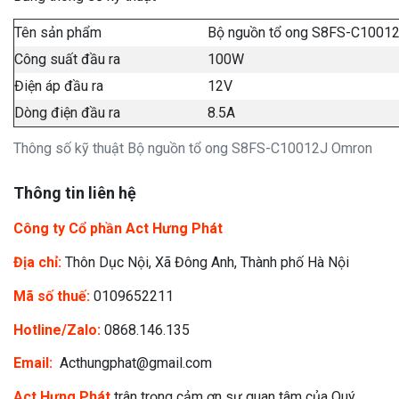
Tên sản phẩm
Bộ nguồn tổ ong S8FS-C1001
Công suất đầu ra
100W
Điện áp đầu ra
12V
Dòng điện đầu ra
8.5A
Thông số kỹ thuật Bộ nguồn tổ ong S8FS-C10012J Omron
Thông tin liên hệ
Công ty Cổ phần Act Hưng Phát
Địa chỉ:
Thôn Dục Nội, Xã Đông Anh, Thành phố Hà Nội
Mã số thuế:
0109652211
Hotline/Zalo:
0868.146.135
Email:
Acthungphat@gmail.com
Act Hưng Phát
trân trọng cảm ơn sự quan tâm của Quý