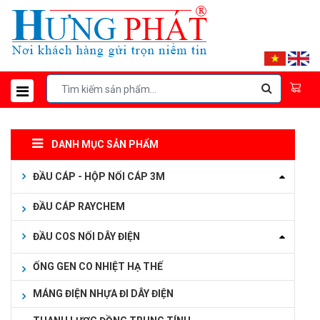
DANH MỤC SẢN PHẨM
ĐẦU CÁP - HỘP NỐI CÁP 3M
ĐẦU CÁP RAYCHEM
ĐẦU COS NỐI DÂY ĐIỆN
ỐNG GEN CO NHIỆT HẠ THẾ
MÁNG ĐIỆN NHỰA ĐI DÂY ĐIỆN