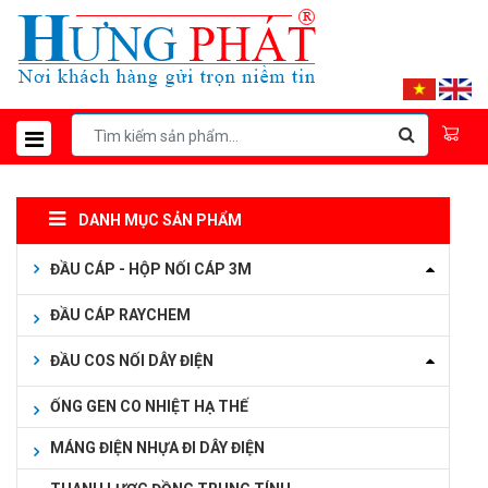
DANH MỤC SẢN PHẨM
ĐẦU CÁP - HỘP NỐI CÁP 3M
ĐẦU CÁP RAYCHEM
ĐẦU COS NỐI DÂY ĐIỆN
ỐNG GEN CO NHIỆT HẠ THẾ
MÁNG ĐIỆN NHỰA ĐI DÂY ĐIỆN