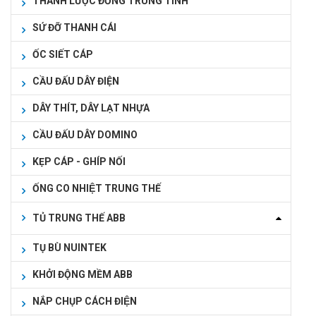
THANH LƯỢC ĐỒNG TRUNG TÍNH
SỨ ĐỠ THANH CÁI
ỐC SIẾT CÁP
CẦU ĐẤU DÂY ĐIỆN
DÂY THÍT, DÂY LẠT NHỰA
CẦU ĐẤU DÂY DOMINO
KẸP CÁP - GHÍP NỐI
ỐNG CO NHIỆT TRUNG THẾ
TỦ TRUNG THẾ ABB
TỤ BÙ NUINTEK
KHỞI ĐỘNG MỀM ABB
NẮP CHỤP CÁCH ĐIỆN