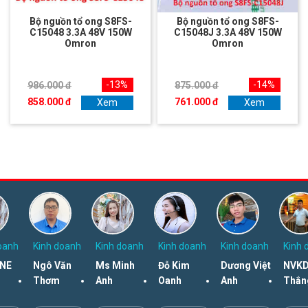
Bộ nguồn tổ ong S8FS-
Bộ nguồn tổ ong S8FS-
C15048 3.3A 48V 150W
C15048J 3.3A 48V 150W
Omron
Omron
-13%
-14%
986.000 đ
875.000 đ
858.000 đ
761.000 đ
Xem
Xem
oanh
Kinh doanh
Kinh doanh
Kinh doanh
Kinh doanh
Kinh 
NE
Ngô Văn
Ms Minh
Đỗ Kim
Dương Việt
NVKD
Thơm
Anh
Oanh
Anh
Thắn