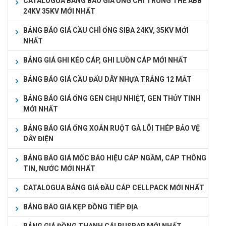
CATALOGUA BẢNG BÁO GIÁ ỐNG CHÌ TRUNG THẾ ABB
24KV 35KV MỚI NHẤT
BẢNG BÁO GIÁ CẦU CHÌ ỐNG SIBA 24KV, 35KV MỚI
NHẤT
BẢNG GIÁ GHI KÉO CÁP, GHI LUỒN CÁP MỚI NHẤT
BẢNG BÁO GIÁ CẦU ĐẤU DÂY NHỰA TRẮNG 12 MẮT
BẢNG BÁO GIÁ ỐNG GEN CHỊU NHIỆT, GEN THỦY TINH
MỚI NHẤT
BẢNG BÁO GIÁ ỐNG XOẮN RUỘT GÀ LÕI THÉP BẢO VỆ
DÂY ĐIỆN
BẢNG BÁO GIÁ MỐC BÁO HIỆU CÁP NGẦM, CÁP THÔNG
TIN, NƯỚC MỚI NHẤT
CATALOGUA BẢNG GIÁ ĐẦU CÁP CELLPACK MỚI NHẤT
BẢNG BÁO GIÁ KẸP ĐỒNG TIẾP ĐỊA