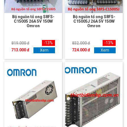
Bộ nguồn tổ ong S8FS-
Bộ nguồn tổ ong S8FS-
C15005 26A 5V 150W
C15005J 26A 5V 150W
Omron
Omron
-13%
-13%
819.000 đ
832.000 đ
713.000 đ
724.000 đ
Xem
Xem