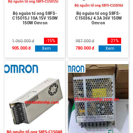
Bộ nguồn tổ ong S8FS-
Bộ nguồn tổ ong S8FS-
C15015J 10A 15V 150W
C15036J 4.3A 36V 150W
150W Omron
Omron
-15%
-21%
1.060.000 đ
987.000 đ
905.000 đ
780.000 đ
Xem
Xem