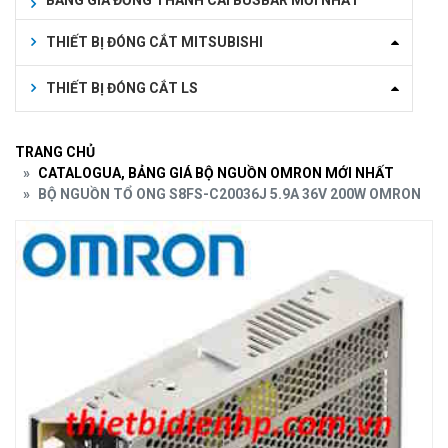
BẢNG GIÁ ĐỒNG THANH CÁI BUSBAR MỚI NHẤT
THIẾT BỊ ĐÓNG CẮT MITSUBISHI
THIẾT BỊ ĐÓNG CẮT LS
TRANG CHỦ
CATALOGUA, BẢNG GIÁ BỘ NGUỒN OMRON MỚI NHẤT
BỘ NGUỒN TỔ ONG S8FS-C20036J 5.9A 36V 200W OMRON