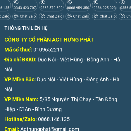
46.135
0343.423.707
0868.570.600
0868.959.350
0386.025.023
0356.
 Zalo
Chát Zalo
Chát Zalo
Chát Zalo
Chát Zalo
Chá
THÔNG TIN LIÊN HỆ
CÔNG TY CỔ PHẦN ACT HƯNG PHÁT
Mã số thuế:
0109652211
Địa chỉ ĐKKD:
Dục Nội - Việt Hùng - Đông Anh - Hà
Nội
VP Miền Bắc:
Dục Nội - Việt Hùng - Đông Anh - Hà
Nội
VP Miền Nam:
5/35 Nguyễn Thị Chạy - Tân Đông
Hiệp - Dĩ An - Bình Dương
Hotline/Zalo:
0868.146.135
Email:
Acthungphat@gmail.com