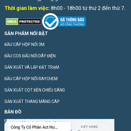
Thời gian làm việc:
8h00 - 18h00 từ thứ 2 đến thứ 7.
SẢN PHẨM NỔI BẬT
ĐẦU CÁP HỘP NỐI 3M
ĐẦU COS ĐẤU NỐI DÂY ĐIỆN
SẢN XUẤT VÀ LẮP ĐẶT TRẠM
ĐẦU CÁP HỘP NỐI RAYCHEM
SẢN XUẤT CỘT ĐÈN CHIẾU SÁNG
SẢN XUẤT THANG MÁNG CÁP
BẢN ĐỒ