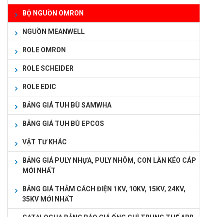
BỘ NGUỒN OMRON
NGUỒN MEANWELL
ROLE OMRON
ROLE SCHEIDER
ROLE EDIC
BẢNG GIÁ TUH BÙ SAMWHA
BẢNG GIÁ TUH BÙ EPCOS
VẬT TƯ KHÁC
BẢNG GIÁ PULY NHỰA, PULY NHÔM, CON LĂN KÉO CÁP
MỚI NHẤT
BẢNG GIÁ THẢM CÁCH ĐIỆN 1KV, 10KV, 15KV, 24KV,
35KV MỚI NHẤT