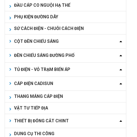
ĐẦU CÁP CO NGUỘI HẠ THẾ
PHỤ KIỆN ĐƯỜNG DÂY
SỨ CÁCH ĐIỆN - CHUỖI CÁCH ĐIỆN
CỘT ĐÈN CHIẾU SÁNG
ĐÈN CHIẾU SÁNG ĐƯỜNG PHỐ
TỦ ĐIỆN - VỎ TRẠM BIẾN ÁP
CÁP ĐIỆN CADISUN
THANG MÁNG CÁP ĐIỆN
VẬT TƯ TIẾP ĐỊA
THIẾT BỊ ĐÓNG CẮT CHINT
DUNG CỤ THI CÔNG