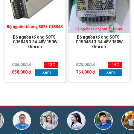
Bộ nguồn tổ ong S8FS-
Bộ nguồn tổ ong S8FS-
C15048 3.3A 48V 150W
C15048J 3.3A 48V 150W
Omron
Omron
-13%
-14%
986.000 đ
875.000 đ
858.000 đ
761.000 đ
Xem
Xem