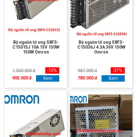
Bộ nguồn tổ ong S8FS-
Bộ nguồn tổ ong S8FS-
C15015J 10A 15V 150W
C15036J 4.3A 36V 150W
150W Omron
Omron
-15%
-21%
1.060.000 đ
987.000 đ
905.000 đ
780.000 đ
Xem
Xem