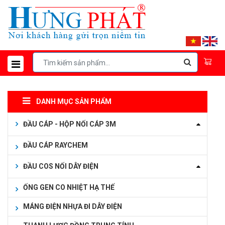
DANH MỤC SẢN PHẨM
ĐẦU CÁP - HỘP NỐI CÁP 3M
ĐẦU CÁP RAYCHEM
ĐẦU COS NỐI DÂY ĐIỆN
ỐNG GEN CO NHIỆT HẠ THẾ
MÁNG ĐIỆN NHỰA ĐI DÂY ĐIỆN