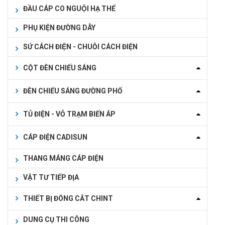
ĐẦU CÁP CO NGUỘI HẠ THẾ
PHỤ KIỆN ĐƯỜNG DÂY
SỨ CÁCH ĐIỆN - CHUỖI CÁCH ĐIỆN
CỘT ĐÈN CHIẾU SÁNG
ĐÈN CHIẾU SÁNG ĐƯỜNG PHỐ
TỦ ĐIỆN - VỎ TRẠM BIẾN ÁP
CÁP ĐIỆN CADISUN
THANG MÁNG CÁP ĐIỆN
VẬT TƯ TIẾP ĐỊA
THIẾT BỊ ĐÓNG CẮT CHINT
DUNG CỤ THI CÔNG