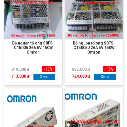
Bộ nguồn tổ ong S8FS-
Bộ nguồn tổ ong S8FS-
C15005 26A 5V 150W
C15005J 26A 5V 150W
Omron
Omron
-13%
-13%
819.000 đ
832.000 đ
713.000 đ
724.000 đ
Xem
Xem