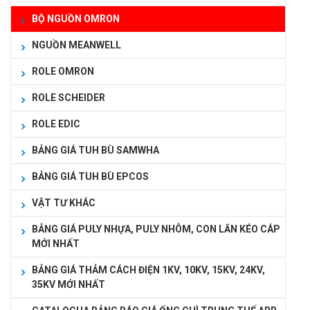
BỘ NGUỒN OMRON
NGUỒN MEANWELL
ROLE OMRON
ROLE SCHEIDER
ROLE EDIC
BẢNG GIÁ TUH BÙ SAMWHA
BẢNG GIÁ TUH BÙ EPCOS
VẬT TƯ KHÁC
BẢNG GIÁ PULY NHỰA, PULY NHÔM, CON LĂN KÉO CÁP
MỚI NHẤT
BẢNG GIÁ THẢM CÁCH ĐIỆN 1KV, 10KV, 15KV, 24KV,
35KV MỚI NHẤT