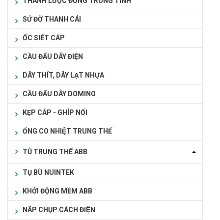
THANH LƯỢC ĐỒNG TRUNG TÍNH
SỨ ĐỠ THANH CÁI
ỐC SIẾT CÁP
CẦU ĐẤU DÂY ĐIỆN
DÂY THÍT, DÂY LẠT NHỰA
CẦU ĐẤU DÂY DOMINO
KẸP CÁP - GHÍP NỐI
ỐNG CO NHIỆT TRUNG THẾ
TỦ TRUNG THẾ ABB
TỤ BÙ NUINTEK
KHỞI ĐỘNG MỀM ABB
NẮP CHỤP CÁCH ĐIỆN