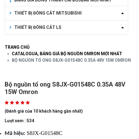
BẢNG GIÁ ĐỒNG THANH CÁI BUSBAR MỚI NHẤT
THIẾT BỊ ĐÓNG CẮT MITSUBISHI
THIẾT BỊ ĐÓNG CẮT LS
TRANG CHỦ
CATALOGUA, BẢNG GIÁ BỘ NGUỒN OMRON MỚI NHẤT
BỘ NGUỒN TỔ ONG S8JX-G01548C 0.35A 48V 15W OMRON
Bộ nguồn tổ ong S8JX-G01548C 0.35A 48V
15W Omron
(Đánh giá của 10 khách hàng gần nhất)
Lượt xem : 534
S8JX-G01548C
Mã hiệu: