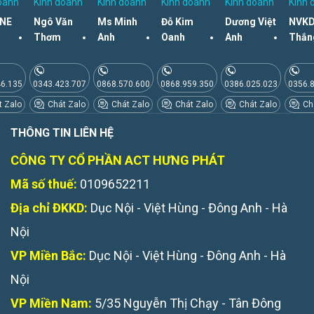
oanh
Kinh doanh
Kinh doanh
Kinh doanh
Kinh doanh
Kinh 
NE
Ngô Văn
Ms Minh
Đỗ Kim
Dương Việt
NVKD
Thơm
Anh
Oanh
Anh
Thắn
46.135
0343.423.707
0868.570.600
0868.959.350
0386.025.023
0356.
 Zalo
Chát Zalo
Chát Zalo
Chát Zalo
Chát Zalo
Chá
THÔNG TIN LIÊN HỆ
CÔNG TY CỔ PHẦN ACT HƯNG PHÁT
Mã số thuế:
0109652211
Địa chỉ ĐKKD:
Dục Nội - Việt Hùng - Đông Anh - Hà
Nội
VP Miền Bắc:
Dục Nội - Việt Hùng - Đông Anh - Hà
Nội
VP Miền Nam:
5/35 Nguyễn Thị Chạy - Tân Đông