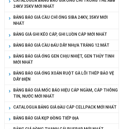
CATALOGUA BẢNG BÁO GIÁ ỐNG CHÌ TRUNG THẾ ABB
24KV 35KV MỚI NHẤT
BẢNG BÁO GIÁ CẦU CHÌ ỐNG SIBA 24KV, 35KV MỚI
NHẤT
BẢNG GIÁ GHI KÉO CÁP, GHI LUỒN CÁP MỚI NHẤT
BẢNG BÁO GIÁ CẦU ĐẤU DÂY NHỰA TRẮNG 12 MẮT
BẢNG BÁO GIÁ ỐNG GEN CHỊU NHIỆT, GEN THỦY TINH
MỚI NHẤT
BẢNG BÁO GIÁ ỐNG XOẮN RUỘT GÀ LÕI THÉP BẢO VỆ
DÂY ĐIỆN
BẢNG BÁO GIÁ MỐC BÁO HIỆU CÁP NGẦM, CÁP THÔNG
TIN, NƯỚC MỚI NHẤT
CATALOGUA BẢNG GIÁ ĐẦU CÁP CELLPACK MỚI NHẤT
BẢNG BÁO GIÁ KẸP ĐỒNG TIẾP ĐỊA