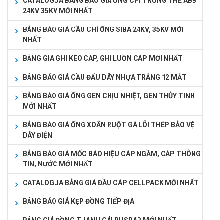
CATALOGUA BẢNG BÁO GIÁ ỐNG CHÌ TRUNG THẾ ABB
24KV 35KV MỚI NHẤT
BẢNG BÁO GIÁ CẦU CHÌ ỐNG SIBA 24KV, 35KV MỚI
NHẤT
BẢNG GIÁ GHI KÉO CÁP, GHI LUỒN CÁP MỚI NHẤT
BẢNG BÁO GIÁ CẦU ĐẤU DÂY NHỰA TRẮNG 12 MẮT
BẢNG BÁO GIÁ ỐNG GEN CHỊU NHIỆT, GEN THỦY TINH
MỚI NHẤT
BẢNG BÁO GIÁ ỐNG XOẮN RUỘT GÀ LÕI THÉP BẢO VỆ
DÂY ĐIỆN
BẢNG BÁO GIÁ MỐC BÁO HIỆU CÁP NGẦM, CÁP THÔNG
TIN, NƯỚC MỚI NHẤT
CATALOGUA BẢNG GIÁ ĐẦU CÁP CELLPACK MỚI NHẤT
BẢNG BÁO GIÁ KẸP ĐỒNG TIẾP ĐỊA