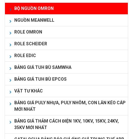
BỘ NGUỒN OMRON
NGUỒN MEANWELL
ROLE OMRON
ROLE SCHEIDER
ROLE EDIC
BẢNG GIÁ TUH BÙ SAMWHA
BẢNG GIÁ TUH BÙ EPCOS
VẬT TƯ KHÁC
BẢNG GIÁ PULY NHỰA, PULY NHÔM, CON LĂN KÉO CÁP
MỚI NHẤT
BẢNG GIÁ THẢM CÁCH ĐIỆN 1KV, 10KV, 15KV, 24KV,
35KV MỚI NHẤT