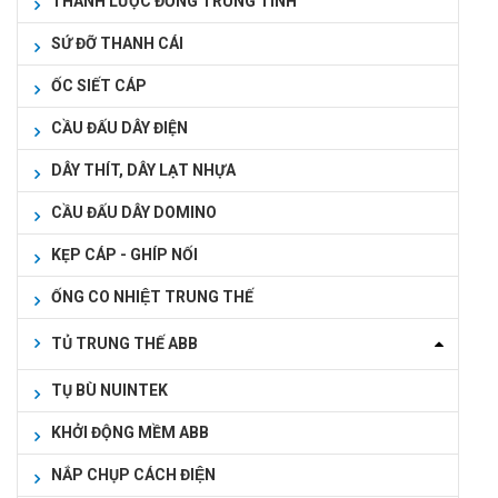
THANH LƯỢC ĐỒNG TRUNG TÍNH
SỨ ĐỠ THANH CÁI
ỐC SIẾT CÁP
CẦU ĐẤU DÂY ĐIỆN
DÂY THÍT, DÂY LẠT NHỰA
CẦU ĐẤU DÂY DOMINO
KẸP CÁP - GHÍP NỐI
ỐNG CO NHIỆT TRUNG THẾ
TỦ TRUNG THẾ ABB
TỤ BÙ NUINTEK
KHỞI ĐỘNG MỀM ABB
NẮP CHỤP CÁCH ĐIỆN