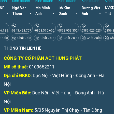
oanh
Kinh doanh
Kinh doanh
Kinh doanh
Kinh doanh
Kinh 
NE
Ngô Văn
Ms Minh
Đỗ Kim
Dương Việt
NVKD
Thơm
Anh
Oanh
Anh
Thắn
46.135
0343.423.707
0868.570.600
0868.959.350
0386.025.023
0356.
 Zalo
Chát Zalo
Chát Zalo
Chát Zalo
Chát Zalo
Chá
THÔNG TIN LIÊN HỆ
CÔNG TY CỔ PHẦN ACT HƯNG PHÁT
Mã số thuế:
0109652211
Địa chỉ ĐKKD:
Dục Nội - Việt Hùng - Đông Anh - Hà
Nội
VP Miền Bắc:
Dục Nội - Việt Hùng - Đông Anh - Hà
Nội
VP Miền Nam:
5/35 Nguyễn Thị Chạy - Tân Đông