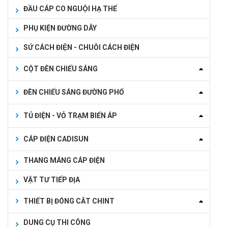
ĐẦU CÁP CO NGUỘI HẠ THẾ
PHỤ KIỆN ĐƯỜNG DÂY
SỨ CÁCH ĐIỆN - CHUỖI CÁCH ĐIỆN
CỘT ĐÈN CHIẾU SÁNG
ĐÈN CHIẾU SÁNG ĐƯỜNG PHỐ
TỦ ĐIỆN - VỎ TRẠM BIẾN ÁP
CÁP ĐIỆN CADISUN
THANG MÁNG CÁP ĐIỆN
VẬT TƯ TIẾP ĐỊA
THIẾT BỊ ĐÓNG CẮT CHINT
DUNG CỤ THI CÔNG