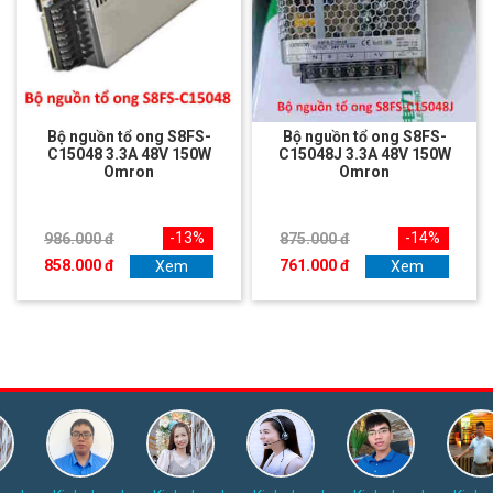
Bộ nguồn tổ ong S8FS-
Bộ nguồn tổ ong S8FS-
C15048 3.3A 48V 150W
C15048J 3.3A 48V 150W
Omron
Omron
-13%
-14%
986.000 đ
875.000 đ
858.000 đ
761.000 đ
Xem
Xem