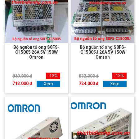
Bộ nguồn tổ ong S8FS-
Bộ nguồn tổ ong S8FS-
C15005 26A 5V 150W
C15005J 26A 5V 150W
Omron
Omron
-13%
-13%
819.000 đ
832.000 đ
713.000 đ
724.000 đ
Xem
Xem