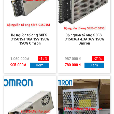
Bộ nguồn tổ ong S8FS-
Bộ nguồn tổ ong S8FS-
C15015J 10A 15V 150W
C15036J 4.3A 36V 150W
150W Omron
Omron
-15%
-21%
1.060.000 đ
987.000 đ
905.000 đ
780.000 đ
Xem
Xem