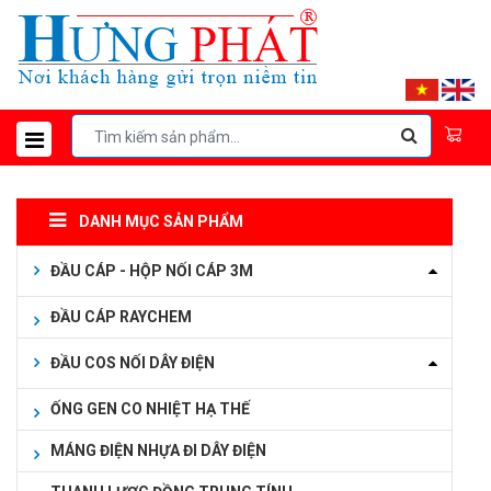
DANH MỤC SẢN PHẨM
ĐẦU CÁP - HỘP NỐI CÁP 3M
ĐẦU CÁP RAYCHEM
ĐẦU COS NỐI DÂY ĐIỆN
ỐNG GEN CO NHIỆT HẠ THẾ
MÁNG ĐIỆN NHỰA ĐI DÂY ĐIỆN