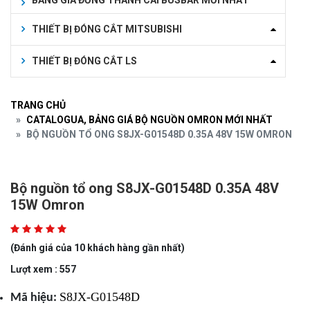
BẢNG GIÁ ĐỒNG THANH CÁI BUSBAR MỚI NHẤT
THIẾT BỊ ĐÓNG CẮT MITSUBISHI
THIẾT BỊ ĐÓNG CẮT LS
TRANG CHỦ
CATALOGUA, BẢNG GIÁ BỘ NGUỒN OMRON MỚI NHẤT
BỘ NGUỒN TỔ ONG S8JX-G01548D 0.35A 48V 15W OMRON
Bộ nguồn tổ ong S8JX-G01548D 0.35A 48V
15W Omron
(Đánh giá của 10 khách hàng gần nhất)
Lượt xem : 557
S8JX-G01548D
Mã hiệu: