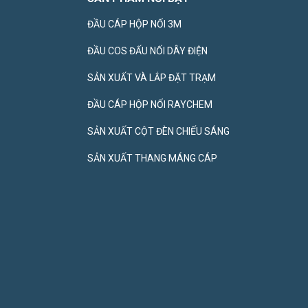
ĐẦU CÁP HỘP NỐI 3M
ĐẦU COS ĐẤU NỐI DÂY ĐIỆN
SẢN XUẤT VÀ LẮP ĐẶT TRẠM
ĐẦU CÁP HỘP NỐI RAYCHEM
SẢN XUẤT CỘT ĐÈN CHIẾU SÁNG
SẢN XUẤT THANG MÁNG CÁP