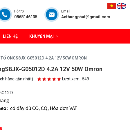
Hỗ trợ
Email
0868146135
Acthungphat@gmail.com
LIÊN HỆ
KHUYẾN MẠI
TỔ ONGS8JX-G05012D 4.2A 12V 50W OMRON
ongS8JX-G05012D 4.2A 12V 50W Omron
ách hàng gần nhất)
Lượt xem : 549
05012D
hãng
heo:
có đầy đủ CO, CQ, Hóa đơn VAT
g