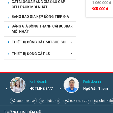
CATALOGUA BẢNG GIÁ ĐẦU CÁP
1.060.000 đ
CELLPACK MỚI NHẤT
905.000 đ
BẢNG BÁO GIÁ KẸP ĐỒNG TIẾP ĐỊA
BẢNG GIÁ ĐỒNG THANH CÁI BUSBAR
MỚI NHẤT
THIẾT BỊ ĐÓNG CẮT MITSUBISHI
THIẾT BỊ ĐÓNG CẮT LS
Kinh doanh
Kinh doanh
HOTLINE 24/7
Ngô Văn Thơm
0868.146.135
Chát Zalo
0343.423.707
Chát Zalo
THÔNG TIN LIÊN HỆ