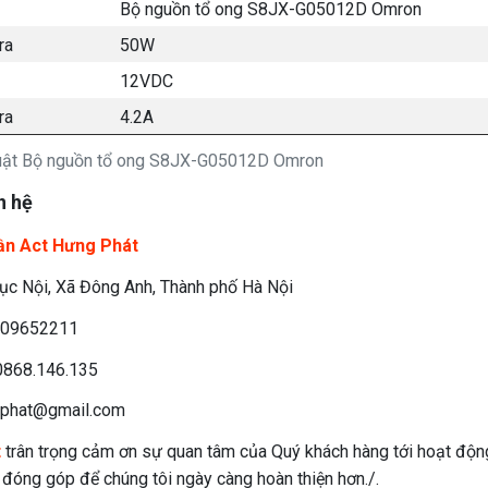
Bộ nguồn tổ ong S8JX-G05012D Omron
 ra
50W
12VDC
ra
4.2A
huật Bộ nguồn tổ ong S8JX-G05012D Omron
n hệ
ần Act Hưng Phát
c Nội, Xã Đông Anh, Thành phố Hà Nội
09652211
868.146.135
phat@gmail.com
t
trân trọng cảm ơn sự quan tâm của Quý khách hàng tới hoạt độn
n đóng góp để chúng tôi ngày càng hoàn thiện hơn./.