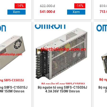
-14%
-14%
622.000 đ
819.
541.000 đ
713.
Xem
Xem
ong S8FS-C15015J
Bộ nguồn tổ ong S8FS-C15036J
Bộ n
50W 150W Omron
4.3A 36V 150W Omron
3