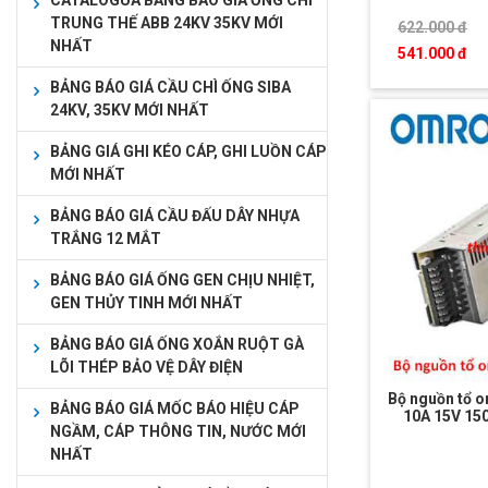
CATALOGUA BẢNG BÁO GIÁ ỐNG CHÌ
TRUNG THẾ ABB 24KV 35KV MỚI
622.000 đ
NHẤT
541.000 đ
BẢNG BÁO GIÁ CẦU CHÌ ỐNG SIBA
24KV, 35KV MỚI NHẤT
BẢNG GIÁ GHI KÉO CÁP, GHI LUỒN CÁP
MỚI NHẤT
BẢNG BÁO GIÁ CẦU ĐẤU DÂY NHỰA
TRẮNG 12 MẮT
BẢNG BÁO GIÁ ỐNG GEN CHỊU NHIỆT,
GEN THỦY TINH MỚI NHẤT
BẢNG BÁO GIÁ ỐNG XOẮN RUỘT GÀ
LÕI THÉP BẢO VỆ DÂY ĐIỆN
Bộ nguồn tổ 
BẢNG BÁO GIÁ MỐC BÁO HIỆU CÁP
10A 15V 1
NGẦM, CÁP THÔNG TIN, NƯỚC MỚI
NHẤT