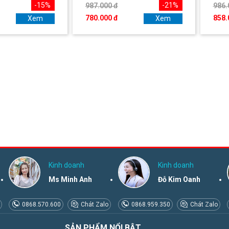
-15%
-21%
987.000 đ
986.
780.000 đ
858.
Xem
Xem
Kinh doanh
Kinh doanh
Ms Minh Anh
Đỗ Kim Oanh
0868.570.600
Chát Zalo
0868.959.350
Chát Zalo
SẢN PHẨM NỔI BẬT