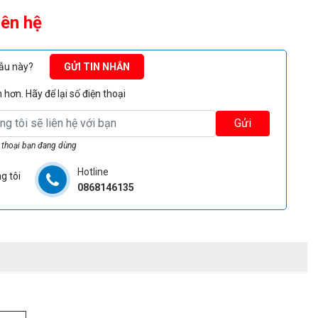
iên hệ
mẫu này?
GỬI TIN NHẮN
hơn. Hãy để lại số điện thoại
Gửi
 thoại bạn đang dùng
Hotline
g tôi
0868146135