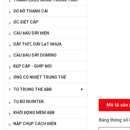
THANH LƯỢC ĐỒNG TRUNG TÍNH
SỨ ĐỠ THANH CÁI
ỐC SIẾT CÁP
CẦU ĐẤU DÂY ĐIỆN
DÂY THÍT, DÂY LẠT NHỰA
CẦU ĐẤU DÂY DOMINO
KẸP CÁP - GHÍP NỐI
ỐNG CO NHIỆT TRUNG THẾ
TỦ TRUNG THẾ ABB
TỤ BÙ NUINTEK
Mô tả sản
KHỞI ĐỘNG MỀM ABB
Bảng thông số 
NẮP CHỤP CÁCH ĐIỆN