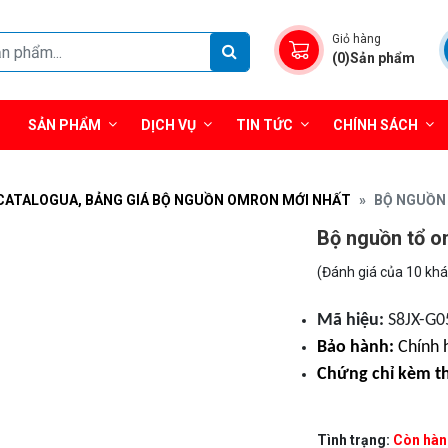
Giỏ hàng
(0)Sản phẩm
SẢN PHẨM
DỊCH VỤ
TIN TỨC
CHÍNH SÁCH
CATALOGUA, BẢNG GIÁ BỘ NGUỒN OMRON MỚI NHẤT
BỘ NGUỒN 
Bộ nguồn tổ 
(Đánh giá của 10 kh
Mã hiệu:
S8JX-G
Bảo hành:
Chính 
Chứng chỉ kèm t
Tình trạng:
Còn hàn