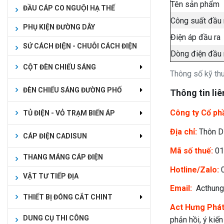
Tên sản phẩm
ĐẦU CÁP CO NGUỘI HẠ THẾ
Công suất đầu
PHỤ KIỆN ĐƯỜNG DÂY
Điện áp đầu ra
SỨ CÁCH ĐIỆN - CHUỖI CÁCH ĐIỆN
Dòng điện đầu 
CỘT ĐÈN CHIẾU SÁNG
Thông số kỹ t
ĐÈN CHIẾU SÁNG ĐƯỜNG PHỐ
Thông tin liê
Công ty Cổ ph
TỦ ĐIỆN - VỎ TRẠM BIẾN ÁP
Địa chỉ:
Thôn Dụ
CÁP ĐIỆN CADISUN
Mã số thuế:
01
THANG MÁNG CÁP ĐIỆN
Hotline/Zalo:
0
VẬT TƯ TIẾP ĐỊA
Email:
Acthung
THIẾT BỊ ĐÓNG CẮT CHINT
Act Hưng Phá
DUNG CỤ THI CÔNG
phản hồi, ý kiế