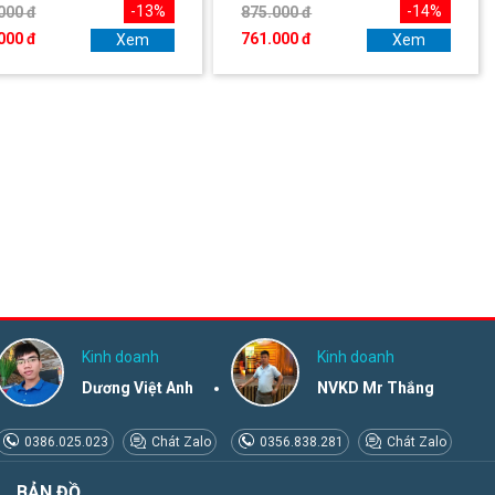
-13%
-14%
000 đ
875.000 đ
000 đ
761.000 đ
Xem
Xem
Kinh doanh
Kinh doanh
Dương Việt Anh
NVKD Mr Thắng
0386.025.023
Chát Zalo
0356.838.281
Chát Zalo
BẢN ĐỒ