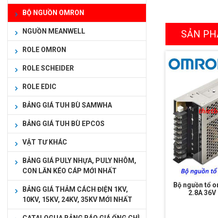
BỘ NGUỒN OMRON
NGUỒN MEANWELL
SẢN PH
ROLE OMRON
ROLE SCHEIDER
ROLE EDIC
BẢNG GIÁ TUH BÙ SAMWHA
BẢNG GIÁ TUH BÙ EPCOS
VẬT TƯ KHÁC
BẢNG GIÁ PULY NHỰA, PULY NHÔM,
CON LĂN KÉO CÁP MỚI NHẤT
Bộ nguồn tổ 
BẢNG GIÁ THẢM CÁCH ĐIỆN 1KV,
2.8A 36
10KV, 15KV, 24KV, 35KV MỚI NHẤT