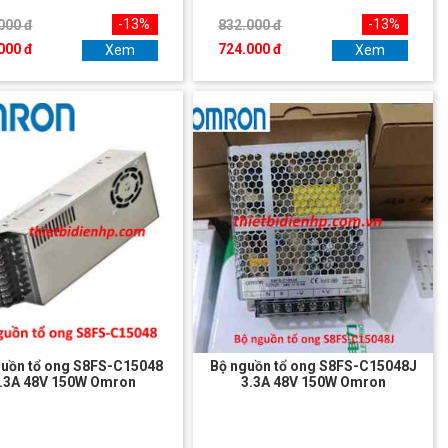
-13%
-13%
000 đ
832.000 đ
000 đ
724.000 đ
Xem
Xem
guồn tổ ong S8FS-C15048
Bộ nguồn tổ ong S8FS-C15048J
.3A 48V 150W Omron
3.3A 48V 150W Omron