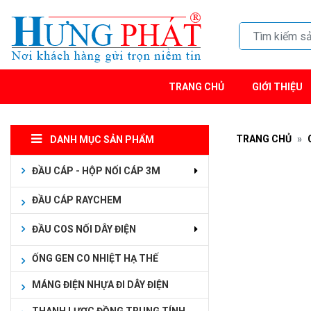
TRANG CHỦ
GIỚI THIỆU
TRANG CHỦ
DANH MỤC SẢN PHẨM
ĐẦU CÁP - HỘP NỐI CÁP 3M
ĐẦU CÁP RAYCHEM
ĐẦU COS NỐI DÂY ĐIỆN
ỐNG GEN CO NHIỆT HẠ THẾ
MÁNG ĐIỆN NHỰA ĐI DÂY ĐIỆN