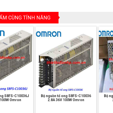
ẨM CÙNG TÍNH NĂNG
ong S8FS-C10036J
Bộ nguồn tổ ong S8FS-C10036
Bộ n
V 100W Omron
2.8A 36V 100W Omron