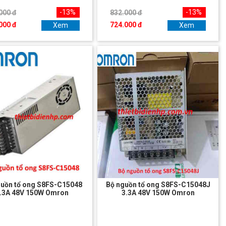
-13%
-13%
000 đ
832.000 đ
000 đ
724.000 đ
Xem
Xem
guồn tổ ong S8FS-C15048
Bộ nguồn tổ ong S8FS-C15048J
.3A 48V 150W Omron
3.3A 48V 150W Omron