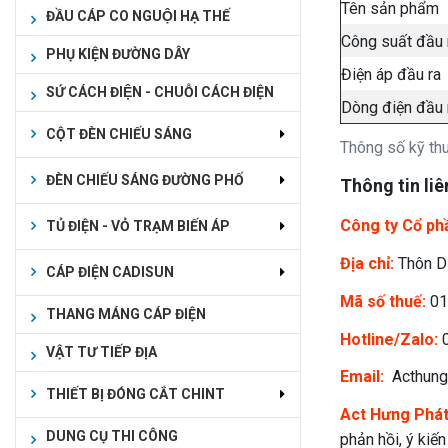
Tên sản phẩm
ĐẦU CÁP CO NGUỘI HẠ THẾ
Công suất đầu
PHỤ KIỆN ĐƯỜNG DÂY
Điện áp đầu ra
SỨ CÁCH ĐIỆN - CHUỖI CÁCH ĐIỆN
Dòng điện đầu 
CỘT ĐÈN CHIẾU SÁNG
Thông số kỹ t
ĐÈN CHIẾU SÁNG ĐƯỜNG PHỐ
Thông tin liê
Công ty Cổ ph
TỦ ĐIỆN - VỎ TRẠM BIẾN ÁP
Địa chỉ:
Thôn Dụ
CÁP ĐIỆN CADISUN
Mã số thuế:
01
THANG MÁNG CÁP ĐIỆN
Hotline/Zalo:
0
VẬT TƯ TIẾP ĐỊA
Email:
Acthung
THIẾT BỊ ĐÓNG CẮT CHINT
Act Hưng Phá
DUNG CỤ THI CÔNG
phản hồi, ý kiế