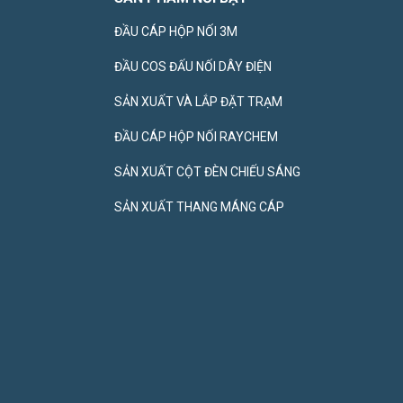
ĐẦU CÁP HỘP NỐI 3M
ĐẦU COS ĐẤU NỐI DÂY ĐIỆN
SẢN XUẤT VÀ LẮP ĐẶT TRẠM
ĐẦU CÁP HỘP NỐI RAYCHEM
SẢN XUẤT CỘT ĐÈN CHIẾU SÁNG
SẢN XUẤT THANG MÁNG CÁP