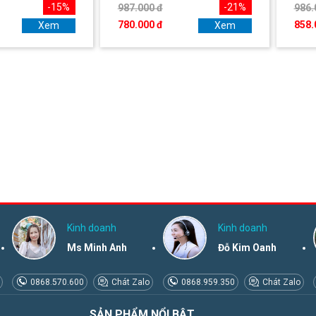
-15%
-21%
987.000 đ
986.
780.000 đ
858.
Xem
Xem
Kinh doanh
Kinh doanh
Ms Minh Anh
Đỗ Kim Oanh
0868.570.600
Chát Zalo
0868.959.350
Chát Zalo
SẢN PHẨM NỔI BẬT