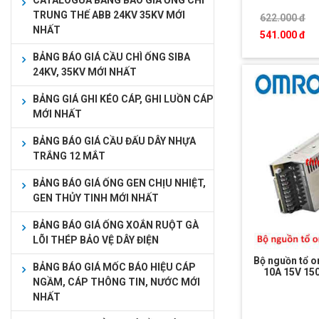
CATALOGUA BẢNG BÁO GIÁ ỐNG CHÌ
TRUNG THẾ ABB 24KV 35KV MỚI
622.000 đ
NHẤT
541.000 đ
BẢNG BÁO GIÁ CẦU CHÌ ỐNG SIBA
24KV, 35KV MỚI NHẤT
BẢNG GIÁ GHI KÉO CÁP, GHI LUỒN CÁP
MỚI NHẤT
BẢNG BÁO GIÁ CẦU ĐẤU DÂY NHỰA
TRẮNG 12 MẮT
BẢNG BÁO GIÁ ỐNG GEN CHỊU NHIỆT,
GEN THỦY TINH MỚI NHẤT
BẢNG BÁO GIÁ ỐNG XOẮN RUỘT GÀ
LÕI THÉP BẢO VỆ DÂY ĐIỆN
Bộ nguồn tổ 
BẢNG BÁO GIÁ MỐC BÁO HIỆU CÁP
10A 15V 1
NGẦM, CÁP THÔNG TIN, NƯỚC MỚI
NHẤT