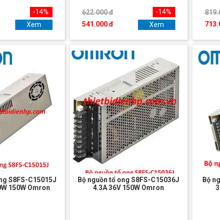
-14%
-14%
622.000 đ
819.
541.000 đ
713.
Xem
Xem
ong S8FS-C15015J
Bộ nguồn tổ ong S8FS-C15036J
Bộ n
50W 150W Omron
4.3A 36V 150W Omron
3