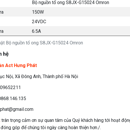
Bộ nguồn tổ ong S8JX-G15024 Omron
 ra
150W
24VDC
ra
6.5A
huật Bộ nguồn tổ ong S8JX-G15024 Omron
n hệ
ần Act Hưng Phát
c Nội, Xã Đông Anh, Thành phố Hà Nội
09652211
868.146.135
phat@gmail.com
t
trân trọng cảm ơn sự quan tâm của Quý khách hàng tới hoạt độn
n đóng góp để chúng tôi ngày càng hoàn thiện hơn./.