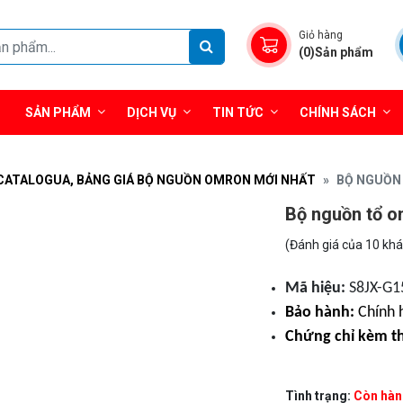
Giỏ hàng
(0)Sản phẩm
SẢN PHẨM
DỊCH VỤ
TIN TỨC
CHÍNH SÁCH
CATALOGUA, BẢNG GIÁ BỘ NGUỒN OMRON MỚI NHẤT
BỘ NGUỒN 
Bộ nguồn tổ 
(Đánh giá của 10 kh
Mã hiệu:
S8JX-G1
Bảo hành:
Chính 
Chứng chỉ kèm t
Tình trạng:
Còn hàn