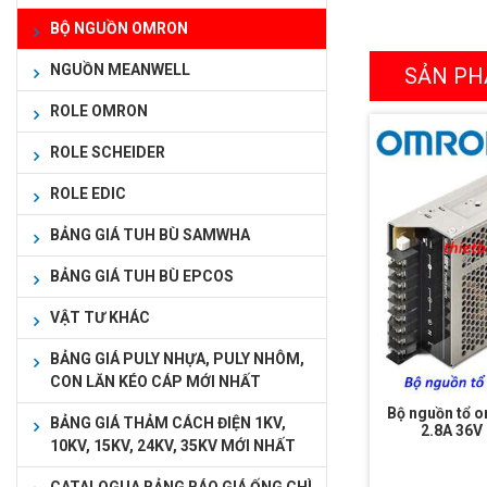
BỘ NGUỒN OMRON
NGUỒN MEANWELL
SẢN PH
ROLE OMRON
ROLE SCHEIDER
ROLE EDIC
BẢNG GIÁ TUH BÙ SAMWHA
BẢNG GIÁ TUH BÙ EPCOS
VẬT TƯ KHÁC
BẢNG GIÁ PULY NHỰA, PULY NHÔM,
CON LĂN KÉO CÁP MỚI NHẤT
Bộ nguồn tổ 
BẢNG GIÁ THẢM CÁCH ĐIỆN 1KV,
2.8A 36
10KV, 15KV, 24KV, 35KV MỚI NHẤT