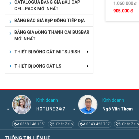
CATALOGUA BẢNG GIÁ ĐẦU CÁP
1.060.000 đ
CELLPACK MỚI NHẤT
905.000 đ
BẢNG BÁO GIÁ KẸP ĐỒNG TIẾP ĐỊA
BẢNG GIÁ ĐỒNG THANH CÁI BUSBAR
MỚI NHẤT
THIẾT BỊ ĐÓNG CẮT MITSUBISHI
THIẾT BỊ ĐÓNG CẮT LS
Kinh doanh
Kinh doanh
HOTLINE 24/7
Ngô Văn Thơm
0868.146.135
Chát Zalo
0343.423.707
Chát Zalo
THÔNG TIN LIÊN HỆ