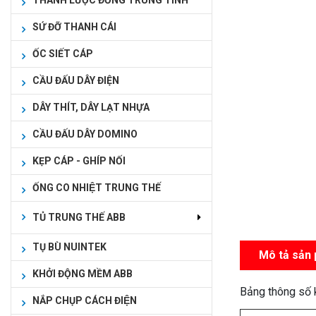
THANH LƯỢC ĐỒNG TRUNG TÍNH
SỨ ĐỠ THANH CÁI
ỐC SIẾT CÁP
CẦU ĐẤU DÂY ĐIỆN
DÂY THÍT, DÂY LẠT NHỰA
CẦU ĐẤU DÂY DOMINO
KẸP CÁP - GHÍP NỐI
ỐNG CO NHIỆT TRUNG THẾ
TỦ TRUNG THẾ ABB
TỤ BÙ NUINTEK
Mô tả sản
KHỞI ĐỘNG MỀM ABB
Bảng thông số 
NẮP CHỤP CÁCH ĐIỆN