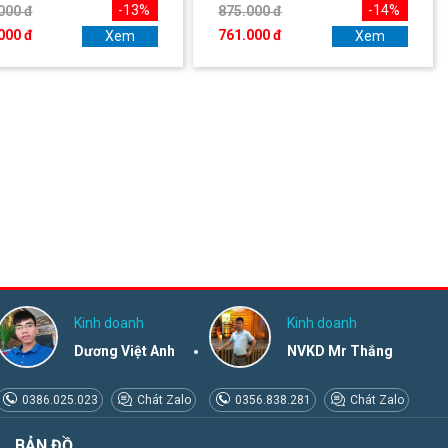
-13%
-14%
000 đ
875.000 đ
000 đ
761.000 đ
Xem
Xem
Kinh doanh
Kinh doanh
Dương Việt Anh
NVKD Mr Thắng
0386.025.023
Chát Zalo
0356.838.281
Chát Zalo
BẢN ĐỒ