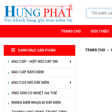
TRANG CHỦ
GIỚI THIỆU
TRANG CHỦ
DANH MỤC SẢN PHẨM
ĐẦU CÁP - HỘP NỐI CÁP 3M
ĐẦU CÁP RAYCHEM
ĐẦU COS NỐI DÂY ĐIỆN
ỐNG GEN CO NHIỆT HẠ THẾ
MÁNG ĐIỆN NHỰA ĐI DÂY ĐIỆN