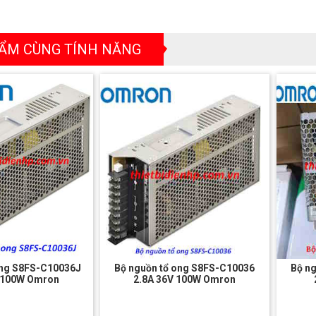
ẨM CÙNG TÍNH NĂNG
ong S8FS-C10036J
Bộ nguồn tổ ong S8FS-C10036
Bộ n
V 100W Omron
2.8A 36V 100W Omron