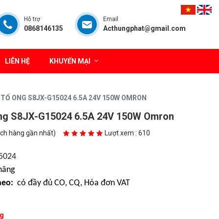
Hỗ trợ
Email
0868146135
Acthungphat@gmail.com
LIÊN HỆ
KHUYẾN MẠI
TỔ ONG S8JX-G15024 6.5A 24V 150W OMRON
ong S8JX-G15024 6.5A 24V 150W Omron
ách hàng gần nhất)
Lượt xem : 610
5024
hãng
heo:
có đầy đủ CO, CQ, Hóa đơn VAT
g