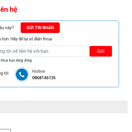
iên hệ
mẫu này?
GỬI TIN NHẮN
hơn. Hãy để lại số điện thoại
Gửi
 thoại bạn đang dùng
Hotline
g tôi
0868146135