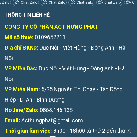
 Zalo
Chát Zalo
Chát Zalo
Chát Zalo
Chát Zalo
Chá
THÔNG TIN LIÊN HỆ
CÔNG TY CỔ PHẦN ACT HƯNG PHÁT
Mã số thuế:
0109652211
Địa chỉ ĐKKD:
Dục Nội - Việt Hùng - Đông Anh - Hà
Nội
VP Miền Bắc:
Dục Nội - Việt Hùng - Đông Anh - Hà
Nội
VP Miền Nam:
5/35 Nguyễn Thị Chạy - Tân Đông
Hiệp - Dĩ An - Bình Dương
Hotline/Zalo:
0868.146.135
Email:
Acthungphat@gmail.com
Thời gian làm việc:
8h00 - 18h00 từ thứ 2 đến thứ 7.