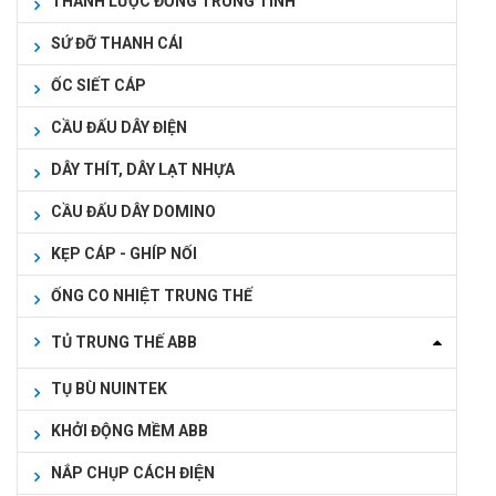
THANH LƯỢC ĐỒNG TRUNG TÍNH
SỨ ĐỠ THANH CÁI
ỐC SIẾT CÁP
CẦU ĐẤU DÂY ĐIỆN
DÂY THÍT, DÂY LẠT NHỰA
CẦU ĐẤU DÂY DOMINO
KẸP CÁP - GHÍP NỐI
ỐNG CO NHIỆT TRUNG THẾ
TỦ TRUNG THẾ ABB
TỤ BÙ NUINTEK
KHỞI ĐỘNG MỀM ABB
NẮP CHỤP CÁCH ĐIỆN