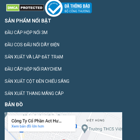
SẢN PHẨM NỔI BẬT
ĐẦU CÁP HỘP NỐI 3M
ĐẦU COS ĐẤU NỐI DÂY ĐIỆN
SẢN XUẤT VÀ LẮP ĐẶT TRẠM
ĐẦU CÁP HỘP NỐI RAYCHEM
SẢN XUẤT CỘT ĐÈN CHIẾU SÁNG
SẢN XUẤT THANG MÁNG CÁP
BẢN ĐỒ