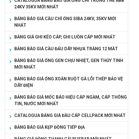
CATALOGUA BẢNG BÁO GIÁ ỐNG CHÌ TRUNG THẾ ABB
24KV 35KV MỚI NHẤT
BẢNG BÁO GIÁ CẦU CHÌ ỐNG SIBA 24KV, 35KV MỚI
NHẤT
BẢNG GIÁ GHI KÉO CÁP, GHI LUỒN CÁP MỚI NHẤT
BẢNG BÁO GIÁ CẦU ĐẤU DÂY NHỰA TRẮNG 12 MẮT
BẢNG BÁO GIÁ ỐNG GEN CHỊU NHIỆT, GEN THỦY TINH
MỚI NHẤT
BẢNG BÁO GIÁ ỐNG XOẮN RUỘT GÀ LÕI THÉP BẢO VỆ
DÂY ĐIỆN
BẢNG BÁO GIÁ MỐC BÁO HIỆU CÁP NGẦM, CÁP THÔNG
TIN, NƯỚC MỚI NHẤT
CATALOGUA BẢNG GIÁ ĐẦU CÁP CELLPACK MỚI NHẤT
BẢNG BÁO GIÁ KẸP ĐỒNG TIẾP ĐỊA