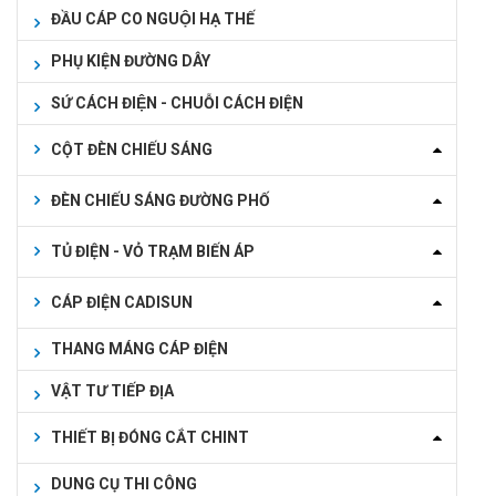
ĐẦU CÁP CO NGUỘI HẠ THẾ
PHỤ KIỆN ĐƯỜNG DÂY
SỨ CÁCH ĐIỆN - CHUỖI CÁCH ĐIỆN
CỘT ĐÈN CHIẾU SÁNG
ĐÈN CHIẾU SÁNG ĐƯỜNG PHỐ
TỦ ĐIỆN - VỎ TRẠM BIẾN ÁP
CÁP ĐIỆN CADISUN
THANG MÁNG CÁP ĐIỆN
VẬT TƯ TIẾP ĐỊA
THIẾT BỊ ĐÓNG CẮT CHINT
DUNG CỤ THI CÔNG