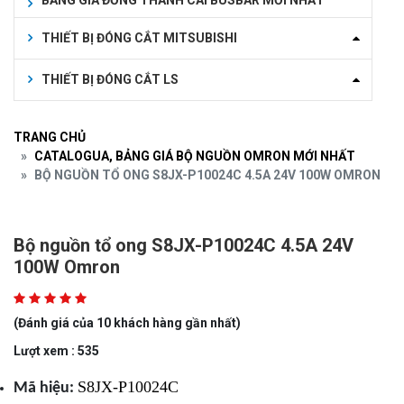
BẢNG GIÁ ĐỒNG THANH CÁI BUSBAR MỚI NHẤT
THIẾT BỊ ĐÓNG CẮT MITSUBISHI
THIẾT BỊ ĐÓNG CẮT LS
TRANG CHỦ
CATALOGUA, BẢNG GIÁ BỘ NGUỒN OMRON MỚI NHẤT
BỘ NGUỒN TỔ ONG S8JX-P10024C 4.5A 24V 100W OMRON
Bộ nguồn tổ ong S8JX-P10024C 4.5A 24V
100W Omron
(Đánh giá của 10 khách hàng gần nhất)
Lượt xem : 535
S8JX-P10024C
Mã hiệu: