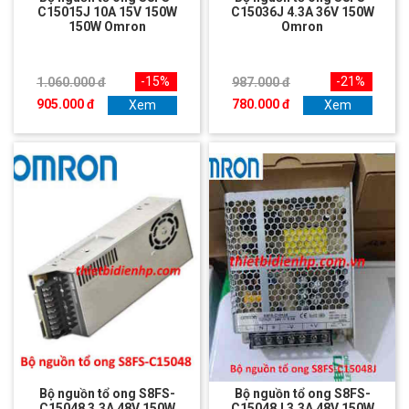
C15015J 10A 15V 150W
C15036J 4.3A 36V 150W
150W Omron
Omron
-15%
-21%
1.060.000 đ
987.000 đ
905.000 đ
780.000 đ
Xem
Xem
Bộ nguồn tổ ong S8FS-
Bộ nguồn tổ ong S8FS-
C15048 3.3A 48V 150W
C15048J 3.3A 48V 150W