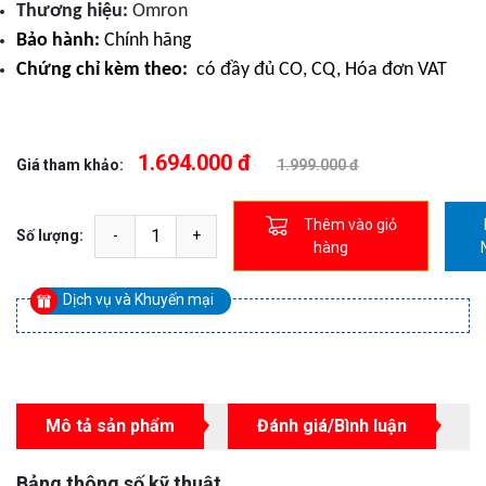
Thương hiệu:
Omron
Bảo hành:
Chính hãng
Chứng chỉ kèm theo:
có đầy đủ CO, CQ, Hóa đơn VAT
1.694.000 đ
Giá tham khảo:
1.999.000 đ
Thêm vào giỏ
Số lượng:
hàng
Dịch vụ và Khuyến mại
Mô tả sản phẩm
Đánh giá/Bình luận
Bảng thông số kỹ thuật