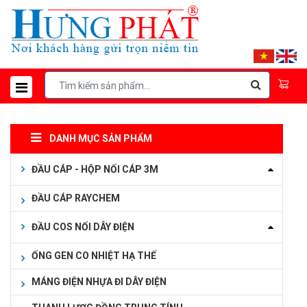
DANH MỤC SẢN PHẨM
ĐẦU CÁP - HỘP NỐI CÁP 3M
ĐẦU CÁP RAYCHEM
ĐẦU COS NỐI DÂY ĐIỆN
ỐNG GEN CO NHIỆT HẠ THẾ
MÁNG ĐIỆN NHỰA ĐI DÂY ĐIỆN