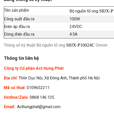
Tên sản phẩm
S8JX-
Bộ nguồn tổ ong
Công suất đầu ra
100W
Điên áp đầu ra
24VDC
Dòng điện đầu ra
4.5A
S8JX-P10024C
Thông số kỹ thuật Bộ nguồn tổ ong
Omron
Thông tin liên hệ
Công ty Cổ phần Act Hưng Phát
Địa chỉ:
Thôn Dục Nội, Xã Đông Anh, Thành phố Hà Nội
Mã số thuế:
0109652211
Hotline/Zalo:
0868.146.135
Email:
Acthungphat@gmail.com