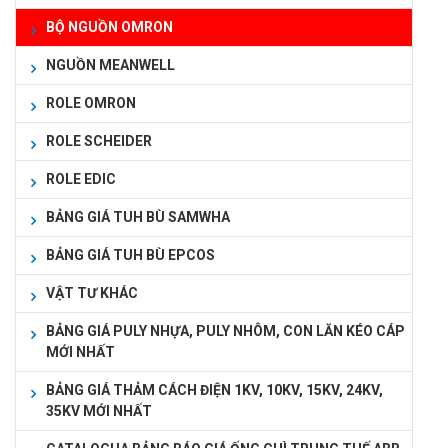
BỘ NGUỒN OMRON
NGUỒN MEANWELL
ROLE OMRON
ROLE SCHEIDER
ROLE EDIC
BẢNG GIÁ TUH BÙ SAMWHA
BẢNG GIÁ TUH BÙ EPCOS
VẬT TƯ KHÁC
BẢNG GIÁ PULY NHỰA, PULY NHÔM, CON LĂN KÉO CÁP
MỚI NHẤT
BẢNG GIÁ THẢM CÁCH ĐIỆN 1KV, 10KV, 15KV, 24KV,
35KV MỚI NHẤT