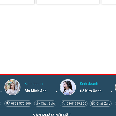
Kinh doanh
Kinh doanh
Ms Minh Anh
Đỗ Kim Oanh
0868.570.600
Chát Zalo
0868.959.350
Chát Zalo
SẢN PHẨM NỔI BẬT