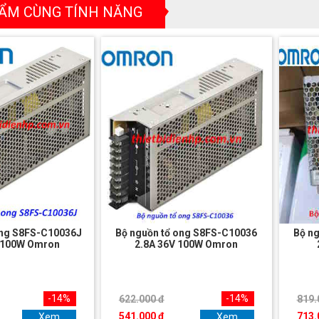
ẨM CÙNG TÍNH NĂNG
ong S8FS-C10036J
Bộ nguồn tổ ong S8FS-C10036
Bộ n
V 100W Omron
2.8A 36V 100W Omron
-14%
-14%
622.000 đ
819.
541.000 đ
713.
Xem
Xem