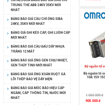
CATALOGUA BẢNG BÁO GIÁ ỐNG CHÌ
TRUNG THẾ ABB 24KV 35KV MỚI
NHẤT
BẢNG BÁO GIÁ CẦU CHÌ ỐNG SIBA
24KV, 35KV MỚI NHẤT
BẢNG GIÁ GHI KÉO CÁP, GHI LUỒN CÁP
MỚI NHẤT
BẢNG BÁO GIÁ CẦU ĐẤU DÂY NHỰA
TRẮNG 12 MẮT
BẢNG BÁO GIÁ ỐNG GEN CHỊU NHIỆT,
GEN THỦY TINH MỚI NHẤT
Bộ nguồn tổ 
BẢNG BÁO GIÁ ỐNG XOẮN RUỘT GÀ
10A 15V 1
LÕI THÉP BẢO VỆ DÂY ĐIỆN
BẢNG BÁO GIÁ MỐC BÁO HIỆU CÁP
NGẦM, CÁP THÔNG TIN, NƯỚC MỚI
1.060.000 đ
NHẤT
905.000 đ