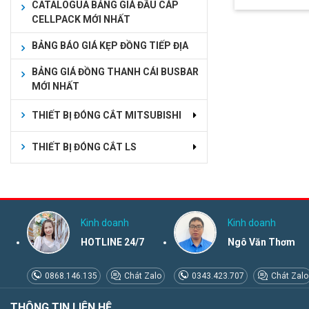
CATALOGUA BẢNG GIÁ ĐẦU CÁP
CELLPACK MỚI NHẤT
BẢNG BÁO GIÁ KẸP ĐỒNG TIẾP ĐỊA
BẢNG GIÁ ĐỒNG THANH CÁI BUSBAR
MỚI NHẤT
THIẾT BỊ ĐÓNG CẮT MITSUBISHI
THIẾT BỊ ĐÓNG CẮT LS
Kinh doanh
Kinh doanh
HOTLINE 24/7
Ngô Văn Thơm
0868.146.135
Chát Zalo
0343.423.707
Chát Zalo
THÔNG TIN LIÊN HỆ