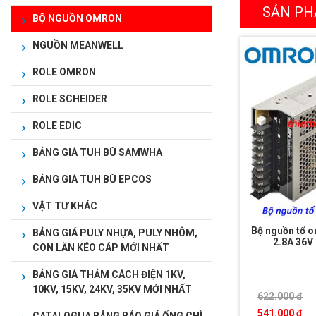
SẢN PH
BỘ NGUỒN OMRON
NGUỒN MEANWELL
ROLE OMRON
ROLE SCHEIDER
ROLE EDIC
BẢNG GIÁ TUH BÙ SAMWHA
BẢNG GIÁ TUH BÙ EPCOS
VẬT TƯ KHÁC
Bộ nguồn tổ 
BẢNG GIÁ PULY NHỰA, PULY NHÔM,
2.8A 36
CON LĂN KÉO CÁP MỚI NHẤT
BẢNG GIÁ THẢM CÁCH ĐIỆN 1KV,
10KV, 15KV, 24KV, 35KV MỚI NHẤT
622.000 đ
541.000 đ