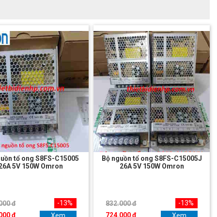
guồn tổ ong S8FS-C15005
Bộ nguồn tổ ong S8FS-C15005J
26A 5V 150W Omron
26A 5V 150W Omron
-13%
-13%
000 đ
832.000 đ
000 đ
724.000 đ
Xem
Xem