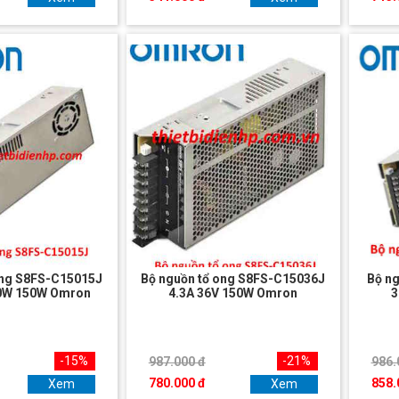
ong S8FS-C15015J
Bộ nguồn tổ ong S8FS-C15036J
Bộ n
50W 150W Omron
4.3A 36V 150W Omron
3
-15%
-21%
987.000 đ
986.
780.000 đ
858.
Xem
Xem