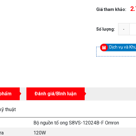
2.
Giá tham khảo:
Số lượng:
Dịch vụ và Kh
 phẩm
Đánh giá/Bình luận
kỹ thuật
Bộ nguồn tổ ong S8VS-12024B-F Omron
 ra
120W