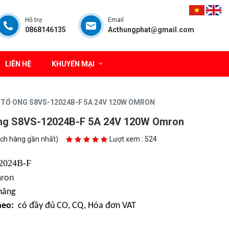
Hỗ trợ
Email
0868146135
Acthungphat@gmail.com
LIÊN HỆ
KHUYẾN MẠI
TỔ ONG S8VS-12024B-F 5A 24V 120W OMRON
ong S8VS-12024B-F 5A 24V 120W Omron
ách hàng gần nhất)
Lượt xem : 524
2024B-F
ron
hãng
heo:
có đầy đủ CO, CQ, Hóa đơn VAT