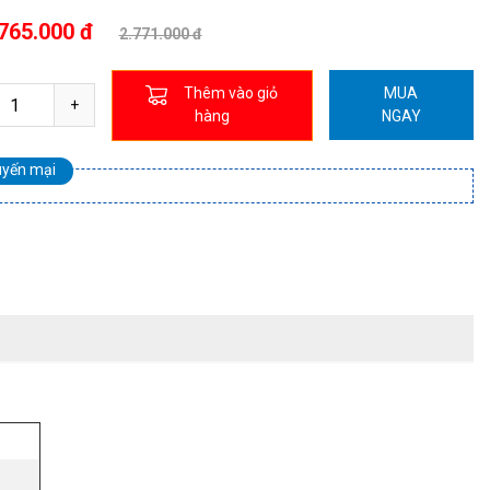
765.000 đ
2.771.000 đ
Thêm vào giỏ
MUA
hàng
NGAY
uyến mại