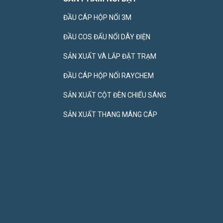
ĐẦU CÁP HỘP NỐI 3M
ĐẦU COS ĐẤU NỐI DÂY ĐIỆN
SẢN XUẤT VÀ LẮP ĐẶT TRẠM
ĐẦU CÁP HỘP NỐI RAYCHEM
SẢN XUẤT CỘT ĐÈN CHIẾU SÁNG
SẢN XUẤT THANG MÁNG CÁP