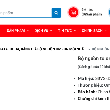
Giỏ hàng
(0)Sản phẩm
SẢN PHẨM
DỊCH VỤ
TIN TỨC
CHÍNH SÁCH
CATALOGUA, BẢNG GIÁ BỘ NGUỒN OMRON MỚI NHẤT
BỘ NGUỒN 
Bộ nguồn tổ 
(Đánh giá của 10 kh
S8VS-1
Mã hiệu:
Thương hiệu:
Om
Bảo hành:
Chính 
Chứng chỉ kèm t