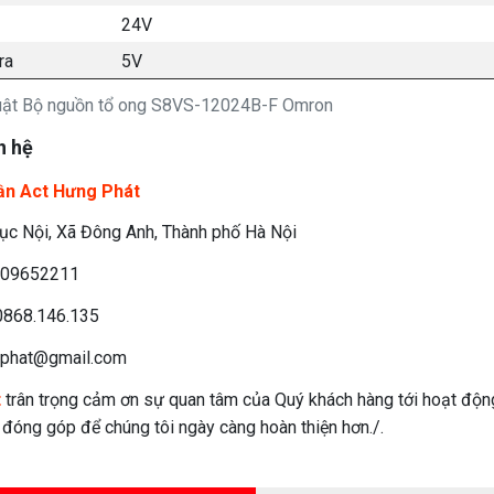
24V
ra
5V
huật Bộ nguồn tổ ong S8VS-12024B-F Omron
n hệ
ần Act Hưng Phát
c Nội, Xã Đông Anh, Thành phố Hà Nội
09652211
868.146.135
phat@gmail.com
t
trân trọng cảm ơn sự quan tâm của Quý khách hàng tới hoạt độn
n đóng góp để chúng tôi ngày càng hoàn thiện hơn./.