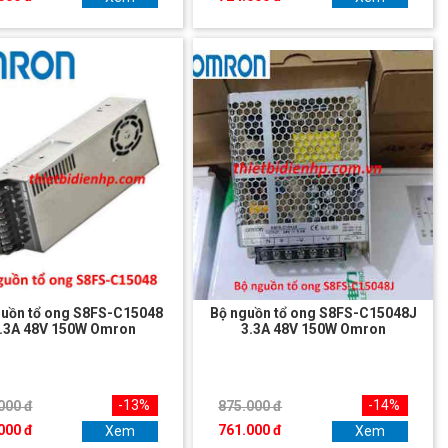
guồn tổ ong S8FS-C15048
Bộ nguồn tổ ong S8FS-C15048J
.3A 48V 150W Omron
3.3A 48V 150W Omron
-13%
-14%
000 đ
875.000 đ
000 đ
761.000 đ
Xem
Xem