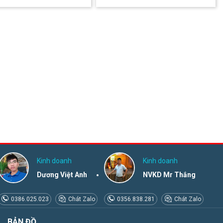
Kinh doanh
Kinh doanh
Dương Việt Anh
NVKD Mr Thắng
0386.025.023
Chát Zalo
0356.838.281
Chát Zalo
BẢN ĐỒ