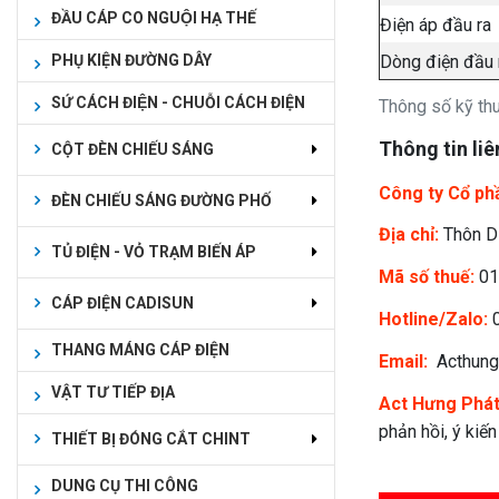
ĐẦU CÁP CO NGUỘI HẠ THẾ
Điện áp đầu ra
Dòng điện đầu 
PHỤ KIỆN ĐƯỜNG DÂY
SỨ CÁCH ĐIỆN - CHUỖI CÁCH ĐIỆN
Thông số kỹ t
Thông tin liê
CỘT ĐÈN CHIẾU SÁNG
Công ty Cổ ph
ĐÈN CHIẾU SÁNG ĐƯỜNG PHỐ
Địa chỉ:
Thôn Dụ
TỦ ĐIỆN - VỎ TRẠM BIẾN ÁP
Mã số thuế:
01
CÁP ĐIỆN CADISUN
Hotline/Zalo:
0
THANG MÁNG CÁP ĐIỆN
Email:
Acthung
VẬT TƯ TIẾP ĐỊA
Act Hưng Phá
phản hồi, ý kiế
THIẾT BỊ ĐÓNG CẮT CHINT
DUNG CỤ THI CÔNG