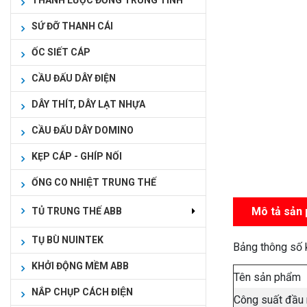
THANH LƯỢC ĐỒNG TRUNG TÍNH
SỨ ĐỠ THANH CÁI
ỐC SIẾT CÁP
CẦU ĐẤU DÂY ĐIỆN
DÂY THÍT, DÂY LẠT NHỰA
CẦU ĐẤU DÂY DOMINO
KẸP CÁP - GHÍP NỐI
ỐNG CO NHIỆT TRUNG THẾ
Mô tả sản
TỦ TRUNG THẾ ABB
TỤ BÙ NUINTEK
Bảng thông số 
KHỞI ĐỘNG MỀM ABB
Tên sản phẩm
NẮP CHỤP CÁCH ĐIỆN
Công suất đầu