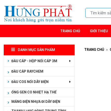
TRANG CHỦ
GIỚI THIỆU
TRANG CHỦ
DANH MỤC SẢN PHẨM
ĐẦU CÁP - HỘP NỐI CÁP 3M
ĐẦU CÁP RAYCHEM
ĐẦU COS NỐI DÂY ĐIỆN
ỐNG GEN CO NHIỆT HẠ THẾ
MÁNG ĐIỆN NHỰA ĐI DÂY ĐIỆN